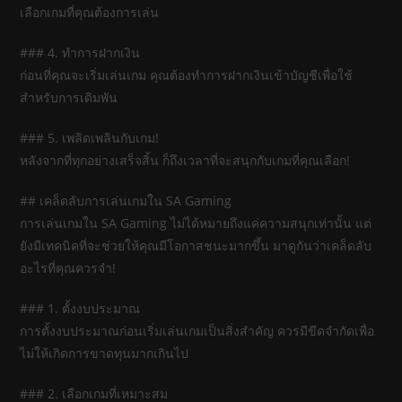
เลือกเกมที่คุณต้องการเล่น
### 4. ทำการฝากเงิน
ก่อนที่คุณจะเริ่มเล่นเกม คุณต้องทำการฝากเงินเข้าบัญชีเพื่อใช้
สำหรับการเดิมพัน
### 5. เพลิดเพลินกับเกม!
หลังจากที่ทุกอย่างเสร็จสิ้น ก็ถึงเวลาที่จะสนุกกับเกมที่คุณเลือก!
## เคล็ดลับการเล่นเกมใน SA Gaming
การเล่นเกมใน SA Gaming ไม่ได้หมายถึงแค่ความสนุกเท่านั้น แต่
ยังมีเทคนิคที่จะช่วยให้คุณมีโอกาสชนะมากขึ้น มาดูกันว่าเคล็ดลับ
อะไรที่คุณควรจำ!
### 1. ตั้งงบประมาณ
การตั้งงบประมาณก่อนเริ่มเล่นเกมเป็นสิ่งสำคัญ ควรมีขีดจำกัดเพื่อ
ไม่ให้เกิดการขาดทุนมากเกินไป
### 2. เลือกเกมที่เหมาะสม