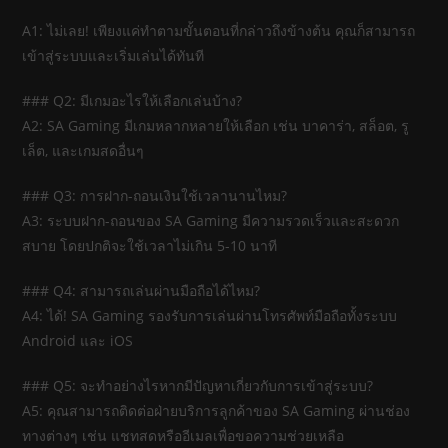
A1: ไม่เลย! เพียงแค่ทำตามขั้นตอนที่กล่าวถึงข้างต้น คุณก็สามารถ
เข้าสู่ระบบและเริ่มเล่นได้ทันที
### Q2: มีเกมอะไรให้เลือกเล่นบ้าง?
A2: SA Gaming มีเกมหลากหลายให้เลือก เช่น บาคาร่า, สล็อต, รู
เล็ต, และเกมสดอื่นๆ
### Q3: การฝาก-ถอนเงินใช้เวลานานไหม?
A3: ระบบฝาก-ถอนของ SA Gaming มีความรวดเร็วและสะดวก
สบาย โดยปกติจะใช้เวลาไม่เกิน 5-10 นาที
### Q4: สามารถเล่นผ่านมือถือได้ไหม?
A4: ได้! SA Gaming รองรับการเล่นผ่านโทรศัพท์มือถือทั้งระบบ
Android และ iOS
### Q5: จะทำอย่างไรหากมีปัญหาเกี่ยวกับการเข้าสู่ระบบ?
A5: คุณสามารถติดต่อฝ่ายบริการลูกค้าของ SA Gaming ผ่านช่อง
ทางต่างๆ เช่น แชทสดหรืออีเมลเพื่อขอความช่วยเหลือ