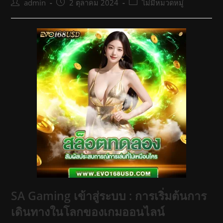
Post
Post
Post
admin
2 ตุลาคม 2024
ไม่มีหมวดหมู่
author:
published:
category:
SA Gaming เข้าสู่ระบบ : การเริ่มต้นการ
เดินทางในโลกของเกมออนไลน์