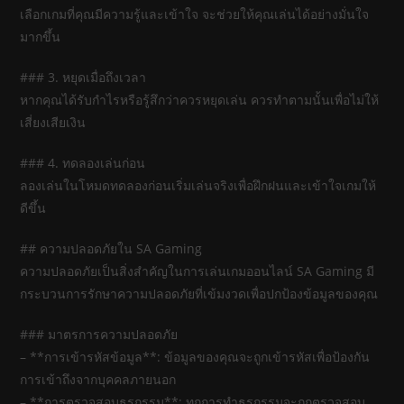
เลือกเกมที่คุณมีความรู้และเข้าใจ จะช่วยให้คุณเล่นได้อย่างมั่นใจ
มากขึ้น
### 3. หยุดเมื่อถึงเวลา
หากคุณได้รับกำไรหรือรู้สึกว่าควรหยุดเล่น ควรทำตามนั้นเพื่อไม่ให้
เสี่ยงเสียเงิน
### 4. ทดลองเล่นก่อน
ลองเล่นในโหมดทดลองก่อนเริ่มเล่นจริงเพื่อฝึกฝนและเข้าใจเกมให้
ดีขึ้น
## ความปลอดภัยใน SA Gaming
ความปลอดภัยเป็นสิ่งสำคัญในการเล่นเกมออนไลน์ SA Gaming มี
กระบวนการรักษาความปลอดภัยที่เข้มงวดเพื่อปกป้องข้อมูลของคุณ
### มาตรการความปลอดภัย
– **การเข้ารหัสข้อมูล**: ข้อมูลของคุณจะถูกเข้ารหัสเพื่อป้องกัน
การเข้าถึงจากบุคคลภายนอก
– **การตรวจสอบธุรกรรม**: ทุกการทำธุรกรรมจะถูกตรวจสอบ