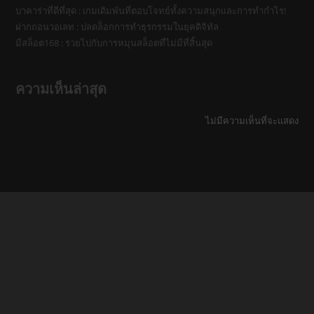
บาคาร่าที่ดีที่สุด : เกมเดิมพันที่ตอบโจทย์ทั้งความสนุกและการทำกำไร!
ฝากถอนวอเลท : ปลดล็อกการทำธุรกรรมในยุคดิจิทัล
มีสล็อต168 : รวยไปกับการหมุนสล็อตที่ไม่มีที่สิ้นสุด
ความเห็นล่าสุด
ไม่มีความเห็นที่จะแสดง