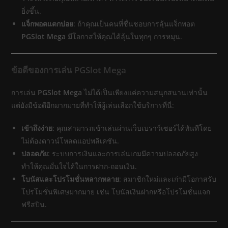
ยิ่งขึ้น.
แจ็กพอตแตกบ่อย
: ถ้าคุณเป็นคนที่ชื่นชอบการลุ้นแจ็กพอต
PGSlot Mega
มีโอกาสให้คุณได้ลุ้นในทุกๆ การหมุน.
ข้อดีของการเล่น PGSlot Mega
การเล่น
PGSlot Mega
ไม่ได้เป็นเพียงแค่ความสนุกสนานเท่านั้น
แต่ยังมีข้อดีอีกมากมายที่ทำให้ผู้เล่นเลือกใช้บริการที่นี่:
เข้าถึงง่าย
: คุณสามารถเข้าเล่นผ่านเว็บเบราว์เซอร์ได้ทันทีโดย
ไม่ต้องดาวน์โหลดแอปพลิเคชัน.
ปลอดภัย
: ระบบการเงินและการเล่นเกมมีความปลอดภัยสูง
ทำให้คุณมั่นใจได้ในการฝาก-ถอนเงิน.
โบนัสและโปรโมชั่นหลากหลาย
: สมาชิกใหม่และเก่ามีโอกาสรับ
โปรโมชั่นพิเศษมากมาย เช่น โบนัสเงินฝากหรือโปรโมชั่นแจก
ฟรีสปิน.