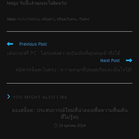
Mega วันนี้แล้วคุณจะไม่ผิดหวัง!
TAGS:
PGSLOTMEGA
,
สล็อตPG
,
สล็อตเว็บตรง
,
เว็บตรง
Read
Previous Post
more
เล่นเกมฟรี PC : โลกแห่งความบันเทิงที่ทุกคนเข้าถึงได้
articles
Next Post
สมัครสล็อตเว็บตรง : ความสนุกที่ปลอดภัยและมั่นใจได้!
YOU MIGHT ALSO LIKE
ลองสล็อต : ประสบการณ์ใหม่ที่น่าลองเพื่อความตื่นเต้น
ที่ไม่รู้จบ
26 ตุลาคม 2024