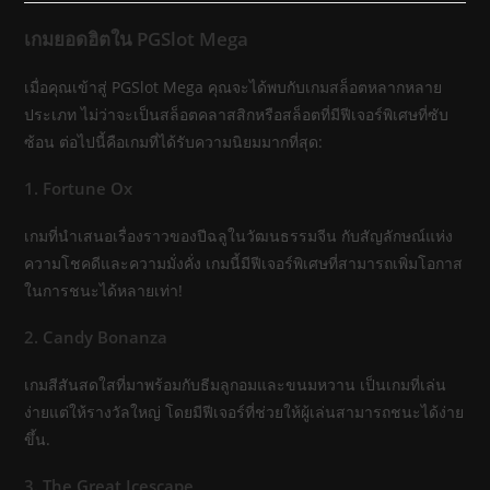
เกมยอดฮิตใน PGSlot Mega
เมื่อคุณเข้าสู่ PGSlot Mega คุณจะได้พบกับเกมสล็อตหลากหลาย
ประเภท ไม่ว่าจะเป็นสล็อตคลาสสิกหรือสล็อตที่มีฟีเจอร์พิเศษที่ซับ
ซ้อน ต่อไปนี้คือเกมที่ได้รับความนิยมมากที่สุด:
1.
Fortune Ox
เกมที่นำเสนอเรื่องราวของปีฉลูในวัฒนธรรมจีน กับสัญลักษณ์แห่ง
ความโชคดีและความมั่งคั่ง เกมนี้มีฟีเจอร์พิเศษที่สามารถเพิ่มโอกาส
ในการชนะได้หลายเท่า!
2.
Candy Bonanza
เกมสีสันสดใสที่มาพร้อมกับธีมลูกอมและขนมหวาน เป็นเกมที่เล่น
ง่ายแต่ให้รางวัลใหญ่ โดยมีฟีเจอร์ที่ช่วยให้ผู้เล่นสามารถชนะได้ง่าย
ขึ้น.
3.
The Great Icescape