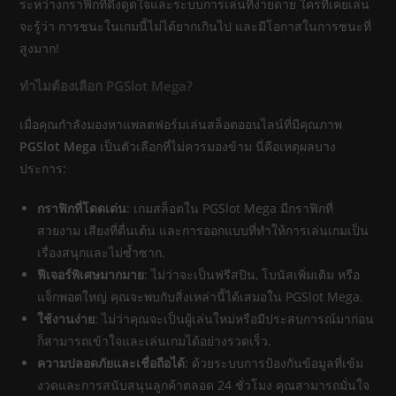
ระหว่างกราฟิกที่ดึงดูดใจและระบบการเล่นที่ง่ายดาย ใครที่เคยเล่น
จะรู้ว่า การชนะในเกมนี้ไม่ได้ยากเกินไป และมีโอกาสในการชนะที่
สูงมาก!
ทำไมต้องเลือก PGSlot Mega?
เมื่อคุณกำลังมองหาแพลตฟอร์มเล่นสล็อตออนไลน์ที่มีคุณภาพ
PGSlot Mega
เป็นตัวเลือกที่ไม่ควรมองข้าม นี่คือเหตุผลบาง
ประการ:
กราฟิกที่โดดเด่น
: เกมสล็อตใน PGSlot Mega มีกราฟิกที่
สวยงาม เสียงที่ตื่นเต้น และการออกแบบที่ทำให้การเล่นเกมเป็น
เรื่องสนุกและไม่ซ้ำซาก.
ฟีเจอร์พิเศษมากมาย
: ไม่ว่าจะเป็นฟรีสปิน, โบนัสเพิ่มเติม หรือ
แจ็กพอตใหญ่ คุณจะพบกับสิ่งเหล่านี้ได้เสมอใน PGSlot Mega.
ใช้งานง่าย
: ไม่ว่าคุณจะเป็นผู้เล่นใหม่หรือมีประสบการณ์มาก่อน
ก็สามารถเข้าใจและเล่นเกมได้อย่างรวดเร็ว.
ความปลอดภัยและเชื่อถือได้
: ด้วยระบบการป้องกันข้อมูลที่เข้ม
งวดและการสนับสนุนลูกค้าตลอด 24 ชั่วโมง คุณสามารถมั่นใจ