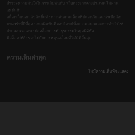
สำรวจความมั่นใจในการเดิมพันกับ “เว็บตรงจากต่างประเทศ ไม่ผ่าน
เอเย่นต์”
สล็อตเว็บนอก ลิขสิทธิ์แท้ : การเล่นเกมสล็อตที่ปลอดภัยและน่าเชื่อถือ!
บาคาร่าที่ดีที่สุด : เกมเดิมพันที่ตอบโจทย์ทั้งความสนุกและการทำกำไร!
ฝากถอนวอเลท : ปลดล็อกการทำธุรกรรมในยุคดิจิทัล
มีสล็อต168 : รวยไปกับการหมุนสล็อตที่ไม่มีที่สิ้นสุด
ความเห็นล่าสุด
ไม่มีความเห็นที่จะแสดง