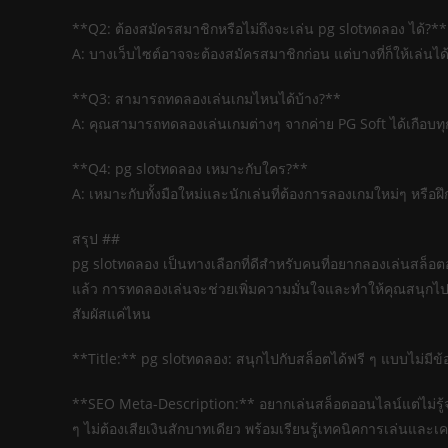
**Q2: ต้องสมัครสมาชิกหรือไม่ถึงจะเล่น pg slotทดลอง ได้?**
A: บางเว็บไซต์อาจจะต้องสมัครสมาชิกก่อน แต่บางที่ก็ให้เล่นไ
**Q3: สามารถทดลองเล่นเกมไหนได้บ้าง?**
A: คุณสามารถทดลองเล่นเกมต่างๆ จากค่าย PG Soft ได้เกือบ
**Q4: pg slotทดลอง เหมาะกับใคร?**
A: เหมาะกับทั้งมือใหม่และนักเล่นที่ต้องการลองเกมใหม่ๆ หรือ
สรุป ##
pg slotทดลอง เป็นทางเลือกที่ดีสำหรับคนที่อยากลองเล่นสล็อตอ
แล้ว การทดลองเล่นจะช่วยเพิ่มความมั่นใจและทำให้คุณสนุกไปกับ
สัมผัสแค่ไหน
**Title:** pg slotทดลอง: สนุกไปกับสล็อตได้ฟรี ๆ แบบไม่มีข้อ
**SEO Meta-Description:** อยากเล่นสล็อตออนไลน์แต่ไม่รู้จ
ๆ ไม่ต้องเสียเงินสักบาทเดียว พร้อมเรียนรู้เทคนิคการเล่นและเ