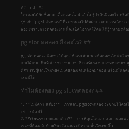
## บทนำ ##
ใครเคยได้ยินชื่อเกมสล็อตออนไลน์แล้วไม่รู้ว่ามันคืออะไร หรื
รู้จักกับ “pg slotทดลอง” ที่จะพาคุณไปสัมผัสประสบการณ์การเล
ลอง เพราะการทดลองเล่นนี้จะเปิดโอกาสให้คุณได้รู้ว่าเกมสล็
pg slot ทดลอง คืออะไร? ##
pg slotทดลอง คือการให้คุณได้ลองเล่นเกมสล็อตออนไลน์ฟรีจา
เกมได้แบบเต็มที่ สำรวจระบบเกม ฟีเจอร์ต่าง ๆ และทดสอบกลยุทธ์ก
ดีสำหรับผู้เล่นใหม่ที่ยังไม่เคยลองเล่นสล็อตมาก่อน หรือแม้แ
เล่นนี้ได้
ทำไมต้องลอง pg slotทดลอง? ##
1. **ไม่มีความเสี่ยง** – การเล่น pgslotทดลอง จะช่วยให้คุณไม
เพราะมันฟรี!
2. **เรียนรู้ระบบและกติกา** – การที่คุณได้ลองเล่นก่อนจะช่วย
เวลาที่ต้องเล่นด้วยเงินจริง คุณจะมีความมั่นใจมากขึ้น