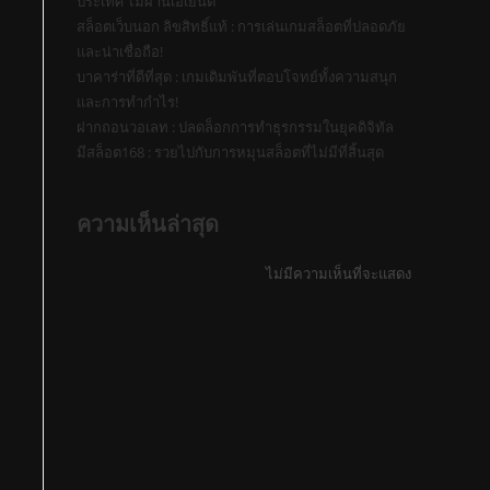
ประเทศ ไม่ผ่านเอเย่นต์”
สล็อตเว็บนอก ลิขสิทธิ์แท้ : การเล่นเกมสล็อตที่ปลอดภัย
และน่าเชื่อถือ!
บาคาร่าที่ดีที่สุด : เกมเดิมพันที่ตอบโจทย์ทั้งความสนุก
และการทำกำไร!
ฝากถอนวอเลท : ปลดล็อกการทำธุรกรรมในยุคดิจิทัล
มีสล็อต168 : รวยไปกับการหมุนสล็อตที่ไม่มีที่สิ้นสุด
ความเห็นล่าสุด
ไม่มีความเห็นที่จะแสดง