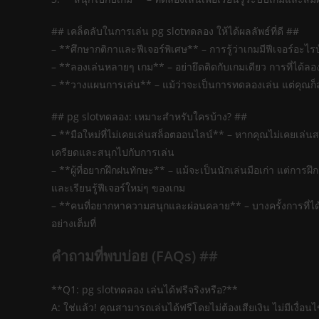
## เคล็ดลับในการเล่น pg slotทดลอง ให้ได้ผลลัพธ์ที่ดี ##
– **ศึกษากติกาและฟีเจอร์พิเศษ** – การรู้ว่าเกมมีฟีเจอร์อะ
– **ลองเล่นหลายๆ เกม** – อย่ายึดติดกับเกมเดียว การที่ได้ล
– **วางแผนการเล่น** – แม้ว่าจะเป็นการทดลองเล่น แต่คุณก็
## pg slotทดลอง: เหมาะสำหรับใครบ้าง? ##
– **มือใหม่ที่ไม่เคยเล่นสล็อตออนไลน์** – หากคุณไม่เคยเล่น
เครียดและสนุกไปกับการเล่น
– **ผู้ที่อยากฝึกฝนทักษะ** – แม้จะเป็นนักเล่นมือเก่า แต่การฝ
และเรียนรู้ฟีเจอร์ใหม่ๆ ของเกม
– **คนที่อยากหาความสนุกและผ่อนคลาย** – บางครั้งการที่ได้เ
อย่างเต็มที่
คำถามที่พบบ่อย (FAQs) ##
**Q1: pg slotทดลอง เล่นได้ฟรีจริงหรือ?**
A: ใช่แล้ว! คุณสามารถเล่นได้ฟรีโดยไม่ต้องเสียเงิน ไม่มีเงื่