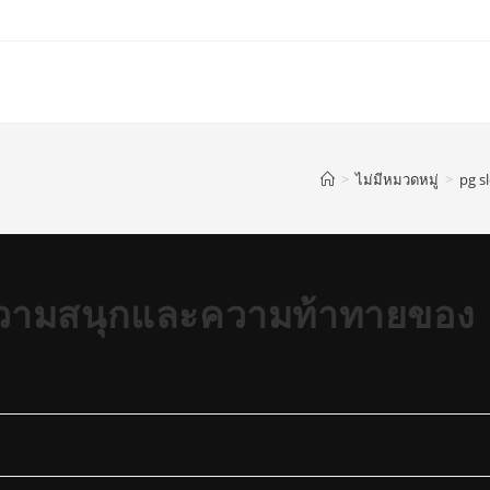
>
ไม่มีหมวดหมู่
>
pg s
สความสนุกและความท้าทายของ