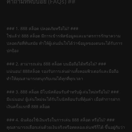
คำถามที่พบบ่อย (FAQs) ##
### 1. 888 สล็อต ปลอดภัยหรือไม่? ###
ใช่แล้ว! 888 สล็อต มีการเข้ารหัสข้อมูลและมาตรการรักษาความ
ปลอดภัยที่ทันสมัย ทำให้ผู้เล่นมั่นใจได้ว่าข้อมูลของตนจะได้รับการ
ปกป้อง
### 2. สามารถเล่น 888 สล็อต บนมือถือได้หรือไม่? ###
แน่นอน! 888สล็อต รองรับการเล่นผ่านทั้งคอมพิวเตอร์และมือถือ
ทำให้คุณสามารถสนุกกับเกมได้ทุกที่ทุกเวลา
### 3. 888 สล็อต มีโบนัสต้อนรับสำหรับผู้เล่นใหม่หรือไม่? ###
มีแน่นอน! ผู้เล่นใหม่จะได้รับโบนัสต้อนรับที่คุ้มค่า เมื่อทำการฝาก
เงินครั้งแรกที่ 888 สล็อต
### 4. ฉันต้องใช้เงินจริงในการเล่น 888 สล็อต หรือไม่? ###
คุณสามารถเลือกเล่นด้วยเงินจริงหรือทดลองเล่นฟรีก็ได้ ขึ้นอยู่กับว่า