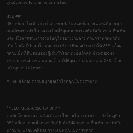
คุณต้องการประสบการณ์แบบไหน
สรุป ##
888 สล็อต ไม่เพียงแค่เป็นแพลตฟอร์มเกมสล็อตออนไลน์ที่น่าสนุก
และท้าทายเท่านั้น แต่ยังเป็นที่ที่ผู้เล่นสามารถสัมผัสกับความตื่นเต้น
และมีโอกาสชนะรางวัลใหญ่ได้อย่างง่ายดาย ด้วยกราฟิกที่น่าตื่น
เต้น โบนัสที่น่าสนใจ และการบริการที่ยอดเยี่ยม ทำให้ 888 สล็อต
กลายเป็นที่ชื่นชอบของผู้เล่นทั่วโลก ดังนั้นถ้าคุณกำลังมองหา
ประสบการณ์การเล่นเกมสล็อตที่ดีที่สุด อย่าลืมลองเล่น 888 สล็อต
แล้วคุณจะไม่ผิดหวัง!
# 888 สล็อต: ความสนุกสุดเร้าใจที่คุณไม่ควรพลาด!
**SEO Meta-description:**
ค้นพบโลกแห่งความบันเทิงและโอกาสในการชนะรางวัลใหญ่กับ
888 สล็อต เกมสล็อตออนไลน์ที่เต็มไปด้วยความตื่นเต้นและโบนัส
มากมาย พร้อมเคล็ดลับการเล่นที่คุณไม่ควรพลาด!