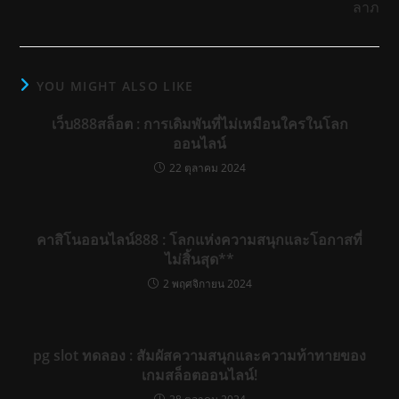
ลาภ
YOU MIGHT ALSO LIKE
เว็บ888สล็อต : การเดิมพันที่ไม่เหมือนใครในโลก
ออนไลน์
22 ตุลาคม 2024
คาสิโนออนไลน์888 : โลกแห่งความสนุกและโอกาสที่
ไม่สิ้นสุด**
2 พฤศจิกายน 2024
pg slot ทดลอง : สัมผัสความสนุกและความท้าทายของ
เกมสล็อตออนไลน์!