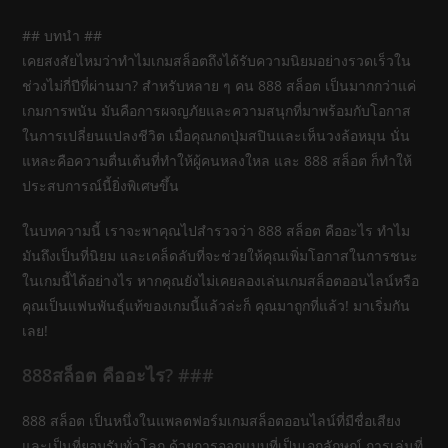
## บทนำ ##
เคยสงสัยไหมว่าทำไมเกมสล็อตถึงได้รับความนิยมอย่างรวดเร็วใน
ช่วงไม่กี่ปีที่ผ่านมา? สำหรับหลาย ๆ คน 888 สล็อต เป็นมากกว่าแค่
เกมการพนัน มันคือการผจญภัยและความสนุกที่มาพร้อมกับโอกาส
ในการเปลี่ยนแปลงชีวิต เมื่อคุณกดปุ่มสปินและเห็นวงล้อหมุน นั่น
แหละคือความตื่นเต้นที่ทำให้ผู้คนหลงใหล และ 888 สล็อต ก็ทำให้
ประสบการณ์นี้ยิ่งพิเศษขึ้น
ในบทความนี้ เราจะพาคุณไปสำรวจว่า 888 สล็อต คืออะไร ทำไม
มันถึงเป็นที่นิยม และเคล็ดลับที่จะช่วยให้คุณเพิ่มโอกาสในการชนะ
ในเกมนี้ได้อย่างไร หากคุณยังไม่เคยลองเล่นเกมสล็อตออนไลน์หรือ
คุณเป็นแฟนพันธุ์แท้ของเกมนี้แล้วล่ะก็ คุณมาถูกที่แล้ว! มาเริ่มกัน
เลย!
888สล็อต คืออะไร? ###
888 สล็อต เป็นหนึ่งในแพลตฟอร์มเกมสล็อตออนไลน์ที่มีชื่อเสียง
และเป็นที่ยอมรับทั่วโลก ด้วยการออกแบบที่เป็นเอกลักษณ์ การเล่นที่