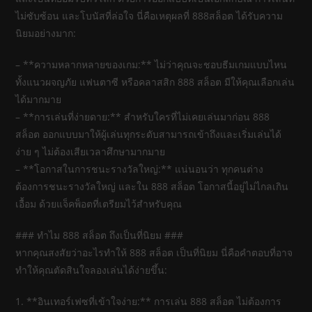
ไม่ซับซ้อน และโบนัสที่ล่อใจ นี่คือเหตุผลที่ 888สล็อต ได้รับความ
นิยมอย่างมาก:
– **ความหลากหลายของเกม:** ไม่ว่าคุณจะชอบธีมเกมแบบไหน
ทั้งแนวผจญภัย แฟนตาซี หรือคลาสสิก 888 สล็อต มีให้คุณเลือกเล่น
ได้มากมาย
– **การเล่นที่ง่ายดาย:** สำหรับใครที่ไม่เคยเล่นมาก่อน 888
สล็อต ออกแบบมาให้ผู้เล่นทุกระดับสามารถเข้าถึงและเริ่มเล่นได้
ง่าย ๆ ไม่ต้องเสียเวลาศึกษามากมาย
– **โอกาสในการชนะรางวัลใหญ่:** แน่นอนว่า ทุกคนต่าง
ต้องการชนะรางวัลใหญ่ และใน 888 สล็อต โอกาสนี้อยู่ไม่ไกลเกิน
เอื้อม ด้วยแจ็คพ็อตที่เตรียมไว้สำหรับคุณ
### ทำไม 888 สล็อต ถึงเป็นที่นิยม ###
หากคุณสงสัยว่าอะไรทำให้ 888 สล็อต เป็นที่นิยม นี่คือคำตอบที่อาจ
ทำให้คุณตัดสินใจลองเล่นได้ง่ายขึ้น:
1. **อินเทอร์เฟซที่เข้าใจง่าย:** การเล่น 888 สล็อต ไม่ต้องการ