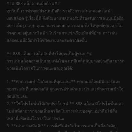
### 888 สล็อต บนมือถือ ###
ทุกวันนี้ เราทำทุกอย่างบนมือถือ รวมถึงการเล่นเกมออนไลน์!
888สล็อต รู้เรื่องนี้ดี จึงพัฒนาแพลตฟอร์มที่รองรับการเล่นบนมือถือ
อย่างเต็มรูปแบบ คุณสามารถพกพาความสนุกไปได้ทุกที่ทุกเวลา ไม่
ว่าคุณจะอยู่บนรถไฟฟ้า ในร้านกาแฟ หรือแม้แต่ที่บ้าน การเล่น
สล็อตบนมือถือทำให้ชีวิตง่ายและสะดวกยิ่งขึ้น
## 888 สล็อต: เคล็ดลับที่ทำให้คุณเป็นผู้ชนะ ##
การเล่นสล็อตอาจเป็นเกมแห่งโชค แต่มีเคล็ดลับบางอย่างที่สามารถ
ช่วยเพิ่มโอกาสในการชนะของคุณได้:
1. **ทำความเข้าใจกับเกมที่คุณเล่น:** ทุกเกมสล็อตมีฟีเจอร์และ
กฎการเล่นที่แตกต่างกัน คุณควรอ่านคำแนะนำและทำความเข้าใจ
ก่อนเริ่มเล่น
2. **ใช้โปรโมชั่นให้เกิดประโยชน์:** 888 สล็อต มีโปรโมชั่นและ
โบนัสที่สามารถช่วยเพิ่มเครดิตในการเล่นของคุณ อย่าลืมใช้สิ่ง
เหล่านี้เพื่อเพิ่มโอกาสในการชนะ
3. **เล่นอย่างมีสติ:** การตั้งขีดจำกัดในการเล่นเป็นสิ่งสำคัญ