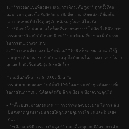
1. **การออกแบบที่สวยงามและกราฟิกระดับสูง:** ทุกครั้งที่คุณ
หมุนวงล้อ คุณจะได้สัมผัสกับกราฟิกที่งดงาม เสียงเพลงที่ตื่นเต้น
และเอฟเฟกต์ที่ทำให้คุณรู้สึกเหมือนอยู่ในคาสิโนจริง
2. **ฟีเจอร์โบนัสและแจ็คพ็อตที่หลากหลาย:** ไม่มีอะไรที่ดีไปกว่า
การหมุนวงล้อแล้วได้เจอกับฟีเจอร์โบนัสพิเศษ ที่จะช่วยเพิ่มโอกาส
ในการชนะรางวัลใหญ่
3. **การเล่นที่ง่ายและไม่ซับซ้อน:** 888 สล็อต ออกแบบมาให้ผู้
เล่นทุกระดับสามารถเข้าถึงและสนุกไปกับเกมได้อย่างง่ายดาย ไม่ว่า
คุณจะเป็นมือใหม่หรือผู้เล่นระดับโปร
## เคล็ดลับในการเล่น 888 สล็อต ##
การเล่นเกมสล็อตออนไลน์นั้นไม่ใช่เรื่องยาก แต่ถ้าคุณต้องการเพิ่ม
โอกาสในการชนะ นี่คือเคล็ดลับเล็ก ๆ น้อย ๆ ที่อาจช่วยคุณได้:
– **ตั้งงบประมาณก่อนเล่น:** การกำหนดงบประมาณในการเล่น
เป็นสิ่งสำคัญ เพราะมันช่วยให้คุณควบคุมการใช้เงินและไม่เสี่ยง
เกินไป
– **เลือกเกมที่มีการจ่ายเงินสูง:** เกมสล็อตทุกเกมมีอัตราการจ่าย