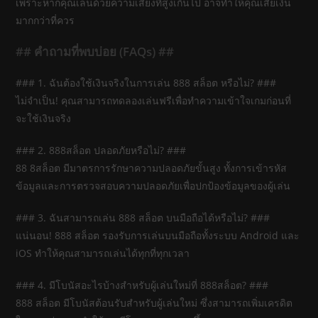
เพราะหากคุณเล่นด้วยความเสี่ยงที่สูงเกินไป อาจทำให้คุณเสียเงิน
มากกว่าที่ควร
## คำถามที่พบบ่อย (FAQs) ##
### 1. ฉันต้องใช้เงินจริงในการเล่น 888 สล็อต หรือไม่? ###
ไม่จำเป็น! คุณสามารถทดลองเล่นฟรีเพื่อทำความเข้าใจเกมก่อนที่
จะใช้เงินจริง
### 2. 888สล็อต ปลอดภัยหรือไม่? ###
88 8สล็อต มีมาตรการรักษาความปลอดภัยขั้นสูง ทั้งการเข้ารหัส
ข้อมูลและการตรวจสอบความปลอดภัยเพื่อปกป้องข้อมูลของผู้เล่น
### 3. ฉันสามารถเล่น 888 สล็อต บนมือถือได้หรือไม่? ###
แน่นอน! 888 สล็อต รองรับการเล่นบนมือถือทั้งระบบ Android และ
iOS ทำให้คุณสามารถเล่นได้ทุกที่ทุกเวลา
### 4. มีโบนัสอะไรบ้างสำหรับผู้เล่นใหม่ที่ 888สล็อต? ###
888 สล็อต มีโบนัสต้อนรับสำหรับผู้เล่นใหม่ ซึ่งสามารถเพิ่มเครดิต