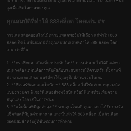
อัตราการจ่ายเงินแตกต่างกัน คุณควรเลือกเกมที่มีโอกาสในการชนะ
สูงเพื่อเพิ่มโอกาสของคุณ
คุณสมบัติที่ทำให้ 888สล็อต โดดเด่น ##
การเล่นสล็อตออนไลน์มีหลายแพลตฟอร์มให้เลือก แต่ทำไม 888
สล็อต ถึงเป็นที่นิยม? นี่คือคุณสมบัติพิเศษที่ทำให้ 888 สล็อต โดด
เด่นกว่าที่อื่น:
1. **กราฟิกและเสียงที่น่าประทับใจ:** การเล่นเกมไม่ได้มีแค่การ
หมุนวงล้อ แต่มันคือการสัมผัสกับประสบการณ์ที่ครบครัน ทั้งภาพที่
สวยงามและเสียงดนตรีที่ทำให้คุณรู้สึกมีส่วนร่วมในเกม
2. **ฟีเจอร์พิเศษและโบนัส:** 888 สล็อต ไม่ใช่แค่เกมหมุนวงล้อ
แบบธรรมดา ฟีเจอร์พิเศษอย่างฟรีสปินหรือมินิเกมช่วยเพิ่มความ
สนุกและโอกาสในการชนะ
3. **แจ็คพ็อตที่มีมูลค่าสูง:** หากคุณโชคดี คุณอาจจะได้รับรางวัล
แจ็คพ็อตที่มีมูลค่ามหาศาล และนั่นทำให้ 888 สล็อต เป็นตัวเลือก
ยอดนิยมสำหรับผู้ที่ชื่นชอบการท้าทาย