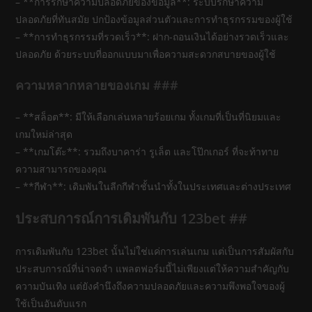
– **การรักษาความปลอดภัยของข้อมูล**: ระบบรักษาความ
ปลอดภัยที่ทันสมัย ปกป้องข้อมูลส่วนตัวและการทำธุรกรรมของผู้ใช้
– **การทำธุรกรรมที่รวดเร็ว**: ฝาก-ถอนเงินได้อย่างรวดเร็วและ
ปลอดภัย ด้วยระบบที่ออกแบบมาเพื่อความสะดวกสบายของผู้ใช้
ความหลากหลายของเกม ###
– **สล็อต**: มีให้เลือกเล่นหลายร้อยเกม ทั้งเกมที่เป็นที่นิยมและ
เกมใหม่ล่าสุด
– **เกมโต๊ะ**: รวมถึงบาคาร่า รูเล็ต และโป๊กเกอร์ ที่จะท้าทาย
ความสามารถของคุณ
– **กีฬา**: เดิมพันในลีกกีฬาชั้นนำทั้งในประเทศและต่างประเทศ
ประสบการณ์การเดิมพันกับ 123bet ##
การเดิมพันกับ 123bet นั้นไม่ใช่แค่การเล่นเกม แต่เป็นการสัมผัสกับ
ประสบการณ์ที่น่าจดจำ แพลตฟอร์มนี้ไม่เพียงแต่ให้ความสำคัญกับ
ความบันเทิง แต่ยังคำนึงถึงความปลอดภัยและความพึงพอใจของผู้
ใช้เป็นอันดับแรก