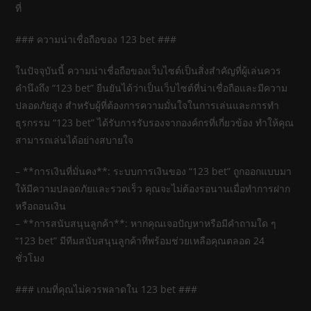
ที่
### ความน่าเชื่อถือของ 123 bet ###
ในปัจจุบันนี้ ความน่าเชื่อถือของเว็บไซต์เป็นสิ่งสำคัญที่ผู้เล่นควร
คำนึงถึง “123 bet” ยืนยันได้ว่าเป็นเว็บไซต์ที่น่าเชื่อถือและมีความ
ปลอดภัยสูง สำหรับผู้ที่ต้องการความมั่นใจในการเล่นและการทำ
ธุรกรรม “123 bet” ได้รับการรับรองจากองค์กรที่เกี่ยวข้อง ทำให้คุณ
สามารถเล่นได้อย่างสบายใจ
– **การเงินที่มั่นคง**: ระบบการเงินของ “123 bet” ถูกออกแบบมา
ให้มีความปลอดภัยและรวดเร็ว คุณจะไม่ต้องรอนานเมื่อทำการฝาก
หรือถอนเงิน
– **การสนับสนุนลูกค้า**: หากคุณเจอปัญหาหรือมีคำถามใด ๆ
“123 bet” มีทีมสนับสนุนลูกค้าที่พร้อมช่วยเหลือคุณตลอด 24
ชั่วโมง
### เกมที่คุณไม่ควรพลาดใน 123 bet ###