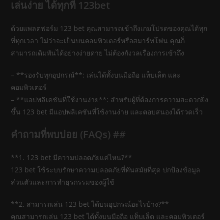
เล่นง่าย ได้ทุกที่ 123bet
ด้วยแพลตฟอร์ม 123 bet คุณสามารถเข้าถึงเกมโปรดของคุณได้ทุก
ที่ทุกเวลา ไม่ว่าจะเป็นบนคอมพิวเตอร์หรือสมาร์ทโฟน คุณก็
สามารถเดิมพันได้อย่างง่ายดาย ไม่ต้องกังวลเรื่องการเข้าถึง
– **รองรับทุกอุปกรณ์**: เล่นได้ทั้งบนมือถือ แท็บเล็ต และ
คอมพิวเตอร์
– **แอปพลิเคชันที่ใช้งานง่าย**: สำหรับผู้ที่ต้องการความสะดวกยิ่ง
ขึ้น 123 bet มีแอปพลิเคชันที่ใช้งานง่าย และตอบสนองได้รวดเร็ว
คำถามที่พบบ่อย (FAQs) ##
**1. 123 bet มีความปลอดภัยแค่ไหน?**
123 bet ใช้ระบบรักษาความปลอดภัยที่ทันสมัยที่สุด ปกป้องข้อมูล
ส่วนตัวและการทำธุรกรรมของผู้ใช้
**2. สามารถเล่น 123 bet ได้บนอุปกรณ์อะไรบ้าง?**
คุณสามารถเล่น 123 bet ได้ทั้งบนมือถือ แท็บเล็ต และคอมพิวเตอร์