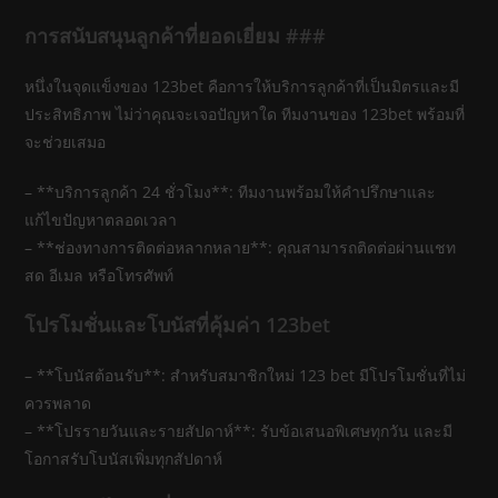
การสนับสนุนลูกค้าที่ยอดเยี่ยม ###
หนึ่งในจุดแข็งของ 123bet คือการให้บริการลูกค้าที่เป็นมิตรและมี
ประสิทธิภาพ ไม่ว่าคุณจะเจอปัญหาใด ทีมงานของ 123bet พร้อมที่
จะช่วยเสมอ
– **บริการลูกค้า 24 ชั่วโมง**: ทีมงานพร้อมให้คำปรึกษาและ
แก้ไขปัญหาตลอดเวลา
– **ช่องทางการติดต่อหลากหลาย**: คุณสามารถติดต่อผ่านแชท
สด อีเมล หรือโทรศัพท์
โปรโมชั่นและโบนัสที่คุ้มค่า 123bet
– **โบนัสต้อนรับ**: สำหรับสมาชิกใหม่ 123 bet มีโปรโมชั่นที่ไม่
ควรพลาด
– **โปรรายวันและรายสัปดาห์**: รับข้อเสนอพิเศษทุกวัน และมี
โอกาสรับโบนัสเพิ่มทุกสัปดาห์