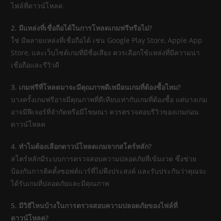
ไฟล์ที่ดาวน์โหลด
2. มีแหล่งที่เชื่อถือได้ในการโหลดเกมฟรีหรือไม่?
ใช่ มีหลายแหล่งที่เชื่อถือได้ เช่น Google Play Store, Apple App
Store, และเว็บไซต์เกมที่มีชื่อเสียง ควรเลือกใช้แหล่งที่มีความน่า
เชื่อถือและรีวิวดี
3. เกมฟรีที่โหลดมาจะมีคุณภาพดีเหมือนเกมที่ต้องซื้อไหม?
บางครั้งเกมฟรีอาจมีคุณภาพที่ดีเทียบเท่ากับเกมที่ต้องซื้อ แต่บางเกม
อาจมีฟีเจอร์ที่จำกัดหรือมีโฆษณา ควรตรวจสอบรีวิวของเกมก่อน
ดาวน์โหลด
4. ทำไมต้องเลือกดาวน์โหลดเกมจากสโตร์หลัก?
สโตร์หลักมีระบบการตรวจสอบความปลอดภัยที่เข้มงวด ซึ่งช่วย
ป้องกันการติดตั้งซอฟต์แวร์ที่ไม่พึงประสงค์ และรับประกันว่าคุณจะ
ได้รับเกมที่ปลอดภัยและมีคุณภาพ
5. มีวิธีไหนบ้างในการตรวจสอบความปลอดภัยของไฟล์ที่
ดาวน์โหลด?