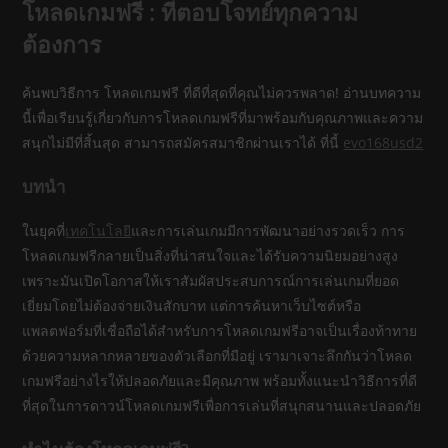
โหลดเกมฟรี : ที่ตอบโจทย์ทุกความ
ต้องการ
ค้นพบวิธีการ โหลดเกมฟรี ที่ดีที่สุดที่คุณไม่ควรพลาด! อ่านบทความ
นี้เพื่อเรียนรู้เกี่ยวกับการโหลดเกมฟรีที่มาพร้อมกับคุณภาพและความ
สนุกไม่มีที่สิ้นสุด
สามารถสมัครสมาชิกผ่านเราได้ ที่นี้
evo168usd2
บทนำ
ในยุคที่
เทคโนโลยี
และการเล่นเกมมีการพัฒนาอย่างรวดเร็ว การ
โหลดเกมฟรีกลายเป็นสิ่งที่น่าสนใจและได้รับความนิยมอย่างสูง
เพราะมันเปิดโอกาสให้เราสัมผัสประสบการณ์การเล่นเกมที่ยอด
เยี่ยมโดยไม่ต้องจ่ายเงินสักบาท แต่การค้นหาเว็บไซต์หรือ
แพลตฟอร์มที่เชื่อถือได้สำหรับการโหลดเกมฟรีอาจเป็นเรื่องท้าทาย
ด้วยความหลากหลายของตัวเลือกที่มีอยู่ เรามาเจาะลึกกันว่าโหลด
เกมฟรีอย่างไรให้ปลอดภัยและมีคุณภาพ พร้อมทั้งแนะนำวิธีการที่ดี
ที่สุดในการดาวน์โหลดเกมฟรีเพื่อการเล่นที่สนุกสนานและปลอดภัย