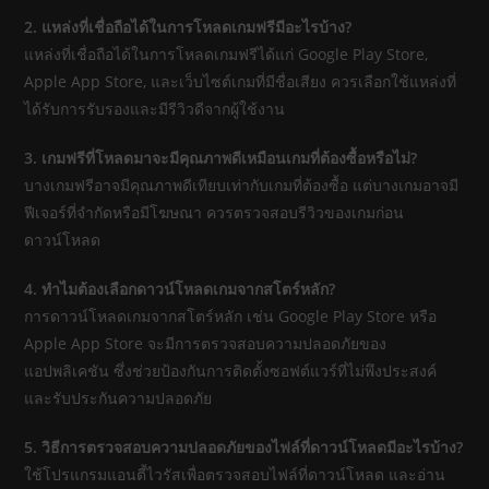
2. แหล่งที่เชื่อถือได้ในการโหลดเกมฟรีมีอะไรบ้าง?
แหล่งที่เชื่อถือได้ในการโหลดเกมฟรีได้แก่ Google Play Store,
Apple App Store, และเว็บไซต์เกมที่มีชื่อเสียง ควรเลือกใช้แหล่งที่
ได้รับการรับรองและมีรีวิวดีจากผู้ใช้งาน
3. เกมฟรีที่โหลดมาจะมีคุณภาพดีเหมือนเกมที่ต้องซื้อหรือไม่?
บางเกมฟรีอาจมีคุณภาพดีเทียบเท่ากับเกมที่ต้องซื้อ แต่บางเกมอาจมี
ฟีเจอร์ที่จำกัดหรือมีโฆษณา ควรตรวจสอบรีวิวของเกมก่อน
ดาวน์โหลด
4. ทำไมต้องเลือกดาวน์โหลดเกมจากสโตร์หลัก?
การดาวน์โหลดเกมจากสโตร์หลัก เช่น Google Play Store หรือ
Apple App Store จะมีการตรวจสอบความปลอดภัยของ
แอปพลิเคชัน ซึ่งช่วยป้องกันการติดตั้งซอฟต์แวร์ที่ไม่พึงประสงค์
และรับประกันความปลอดภัย
5. วิธีการตรวจสอบความปลอดภัยของไฟล์ที่ดาวน์โหลดมีอะไรบ้าง?
ใช้โปรแกรมแอนตี้ไวรัสเพื่อตรวจสอบไฟล์ที่ดาวน์โหลด และอ่าน