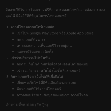
มีหลายวิธีในการโหลดเกมฟรีที่สามารถตอบโจทย์ความต้องการของ
คุณได้ นี่คือวิธีที่ดีที่สุดในการโหลดเกมฟรี:
ดาวน์โหลดจากสโตร์เกมหลัก
เข้าไปที่ Google Play Store หรือ Apple App Store
ค้นหาเกมที่ต้องการ
ตรวจสอบความเห็นและรีวิวจากผู้เล่น
กดดาวน์โหลดและติดตั้ง
เข้าร่วมกิจกรรมโปรโมชั่น
ติดตามเว็บไซต์เกมหรือสื่อสังคมออนไลน์ของเกม
เข้าร่วมกิจกรรมหรือโปรโมชั่นที่แจกเกมฟรี
ค้นหาเกมฟรีจากเว็บไซต์ที่เชื่อถือได้
เยี่ยมชมเว็บไซต์ที่มีชื่อเสียงในวงการเกม
ค้นหาเกมที่มีให้ดาวน์โหลดฟรี
ตรวจสอบรีวิวและข้อมูลของเกมก่อนดาวน์โหลด
คำถามที่พบบ่อย (FAQs)