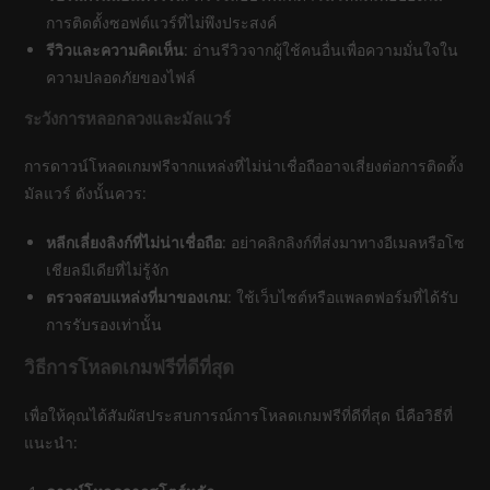
การติดตั้งซอฟต์แวร์ที่ไม่พึงประสงค์
รีวิวและความคิดเห็น
: อ่านรีวิวจากผู้ใช้คนอื่นเพื่อความมั่นใจใน
ความปลอดภัยของไฟล์
ระวังการหลอกลวงและมัลแวร์
การดาวน์โหลดเกมฟรีจากแหล่งที่ไม่น่าเชื่อถืออาจเสี่ยงต่อการติดตั้ง
มัลแวร์ ดังนั้นควร:
หลีกเลี่ยงลิงก์ที่ไม่น่าเชื่อถือ
: อย่าคลิกลิงก์ที่ส่งมาทางอีเมลหรือโซ
เชียลมีเดียที่ไม่รู้จัก
ตรวจสอบแหล่งที่มาของเกม
: ใช้เว็บไซต์หรือแพลตฟอร์มที่ได้รับ
การรับรองเท่านั้น
วิธีการโหลดเกมฟรีที่ดีที่สุด
เพื่อให้คุณได้สัมผัสประสบการณ์การโหลดเกมฟรีที่ดีที่สุด นี่คือวิธีที่
แนะนำ: