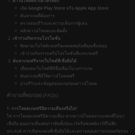
ดาวน์โหลดจากสโตร์หลัก
เปิด
Google Play Store
หรือ
Apple App Store
ค้นหาเกมที่ต้องการ
ตรวจสอบรีวิวและความเห็นจากผู้เล่น
คลิกดาวน์โหลดและติดตั้ง
เข้าร่วมกิจกรรมโปรโมชั่น
ติดตามเว็บไซต์เกมหรือแพลตฟอร์มที่คุณชื่นชอบ
เข้าร่วมกิจกรรมหรือโปรโมชั่นที่แจกเกมฟรี
ค้นหาเกมฟรีจากเว็บไซต์ที่เชื่อถือได้
เยี่ยมชมเว็บไซต์ที่มีชื่อเสียงในวงการเกม
ค้นหาเกมที่มีให้ดาวน์โหลดฟรี
อ่านรีวิวและข้อมูลของเกมก่อนดาวน์โหลด
คำถามที่พบบ่อย (FAQs)
1. การโหลดเกมฟรีมีความเสี่ยงหรือไม่?
ใช่ การโหลดเกมฟรีมีความเสี่ยง หากดาวน์โหลดจากแหล่งที่ไม่น่า
เชื่อถือ คุณอาจเสี่ยงต่อการติดตั้งมัลแวร์หรือซอฟต์แวร์ที่ไม่พึง
ประสงค์ ควรเลือกแหล่งที่เชื่อถือได้และตรวจสอบความปลอดภัยของ