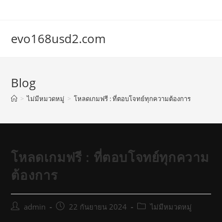
Skip
to
content
evo168usd2.com
Blog
>
ไม่มีหมวดหมู่
>
โหลดเกมฟรี : ที่ตอบโจทย์ทุกความต้องการ
โหลดเกมฟรี : ที่ตอบโจทย์ทุกความ
ต้องการ
Post
Post
Post
admin
22 กันยายน 2024
ไม่มีหมวดหมู่
author:
published:
category: