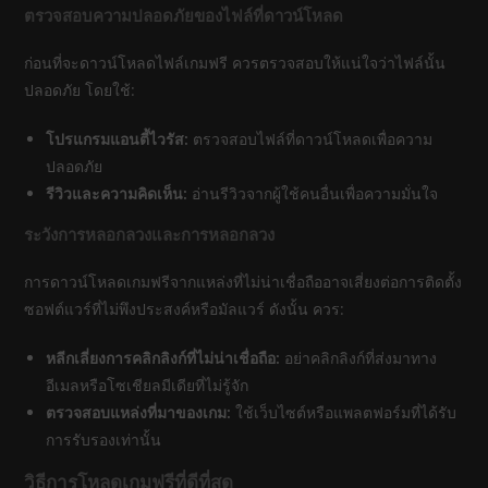
ตรวจสอบความปลอดภัยของไฟล์ที่ดาวน์โหลด
ก่อนที่จะดาวน์โหลดไฟล์เกมฟรี ควรตรวจสอบให้แน่ใจว่าไฟล์นั้น
ปลอดภัย โดยใช้:
โปรแกรมแอนตี้ไวรัส:
ตรวจสอบไฟล์ที่ดาวน์โหลดเพื่อความ
ปลอดภัย
รีวิวและความคิดเห็น:
อ่านรีวิวจากผู้ใช้คนอื่นเพื่อความมั่นใจ
ระวังการหลอกลวงและการหลอกลวง
การดาวน์โหลดเกมฟรีจากแหล่งที่ไม่น่าเชื่อถืออาจเสี่ยงต่อการติดตั้ง
ซอฟต์แวร์ที่ไม่พึงประสงค์หรือมัลแวร์ ดังนั้น ควร:
หลีกเลี่ยงการคลิกลิงก์ที่ไม่น่าเชื่อถือ:
อย่าคลิกลิงก์ที่ส่งมาทาง
อีเมลหรือโซเชียลมีเดียที่ไม่รู้จัก
ตรวจสอบแหล่งที่มาของเกม:
ใช้เว็บไซต์หรือแพลตฟอร์มที่ได้รับ
การรับรองเท่านั้น
วิธีการโหลดเกมฟรีที่ดีที่สุด