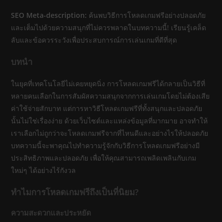
SEO Meta-description:
ค้นพบวิธีการโหลดเกมฟรีอย่างปลอดภัย
และเต็มไปด้วยความสนุกที่ไม่ควรพลาดในบทความนี้! เรียนรู้เคล็ด
ลับและข้อควรระวังเพื่อประสบการณ์การเล่นเกมที่ดีที่สุด
บทนำ
ในยุคที่เทคโนโลยีไม่เคยหยุดนิ่ง การโหลดเกมฟรีได้กลายเป็นวิธีที่
หลายคนเลือกในการสัมผัสความสนุกจากการเล่นเกมโดยไม่ต้องเสีย
ค่าใช้จ่ายสักบาท แต่การหาวิธีโหลดเกมฟรีที่ทั้งสนุกและปลอดภัย
นั้นไม่ใช่เรื่องง่าย ด้วยเว็บไซต์และแหล่งข้อมูลที่มากมาย อาจทำให้
เราเลือกไม่ถูกว่าจะโหลดเกมฟรีจากที่ไหนดีและอย่างไรให้ปลอดภัย
บทความนี้จะพาคุณไปทำความรู้จักกับวิธีการโหลดเกมฟรีอย่างมี
ประสิทธิภาพและปลอดภัย เพื่อให้คุณสามารถเพลิดเพลินกับเกม
ใหม่ๆ ได้อย่างไร้กังวล
ทำไมการโหลดเกมฟรีถึงเป็นที่นิยม?
ความสะดวกและประหยัด