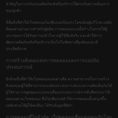
สำคัญในการปรับปรุงผลิตภัณฑ์หรือบริการให้ตรงกับความต้องการ
ของลูกค้า
นี่คือสิ่งที่ทำให้เว็ปทดลองไม่เพียงแค่เป็นประโยชน์ต่อผู้บริโภค แต่ยัง
มีคุณค่าอย่างมากสำหรับผู้ผลิต การทดลองแบบนี้สร้างโอกาสให้ผู้
ประกอบการได้รับความเข้าใจจากผู้ใช้ที่แท้จริง และทำให้การ
พัฒนาผลิตภัณฑ์หรือบริการเป็นไปในทิศทางที่ถูกต้องและมี
ประสิทธิภาพ
การสร้างสังคมแห่งการทดลองและการแบ่งปัน
ประสบการณ์
อีกสิ่งหนึ่งที่ทำให้เว็ปทดลองแตกต่างคือ ความสามารถในการสร้าง
สังคมของผู้ใช้ที่สามารถแบ่งปันประสบการณ์และความคิดเห็นกันได้
ผู้ใช้สามารถพูดคุยและแลกเปลี่ยนประสบการณ์จากสิ่งที่พวกเขาได้
ทดลองผ่านเว็ปทดลอง ซึ่งไม่เพียงแค่ทำให้การทดลองนั้นสนุกขึ้น
แต่ยังช่วยให้ผู้ใช้คนอื่นๆ ได้รับข้อมูลที่มีค่า
การทดลองที่ไม่จำกัด: เว็ปทดลองเชื่อมต่อคุณกับโลก