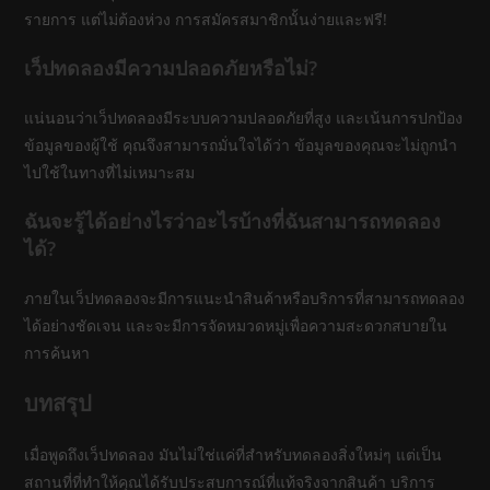
รายการ แต่ไม่ต้องห่วง การสมัครสมาชิกนั้นง่ายและฟรี!
เว็ปทดลองมีความปลอดภัยหรือไม่?
แน่นอนว่าเว็ปทดลองมีระบบความปลอดภัยที่สูง และเน้นการปกป้อง
ข้อมูลของผู้ใช้ คุณจึงสามารถมั่นใจได้ว่า ข้อมูลของคุณจะไม่ถูกนำ
ไปใช้ในทางที่ไม่เหมาะสม
ฉันจะรู้ได้อย่างไรว่าอะไรบ้างที่ฉันสามารถทดลอง
ได้?
ภายในเว็ปทดลองจะมีการแนะนำสินค้าหรือบริการที่สามารถทดลอง
ได้อย่างชัดเจน และจะมีการจัดหมวดหมู่เพื่อความสะดวกสบายใน
การค้นหา
บทสรุป
เมื่อพูดถึงเว็ปทดลอง มันไม่ใช่แค่ที่สำหรับทดลองสิ่งใหม่ๆ แต่เป็น
สถานที่ที่ทำให้คุณได้รับประสบการณ์ที่แท้จริงจากสินค้า บริการ