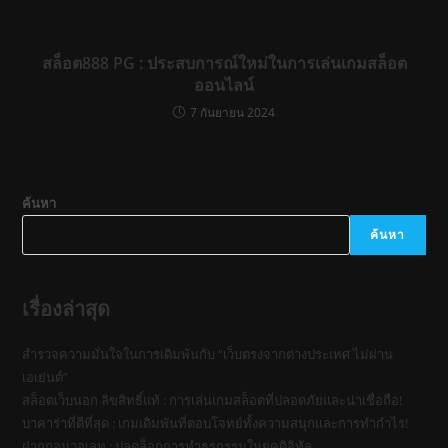
สล็อต888 PG : ประสบการณ์ใหม่ในการเล่นเกมสล็อต
ออนไลน์
7 กันยายน 2024
ค้นหา
ค้นหา
เรื่องล่าสุด
สำรวจความมั่นใจในการเดิมพันกับ “เว็บตรงจากต่างประเทศ ไม่ผ่าน
เอเย่นต์”
สล็อตเว็บนอก ลิขสิทธิ์แท้ : การเล่นเกมสล็อตที่ปลอดภัยและน่าเชื่อถือ!
บาคาร่าที่ดีที่สุด : เกมเดิมพันที่ตอบโจทย์ทั้งความสนุกและการทำกำไร!
ฝากถอนวอเลท : ปลดล็อกการทำธุรกรรมในยุคดิจิทัล