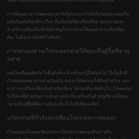
การที่คุณสามารถทดลองและรับรู้ประสบการณ์จริงก่อนจะลงทุนใน
ผลิตภัณฑ์หรือบริการใดๆ ถือเป็นข้อได้เปรียบที่หลายคนอาจมอง
ข้ามไป แต่มันเป็นปัจจัยสำคัญในการช่วยให้คุณทำการเลือกที่ถูก
ต้อง ไม่ต้องมานั่งเสียใจทีหลัง
การทดลองผ่านเว็ปทดลองช่วยให้คุณเป็นผู้ซื้อที่ชาญ
ฉลาด
เคยไหมที่คุณตัดสินใจซื้อสินค้าแล้วกลับมารู้สึกผิดหวัง? นี่เป็นสิ่งที่
เว็ปทดลองพยายามช่วยป้องกัน คุณจะได้ทดลองใช้สินค้าจริงๆ และ
สามารถเปรียบเทียบกับตัวเลือกอื่นๆ ได้ก่อนที่จะตัดสินใจ เว็ปทดลอง
ไม่ใช่แค่ที่สำหรับความสนุก แต่ยังเป็นเครื่องมือสำคัญที่ช่วยให้คุณ
กลายเป็นผู้ซื้อที่มีความรู้และมั่นใจในสิ่งที่คุณเลือก
นวัตกรรมที่กำลังจะเปลี่ยนโลกแห่งการทดลอง
เว็ปทดลองไม่หยุดเพียงแค่การให้บริการทดลองสินค้าหรือ