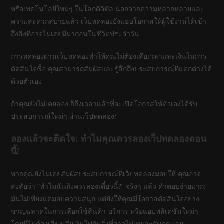
หรือเทคโนโลยีใหม่ๆ ในโลกดิจิทัล นอกจากความหลากหลายและ
ความสะดวกสบายแล้ว เว็ปทดลองยังมอบโอกาสให้ผู้ใช้งานได้เข้า
ถึงสิ่งที่อาจไม่เคยมีมาก่อนในชีวิตประจำวัน
การทดลองผ่านเว็ปทดลองทำให้คุณไม่ต้องเสียเวลาและเงินในการ
ตัดสินใจซื้อ คุณสามารถสัมผัสและรู้สึกถึงประสบการณ์ที่แตกต่างได้
ด้วยตัวเอง
ถ้าคุณยังไม่เคยลอง ก็ถึงเวลาแล้วที่จะเปิดโอกาสให้ตัวเองได้รับ
ประสบการณ์ใหม่ๆ ผ่านเว็ปทดลอง!
ลองแล้วจะติดใจ: ทำไมคุณควรลองเว็ปทดลองตอน
นี้!
หากคุณยังไม่เคยสัมผัสประสบการณ์ที่เว็ปทดลองมอบให้ คุณอาจ
สงสัยว่า “ทำไมฉันถึงควรลองเดี๋ยวนี้?” จริงๆ แล้ว คำตอบง่ายมาก:
มันไม่เพียงแค่มอบความสนุก แต่ยังให้คุณมีโอกาสตัดสินใจอย่าง
ชาญฉลาดในการเลือกใช้สินค้า บริการ หรือแอปพลิเคชันใหม่ๆ
โดยที่ไม่ต้องเสี่ยงเสียเงินไปกับสิ่งที่อาจไม่เหมาะกับคุณเลย