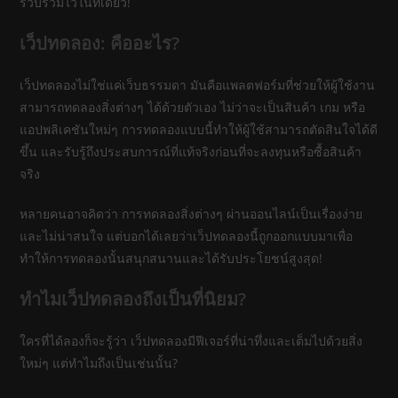
รวบรวมไว้ในที่เดียว!
เว็ปทดลอง: คืออะไร?
เว็ปทดลองไม่ใช่แค่เว็บธรรมดา มันคือแพลตฟอร์มที่ช่วยให้ผู้ใช้งาน
สามารถทดลองสิ่งต่างๆ ได้ด้วยตัวเอง ไม่ว่าจะเป็นสินค้า เกม หรือ
แอปพลิเคชันใหม่ๆ การทดลองแบบนี้ทำให้ผู้ใช้สามารถตัดสินใจได้ดี
ขึ้น และรับรู้ถึงประสบการณ์ที่แท้จริงก่อนที่จะลงทุนหรือซื้อสินค้า
จริง
หลายคนอาจคิดว่า การทดลองสิ่งต่างๆ ผ่านออนไลน์เป็นเรื่องง่าย
และไม่น่าสนใจ แต่บอกได้เลยว่าเว็ปทดลองนี้ถูกออกแบบมาเพื่อ
ทำให้การทดลองนั้นสนุกสนานและได้รับประโยชน์สูงสุด!
ทำไมเว็ปทดลองถึงเป็นที่นิยม?
ใครที่ได้ลองก็จะรู้ว่า เว็ปทดลองมีฟีเจอร์ที่น่าทึ่งและเต็มไปด้วยสิ่ง
ใหม่ๆ แต่ทำไมถึงเป็นเช่นนั้น?