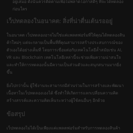
อยู่เสมอ ดังนั้นควรติดตามเพื่อไม่พลาดโอกาสดีๆ ที่จะได้ทดลอง
ก่อนใคร
เว็ปทดลองในอนาคต: สิ่งที่น่าตื่นเต้นรออยู่
ในอนาคต เว็ปทดลองอาจไม่ใช่แค่แพลตฟอร์มที่ให้คุณได้ทดลองสิน
ค้าใหม่ๆ แต่จะกลายเป็นพื้นที่ที่คุณสามารถสร้างประสบการณ์ของ
ตัวเองได้อย่างเต็มที่ โดยการเชื่อมต่อกับเทคโนโลยีล้ำสมัยเช่น AI,
VR และ Blockchain เทคโนโลยีเหล่านี้จะช่วยเพิ่มความน่าสนใจ
และทำให้การทดลองนั้นมีความเป็นส่วนตัวและสนุกสนานมากยิ่ง
ขึ้น
ยิ่งไปกว่านั้น ผู้ใช้งานจะสามารถมีส่วนร่วมในการสร้างและพัฒนา
เนื้อหาในเว็ปทดลองเองได้ ซึ่งทำให้เกิดการแลกเปลี่ยนความคิด
สร้างสรรค์และความคิดเห็นระหว่างผู้ใช้คนอื่นๆ อีกด้วย
ข้อสรุป
เว็ปทดลองไม่ได้เป็นเพียงแค่แพลตฟอร์มสำหรับการทดลองสินค้า