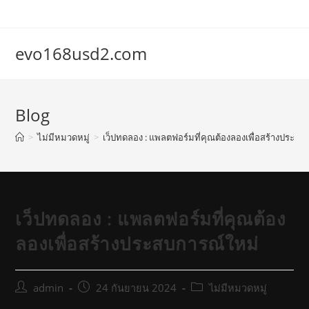
Skip
to
content
evo168usd2.com
Blog
>
ไม่มีหมวดหมู่
>
เว็ปทดลอง : แพลตฟอร์มที่คุณต้องลองเพื่อสร้างประสบ
เว็ปทดลอง : แพลตฟอร์มที่คุณต้อง
ลองเพื่อสร้างประสบการณ์ใหม่
Post
Post
Post
admin
24 กันยายน 2024
ไม่มีหมวดหมู่
author:
published:
category: