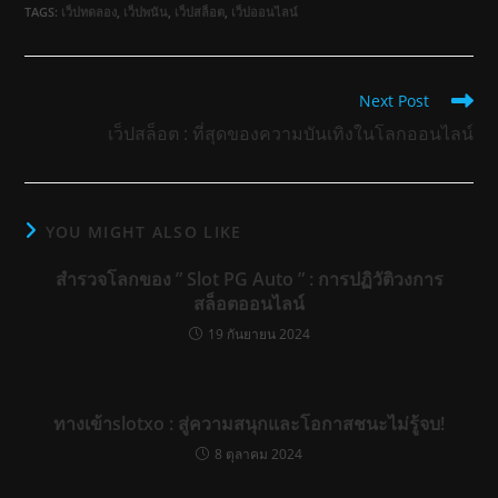
TAGS:
เว็ปทดลอง
,
เว็ปพนัน
,
เว็ปสล็อต
,
เว็ปออนไลน์
Read
Next Post
more
เว็ปสล็อต : ที่สุดของความบันเทิงในโลกออนไลน์
articles
YOU MIGHT ALSO LIKE
สำรวจโลกของ ” Slot PG Auto ” : การปฏิวัติวงการ
สล็อตออนไลน์
19 กันยายน 2024
ทางเข้าslotxo : สู่ความสนุกและโอกาสชนะไม่รู้จบ!
8 ตุลาคม 2024