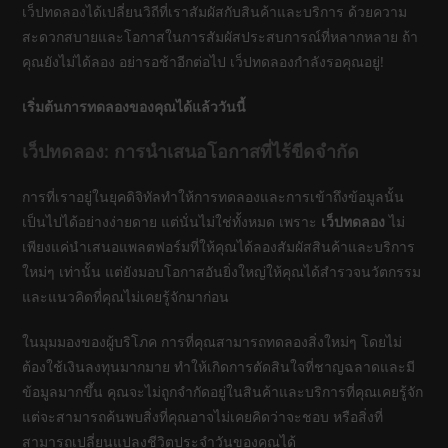
เว็ปทดลองได้เปลี่ยนวิถีที่เราสัมผัสกับสินค้าและบริการ ด้วยความ
สะดวกสบายและโอกาสในการสัมผัสประสบการณ์ที่หลากหลาย ถ้า
คุณยังไม่ได้ลอง อย่ารอช้าอีกต่อไป เว็ปทดลองกำลังรอคุณอยู่!
เริ่มต้นการทดลองของคุณได้แล้ววันนี้
เว็ปทดลอง: การนำเสนอโอกาสที่ไร้ขีดจำกัด
การที่เราอยู่ในยุคดิจิทัลทำให้การทดลองและการเข้าถึงข้อมูลนั้น
เป็นไปได้อย่างง่ายดาย แต่นั่นไม่ใช่ทั้งหมด เพราะ
เว็ปทดลอง
ไม่
เพียงแค่นำเสนอแพลตฟอร์มที่ให้คุณได้ลองสัมผัสสินค้าและบริการ
ใหม่ๆ เท่านั้น แต่ยังมอบโอกาสอันยิ่งใหญ่ให้คุณได้สำรวจนวัตกรรม
และแนวคิดที่คุณไม่เคยรู้จักมาก่อน
ในมุมมองของผู้บริโภค การที่คุณสามารถทดลองสิ่งใหม่ๆ โดยไม่
ต้องใช้เงินลงทุนมากมาย ทำให้เกิดการตัดสินใจที่ชาญฉลาดและมี
ข้อมูลมากขึ้น คุณจะไม่ถูกจำกัดอยู่ในสินค้าและบริการที่คุณเคยรู้จัก
แต่จะสามารถค้นพบสิ่งที่คุณอาจไม่เคยคิดว่าจะชอบ หรือสิ่งที่
สามารถเปลี่ยนแปลงชีวิตประจำวันของคุณได้