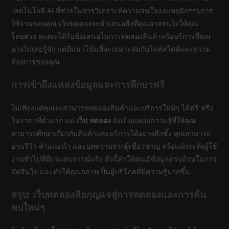
เทคโนโลยี AI ที่ช่วยในการวิเคราะห์ความสนใจและพฤติกรรมการ
ใช้งานของคุณ เว็ปทดลองจะนำเสนอสิ่งที่คุณอาจสนใจให้คุณ
โดยตรง คุณจะได้รับข้อเสนอในการทดลองสินค้าหรือบริการที่คุณ
อาจไม่เคยรู้จัก แต่มีแนวโน้มที่จะเหมาะสมกับไลฟ์สไตล์และความ
ต้องการของคุณ
การเข้าถึงแหล่งข้อมูลและการศึกษาฟรี
ไม่เพียงแต่คุณจะสามารถทดลองสินค้าและบริการใหม่ๆ ได้ฟรี หรือ
ในราคาที่ต่ำมาก แต่
เว็ป ทดลอง
ยังเป็นแหล่งความรู้ที่ให้คุณ
สามารถศึกษาเกี่ยวกับสินค้าและบริการได้อย่างลึกซึ้ง คุณสามารถ
อ่านรีวิว คำแนะนำ และบทความจากผู้เชี่ยวชาญ หรือแม้กระทั่งผู้ใช้
งานทั่วไปที่มีประสบการณ์จริง สิ่งนี้ทำให้คุณมีข้อมูลครบถ้วนในการ
ตัดสินใจ และทำให้คุณกลายเป็นผู้บริโภคที่มีความรู้มากขึ้น
สรุป: เว็ปทดลองคือกุญแจสู่การทดลองและการค้น
พบใหม่ๆ