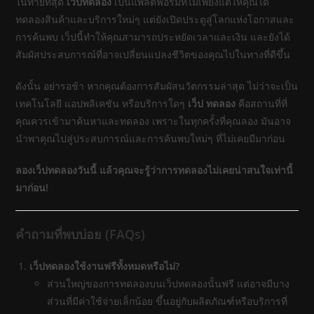
ในท้ายที่สุด
เว็ปทดลอง
เป็นแพลตฟอร์มที่ไม่เพียงแต่ให้คุณได้
ทดลองสินค้าและบริการใหม่ๆ แต่ยังเปิดประตูสู่โลกแห่งโอกาสและ
การค้นพบ เว็ปนี้ทำให้คุณสามารถประหยัดเวลาและเงิน และยังได้
สัมผัสประสบการณ์ที่อาจเปลี่ยนแปลงชีวิตของคุณไปในทางที่ดีขึ้น
ดังนั้น อย่ารอช้า หากคุณต้องการสัมผัสนวัตกรรมล่าสุด ไม่ว่าจะเป็น
เทคโนโลยี แอปพลิเคชัน หรือบริการใดๆ
เว็ป ทดลอง
คือสถานที่ที่
คุณควรเข้ามาค้นหาและทดลอง เพราะในทุกครั้งที่คุณลอง มันอาจ
นำพาคุณไปสู่ประสบการณ์และการค้นพบใหม่ๆ ที่ไม่เคยมีมาก่อน
ลองเว็ปทดลองวันนี้ แล้วคุณจะรู้ว่าการทดลองไม่เคยน่าสนใจเท่านี้
มาก่อน!
คำถามที่พบบ่อย (FAQs)
เว็ปทดลองใช้งานฟรีทั้งหมดหรือไม่?
ส่วนใหญ่ของการทดลองบนเว็ปทดลองนั้นฟรี แต่อาจมีบาง
ส่วนที่มีค่าใช้จ่ายเล็กน้อย ขึ้นอยู่กับผลิตภัณฑ์หรือบริการที่