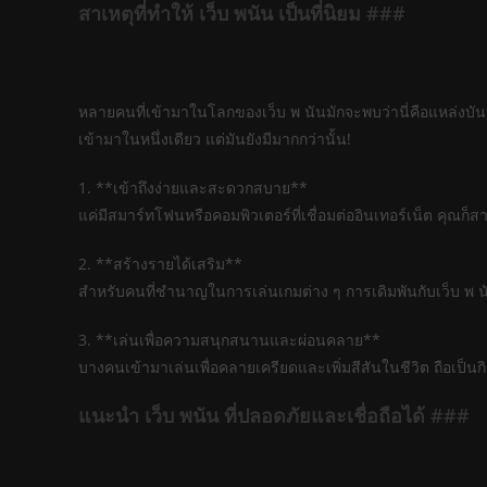
สาเหตุที่ทำให้ เว็บ พนัน เป็นที่นิยม ###
หลายคนที่เข้ามาในโลกของเว็บ พ นันมักจะพบว่านี่คือแหล่งบัน
เข้ามาในหนึ่งเดียว แต่มันยังมีมากกว่านั้น!
1. **เข้าถึงง่ายและสะดวกสบาย**
แค่มีสมาร์ทโฟนหรือคอมพิวเตอร์ที่เชื่อมต่ออินเทอร์เน็ต คุณก็สา
2. **สร้างรายได้เสริม**
สำหรับคนที่ชำนาญในการเล่นเกมต่าง ๆ การเดิมพันกับเว็บ พ 
3. **เล่นเพื่อความสนุกสนานและผ่อนคลาย**
บางคนเข้ามาเล่นเพื่อคลายเครียดและเพิ่มสีสันในชีวิต ถือเป็นก
แนะนำ เว็บ พนัน ที่ปลอดภัยและเชื่อถือได้ ###