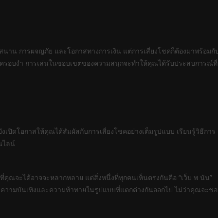
ุกสนาน การผจญภัย และโอกาสทางการเงิน แต่การเสี่ยงโชคก็ต้องมาพร้อมกั
ลภครอบงำ การเล่นในขอบเขตของความสนุกจะทำให้คุณได้รับประสบการณ์ที่
งเปิดโอกาสให้คุณได้สัมผัสกับการเสี่ยงโชคอย่างเต็มรูปแบบ เรียนรู้วิธีการ
นไลน์
ี่คุณจะได้อาจจะหลากหลาย แต่สิ่งหนึ่งที่ทุกคนเห็นตรงกันคือ “เว็บ พ นัน”
มผัสกับความบันเทิงและความท้าทายในรูปแบบที่แตกต่างกันออกไป ไม่ว่าคุณจะช