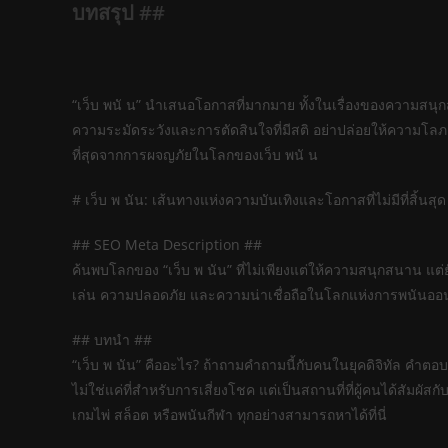
บทสรุป ##
“เว็บ พนั น” นำเสนอโอกาสที่มากมาย ทั้งในเรื่องของความสน
ความระมัดระวังและการตัดสินใจที่มีสติ อย่าปล่อยให้ความโ
ที่สุดจากการผจญภัยในโลกของเว็บ พนั น
# เว็บ พ นัน: เส้นทางแห่งความบันเทิงและโอกาสที่ไม่มีที่สิ้นสุด
## SEO Meta Description ##
ค้นพบโลกของ “เว็บ พ นัน” ที่ไม่เพียงแต่ให้ความสนุกสนาน แต่ยั
เล่น ความปลอดภัย และความน่าเชื่อถือในโลกแห่งการพนันออ
## บทนำ ##
“เว็บ พ นัน” คืออะไร? ถ้าถามคำถามนี้กับคนในยุคดิจิทัล คำตอบท
ไม่ใช่แค่ที่สำหรับการเสี่ยงโชค แต่เป็นสถานที่ที่ผู้คนได้สั
เกมไพ่ สล็อต หรือพนันกีฬา ทุกอย่างสามารถหาได้ที่นี่