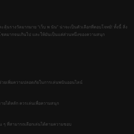
รางวัลมากมาย “เว็บ พ นัน” น่าจะเป็นตัวเลือกที่ตอบโจทย์! ทั้งนี้ สิ่ง
ยงโชคมากจนเกินไป และให้มันเป็นแค่ส่วนหนึ่งของความสนุก
จะช่วยเพิ่มความปลอดภัยในการเล่นพนันออนไลน์
ายได้หลัก ควรเล่นเพื่อความสนุก
ื่น ๆ ที่สามารถเลือกเล่นได้ตามความชอบ