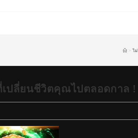
>
ไม
ที่เปลี่ยนชีวิตคุณไปตลอดกาล !