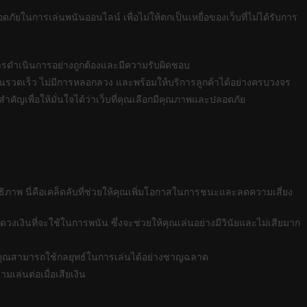
ลอดภัยในการเล่นพนันออนไลน์ เพื่อไม่ให้ตกเป็นเหยื่อของเว็บที่ไม่ได้รับการ
ารดำเนินการอย่างถูกต้องและมีความรับผิดชอบ
เงินรวดเร็ว ไม่มีการหลอกลวง และพร้อมให้บริการลูกค้าได้อย่างครบวงจร
ิ่งสำคัญเพื่อให้มั่นใจได้ว่าเว็บที่คุณเลือกมีคุณภาพและปลอดภัย
ิทธิภาพ นี่คือเคล็ดลับที่ช่วยให้คุณเพิ่มโอกาสในการชนะและลดความเสี่ยง
งเงินที่จะใช้ในการพนัน ซึ่งจะช่วยให้คุณเล่นอย่างมีวินัยและไม่เสียมาก
ให้คุณสามารถใช้กลยุทธ์ในการเล่นได้อย่างชาญฉลาด
มเล่นต่อเมื่อเสียเงิน