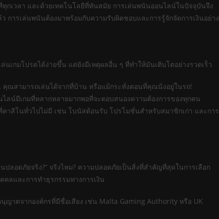
ี่ทุกเวลา และด้วยเทคโนโลยีที่ทันสมัย การเล่นพนันออนไลน์ในปัจจุบันจึง
้ว การเล่นพนันต้องมาพร้อมกับความรับผิดชอบและการรู้จักจัดการเงินอย่าง
ล่นเกมโปรดได้ง่ายขึ้น แต่ยังมีเหตุผลอื่น ๆ ที่ทำให้มันเติบโตอย่างรวดเร็ว
สามารถเล่นได้จากที่บ้าน หรือแม้กระทั่งตอนที่คุณนั่งอยู่ในรถ!
นไลน์มีเกมที่หลากหลายมากพอที่จะตอบสนองความต้องการของทุกคน
ี่คาสิโนทั่วไปไม่มี เช่น โบนัสต้อนรับ โปรโมชั่นสำหรับสมาชิกเก่า และการ
่นปลอดภัยจริง?” จริงไหม? ความปลอดภัยเป็นสิ่งที่สำคัญที่สุดในการเลือก
วนบุคคลและการทำธุรกรรมทางการเงิน
อนุญาตจากองค์กรที่มีชื่อเสียง เช่น Malta Gaming Authority หรือ UK