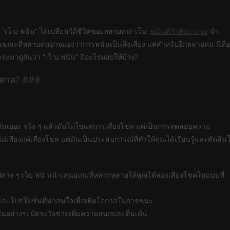
 “เว็ บ พนัน” ได้เปลี่ยนวิถีชีวิตของหลายคน! เว็บ
พนันที่กำลังมาแรง
นำ
นขณะที่หลายคนอาจมองว่าการพนันเป็นสิ่งเสี่ยง แต่สำหรับอีกหลายคน นี่คือ
าดูกันว่า “เว็ บ พนัน” มีอะไรมอบให้บ้าง?
หาศาล? ###
กันเยอะ จริง ๆ แล้วมันไม่ใช่แค่การเสี่ยงโชค แต่เป็นการทดสอบความ
เพียงแค่เสี่ยงโชค แต่มันเป็นประสบการณ์ที่ทำให้คุณได้เรียนรู้และตัดสิน
่ต่าง ๆ เว็บ พนั นนำเสนอเกมที่หลากหลายให้คุณได้ลองเสี่ยงโชคในแบบที่
สและโปรโมชั่นที่น่าสนใจเพื่อเพิ่มโอกาสในการชนะ
ย่างระมัดระวังช่วยเพิ่มความสนุกและตื่นเต้น