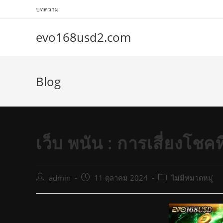
Skip
บทความ
to
content
evo168usd2.com
Blog
เว็บ พนัน : การเสี่ยงโชค
Post
Post
Post
admin
11 ตุลาคม 2024
ไม่มีหมวดหมู่
author:
published:
category: