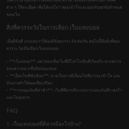
ต่าง ๆ ให้ละเอียด เพื่อให้แน่ใจว่าคุณเข้าใจและยอมรับทุกข้อกำหนด
ของเว็บ
สิ่งที่ควรระวังในการเลือก เว็บแทงบอล
เมื่อมีข้อดี แน่นอนว่าก็ต้องมีข้อควรระวังเช่นกัน ต่อไปนี้คือสิ่งที่คุณ
ควรระวังเมื่อเลือกเว็บแทงบอล
– **เว็บปลอม**: อย่าหลงเชื่อเว็บที่มีโปรโมชั่นดีเกินจริง ควรตรวจ
สอบความน่าเชื่อถือก่อนเสมอ
– **เงื่อนไขที่ซับซ้อน**: บางเว็บอาจมีเงื่อนไขที่ยากจะเข้าใจ และ
นั่นอาจทำให้คุณเสียเปรียบ
– **การถอนเงินที่ล่าช้า**: เว็บที่ดีควรมีระบบการถอนเงินที่รวดเร็ว
และไม่ยุ่งยาก
FAQ
1. เว็บแทงบอลที่ดีควรมีอะไรบ้าง?