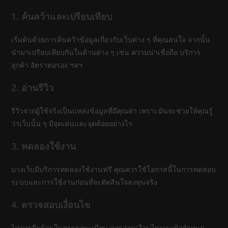
1. ค้นคว้าและเปรียบเทียบ
เริ่มต้นด้วยการค้นคว้าข้อมูลเกี่ยวกับเว็บต่าง ๆ ที่คุณสนใจ จากนั้น
นำมาเปรียบเทียบกันในด้านต่าง ๆ เช่น ความน่าเชื่อถือ บริการ
ลูกค้า อัตราต่อรอง ฯลฯ
2. อ่านรีวิว
รีวิวจากผู้ใช้จริงเป็นแหล่งข้อมูลที่มีคุณค่า เพราะมันจะช่วยให้คุณรู้
ว่าเว็บนั้น ๆ มีจุดเด่นและจุดด้อยอย่างไร
3. ทดลองใช้งาน
บางเว็บมีบริการทดลองใช้งานฟรี คุณควรใช้โอกาสนี้ในการทดสอบ
ระบบและการใช้งานก่อนที่จะตัดสินใจลงทุนจริง
4. ตรวจสอบเงื่อนไข
ไม่ควรรีบร้อนในการลงทะเบียน ควรอ่านเงื่อนไขและข้อกำหนด