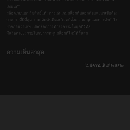
เอเย่นต์”
สล็อตเว็บนอก ลิขสิทธิ์แท้ : การเล่นเกมสล็อตที่ปลอดภัยและน่าเชื่อถือ!
บาคาร่าที่ดีที่สุด : เกมเดิมพันที่ตอบโจทย์ทั้งความสนุกและการทำกำไร!
ฝากถอนวอเลท : ปลดล็อกการทำธุรกรรมในยุคดิจิทัล
มีสล็อต168 : รวยไปกับการหมุนสล็อตที่ไม่มีที่สิ้นสุด
ความเห็นล่าสุด
ไม่มีความเห็นที่จะแสดง