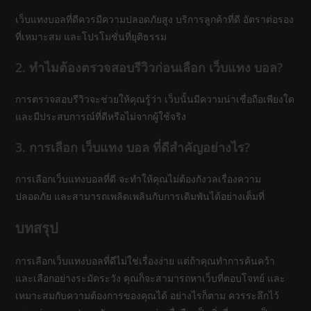
เว็บแทงบอลที่ดีควรมีความปลอดภัยสูง บริการลูกค้าที่ดี อัตราต่อรอง
ที่เหมาะสม และโปรโมชั่นที่ยุติธรรม
2. ทำไมต้องตรวจสอบรีวิวก่อนเลือก เว็บแทง บอล?
การตรวจสอบรีวิวจะช่วยให้คุณรู้ว่า เว็บนั้นมีความน่าเชื่อถือเพียงใด
และมีประสบการณ์ที่ดีหรือไม่จากผู้ใช้จริง
3. การเลือก เว็บแทง บอล ที่ดีสำคัญอย่างไร?
การเลือกเว็บแทงบอลที่ดี จะทำให้คุณไม่ต้องกังวลเรื่องความ
ปลอดภัย และสามารถเพลิดเพลินกับการเดิมพันได้อย่างเต็มที่
บทสรุป
การเลือกเว็บแทงบอลที่ดีไม่ใช่เรื่องง่าย แต่ถ้าคุณทำการค้นคว้า
และเลือกอย่างระมัดระวัง คุณก็จะสามารถหาเว็บที่ตอบโจทย์ และ
เหมาะสมกับความต้องการของคุณได้ อย่างไรก็ตาม ควรระลึกไว้