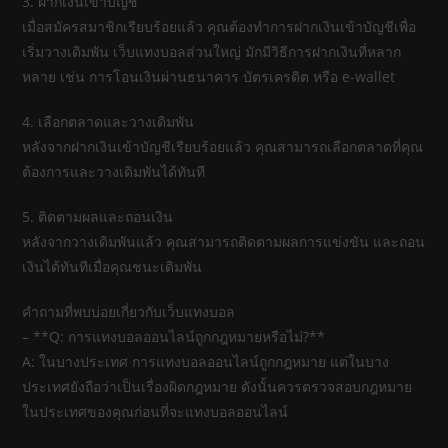
3. ฝากเงินเข้าบัญชี
เมื่อสมัครสมาชิกเรียบร้อยแล้ว คุณต้องทำการฝากเงินเข้าบัญชีเพื่อ
เริ่มวางเดิมพัน เว็บแทงบอลส่วนใหญ่ มักมีวิธีการฝากเงินที่หลาก
หลาย เช่น การโอนเงินผ่านธนาคาร บัตรเครดิต หรือ e-wallet
4. เลือกตลาดและวางเดิมพัน
หลังจากฝากเงินเข้าบัญชีเรียบร้อยแล้ว คุณสามารถเลือกตลาดที่คุณ
ต้องการและวางเดิมพันได้ทันที
5. ติดตามผลและถอนเงิน
หลังจากวางเดิมพันแล้ว คุณสามารถติดตามผลการแข่งขัน และถอน
เงินได้ทันทีเมื่อคุณชนะเดิมพัน
คำถามที่พบบ่อยเกี่ยวกับเว็บแทงบอล
– **Q: การแทงบอลออนไลน์ถูกกฎหมายหรือไม่?**
A: ในบางประเทศ การแทงบอลออนไลน์ถูกกฎหมาย แต่ในบาง
ประเทศยังถือว่าเป็นเรื่องผิดกฎหมาย ดังนั้นควรตรวจสอบกฎหมาย
ในประเทศของคุณก่อนที่จะแทงบอลออนไลน์