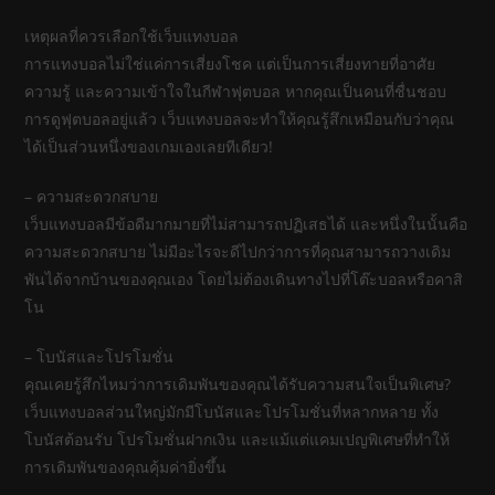
เหตุผลที่ควรเลือกใช้เว็บแทงบอล
การแทงบอลไม่ใช่แค่การเสี่ยงโชค แต่เป็นการเสี่ยงทายที่อาศัย
ความรู้ และความเข้าใจในกีฬาฟุตบอล หากคุณเป็นคนที่ชื่นชอบ
การดูฟุตบอลอยู่แล้ว เว็บแทงบอลจะทำให้คุณรู้สึกเหมือนกับว่าคุณ
ได้เป็นส่วนหนึ่งของเกมเองเลยทีเดียว!
– ความสะดวกสบาย
เว็บแทงบอลมีข้อดีมากมายที่ไม่สามารถปฏิเสธได้ และหนึ่งในนั้นคือ
ความสะดวกสบาย ไม่มีอะไรจะดีไปกว่าการที่คุณสามารถวางเดิม
พันได้จากบ้านของคุณเอง โดยไม่ต้องเดินทางไปที่โต๊ะบอลหรือคาสิ
โน
– โบนัสและโปรโมชั่น
คุณเคยรู้สึกไหมว่าการเดิมพันของคุณได้รับความสนใจเป็นพิเศษ?
เว็บแทงบอลส่วนใหญ่มักมีโบนัสและโปรโมชั่นที่หลากหลาย ทั้ง
โบนัสต้อนรับ โปรโมชั่นฝากเงิน และแม้แต่แคมเปญพิเศษที่ทำให้
การเดิมพันของคุณคุ้มค่ายิ่งขึ้น