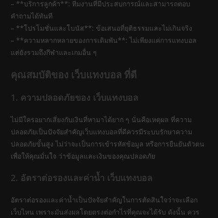
– **บริการลูกค้า**: ทีมงานที่มีประสบการณ์และสามารถตอบ
คำถามได้ทันที
– **โปรโมชั่นและโบนัส**: ข้อเสนอที่ยุติธรรมและไม่เกินจริง
– **ความหลากหลายของการเดิมพัน**: ไม่เพียงแค่การแทงบอล
แต่ยังรวมถึงกีฬาและเกมอื่น ๆ
คุณสมบัติของ เว็บแทงบอล ที่ดี
1. ความปลอดภัยของ เว็บแทงบอล
ไม่มีใครอยากเสี่ยงกับเงินที่หามาได้ยาก ๆ นั่นคือเหตุผล ที่ความ
ปลอดภัยเป็นปัจจัยสำคัญเว็บแทงบอลที่ดีควรมีระบบรักษาความ
ปลอดภัยขั้นสูง ไม่ว่าจะเป็นการเข้ารหัสข้อมูล หรือการยืนยันตัวตน
เพื่อให้คุณมั่นใจ ว่าข้อมูลและเงินของคุณปลอดภัย
2. อัตราต่อรองและค่าน้ำ เว็บแทงบอล
อัตราต่อรองและค่าน้ำเป็นปัจจัยสำคัญในการตัดสินใจว่าจะเลือก
เว็บไหน เพราะมันส่งผลโดยตรงต่อกำไรที่คุณจะได้รับ ดังนั้น ควร