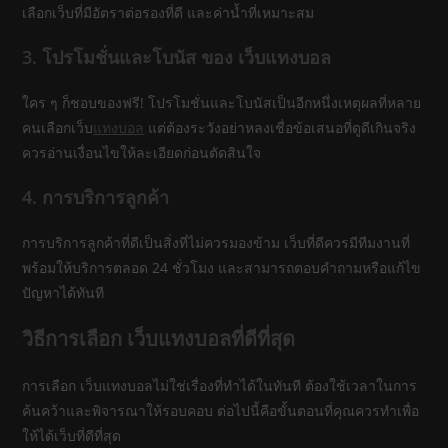
เลือกเว็บที่มีอัตราต่อรองที่ดี และค่าน้ำที่เหมาะสม
3. โปรโมชั่นและโบนัส ของ เว็บแทงบอล
ใคร ๆ ก็ชอบของฟรี! โปรโมชั่นและโบนัสเป็นอีกหนึ่งเหตุผลที่หลาย
คนเลือกเว็บ
แทงบอล
แต่ต้องระวังอย่าหลงเชื่อข้อเสนอที่ดูดีเกินจริง
ควรอ่านเงื่อนไขให้ละเอียดก่อนตัดสินใจ
4. การบริการลูกค้า
การบริการลูกค้าที่ดีเป็นสิ่งที่ไม่ควรมองข้าม เว็บที่ดีควรมีทีมงานที่
พร้อมให้บริการตลอด 24 ชั่วโมง และสามารถตอบคำถามหรือแก้ไข
ปัญหาได้ทันที
วิธีการเลือก เว็บแทงบอลที่ดีที่สุด
การเลือก เว็บแทงบอลไม่ใช่เรื่องที่ทำได้ในทันที ต้องใช้เวลาในการ
ค้นคว้าและพิจารณาให้รอบคอบ ต่อไปนี้คือขั้นตอนที่คุณควรทำเพื่อ
ให้ได้เว็บที่ดีที่สุด