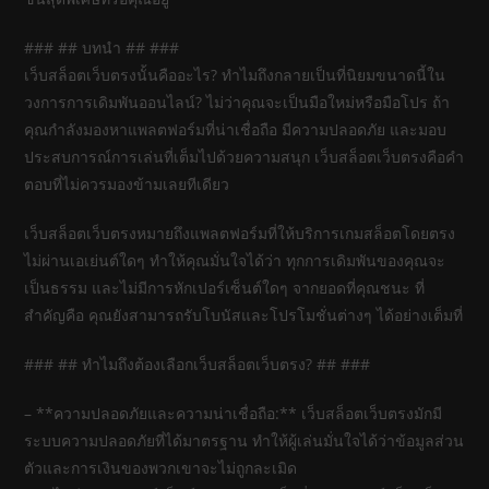
### ## บทนำ ## ###
เว็บสล็อตเว็บตรงนั้นคืออะไร? ทำไมถึงกลายเป็นที่นิยมขนาดนี้ใน
วงการการเดิมพันออนไลน์? ไม่ว่าคุณจะเป็นมือใหม่หรือมือโปร ถ้า
คุณกำลังมองหาแพลตฟอร์มที่น่าเชื่อถือ มีความปลอดภัย และมอบ
ประสบการณ์การเล่นที่เต็มไปด้วยความสนุก เว็บสล็อตเว็บตรงคือคำ
ตอบที่ไม่ควรมองข้ามเลยทีเดียว
เว็บสล็อตเว็บตรงหมายถึงแพลตฟอร์มที่ให้บริการเกมสล็อตโดยตรง
ไม่ผ่านเอเย่นต์ใดๆ ทำให้คุณมั่นใจได้ว่า ทุกการเดิมพันของคุณจะ
เป็นธรรม และไม่มีการหักเปอร์เซ็นต์ใดๆ จากยอดที่คุณชนะ ที่
สำคัญคือ คุณยังสามารถรับโบนัสและโปรโมชั่นต่างๆ ได้อย่างเต็มที่
### ## ทำไมถึงต้องเลือกเว็บสล็อตเว็บตรง? ## ###
– **ความปลอดภัยและความน่าเชื่อถือ:** เว็บสล็อตเว็บตรงมักมี
ระบบความปลอดภัยที่ได้มาตรฐาน ทำให้ผู้เล่นมั่นใจได้ว่าข้อมูลส่วน
ตัวและการเงินของพวกเขาจะไม่ถูกละเมิด