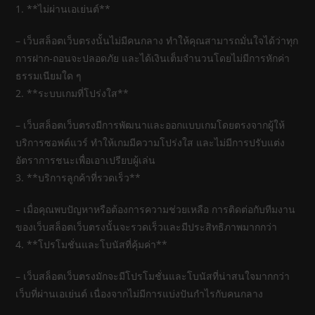
1. **ไม่ผ่านเอเย่นต์**
– เว็บสล็อตเว็บตรงนั้นไม่มีคนกลาง ทำให้คุณสามารถมั่นใจได้ว่าทุก
การฝาก-ถอนจะปลอดภัย และได้เงินเต็มจำนวนโดยไม่มีการหักค่า
ธรรมเนียมใด ๆ
2. **ระบบเกมที่โปร่งใส**
– เว็บสล็อตเว็บตรงมีการพัฒนาและออกแบบเกมโดยตรงจากผู้ให้
บริการซอฟต์แวร์ ทำให้เกมมีความโปร่งใส และไม่มีการปรับแต่ง
อัตราการชนะเพื่อเอาเปรียบผู้เล่น
3. **บริการลูกค้าที่รวดเร็ว**
– เมื่อคุณพบปัญหาหรือต้องการความช่วยเหลือ การติดต่อกับทีมงาน
ของเว็บสล็อตเว็บตรงนั้นจะรวดเร็วและมีประสิทธิภาพมากกว่า
4. **โปรโมชั่นและโบนัสที่คุ้มค่า**
– เว็บสล็อตเว็บตรงมักจะมีโปรโมชั่นและโบนัสที่น่าสนใจมากกว่า
เว็บที่ผ่านเอเย่นต์ เนื่องจากไม่มีการแบ่งปันกำไรกับคนกลาง