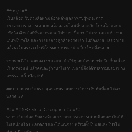
## สรุป ##
เว็บสล็อตเว็บตรงคือทางเลือกที่ดีที่สุดสำหรับผู้ที่ต้องการ
ประสบการณ์การเล่นเกมสล็อตออนไลน์ที่ปลอดภัย โปร่งใส และน่า
เชื่อถือ ด้วยข้อดีที่หลากหลาย ไม่ว่าจะเป็นการไม่ผ่านเอเย่นต์ ระบบ
เกมที่โปร่งใส และการบริการลูกค้าที่รวดเร็ว ไม่ต้องสงสัยเลยว่าเว็บ
สล็อตเว็บตรงจะเป็นที่โปรดปรานของนักเสี่ยงโชคทั้งหลาย
หากคุณยังไม่เคยลอง เราขอแนะนำให้คุณสมัครสมาชิกกับเว็บสล็อต
เว็บตรงวันนี้ แล้วคุณจะรู้ว่าทำไมเว็บเหล่านี้ถึงได้รับความนิยมอย่าง
แพร่หลายในปัจจุบัน!
## เว็บสล็อตเว็บตรง: สุดยอดประสบการณ์การเดิมพันที่คุณไม่ควร
พลาด ##
### ## SEO Meta Description ## ###
พบกับเว็บสล็อตเว็บตรงที่มอบประสบการณ์การเล่นสล็อตออนไลน์ที่
ไม่เหมือนใคร ปลอดภัย และได้เงินจริง พร้อมทั้งโบนัสและโปรโม
ชั่นสุดพิเศษที่รอคุณอยู่