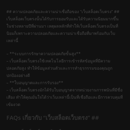
## ความปลอดภัยและความน่าเชื่อถือของ “เว็บสล็อตเว็บตรง” ##
เว็บสล็อตเว็บตรงนั้นได้รับการยอมรับและได้รับความนิยมมากขึ้น
ในช่วงหลายปีที่ผ่านมา เหตุผลหลักที่ทำให้เว็บสล็อตเว็บตรงเป็นที่
นิยมก็เพราะความปลอดภัยและความน่าเชื่อถือที่มาพร้อมกับเว็บ
เหล่านี้
– **ระบบการรักษาความปลอดภัยขั้นสูง**
– เว็บสล็อตเว็บตรงใช้เทคโนโลยีการเข้ารหัสข้อมูลที่มีความ
ปลอดภัยสูง ทำให้ข้อมูลส่วนตัวและการทำธุรกรรมของคุณถูก
ปกป้องอย่างดี
– **ใบอนุญาตและการรับรอง**
– เว็บสล็อตเว็บตรงมักได้รับใบอนุญาตจากหน่วยงานการพนันที่มีชื่อ
เสียง ทำให้คุณมั่นใจได้ว่าเว็บเหล่านี้เป็นที่เชื่อถือและมีการควบคุมที่
เข้มงวด
FAQs เกี่ยวกับ “เว็บสล็อตเว็บตรง” ##