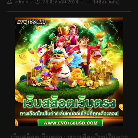
Post
Post
Post
admin
28 สิงหาคม 2024
ไม่มีหมวดหมู่
author:
published:
category:
เว็บสล็อตเว็บตรง : ทางเลือกใหม่ในการ