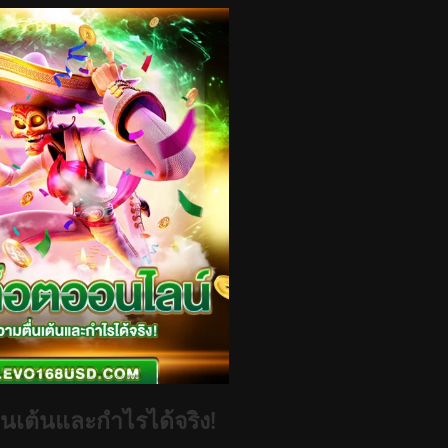
่นเต้นและกำไรได้จริง!