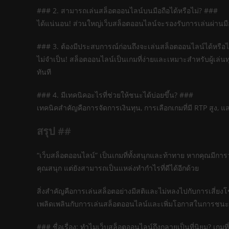
### 2. สามารถเล่นสล็อตออนไลน์บนมือถือได้หรือไม่? ###
ได้แน่นอน! ส่วนใหญ่เว็บสล็อตออนไลน์จะรองรับการเล่นผ่านมือถื
### 3. ต้องมีประสบการณ์ก่อนถึงจะเล่นสล็อตออนไลน์ได้หรือไ
ไม่จำเป็น! สล็อตออนไลน์เป็นเกมที่ง่ายและเหมาะสำหรับผู้เล่นท
ทันที
### 4. มีเทคนิคอะไรที่ช่วยให้ชนะได้บ่อยขึ้น? ###
เทคนิคสำคัญคือการจัดการเงินทุน, การเลือกเกมที่มี RTP สูง, แ
สรุป ##
“เว็บสล็อตออนไลน์” เป็นเกมที่ทั้งสนุกและท้าทาย หากคุณมีก
คุณสนุก แต่ยังสามารถเป็นแหล่งทำกำไรที่ดีได้อีกด้วย
สิ่งสำคัญคือการเล่นสล็อตอย่างมีสติและไม่หลงไปกับการเสี่ยงโชค
เพลิดเพลินกับการเล่นสล็อตออนไลน์และเพิ่มโอกาสในการชนะ
### ชื่อเรื่อง: ทำไมเว็บสล็อตออนไลน์ถึงกลายเป็นที่นิยม? เกม