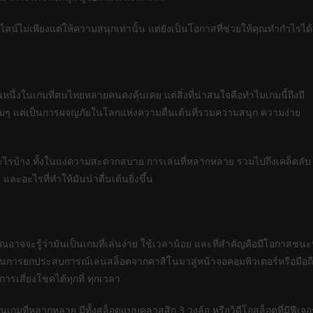
ลน์ไม่เพียงแต่ให้ความสนุกเท่านั้น แต่ยังเป็นโอกาสที่ช่วยให้คุณทำกำไรได้
หนึ่งในเกมที่คนไทยหลายคนคงคุ้นเคย แต่สิ่งที่น่าสนใจคือทำไมเกมนี้ถึงมี
ดิมๆ แต่เป็นการผจญภัยในโลกแห่งความตื่นเต้นที่รวมความสนุก ความง่าย
อะไรบ้าง ทั้งในแง่ความสะดวกสบาย การเล่นที่หลากหลาย รวมไปถึงเคล็ดลับ
และอะไรที่ทำให้มันน่าตื่นเต้นยิ่งขึ้น
อาจจะรู้ว่ามันเป็นเกมที่เล่นง่าย ใช้เวลาน้อย และที่สำคัญคือมีโอกาสชนะท
ันเป็นการยกประสบการณ์เล่นสล็อตจากคาสิโนมาสู่หน้าจอคอมพิวเตอร์หรือมือถ
เสี่ยงโชคได้ทุกที่ ทุกเวลา
เกมที่หลากหลาย มีทั้งสล็อตแบบคลาสสิก 3 วงล้อ หรือวิดีโอสล็อตที่มีฟีเจอร