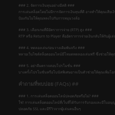
### 2. จัดการเงินทุนอย่างมีสติ ###
การเล่นสล็อตโดยไม่มีการจัดการเงินทุนที่ดี อาจทำให้คุณเส
ป้องกันไม่ให้คุณหลงไปกับการหมุนวงล้อ
### 3. เลือกเกมที่มีอัตราการจ่าย (RTP) สูง ###
RTP หรือ Return to Player คืออัตราการจ่ายเงินกลับให้กับผู้เล่
### 4. ทดลองเล่นก่อนวางเดิมพันจริง ###
หลายเว็บไซต์สล็อตออนไลน์มีโหมดทดลองเล่นฟรี ซึ่งช่วยให้คุ
### 5. อย่าลืมตรวจสอบโปรโมชั่น ###
บางครั้งโปรโมชั่นหรือโบนัสพิเศษอาจเป็นตัวช่วยให้คุณเพิ่ม
คำถามที่พบบ่อย (FAQs) ##
### 1. การเล่นสล็อตออนไลน์ปลอดภัยหรือไม่? ###
ใช่! การเล่นสล็อตออนไลน์ที่เว็บที่ได้รับการรับรองและมีใบอ
ปลอดภัย SSL และมีรีวิวจากผู้เล่นคนอื่นๆ