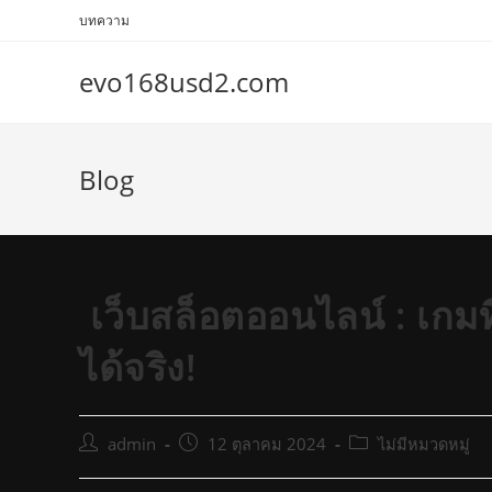
Skip
บทความ
to
content
evo168usd2.com
Blog
เว็บสล็อตออนไลน์ : เกมท
ได้จริง!
Post
Post
Post
admin
12 ตุลาคม 2024
ไม่มีหมวดหมู่
author:
published:
category: