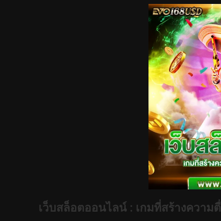
เว็บสล็อตออนไลน์ : เกมที่สร้างความตื