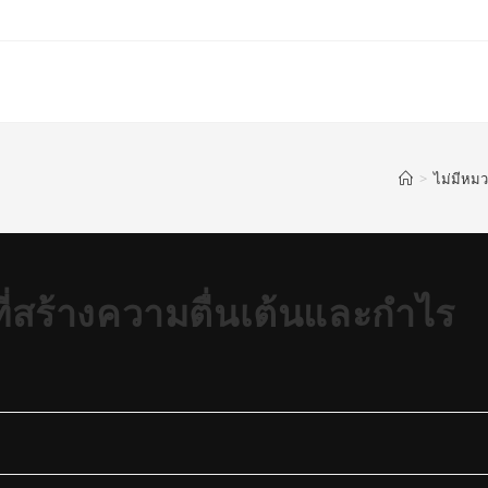
>
ไม่มีหมว
ี่สร้างความตื่นเต้นและกำไร