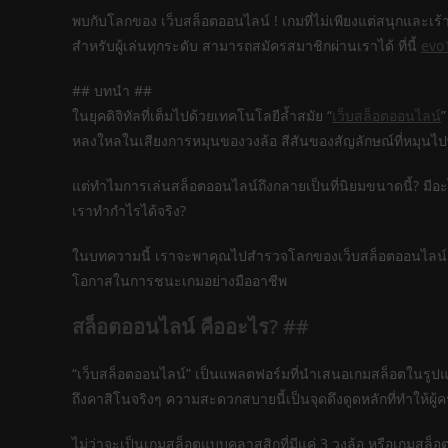
พบกับโลกของ เว็บสล็อตออนไลน์ ! เกมที่ไม่เพียงแต่สนุกและเร
สำหรับผู้เล่นทุกระดับ
สามารถสมัครสมาชิกผ่านเราได้ ที่นี้
evo
## บทนำ ##
ในยุคดิจิทัลที่เต็มไปด้วยเทคโนโลยีล้ำสมัย “
เว็บสล็อตออนไลน์
”
หลงใหลในเสียงการหมุนของวงล้อ สีสันของสัญลักษณ์ที่หมุนไ
แต่ทำไมการเล่นสล็อตออนไลน์ถึงกลายเป็นที่นิยมขนาดนี้? มีอะ
เราทำกำไรได้จริง?
ในบทความนี้ เราจะพาคุณไปสำรวจโลกของเว็บสล็อตออนไลน์ ว่าม
โอกาสในการชนะเกมอย่างมืออาชีพ
สล็อตออนไลน์ คืออะไร? ##
“เว็บสล็อตออนไลน์” เป็นแพลตฟอร์มที่นำเสนอเกมสล็อตในรูปแบบอ
ถึงคาสิโนจริงๆ ความสะดวกสบายนี้เป็นจุดดึงดูดหลักที่ทำให้
ไม่ว่าจะเป็นเกมสล็อตแบบคลาสสิกที่มีแค่ 3 วงล้อ หรือเกมสล็อต