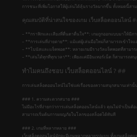
การชนะที่เพิ่มโอกาสให้ผู้เล่นได้ลุ้นรางวัลมากขึ้น ทั้งหมดนี
คุณสมบัติที่น่าสนใจของเกม เว็บสล็อตออนไลน์ 
– **กราฟิกและเสียงที่ตื่นตาตื่นใจ**: เกมถูกออกแบบมาให้มีภ
– **การเล่นที่ง่ายดาย**: แม้แต่ผู้เล่นมือใหม่ก็สามารถเข้าใจแล
– **โบนัสและแจ็คพอต**: หลายเกมมีรางวัลแจ็คพอตที่สามารถ
– **เล่นได้ทุกที่ทุกเวลา**: เพียงแค่มีอินเทอร์เน็ต ก็สามารถส
ทำไมคนถึงชอบ เว็บสล็อตออนไลน์ ? ##
การเล่นสล็อตออนไลน์ไม่ใช่แค่เรื่องของความสนุกสนานเท่านั้น 
### 1. ความสะดวกสบาย ###
ไม่มีอะไรที่ง่ายกว่าการเล่นสล็อตออนไลน์แล้ว คุณไม่จำเป็นต้อ
สามารถเริ่มต้นการผจญภัยในโลกของสล็อตได้ทันที
### 2. เกมที่หลากหลาย ###
เว็บสล็อตออนไลน์มักจะมีเกมหลากหลายรูปแบบ ทั้งเกมสล็อตแบบค