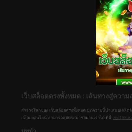
เว็บสล็อตตรงทั้งหมด : เส้นทางสู่คว
สำรวจโลกของ เว็บสล็อตตรงทั้งหมด บทความนี้นำเสนอเคล็ดลับ 
สล็อตออนไลน์
สามารถสมัครสมาชิกผ่านเราได้ ที่นี้
evo168us
บทนำ