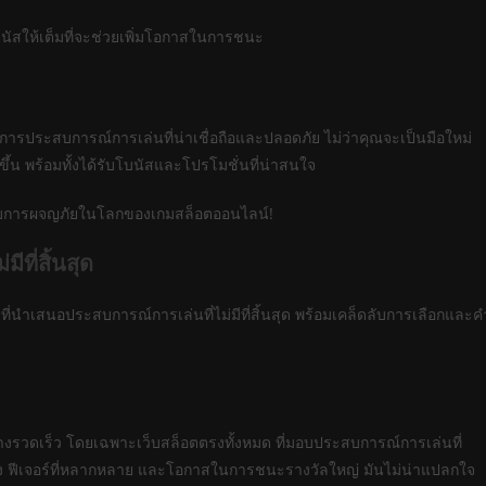
ัสให้เต็มที่จะช่วยเพิ่มโอกาสในการชนะ
้องการประสบการณ์การเล่นที่น่าเชื่อถือและปลอดภัย ไม่ว่าคุณจะเป็นมือใหม่
้น พร้อมทั้งได้รับโบนัสและโปรโมชั่นที่น่าสนใจ
ปกับการผจญภัยในโลกของเกมสล็อตออนไลน์!
ีที่สิ้นสุด
่นำเสนอประสบการณ์การเล่นที่ไม่มีที่สิ้นสุด พร้อมเคล็ดลับการเลือกและค
ย่างรวดเร็ว โดยเฉพาะเว็บสล็อตตรงทั้งหมด ที่มอบประสบการณ์การเล่นที่
ทึ่ง ฟีเจอร์ที่หลากหลาย และโอกาสในการชนะรางวัลใหญ่ มันไม่น่าแปลกใจ