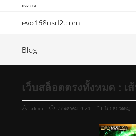
Skip
บทความ
to
content
evo168usd2.com
Blog
เว็บสล็อตตรงทั้งหมด : 
Post
Post
Post
admin
27 ตุลาคม 2024
ไม่มีหมวดหมู่
author:
published:
category: