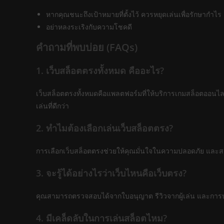
หากคุณชนะถึงเป้าหมายที่ตั้งไว้ ควรหยุดเล่นเพื่อรักษากำไร
อย่าหลงระเริงกับความโชคดี
คำถามที่พบบ่อย (FAQs)
1. เว็บสล็อตตรงทั้งหมด คืออะไร?
เว็บสล็อตตรงทั้งหมดคือแพลตฟอร์มที่ให้บริการเกมสล็อตออนไล
เล่นที่ดีกว่า
2. ทำไมต้องเลือกเล่นเว็บสล็อตตรง?
การเลือกเว็บสล็อตตรงช่วยให้คุณมั่นใจในความปลอดภัย และสาม
3. จะรู้ได้อย่างไรว่าเว็บไหนคือเว็บตรง?
คุณสามารถตรวจสอบได้จากใบอนุญาต รีวิวจากผู้เล่น และการบ
4. มีเคล็ดลับในการเล่นสล็อตไหม?