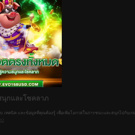
ามสนุกและโชคลาภ
เทคนิค และข้อมูลที่คุณต้องรู้ เพื่อเพิ่มโอกาสในการชนะและสนุกไปกับเก
d2