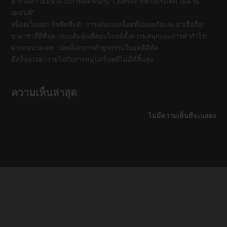
สำรวจความมั่นใจในการเดิมพันกับ “เว็บตรงจากต่างประเทศ ไม่ผ่าน
เอเย่นต์”
สล็อตเว็บนอก ลิขสิทธิ์แท้ : การเล่นเกมสล็อตที่ปลอดภัยและน่าเชื่อถือ!
บาคาร่าที่ดีที่สุด : เกมเดิมพันที่ตอบโจทย์ทั้งความสนุกและการทำกำไร!
ฝากถอนวอเลท : ปลดล็อกการทำธุรกรรมในยุคดิจิทัล
มีสล็อต168 : รวยไปกับการหมุนสล็อตที่ไม่มีที่สิ้นสุด
ความเห็นล่าสุด
ไม่มีความเห็นที่จะแสดง