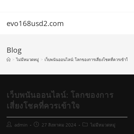
Skip
to
content
evo168usd2.com
Blog
>
ไม่มีหมวดหมู่
>
เว็บพนันออนไลน์: โลกของการเสี่ยงโชคที่ควรเข้าใจ
เว็บพนันออนไลน์: โลกของการ
เสี่ยงโชคที่ควรเข้าใจ
Post
Post
Post
admin
27 สิงหาคม 2024
ไม่มีหมวดหมู่
author:
published:
category: