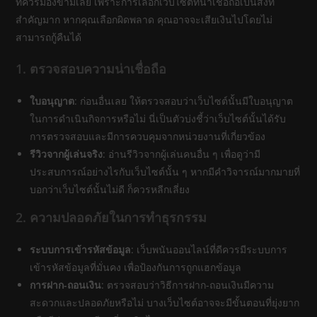
ที่ควรมองข้ามเลย เพราะการเลือกเว็บไซต์ที่น่าเชื่อถือเป็นสิ่งที่
สำคัญมาก หากคุณเลือกผิดพลาด คุณอาจจะเสียเงินไปโดยไม่
สามารถกู้คืนได้
1. ตรวจสอบความน่าเชื่อถือ
ใบอนุญาต
: ก่อนอื่นเลย ให้ตรวจสอบว่าเว็บไซต์นั้นมีใบอนุญาต
ในการดำเนินกิจการหรือไม่ นี่เป็นตัวบ่งชี้ว่าเว็บไซต์นั้นได้รับ
การตรวจสอบและมีการควบคุมจากหน่วยงานที่เกี่ยวข้อง
รีวิวจากผู้เล่นจริง
: อ่านรีวิวจากผู้เล่นคนอื่น ๆ เพื่อดูว่ามี
ประสบการณ์อย่างไรกับเว็บไซต์นั้น ๆ หากมีคำวิจารณ์มากมายที่
บอกว่าเว็บไซต์นั้นไม่ดี ก็ควรหลีกเลี่ยง
2. ความปลอดภัยในการทำธุรกรรม
ระบบการเข้ารหัสข้อมูล
: เว็บพนันออนไลน์ที่ดีควรมีระบบการ
เข้ารหัสข้อมูลที่มั่นคง เพื่อป้องกันการถูกแฮกข้อมูล
การฝาก-ถอนเงิน
: ตรวจสอบว่าวิธีการฝาก-ถอนเงินมีความ
สะดวกและปลอดภัยหรือไม่ บางเว็บไซต์อาจจะมีขั้นตอนที่ยุ่งยาก