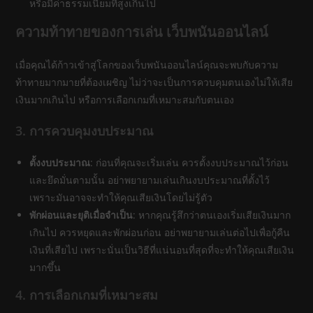
หรือมีค่าธรรมเนียมที่สูงเกินไป
ความท้าทายของการเล่น เว็บพนันออนไลน์
เมื่อคุณได้ก้าวเข้าสู่โลกของเว็บพนันออนไลน์คุณจะพบกับความ
ท้าทายมากมายที่ต้องเผชิญ ไม่ว่าจะเป็นการควบคุมตนเองไม่ให้เสีย
เงินมากเกินไป หรือการเลือกเกมที่เหมาะสมกับตนเอง
3. การควบคุมงบประมาณ
ตั้งงบประมาณ
: ก่อนที่คุณจะเริ่มเล่น ควรตั้งงบประมาณไว้ก่อน
และยึดมั่นตามนั้น อย่าพยายามเล่นเกินงบประมาณที่ตั้งไว้
เพราะมันอาจจะทำให้คุณเสียเงินโดยไม่รู้ตัว
พักผ่อนและยุติเมื่อจำเป็น
: หากคุณรู้สึกว่าตนเองเริ่มเสียเงินมาก
เกินไป ควรหยุดและพักผ่อนก่อน อย่าพยายามเล่นต่อไปเพื่อกู้คืน
เงินที่เสียไป เพราะนั่นเป็นวิธีที่แน่นอนที่สุดที่จะทำให้คุณเสียเงิน
มากขึ้น
4. การเลือกเกมที่เหมาะสม