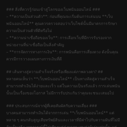
### สิ่งที่ควรรู้ก่อนเข้าสู่โลกของเว็บพนันออนไลน์ ###
– **ความเป็นส่วนตัว**: ก่อนที่คุณจะเริ่มต้นการเล่นบน **เว็บ
พนันออนไลน์** คุณควรตรวจสอบว่าเว็บไซต์นั้นมีมาตรการรักษา
ความเป็นส่วนตัวที่ดีหรือไม่
– **ความน่าเชื่อถือของเว็บ**: การเลือกเว็บที่มีการรับรองจาก
หน่วยงานที่น่าเชื่อถือเป็นสิ่งสำคัญ
– **การจัดการทางการเงิน**: การพนันคือการเสี่ยงดวง ดังนั้นคุณ
ควรมีการวางแผนทางการเงินที่ดี
## เส้นทางสู่ความสำเร็จจริงหรือเพียงแค่ภาพลวงตา? ##
หลายคนเห็นว่า **เว็บพนันออนไลน์** เป็นทางลัดสู่ความสำเร็จ
สามารถทำเงินได้ง่ายและเร็ว แต่ในความเป็นจริงแล้ว การเล่นพนัน
นั้นเป็นเรื่องของโอกาส ไม่มีการรับประกันว่าคุณจะชนะเสมอไป
### ประสบการณ์จากผู้ที่เคยสัมผัสกับความเสี่ยง ###
บางคนสามารถทำเงินได้จากการเล่น **เว็บพนันออนไลน์** แต่
หลาย ๆ คนกลับสูญเสียทรัพย์สินและเวลาที่มีค่าไปกับความฝันที่ไม่มี
วันเป็นจริง เหตุการณ์นี้ไม่เพียงแต่ส่งผลกระทบต่อผู้เล่นเท่านั้น แต่