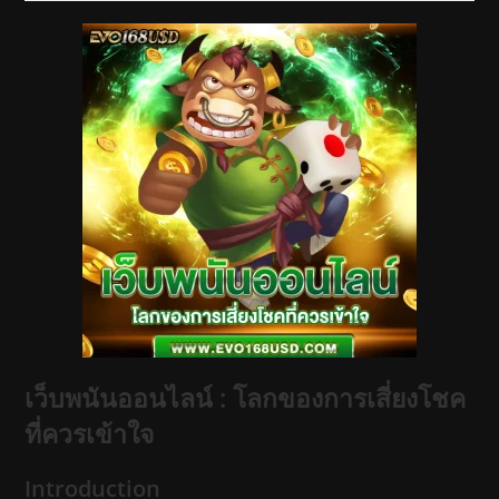
เว็บพนันออนไลน์ : โลกของการเสี่ยงโชค
ที่ควรเข้าใจ
Introduction