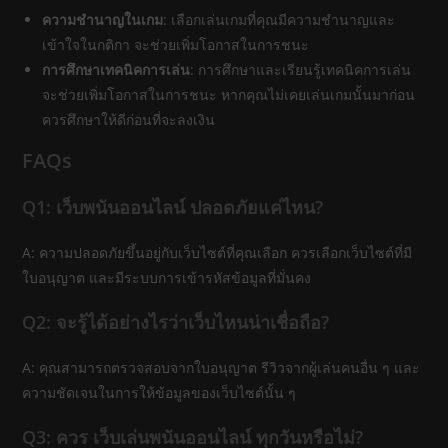
ความชำนาญในเกม
: เลือกเล่นเกมที่คุณมีความชำนาญและ
เข้าใจในกติกา จะช่วยเพิ่มโอกาสในการชนะ
การศึกษาเทคนิคการเล่น
: การศึกษาและเรียนรู้เทคนิคการเล่น
จะช่วยเพิ่มโอกาสในการชนะ หากคุณไม่เคยเล่นเกมนั้นมาก่อน
ควรศึกษาให้ดีก่อนที่จะลงเงิน
FAQs
Q1: เว็บพนันออนไลน์ ปลอดภัยแค่ไหน?
A: ความปลอดภัยขึ้นอยู่กับเว็บไซต์ที่คุณเลือก ควรเลือกเว็บไซต์ที่มี
ใบอนุญาต และมีระบบการเข้ารหัสข้อมูลที่มั่นคง
Q2: จะรู้ได้อย่างไรว่าเว็บไหนน่าเชื่อถือ?
A: คุณสามารถตรวจสอบจากใบอนุญาต รีวิวจากผู้เล่นคนอื่น ๆ และ
ความชัดเจนในการให้ข้อมูลของเว็บไซต์นั้น ๆ
Q3: ควร เว็บเล่นพนันออนไลน์ ทุกวันหรือไม่?