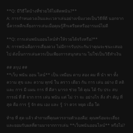
**Q: มีวิธีใดบ้างที่ช่วยให้ไม่ติดพนัน?**
A: การกำหนดวงเงินและเวลาเล่นอย่างเข้มงวดเป็นวิธีที่ดี นอกจาก
นี้ควรหลีกเลี่ยงการเล่นเมื่อคุณรู้สึกเครียดหรืออารมณ์ไม่ดี
**Q: การเล่นพนันออนไลน์ทำให้รวยได้จริงหรือ?**
A: การพนันคือการเสี่ยงดวง ไม่มีการรับประกันว่าคุณจะชนะเสมอ
ไป ดังนั้นการเล่นควรเป็นเพียงการสนุกสนาน ไม่ใช่เป็นวิธีทำเงิน
## สรุป ##
**เว็บ พนัน ออน ไลน์** เป็น เหมือน ดาบ สอง คม ที่ นำ พา ทั้ง
ความ สุข และ ความ ทุกข์ ใน คราว เดียว กัน การ เล่น อย่าง มี สติ
และ การ มี แผน การ ที่ ดีสา มารถ ช่วย ให้ คุณ ได้ รับ ประ สบ
การณ์ ที่ ดี จาก การ เล่น พนัน แต่ ไม่ ว่า จะ อย่างไร สิ่ง สำ คัญ ที่
สุด คือ การ รู้ จัก ตน เอง และ รู้ ว่า ควร หยุด เมื่อ ใด
ท้าย ที่ สุด แล้ว คำถามที่คุณควรถามตัวเองคือ: คุณพร้อมจะเสี่ยง
และยอมรับผลที่ตามมาจากการเล่น **เว็บพนันออนไลน์** หรือไม่?