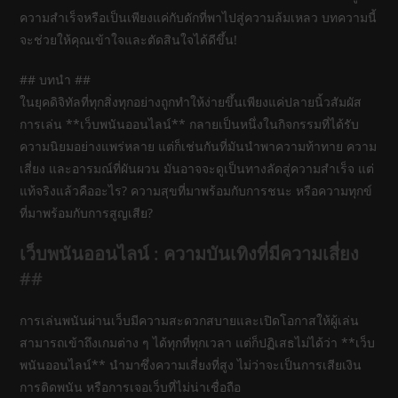
ความสำเร็จหรือเป็นเพียงแค่กับดักที่พาไปสู่ความล้มเหลว บทความนี้
จะช่วยให้คุณเข้าใจและตัดสินใจได้ดีขึ้น!
## บทนำ ##
ในยุคดิจิทัลที่ทุกสิ่งทุกอย่างถูกทำให้ง่ายขึ้นเพียงแค่ปลายนิ้วสัมผัส
การเล่น **เว็บพนันออนไลน์** กลายเป็นหนึ่งในกิจกรรมที่ได้รับ
ความนิยมอย่างแพร่หลาย แต่ก็เช่นกันที่มันนำพาความท้าทาย ความ
เสี่ยง และอารมณ์ที่ผันผวน มันอาจจะดูเป็นทางลัดสู่ความสำเร็จ แต่
แท้จริงแล้วคืออะไร? ความสุขที่มาพร้อมกับการชนะ หรือความทุกข์
ที่มาพร้อมกับการสูญเสีย?
เว็บพนันออนไลน์ : ความบันเทิงที่มีความเสี่ยง
##
การเล่นพนันผ่านเว็บมีความสะดวกสบายและเปิดโอกาสให้ผู้เล่น
สามารถเข้าถึงเกมต่าง ๆ ได้ทุกที่ทุกเวลา แต่ก็ปฏิเสธไม่ได้ว่า **เว็บ
พนันออนไลน์** นำมาซึ่งความเสี่ยงที่สูง ไม่ว่าจะเป็นการเสียเงิน
การติดพนัน หรือการเจอเว็บที่ไม่น่าเชื่อถือ