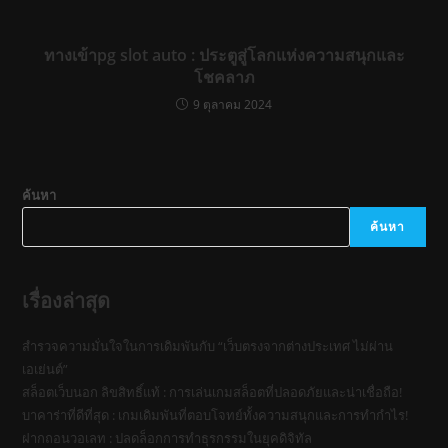
ทางเข้าpg slot auto : ประตูสู่โลกแห่งความสนุกและ
โชคลาภ
9 ตุลาคม 2024
ค้นหา
ค้นหา
เรื่องล่าสุด
สำรวจความมั่นใจในการเดิมพันกับ “เว็บตรงจากต่างประเทศ ไม่ผ่าน
เอเย่นต์”
สล็อตเว็บนอก ลิขสิทธิ์แท้ : การเล่นเกมสล็อตที่ปลอดภัยและน่าเชื่อถือ!
บาคาร่าที่ดีที่สุด : เกมเดิมพันที่ตอบโจทย์ทั้งความสนุกและการทำกำไร!
ฝากถอนวอเลท : ปลดล็อกการทำธุรกรรมในยุคดิจิทัล