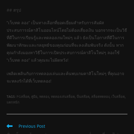
## สรุป
“เว็บทด ลอง” เป็นทางเลือกที่ยอดเยี่ยมสำหรับการสัมผัส
ประสบการณ์คาสิโนออนไลน์โดยไม่ต้องเสี่ยงเงิน นอกจากจะเป็นวิธี
ที่ดีในการเรียนรู้และทดลองเกมใหม่ๆ แล้ว ยังเป็นโอกาสที่ดีในการ
พัฒนาทักษะและกลยุทธ์ของคุณก่อนที่จะลงเดิมพันจริง ดังนั้น หาก
คุณกำลังมองหาวิธีในการเปิดประสบการณ์คาสิโนใหม่ๆ ลองใช้
“เว็บทด ลอง” แล้วคุณจะไม่ผิดหวัง!
เพลิดเพลินกับการทดลองเล่นและค้นพบเกมคาสิโนใหม่ๆ ที่คุณอาจ
จะหลงรักได้ที่เว็บทดลอง!
TAGS:
PGสล็อต
,
คู่มือ
,
ทดลอง
,
ทดลองเล่นสล็อต
,
ปั่นสล๊อต
,
สล็อตทดลอง
,
เว็บสล็อต
,
แตกหนัก
Read
Previous Post
more