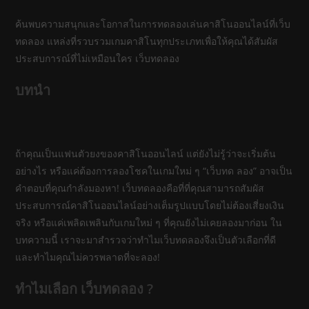
ค้นพบความสนุกและโอกาสในการทดลองเล่นคาสิโนออนไลน์ที่เว็บ
ทดลอง แหล่งที่รวบรวมเกมคาสิโนทุกประเภทเพื่อให้คุณได้สัมผัส
ประสบการณ์ที่ไม่เหมือนใคร เว็บทดลอง
บทนำ
ถ้าคุณเป็นแฟนตัวยงของคาสิโนออนไลน์ แต่ยังไม่รู้ว่าจะเริ่มต้น
อย่างไร หรือแค่ต้องการลองโชคในเกมใหม่ ๆ “เว็บทด ลอง” อาจเป็น
คำตอบที่คุณกำลังมองหา! เว็บทดลองคือที่ที่คุณสามารถสัมผัส
ประสบการณ์คาสิโนออนไลน์อย่างเต็มรูปแบบโดยไม่ต้องเสี่ยงเงิน
จริง หรือแค่เพลิดเพลินกับเกมใหม่ ๆ ที่คุณยังไม่เคยลองมาก่อน ใน
บทความนี้ เราจะมาสำรวจว่าทำไมเว็บทดลองจึงเป็นตัวเลือกที่ดี
และทำไมคุณไม่ควรพลาดที่จะลอง!
ทำไมเลือก เว็บทดลอง ?