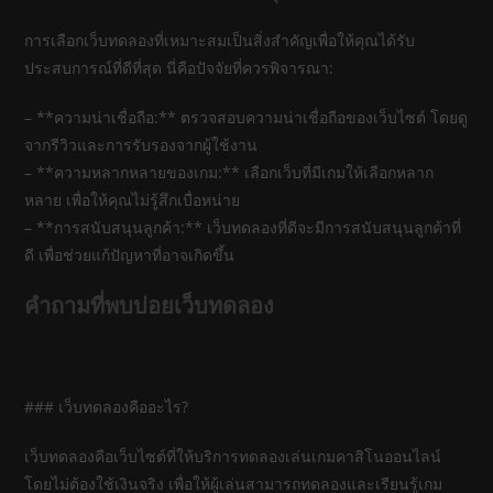
การเลือกเว็บทดลองที่เหมาะสมเป็นสิ่งสำคัญเพื่อให้คุณได้รับ
ประสบการณ์ที่ดีที่สุด นี่คือปัจจัยที่ควรพิจารณา:
– **ความน่าเชื่อถือ:** ตรวจสอบความน่าเชื่อถือของเว็บไซต์ โดยดู
จากรีวิวและการรับรองจากผู้ใช้งาน
– **ความหลากหลายของเกม:** เลือกเว็บที่มีเกมให้เลือกหลาก
หลาย เพื่อให้คุณไม่รู้สึกเบื่อหน่าย
– **การสนับสนุนลูกค้า:** เว็บทดลองที่ดีจะมีการสนับสนุนลูกค้าที่
ดี เพื่อช่วยแก้ปัญหาที่อาจเกิดขึ้น
คำถามที่พบบ่อยเว็บทดลอง
### เว็บทดลองคืออะไร?
เว็บทดลองคือเว็บไซต์ที่ให้บริการทดลองเล่นเกมคาสิโนออนไลน์
โดยไม่ต้องใช้เงินจริง เพื่อให้ผู้เล่นสามารถทดลองและเรียนรู้เกม