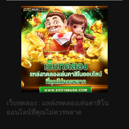
เว็บทดลอง : แหล่งทดลองเล่นคาสิโน
ออนไลน์ที่คุณไม่ควรพลาด