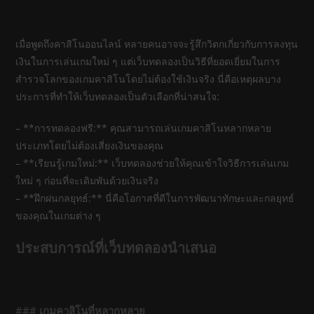
เมื่อพูดถึงคาสิโนออนไลน์ หลายคนอาจจะรู้สึกวิตกเกี่ยวกับการลงทุน
เงินในการเล่นเกมใหม่ ๆ แต่เว็บทดลองเป็นวิธีที่ยอดเยี่ยมในการ
สำรวจโลกของเกมคาสิโนโดยไม่ต้องใช้เงินจริง นี่คือเหตุผลบาง
ประการที่ทำให้เว็บทดลองเป็นตัวเลือกที่น่าสนใจ:
– **การทดลองฟรี:** คุณสามารถเล่นเกมคาสิโนหลากหลาย
ประเภทโดยไม่ต้องเสี่ยงเงินของคุณ
– **เรียนรู้เกมใหม่:** เว็บทดลองช่วยให้คุณเข้าใจวิธีการเล่นเกม
ใหม่ ๆ ก่อนที่จะเดิมพันด้วยเงินจริง
– **ฝึกฝนกลยุทธ์:** นี่คือโอกาสที่ดีในการพัฒนาทักษะและกลยุทธ์
ของคุณในเกมต่าง ๆ
ประสบการณ์ที่เว็บทดลองนำเสนอ
### เกมคาสิโนที่หลากหลาย