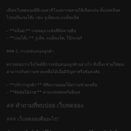
เลือกเว็บทดลองที่มีเกมคาสิโนหลากหลายให้เลือกเล่น ตั้งแต่สล็อต
ไปจนถึงเกมโต๊ะ เช่น รูเล็ตและแบล็คแจ็ค
– **สล็อต:** เกมหมุนวงล้อที่มีหลายธีม
– **เกมโต๊ะ:** รูเล็ต, แบล็คแจ็ค, โป๊กเกอร์
### 3. การสนับสนุนลูกค้า
ตรวจสอบว่าเว็บไซต์มีการสนับสนุนลูกค้าอย่างไร สิ่งนี้จะช่วยให้คุณ
สามารถรับความช่วยเหลือได้เมื่อมีปัญหาหรือข้อสงสัย
– **บริการลูกค้า:** มีทีมงานคอยให้ความช่วยเหลือ
– **ติดต่อได้ง่าย:** ผ่านแชทสดหรืออีเมล
## คำถามที่พบบ่อย เว็บทดลอง
### เว็บทดลองคืออะไร?