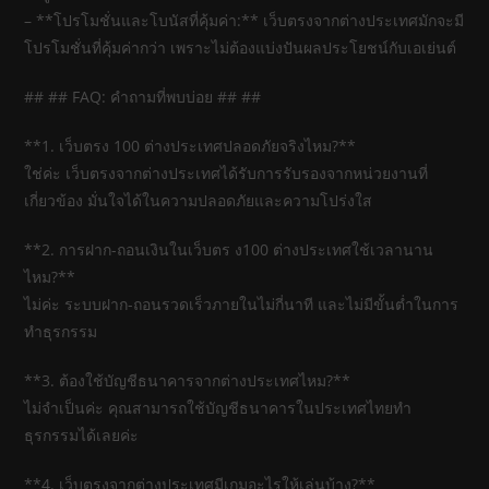
– **โปรโมชั่นและโบนัสที่คุ้มค่า:** เว็บตรงจากต่างประเทศมักจะมี
โปรโมชั่นที่คุ้มค่ากว่า เพราะไม่ต้องแบ่งปันผลประโยชน์กับเอเย่นต์
## ## FAQ: คำถามที่พบบ่อย ## ##
**1. เว็บตรง 100 ต่างประเทศปลอดภัยจริงไหม?**
ใช่ค่ะ เว็บตรงจากต่างประเทศได้รับการรับรองจากหน่วยงานที่
เกี่ยวข้อง มั่นใจได้ในความปลอดภัยและความโปร่งใส
**2. การฝาก-ถอนเงินในเว็บตร ง100 ต่างประเทศใช้เวลานาน
ไหม?**
ไม่ค่ะ ระบบฝาก-ถอนรวดเร็วภายในไม่กี่นาที และไม่มีขั้นต่ำในการ
ทำธุรกรรม
**3. ต้องใช้บัญชีธนาคารจากต่างประเทศไหม?**
ไม่จำเป็นค่ะ คุณสามารถใช้บัญชีธนาคารในประเทศไทยทำ
ธุรกรรมได้เลยค่ะ
**4. เว็บตรงจากต่างประเทศมีเกมอะไรให้เล่นบ้าง?**