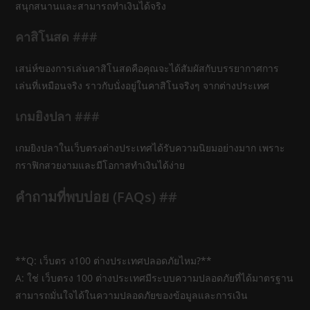
สนุกสนานและสามารถทำเงินได้จริง
คาสิโนสด ###
เสน่ห์ของการเล่นคาสิโนสดคือคุณจะได้สัมผัสกับบรรยากาศการ
เล่นที่เหมือนจริง ราวกับนั่งอยู่ในคาสิโนจริงๆ จากต่างประเทศ
เกมยิงปลา ###
เกมยิงปลาในเว็บตรงต่างประเทศได้รับความนิยมอย่างมาก เพราะ
กราฟิกสวยงามและมีโอกาสทำเงินได้ง่าย
คำถามที่พบบ่อย (FAQs) ##
**Q: เว็บตร ง100 ต่างประเทศปลอดภัยไหม?**
A: ใช่ เว็บตรง 100 ต่างประเทศมีระบบความปลอดภัยที่ได้มาตรฐาน
สามารถมั่นใจได้ในความปลอดภัยของข้อมูลและการเงิน