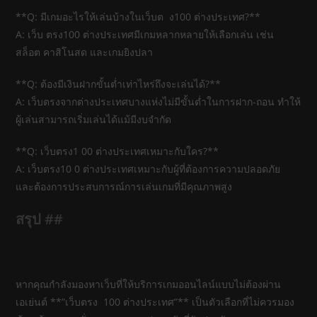
**Q: มีเกมอะไรให้เล่นบ้างในเว็บต ง100 ต่างประเทศ?**
A: เว็บ ตรง100 ต่างประเทศมีเกมหลากหลายให้เลือกเล่น เช่น
สล็อต คาสิโนสด และเกมยิงปลา
**Q: ต้องมีเงินฝากขั้นต่ำเท่าไหร่ถึงจะเล่นได้?**
A: เว็บตรงจากต่างประเทศบางแห่งไม่มีขั้นต่ำในการฝาก-ถอน ทำให้
ผู้เล่นสามารถเริ่มเล่นได้แม้มีงบจำกัด
**Q: เว็บตรง1 00 ต่างประเทศเหมาะกับใคร?**
A: เว็บตรง10 0 ต่างประเทศเหมาะกับผู้ที่ต้องการความปลอดภัย
และต้องการประสบการณ์การเล่นเกมที่มีคุณภาพสูง
สรุป ##
หากคุณกำลังมองหาเว็บที่ให้บริการเกมออนไลน์แบบไม่ต้องผ่าน
เอเย่นต์ **”เว็บตรง 100 ต่างประเทศ”** เป็นตัวเลือกที่ไม่ควรมอง