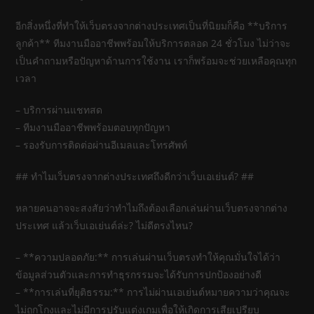
อีกสิ่งหนึ่งที่ทำให้เว็บตรงจากต่างประเทศเป็นที่นิยมก็คือ **บริการ
ลูกค้า** ทีมงานมืออาชีพพร้อมให้บริการตลอด 24 ชั่วโมง ไม่ว่าจะ
เป็นคำถามหรือปัญหาด้านการใช้งาน เราก็พร้อมจะช่วยเหลือคุณทุก
เวลา
– บริการผ่านแชทสด
– ทีมงานมืออาชีพพร้อมตอบทุกปัญหา
– รองรับการติดต่อผ่านอีเมลและโทรศัพท์
## ทำไมเว็บตรงจากต่างประเทศถึงดีกว่าเว็บเอเย่นต์? ##
หลายคนอาจจะสงสัยว่าทำไมถึงต้องเลือกเล่นผ่านเว็บตรงจากต่าง
ประเทศ แล้วเว็บเอเย่นต์ล่ะ? ไม่ดีตรงไหน?
– **ความปลอดภัย:** การเล่นผ่านเว็บตรงทำให้คุณมั่นใจได้ว่า
ข้อมูลส่วนตัวและการทำธุรกรรมจะได้รับการปกป้องอย่างดี
– **การเล่นที่ยุติธรรม:** การไม่ผ่านเอเย่นต์หมายความว่าคุณจะ
ไม่ถูกโกงและไม่มีการปรับแต่งเกมเพื่อให้เกิดการเสียเปรียบ