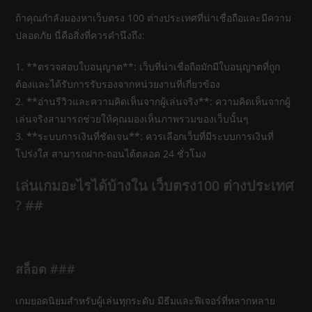
ถ้าคุณกำลังมองหาเว็บตรง 100 ต่างประเทศที่น่าเชื่อถือและมีความ
ปลอดภัย นี่คือสิ่งที่ควรคำนึงถึง:
1. **ตรวจสอบใบอนุญาต**: เว็บที่น่าเชื่อถือมักมีใบอนุญาตที่ถูก
ต้องและได้รับการรับรองจากหน่วยงานที่เกี่ยวข้อง
2. **อ่านรีวิวและความคิดเห็นจากผู้เล่นจริง**: ความคิดเห็นจากผู้
เล่นจริงสามารถช่วยให้คุณมองเห็นภาพรวมของเว็บนั้นๆ
3. **ระบบการเงินที่ชัดเจน**: ควรเลือกเว็บที่มีระบบการเงินที่
โปร่งใส สามารถฝาก-ถอนได้ตลอด 24 ชั่วโมง
เล่นเกมอะไรได้บ้างใน เว็บตรง100 ต่างประเทศ
? ##
สล็อต ###
เกมยอดนิยมสำหรับผู้เล่นทุกระดับ มีธีมและฟีเจอร์ที่หลากหลาย