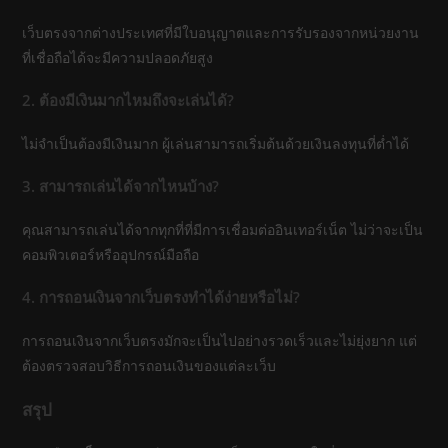
เว็บตรงจากต่างประเทศที่มีใบอนุญาตและการรับรองจากหน่วยงาน
ที่เชื่อถือได้จะมีความปลอดภัยสูง
2. ต้องมีเงินมากไหมถึงจะเล่นได้?
ไม่จำเป็นต้องมีเงินมาก ผู้เล่นสามารถเริ่มต้นด้วยเงินลงทุนที่ต่ำได้
3. สามารถเล่นได้จากไหนบ้าง?
คุณสามารถเล่นได้จากทุกที่ที่มีการเชื่อมต่ออินเทอร์เน็ต ไม่ว่าจะเป็น
คอมพิวเตอร์หรืออุปกรณ์มือถือ
4. การถอนเงินจากเว็บตรงทำได้ง่ายหรือไม่?
การถอนเงินจากเว็บตรงมักจะเป็นไปอย่างรวดเร็วและไม่ยุ่งยาก แต่
ต้องตรวจสอบวิธีการถอนเงินของแต่ละเว็บ
สรุป