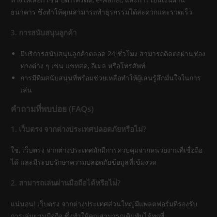
ธนาคาร ซึ่งทำให้คุณสามารถทำธุรกรรมได้สะดวกและรวดเร็ว
3. การสนับสนุนลูกค้า
มีบริการสนับสนุนลูกค้าตลอด 24 ชั่วโมง สามารถติดต่อผ่านช่อง
ทางต่าง ๆ เช่น แชทสด, อีเมล หรือโทรศัพท์
การมีทีมสนับสนุนที่พร้อมช่วยเหลือทำให้ผู้เล่นรู้สึกมั่นใจในการ
เล่น
คำถามที่พบบ่อย (FAQs)
1. เว็บตรง จากต่างประเทศปลอดภัยหรือไม่?
ใช่, เว็บตรง จากต่างประเทศมักมีการควบคุมจากหน่วยงานที่เชื่อถือ
ได้ และมีระบบรักษาความปลอดภัยข้อมูลที่เข้มงวด
2. สามารถเล่นผ่านมือถือได้หรือไม่?
แน่นอน! เว็บตรง จากต่างประเทศส่วนใหญ่มีแพลตฟอร์มที่รองรับ
การเล่นผ่านมือถือ ซึ่งทำให้คุณสามารถเดิมพันได้ทุกที่