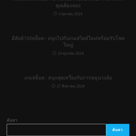
คุณต้องลอง
3 ตุลาคม 2024
มีตังค์168สล็อต : สนุกไปกับเกมสไตล์ใหม่พร้อมรับโชค
ใหญ่
29 ตุลาคม 2024
เกมสล็อต : สนุกสุดเหวี่ยงกับการหมุนวงล้อ
27 สิงหาคม 2024
ค้นหา
ค้นหา