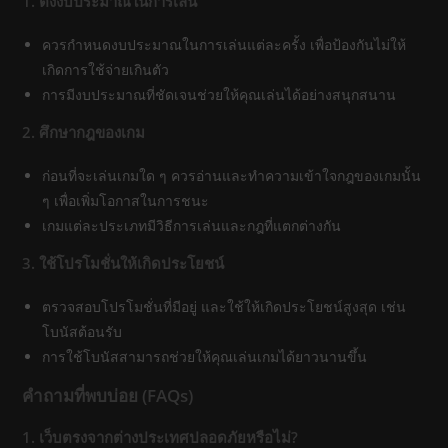
1. ตั้งงบประมาณในการเล่น
ควรกำหนดงบประมาณในการเล่นแต่ละครั้ง เพื่อป้องกันไม่ให้
เกิดการใช้จ่ายเกินตัว
การมีงบประมาณที่ชัดเจนช่วยให้คุณเล่นได้อย่างสนุกสนาน
2. ศึกษากฎของเกม
ก่อนที่จะเล่นเกมใด ๆ ควรอ่านและทำความเข้าใจกฎของเกมนั้น
ๆ เพื่อเพิ่มโอกาสในการชนะ
เกมแต่ละประเภทมีวิธีการเล่นและกฎที่แตกต่างกัน
3. ใช้โปรโมชั่นให้เกิดประโยชน์
ตรวจสอบโปรโมชั่นที่มีอยู่ และใช้ให้เกิดประโยชน์สูงสุด เช่น
โบนัสต้อนรับ
การใช้โบนัสสามารถช่วยให้คุณเล่นเกมได้ยาวนานขึ้น
คำถามที่พบบ่อย (FAQs)
1. เว็บตรงจากต่างประเทศปลอดภัยหรือไม่?