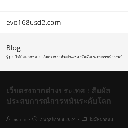
Skip
to
content
evo168usd2.com
Blog
>
ไม่มีหมวดหมู่
>
เว็บตรงจากต่างประเทศ : สัมผัสประสบการณ์การพนันร
เว็บตรงจากต่างประเทศ : สัมผัส
ประสบการณ์การพนันระดับโลก
Post
Post
Post
admin
2 พฤศจิกายน 2024
ไม่มีหมวดหมู่
author:
published:
category: