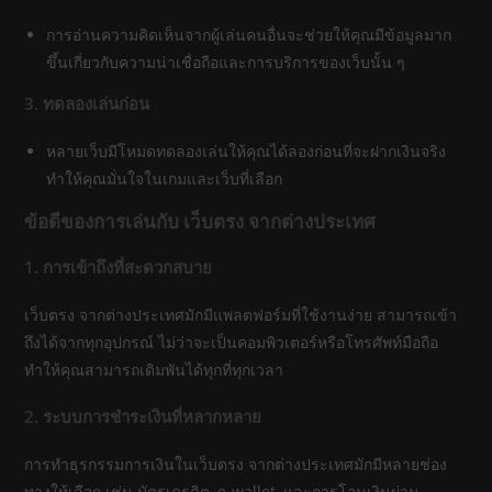
การอ่านความคิดเห็นจากผู้เล่นคนอื่นจะช่วยให้คุณมีข้อมูลมาก
ขึ้นเกี่ยวกับความน่าเชื่อถือและการบริการของเว็บนั้น ๆ
3. ทดลองเล่นก่อน
หลายเว็บมีโหมดทดลองเล่นให้คุณได้ลองก่อนที่จะฝากเงินจริง
ทำให้คุณมั่นใจในเกมและเว็บที่เลือก
ข้อดีของการเล่นกับ เว็บตรง จากต่างประเทศ
1. การเข้าถึงที่สะดวกสบาย
เว็บตรง จากต่างประเทศมักมีแพลตฟอร์มที่ใช้งานง่าย สามารถเข้า
ถึงได้จากทุกอุปกรณ์ ไม่ว่าจะเป็นคอมพิวเตอร์หรือโทรศัพท์มือถือ
ทำให้คุณสามารถเดิมพันได้ทุกที่ทุกเวลา
2. ระบบการชำระเงินที่หลากหลาย
การทำธุรกรรมการเงินในเว็บตรง จากต่างประเทศมักมีหลายช่อง
ทางให้เลือก เช่น บัตรเครดิต, e-wallet, และการโอนเงินผ่าน