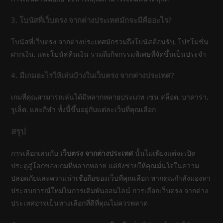
3. โบนัสที่เว็บตรง จากต่างประเทศมักจะมีคืออะไร?
โบนัสที่เว็บตรง จากต่างประเทศมักรวมถึงโบนัสต้อนรับ, โปรโมชั่น
ฝากเงิน, และโบนัสคืนเงิน รวมถึงกิจกรรมพิเศษที่จัดขึ้นเป็นประจำ
4. มีเกมอะไรให้เล่นบ้างในเว็บตรง จากต่างประเทศ?
เกมที่คุณสามารถเล่นได้มีหลากหลายประเภท เช่น สล็อต, บาคาร่า,
รูเล็ต, และกีฬา ทั้งนี้ขึ้นอยู่กับแต่ละเว็บที่คุณเลือก
สรุป
การเลือกเล่นกับ
เว็บตรง จากต่างประเทศ
นั้นไม่เพียงแต่จะเปิด
ประตูสู่โลกของเกมที่หลากหลาย แต่ยังช่วยให้คุณมั่นใจในความ
ปลอดภัยและความน่าเชื่อถือของเว็บที่คุณเลือก หากคุณกำลังมองหา
ประสบการณ์ใหม่ในการเดิมพันออนไลน์ การเลือกเว็บตรง จากต่าง
ประเทศอาจเป็นทางเลือกที่ดีที่คุณไม่ควรพลาด