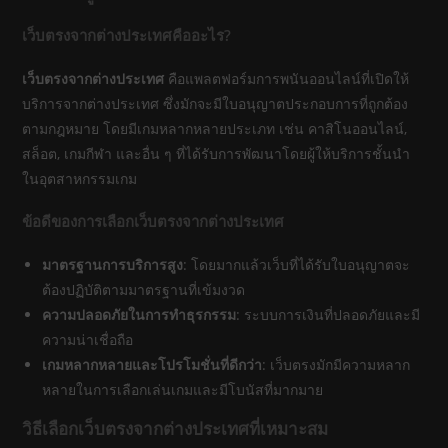
เว็บตรงจากต่างประเทศคืออะไร?
เว็บตรงจากต่างประเทศ
คือแพลตฟอร์มการพนันออนไลน์ที่เปิดให้
บริการจากต่างประเทศ ซึ่งมักจะมีใบอนุญาตประกอบการที่ถูกต้อง
ตามกฎหมาย โดยมีเกมหลากหลายประเภท เช่น คาสิโนออนไลน์,
สล็อต, เกมกีฬา และอื่น ๆ ที่ได้รับการพัฒนาโดยผู้ให้บริการชั้นนำ
ในอุตสาหกรรมเกม
ข้อดีของการเลือกเว็บตรงจากต่างประเทศ
มาตรฐานการบริการสูง
: โดยมากแล้วเว็บที่ได้รับใบอนุญาตจะ
ต้องปฏิบัติตามมาตรฐานที่เข้มงวด
ความปลอดภัยในการทำธุรกรรม
: ระบบการเงินที่ปลอดภัยและมี
ความน่าเชื่อถือ
เกมหลากหลายและโปรโมชั่นที่ดีกว่า
: เว็บตรงมักมีความหลาก
หลายในการเลือกเล่นเกมและมีโบนัสที่มากมาย
วิธีเลือกเว็บตรงจากต่างประเทศที่เหมาะสม