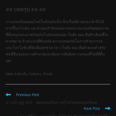
## บทสรุป ## ##
การเล่นสล็อตออนไลน์ในปัจจุบันนั้นเป็นเรื่องที่ง่ายและเข้าถึงได้
มากขึ้นกว่าเดิม และถ้าคุณกำลังมองหาแหล่งรวมเกมสล็อตคุณภาพ
ที่ทั้งสนุกและมาพร้อมกับโบนัสแตกบ่อย เว็บคิง คอง คือตัวเลือกที่ไม่
ควรพลาด ด้วยระบบที่ทันสมัย ความปลอดภัยในการทำธุรกรรม
และโปรโมชั่นที่จัดเต็มทุกช่วงเวลา เว็บคิง คอง คือคำตอบสำหรับ
คนที่ชื่นชอบความท้าทายและต้องการสัมผัสความสนุกที่ไม่มีที่สิ้น
สุด!
TAGS:
อันดับหนึ่ง
,
เว็บคิงคอง
,
เว็บพนัน
Read
Previous Post
more
ทางเข้าpg slot : สุดยอดเส้นทางสู่โลกแห่งเกมสล็อต
articles
Next Post