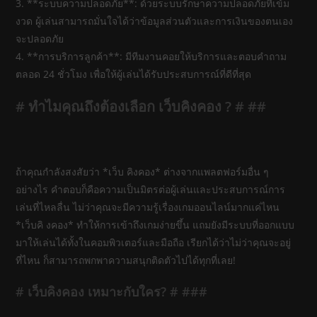
3. **ระบบความปลอดภัย**: ด้วยระบบรักษาความปลอดภัยที่เข้ม
งวด ผู้เล่นสามารถมั่นใจได้ว่าข้อมูลส่วนตัวและการเงินของตนเอง
จะปลอดภัย
4. **การบริการลูกค้า**: มีทีมงานคอยให้บริการและตอบคำถาม
ตลอด 24 ชั่วโมง เพื่อให้ผู้เล่นได้รับประสบการณ์ที่ดีที่สุด
# ทำไมคุณถึงต้องเลือก เว็บคิงคอง ? # ##
ถ้าคุณกำลังสงสัยว่า *เว็บ คิงคอง* ต่างจากแพลตฟอร์มอื่น ๆ
อย่างไร คำตอบก็คือความเป็นมิตรต่อผู้เล่นและประสบการณ์การ
เล่นที่ไหลลื่น ไม่ว่าคุณจะมีความรู้เรื่องเกมออนไลน์มากแค่ไหน
*เว็บคิ งคอง* ทำให้การเข้าถึงเกมง่ายขึ้น แถมยังมีระบบที่ออกแบบ
มาให้เล่นได้ทั้งในคอมพิวเตอร์และมือถือ เรียกได้ว่าไม่ว่าคุณจะอยู่
ที่ไหน ก็สามารถพกพาความสนุกติดตัวไปได้ทุกที่เลย!
# เว็บคิงคอง เหมาะกับใคร? # ###