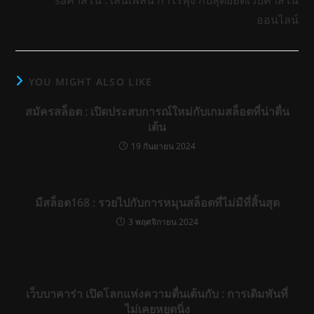
saคาสิโน : เล่นเพลิน กำไรพุ่ง กับสุดยอดเว็บคาสิโน
ออนไลน์
YOU MIGHT ALSO LIKE
สมัครสล็อต : เปิดประสบการณ์ใหม่กับเกมสล็อตที่น่าตื่น
เต้น
19 กันยายน 2024
มีสล็อต168 : รวยไปกับการหมุนสล็อตที่ไม่มีที่สิ้นสุด
3 พฤศจิกายน 2024
เว็บบาคาร่า เปิดโลกแห่งความตื่นเต้นกับ : การเดิมพันที่
ไม่เคยหยุดนิ่ง