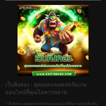
เว็บคิงคอง : สุดยอดแพลตฟอร์มเกม
ออนไลน์ที่คุณไม่ควรพลาด
” เว็บคิงคอง สุดยอดแพลตฟอร์มเกมออนไลน์ที่มีความสนุก ตื่นเต้น