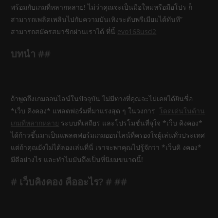
พร้อมกับเกมที่หลากหลาย! ไม่ว่าคุณจะเป็นมือใหม่หรือมือโปร ก็
สามารถเพลิดเพลินไปกับความบันเทิงระดับพรีเมียมได้ทันที”
สามารถสมัครสมาชิกผ่านเราได้ ที่นี้
evo168usd2
บทนำ ##
ถ้าพูดถึงเกมออนไลน์ในปัจจุบัน ไม่มีทางที่คุณจะไม่เคยได้ยินชื่อ
*เว็บ คิงคอง* แพลตฟอร์มที่มาแรงสุด ๆ ในวงการ
โดดเด่นในด้าน
เกมที่หลากหลาย
ระบบที่เสถียร และโปรโมชั่นที่จุใจ *เว็บ คิงคอง*
ได้ก้าวขึ้นมาเป็นแพลตฟอร์มเกมออนไลน์ที่ครองใจผู้เล่นทั่วประเทศ
แต่ถ้าคุณยังไม่ได้ลองเล่นที่นี่ เราจะพาคุณไปรู้จักว่า *เว็บคิ งคอง*
มีดีอย่างไร และทำไมมันถึงเป็นที่นิยมขนาดนี้!
# เว็บคิงคอง คืออะไร? # ##