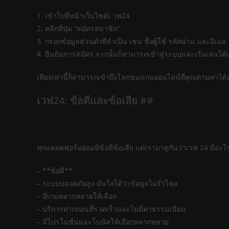
1. เข้าไปที่หน้าเว็บไซต์เ วฟ24
2. คลิกที่ปุ่ม “สมัครสมาชิก”
3. กรอกข้อมูลส่วนตัวที่จำเป็น เช่น ชื่อผู้ใช้ รหัสผ่าน และอีเมล
4. ยืนยันการสมัคร จากนั้นก็สามารถเข้าสู่ระบบและเริ่มเล่นได้
เพียงเท่านี้ก็สามารถเข้าถึงโลกของเกมออนไลน์ที่คุณตามหาได
เวฟ24: ข้อดีและข้อเสีย ##
ทุกแพลตฟอร์มย่อมมีข้อดีข้อเสีย แต่เรามาดูกันว่าเวฟ 24 มีอะไร
– **ข้อดี**
– ระบบปลอดภัยสูง มั่นใจได้ว่าข้อมูลไม่รั่วไหล
– มีเกมหลากหลายให้เลือก
– บริการฝากถอนที่รวดเร็วและไม่มีค่าธรรมเนียม
– มีโปรโมชั่นและโบนัสให้เลือกหลากหลาย