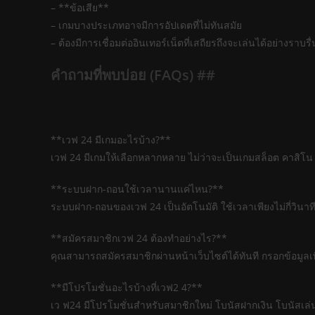
– **ข้อเสีย**
– เกมบางประเภทอาจมีการอัปเดตที่ไม่ทันสมัย
– ต้องมีการเชื่อมต่ออินเทอร์เน็ตที่เสถียรถึงจะเล่นได้อย่างราบรื่
คำถามที่พบบ่อย (FAQs) ##
**เวฟ 24 มีเกมอะไรบ้าง?**
เวฟ 24 มีเกมให้เลือกหลากหลาย ไม่ว่าจะเป็นเกมสล็อต คาสิโน 
**ระบบฝาก-ถอนใช้เวลานานแค่ไหน?**
ระบบฝาก-ถอนของเวฟ 24 เป็นอัตโนมัติ ใช้เวลาเพียงไม่กี่วินาท
**สมัครสมาชิกเวฟ 24 ต้องทำอย่างไร?**
คุณสามารถสมัครสมาชิกผ่านหน้าเว็บไซต์ได้ทันที กรอกข้อมูลเพียง
**มีโปรโมชั่นอะไรบ้างที่เวฟ2 4?**
เว ฟ24 มีโปรโมชั่นสำหรับสมาชิกใหม่ โบนัสฝากเงิน โบนัสเล่