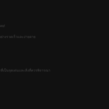
เลย!
้อย่างรวดเร็วและง่ายดาย
ที่เป็นจุดเด่นและสิ่งที่ควรพิจารณา