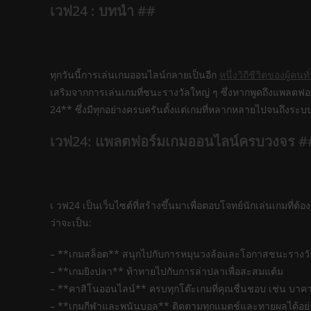
เวฟ24 : บทนำ ##
ทุกวันนี้การเล่นเกมออนไลน์กลายเป็นอีก
หนึ่งวิถีชีวิตของผู้คนทั
เสริมจากการเล่นเกมที่ชนะรางวัลใหญ่ ๆ ซึ่งหากพูดถึงแพลตฟอร
24** ซึ่งมีทุกอย่างครบครันตั้งแต่เกมที่หลากหลายไปจนถึงระบบ
เวฟ24: แพลตฟอร์มเกมออนไลน์ครบวงจร #
เ วฟ24 เป็นเว็บไซต์ที่สร้างขึ้นมาเพื่อตอบโจทย์นักเล่นเกมที่
ว่าจะเป็น:
– **เกมสล็อต** สนุกไปกับการหมุนวงล้อและโอกาสชนะรางวั
– **เกมยิงปลา** ท้าทายไปกับการล่าปลาเพื่อสะสมแต้ม
– **คาสิโนออนไลน์** ครบทุกโต๊ะเกมที่คุณชื่นชอบ เช่น บาคาร
– **เกมกีฬาและพนันบอล** ติดตามทุกแมตช์และทายผลได้อย่