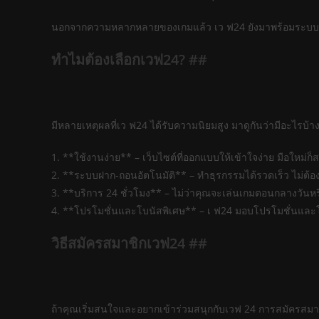
นอกจากความหลากหลายของเกมแล้ว เว ฟ24 ยังมาพร้อมระบบความป
ทำไมต้องเลือกเวฟ24? ##
มีหลายเหตุผลที่เว ฟ24 ได้รับความนิยมสูง มาดูกันว่ามีอะไรบ้
1. **ใช้งานง่าย** – เว็บไซต์ที่ออกแบบให้เข้าใจง่าย มือใหม่
2. **ระบบฝาก-ถอนอัตโนมัติ** – ทำธุรกรรมได้รวดเร็ว ไม่ต้อ
3. **บริการ 24 ชั่วโมง** – ไม่ว่าคุณจะเล่นเกมตอนกลางวันหร
4. **โปรโมชั่นและโบนัสพิเศษ** – เ ฟ24 มอบโปรโมชั่นและโ
วิธีสมัครสมาชิกเวฟ24 ##
ถ้าคุณเริ่มสนใจและอยากเข้าร่วมสนุกกับเวฟ 24 การสมัครสมาชิ