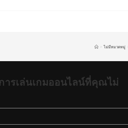
>
ไม่มีหมวดหมู่
การเล่นเกมออนไลน์ที่คุณไม่