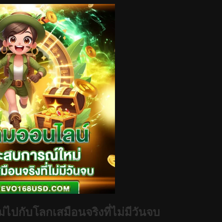
ไปกับโลกเสมือนจริงที่ไม่มีวันจบ