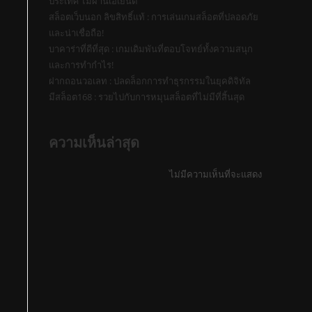
ประเทศ ไม่ผ่านเอเย่นต์”
สล็อตเว็บนอก ลิขสิทธิ์แท้ : การเล่นเกมสล็อตที่ปลอดภัย
และน่าเชื่อถือ!
บาคาร่าที่ดีที่สุด : เกมเดิมพันที่ตอบโจทย์ทั้งความสนุก
และการทำกำไร!
ฝากถอนวอเลท : ปลดล็อกการทำธุรกรรมในยุคดิจิทัล
มีสล็อต168 : รวยไปกับการหมุนสล็อตที่ไม่มีที่สิ้นสุด
ความเห็นล่าสุด
ไม่มีความเห็นที่จะแสดง