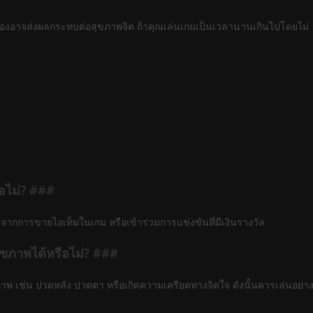
ื่องอาจส่งผลกระทบต่อสุขภาพจิต ถ้าคุณเล่นเกมเป็นเวลานานเกินไปโดยไม่
ือไม่? ###
ด้จากการขายไอเท็มในเกม หรือเข้าร่วมการแข่งขันที่มีเงินรางวัล
ุขภาพได้หรือไม่? ###
าพ เช่น ปวดหลัง ปวดตา หรือเกิดความเครียดทางจิตใจ ดังนั้นควรเล่นอย่า