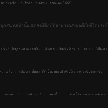
ะสบการณ์จะช่วยให้คุณปรับปรุงฝีมือของคุณได้ดีขึ้น
ุกสนานเท่านั้น แต่ยังมีข้อดีที่สามารถส่งผลดีกับชีวิตประจ
ซึ่งทำให้ผู้เล่นสามารถพัฒนาทักษะการคิดเชิงวิเคราะห์และการแก้ปัญหา
่างเพื่อนร่วมทีม การสื่อสารที่ดีเป็นกุญแจสำคัญในการคว้าชัยชนะ ซึ่ง
รเวลาอย่างมีประสิทธิภาพ ทักษะเหล่านี้สามารถช่วยให้คุณสามารถจัดการ