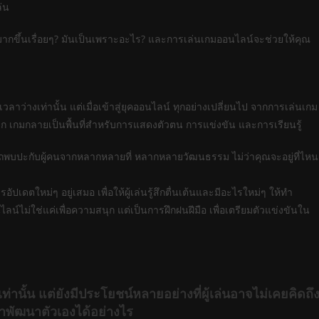
่น
มากขึ้นเรื่อยๆ? มันเป็นเพราะอะไร? และการเล่นเกมออนไลน์จะช่วยให้คุณ
เวลาว่างเท่านั้น แต่เมื่อเข้าสู่ยุคออนไลน์ ทุกอย่างเปลี่ยนไป จากการเล่นเกม
วโลก เกมกลายเป็นพื้นที่สำหรับการแสดงตัวตน การแข่งขัน และการเรียนรู้
รถพบปะกับผู้คนจากหลากหลายที่ หลากหลายวัฒนธรรม ไม่ว่าคุณจะอยู่ที่ไหน
ดตใหม่ๆ อยู่เสมอ เพื่อให้ผู้เล่นรู้สึกตื่นเต้นและมีอะไรใหม่ๆ ให้ทำ
์ไม่ใช่แค่เพื่อความสนุก แต่เป็นการฝึกฝนฝีมือ เพื่อเตรียมตัวแข่งขันใน
่านั้น แต่ยังมีประโยชน์หลายอย่างที่ผู้เล่นอาจไม่เคยคิดถึ
าพัฒนาตัวเองได้อย่างไร