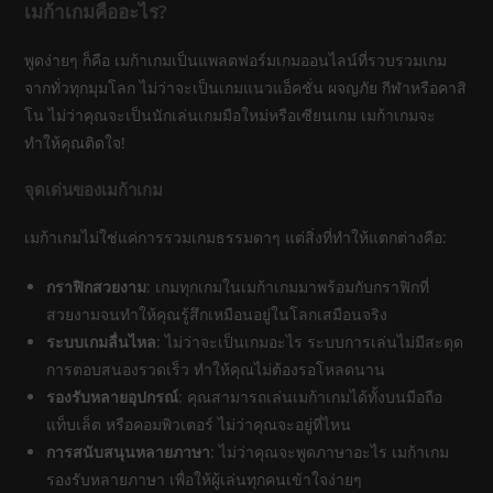
เมก้าเกมคืออะไร?
พูดง่ายๆ ก็คือ เมก้าเกมเป็นแพลตฟอร์มเกมออนไลน์ที่รวบรวมเกม
จากทั่วทุกมุมโลก ไม่ว่าจะเป็นเกมแนวแอ็คชั่น ผจญภัย กีฬาหรือคาสิ
โน ไม่ว่าคุณจะเป็นนักเล่นเกมมือใหม่หรือเซียนเกม เมก้าเกมจะ
ทำให้คุณติดใจ!
จุดเด่นของเมก้าเกม
เมก้าเกมไม่ใช่แค่การรวมเกมธรรมดาๆ แต่สิ่งที่ทำให้แตกต่างคือ:
กราฟิกสวยงาม
: เกมทุกเกมในเมก้าเกมมาพร้อมกับกราฟิกที่
สวยงามจนทำให้คุณรู้สึกเหมือนอยู่ในโลกเสมือนจริง
ระบบเกมลื่นไหล
: ไม่ว่าจะเป็นเกมอะไร ระบบการเล่นไม่มีสะดุด
การตอบสนองรวดเร็ว ทำให้คุณไม่ต้องรอโหลดนาน
รองรับหลายอุปกรณ์
: คุณสามารถเล่นเมก้าเกมได้ทั้งบนมือถือ
แท็บเล็ต หรือคอมพิวเตอร์ ไม่ว่าคุณจะอยู่ที่ไหน
การสนับสนุนหลายภาษา
: ไม่ว่าคุณจะพูดภาษาอะไร เมก้าเกม
รองรับหลายภาษา เพื่อให้ผู้เล่นทุกคนเข้าใจง่ายๆ