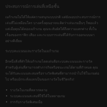
ประสบการณ์การเล่นที่เหนือชั้น
เมก้าเกมไม่ได้ให้แค่ความสนุกแบบปกติ แต่ยังมอบประสบการณ์การ
เล่นที่ไม่เหมือนใคร บางครั้งคุณอาจจะคิดว่าเล่นเกมอื่นๆ ก็พอแล้ว
แต่เมื่อคุณได้ลองเมก้าเกม คุณจะสัมผัสได้ถึงความแตกต่าง ทั้งใน
เรื่องของกราฟิก เสียง และระบบการเล่นที่ได้รับการออกแบบมา
อย่างดีเยี่ยม
ระบบคะแนนและรางวัลในเมก้าเกม
อีกหนึ่งสิ่งที่ทำให้เมก้าเกมโดดเด่นคือระบบคะแนนและรางวัล
สำหรับผู้เล่นที่สามารถทำภารกิจหรือชนะเกมได้ตามที่กำหนด คุณ
จะได้รับคะแนนสะสมหรือรางวัลพิเศษที่สามารถนำไปใช้ในเกมต่อ
ไป หรือแม้กระทั่งแลกเป็นของรางวัลในชีวิตจริง!
รางวัลในเกมที่หลากหลาย
ระบบคะแนนสะสมที่ใช้ได้ในหลายเกม
การรับรางวัลพิเศษเมื่อ