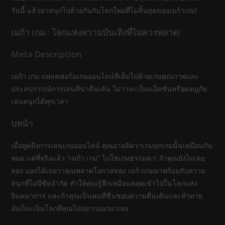
วันนี้ แล้วมาสนุกไปด้วยกันกับโลกใหม่ที่ไม่สิ้นสุดของเมก้าเกม!
เมก้า เกม : โลกแห่งความบันเทิงที่ไม่ควรพลาด!
Meta Description
เมก้า เกม แพลตฟอร์มเกมออนไลน์ที่เต็มไปด้วยเกมคุณภาพและ
ประสบการณ์การเล่นที่น่าตื่นเต้น ไม่ว่าจะเป็นแอ็คชั่นหรือผจญภัย
เล่นสนุกได้ทุกเวลา
บทนำ
เมื่อพูดถึงการเล่นเกมออนไลน์ คุณอาจคิดว่าเกมทุกเกมนั้นเหมือนกัน
หมด แต่ที่จริงแล้ว “เมก้า เกม” ไม่ใช่เกมธรรมดา! ถ้าคุณยังไม่เคย
ลอง บอกได้เลยว่าคุณพลาดโอกาสทอง เมก้าเกมมาพร้อมกับความ
สนุกที่ไม่มีขีดจำกัด ทำให้คุณรู้สึกเหมือนหลุดเข้าไปในโลกแห่ง
จินตนาการ และถ้าคุณเป็นคนที่ชื่นชอบความตื่นเต้นและท้าทาย
มันก็จะเป็นโลกที่คุณไม่อยากออกมาเลย