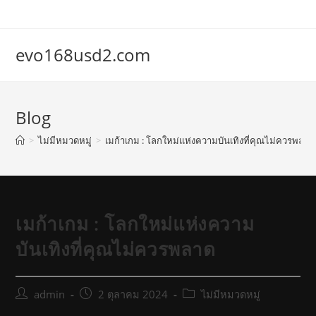
Skip
to
content
evo168usd2.com
Blog
>
ไม่มีหมวดหมู่
>
เมก้าเกม : โลกใหม่แห่งความบันเทิงที่คุณไม่ควรพลาด
เมก้าเกม : โลกใหม่แห่งความ
บันเทิงที่คุณไม่ควรพลาด
Post
Post
Post
admin
2 ตุลาคม 2024
ไม่มีหมวดหมู่
author:
published:
category: