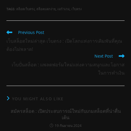
TAGS:
สล็อตเว็บตรง
,
สล็อตแตกง่าย
,
เมก้าเกม
,
เว็บตรง
Read
Previous Post
more
เว็บสล็อตใหม่ล่าสุด เว็บตรง : เปิดโลกแห่งการเดิมพันที่คุณ
articles
ต้องไม่พลาด!
Next Post
เว็บปั่นสล็อต : แพลตฟอร์มใหม่แห่งความสนุกและโอกาส
ในการทำเงิน
YOU MIGHT ALSO LIKE
สมัครสล็อต : เปิดประสบการณ์ใหม่กับเกมสล็อตที่น่าตื่น
เต้น
19 กันยายน 2024