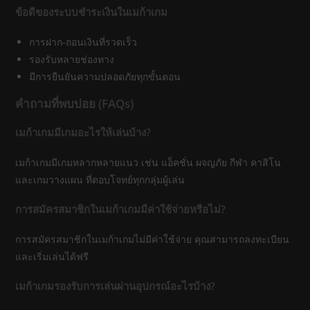
ข้อดีของระบบชำระเงินในเมก้าเกม
การฝาก-ถอนเงินที่รวดเร็ว
รองรับหลายช่องทาง
มีการยืนยันความปลอดภัยทุกขั้นตอน
คำถามที่พบบ่อย (FAQs)
เมก้าเกมมีเกมอะไรให้เล่นบ้าง?
เมก้าเกมมีเกมหลากหลายแนว เช่น แอ็คชั่น ผจญภัย กีฬา คาสิโน
และเกมวางแผน ที่ตอบโจทย์ทุกกลุ่มผู้เล่น
การสมัครสมาชิกในเมก้าเกมมีค่าใช้จ่ายหรือไม่?
การสมัครสมาชิกในเมก้าเกมไม่มีค่าใช้จ่าย คุณสามารถลงทะเบียน
และเริ่มเล่นได้ฟรี
เมก้าเกมรองรับการเล่นผ่านอุปกรณ์อะไรบ้าง?