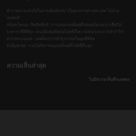
สำรวจความมั่นใจในการเดิมพันกับ “เว็บตรงจากต่างประเทศ ไม่ผ่าน
เอเย่นต์”
สล็อตเว็บนอก ลิขสิทธิ์แท้ : การเล่นเกมสล็อตที่ปลอดภัยและน่าเชื่อถือ!
บาคาร่าที่ดีที่สุด : เกมเดิมพันที่ตอบโจทย์ทั้งความสนุกและการทำกำไร!
ฝากถอนวอเลท : ปลดล็อกการทำธุรกรรมในยุคดิจิทัล
มีสล็อต168 : รวยไปกับการหมุนสล็อตที่ไม่มีที่สิ้นสุด
ความเห็นล่าสุด
ไม่มีความเห็นที่จะแสดง