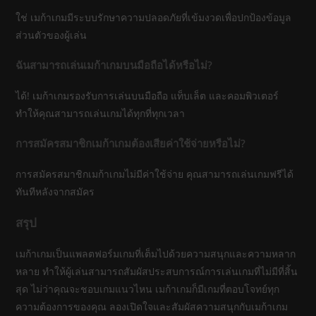
ใช่ เมก้าเกมมีระบบรักษาความปลอดภัยที่เข้มงวดเพื่อปกป้องข้อมูล
ส่วนตัวของผู้เล่น
ฉันสามารถเล่นเมก้าเกมบนมือถือได้หรือไม่?
ได้! เมก้าเกมรองรับการเล่นบนมือถือ แท็บเล็ต และคอมพิวเตอร์
ทำให้คุณสามารถเล่นเกมได้ทุกที่ทุกเวลา
การสมัครสมาชิกเมก้าเกมต้องเสียค่าใช้จ่ายหรือไม่?
การสมัครสมาชิกเมก้าเกมไม่มีค่าใช้จ่าย คุณสามารถเล่นเกมฟรีได้
ทันทีหลังจากสมัคร
สรุป
เมก้าเกมเป็นแพลตฟอร์มเกมที่เต็มไปด้วยความสนุกและความหลาก
หลาย ทำให้ผู้เล่นสามารถสัมผัสประสบการณ์การเล่นเกมที่ไม่มีที่สิ้น
สุด ไม่ว่าคุณจะชอบเกมแนวไหน เมก้าเกมก็มีเกมที่ตอบโจทย์ทุก
ความต้องการของคุณ ลองเปิดใจและสัมผัสความสนุกกับเมก้าเกม