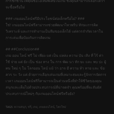
การชักชวนให้คุณซื้อไอเท็มพิเศษในเกม ซึ่งคุณสามารถเลือกได้ว่า
จะซื้อหรือไม่
### เกมออนไลน์ฟรีมีประโยชน์ต่อเด็กหรือไม่? ###
ใช่! เกมออนไลน์ฟรีสามารถช่วยพัฒนาไหวพริบ ทักษะการคิด
วิเคราะห์ และการทำงานเป็นทีมของเด็กได้ แต่ควรจำกัดเวลาใน
การเล่นเพื่อป้องกันการติดเกม
## ##Conclusion##
เกม ออน ไลน์ ฟรี ไม่ เพียง แค่ เป็น แหล่ง ความ บัน เทิง ที่ ไร้ ค่า
ใช้ จ่าย แต่ ยัง เป็น ช่อง ทาง ใน การ พัฒ นา ทัก ษะ และ พบ ปะ ผู้
คน ใหม่ ๆ ใน โลกออน ไลน์ แม้ ว่า อาจ มี ความ ท้า ทาย และ ข้อ
ควร ระ วัง แต่ ด้วยการเลือกเล่นเกมที่เหมาะสมและรู้จักการจัดการ
เวลา เกมออนไลน์ฟรีก็สามารถเป็นส่วนหนึ่งที่ทำให้ชีวิตของคุณ
สนุกและเต็มไปด้วยประสบการณ์ที่น่าจดจำ คุณพร้อมที่จะสัมผัส
ประสบการณ์ใหม่ๆ กับเกมออนไลน์ฟรีหรือยัง?
TAGS:
ความสนุก
,
ฟรี
,
เกม
,
เกมออนไลน์
,
โลกใหม่