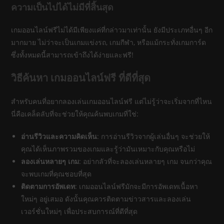
ความเป็นไปได้ไม่มีที่สิ้นสุด
เกมออนไลน์ฟรีไม่ได้มีเพียงแค่ที่กล่าวมาเท่านั้น ยังมีประเภทอื่นๆ อีก
มากมาย ไม่ว่าจะเป็นเกมแข่งรถ, เกมกีฬา, หรือแม้กระทั่งเกมการ์ด
ซึ่งทั้งหมดนี้สามารถเข้าถึงได้ง่ายและฟรี!
วิธีค้นหา เกมออนไลน์ฟรี ที่ดีที่สุด
สำหรับคนที่อยากลองเล่นเกมออนไลน์ฟรี แต่ไม่รู้ว่าจะเริ่มจากที่ไหน
นี่คือเคล็ดลับที่จะช่วยให้คุณค้นพบเกมที่ใช่:
อ่านรีวิวและความคิดเห็น
: การอ่านรีวิวจากผู้เล่นอื่นๆ จะช่วยให้
คุณได้เห็นภาพรวมของเกมและรู้ว่ามันเหมาะกับคุณหรือไม่
ลองเล่นหลายๆ เกม
: อย่ากลัวที่จะลองเล่นหลายๆ เกม จนกว่าคุณ
จะพบเกมที่คุณชอบที่สุด
ติดตามการอัพเดท
: เกมออนไลน์ฟรีมักจะมีการอัพเดทเนื้อหา
ใหม่ๆ อยู่เสมอ ดังนั้นคุณควรติดตามข่าวสารและลองเล่น
เวอร์ชั่นใหม่ๆ เพื่อประสบการณ์ที่ดีที่สุด