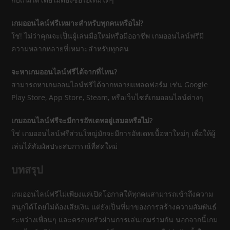
เกมออนไลน์ฟรีเหมาะสำหรับทุกคนหรือไม่?
ใช่! ไม่ว่าคุณจะเป็นผู้เล่นมือใหม่หรือมืออาชีพ เกมออนไลน์ฟรีมี
ความหลากหลายที่เหมาะสำหรับทุกคน
จะหาเกมออนไลน์ฟรีได้จากที่ไหน?
สามารถหาเกมออนไลน์ฟรีได้จากหลายแพลตฟอร์ม เช่น Google
Play Store, App Store, Steam, หรือเว็บไซต์เกมออนไลน์ต่างๆ
เกมออนไลน์ฟรีจะมีการอัพเดทอยู่เสมอหรือไม่?
ใช่ เกมออนไลน์ฟรีส่วนใหญ่มักจะมีการอัพเดทเนื้อหาใหม่ๆ เพื่อให้ผู้
เล่นได้สัมผัสประสบการณ์ที่สดใหม่
บทสรุป
เกมออนไลน์ฟรีไม่เพียงแค่เปิดโอกาสให้ทุกคนสามารถเข้าถึงความ
สนุกได้โดยไม่ต้องเสียเงิน แต่ยังเป็นที่มาของการสร้างความสัมพันธ์
ระหว่างเพื่อนๆ และครอบครัวผ่านการเล่นเกมร่วมกัน นอกจากนี้เกม