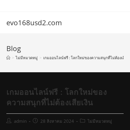
Skip
to
content
evo168usd2.com
Blog
>
ไม่มีหมวดหมู่
>
เกมออนไลน์ฟรี : โลกใหม่ของความสนุกที่ไม่ต้องเสียเง
เกมออนไลน์ฟรี : โลกใหม่ของ
ความสนุกที่ไม่ต้องเสียเงิน
Post
Post
Post
admin
28 สิงหาคม 2024
ไม่มีหมวดหมู่
author:
published:
category: