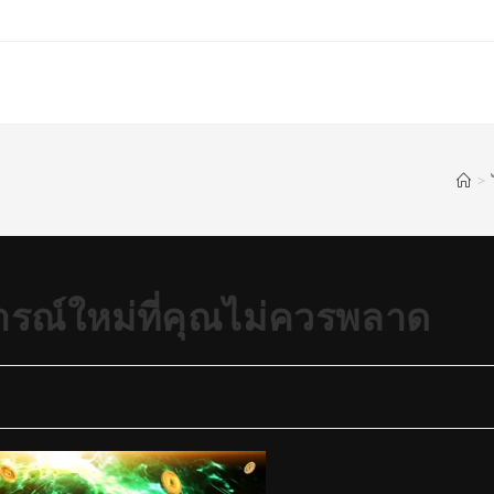
>
รณ์ใหม่ที่คุณไม่ควรพลาด