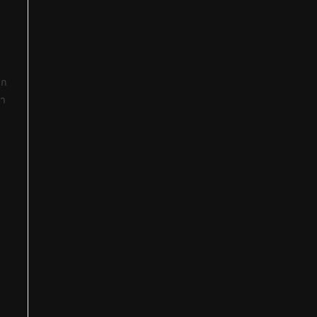
ิก
่า