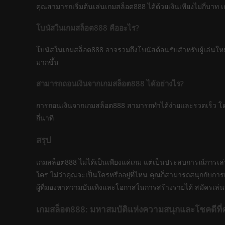
คุณสามารถเริ่มต้นเล่นเกมสล็อต888 ได้ด้วยเงินเพียงไม่กี่บาท เ
โบนัสในเกมสล็อต888 คืออะไร?
โบนัสในเกมสล็อต888 อาจรวมถึงโบนัสต้อนรับสำหรับผู้เล่นให
มากขึ้น
สามารถถอนเงินจากเกมสล็อต888 ได้อย่างไร?
การถอนเงินจากเกมสล็อต888 สามารถทำได้ง่ายและรวดเร็ว โ
กี่นาที
สรุป
เกมสล็อต888 ไม่ได้เป็นเพียงแค่เกม แต่เป็นประสบการณ์การเล่
ใคร ไม่ว่าคุณจะเป็นใครหรืออยู่ที่ไหน คุณก็สามารถสนุกกับการ
ผู้ที่มองหาความบันเทิงและโอกาสในการสร้างรายได้ สมัครเล่น
เกมสล็อต888: มหาสมบัติแห่งความสนุกและโชคดีที