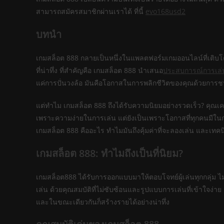
สามารถสมัครสมาชิกผ่านเราได้ ที่นี้
evo168usd2
บทนำ
เกมสล็อต 888 กลายเป็นหนึ่งในแพลตฟอร์มเกมออนไลน์ที่เติบโตแ
ที่น่าทึ่ง ที่สำคัญคือ เกมสล็อต 888 นำเสนอ
ประสบการณ์การเล่น
แค่การปั่นวงล้อ มันคือโอกาสในการพลิกชีวิตของคุณด้วยการ
แต่ทำไม เกมสล็อต 888 ถึงได้รับความนิยมอย่างรวดเร็ว? คุณเค
เพราะความง่ายในการเล่น แต่ยังเป็นเพราะโอกาสที่ทุกคนมีในก
เกมสล็อต 888 คืออะไร ทำไมมันถึงคุ้มค่าที่จะลองเล่น และเท
เกมสล็อต 888: ทำไมถึงเป็นที่นิยม?
เกมสล็อต888 ได้รับการออกแบบมาให้ตอบโจทย์ผู้เล่นทุกกลุ่ม ไม่ว่
เล่น ด้วยคุณสมบัติที่ไม่ซับซ้อนและรูปแบบการเล่นที่เข้าใจง่า
และในขณะเดียวกันก็สร้างรายได้อย่างน่าทึ่ง