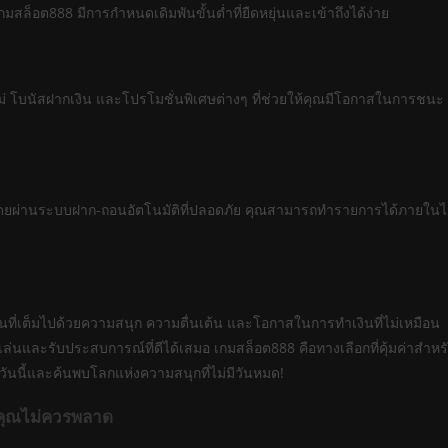
กมสล็อต888 มีการกำหนดเดิมพันขั้นต่ำที่ยืดหยุ่นและเข้าถึงได้ง่าย
ม่ โบนัสฝากเงิน และโปรโมชั่นพิเศษต่างๆ ที่ช่วยให้คุณมีโอกาสในการชนะ
ดยผ่านระบบฝาก-ถอนอัตโนมัติที่ปลอดภัย คุณสามารถทำรายการได้ภายในไ
นที่เต็มไปด้วยความสนุก ความตื่นเต้น และโอกาสในการทำเงินที่ไม่เหมือน
เล่นและรับประสบการณ์ที่ดีได้เสมอ เกมสล็อต888 คือทางเลือกที่คุ้มค่าสำหร
วันนี้และค้นพบโลกแห่งความสนุกที่ไม่มีวันหมด!
่คุณไม่ควรพลาด