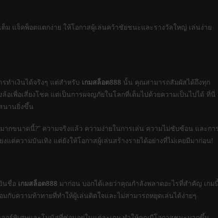
ต็ม แจ็คพ็อตแตกง่าย ให้โอกาสผู้เล่นคว้าชัยชนะและรางวัลใหญ่ เล่นง่าย
ารทำเงินได้จริงๆ แต่สำหรับ
เกมสล็อต888
นั้น คุณสามารถสัมผัสได้ถึงทุก
อเพื่อเสี่ยงโชค แต่เป็นการผจญภัยในโลกที่เต็มไปด้วยความเป็นไปได้ ที่นี่
นานยิ่งขึ้น
มมากขนาดนี้?” ความจริงแล้ว ความง่ายในการเล่น ความไม่ซับซ้อน และกา
ยงแต่ความบันเทิง แต่ยังให้โอกาสผู้เล่นสร้างรายได้อย่างที่ไม่เคยมีมาก่อน!
ินชื่อ
เกมสล็อต888
มาก่อน บอกได้เลยว่าคุณกำลังพลาดอะไรที่สำคัญ เกมนี
กับความท้าทายที่ทำให้ผู้เล่นติดใจและไม่สามารถหยุดเล่นได้ง่ายๆ
ีฟีเจอร์พิเศษและโบนัสที่ซ่อนอยู่ในแต่ละเกม ทำให้คุณมีโอกาสชนะมากขึ้น