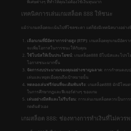
พิเศษต่างๆ ที่ทำให้คุณไม่ต้องใช้เงินทุนมาก
เทคนิคการเล่นเกมสล็อต 888 ให้ชนะ
แม้ว่าเกมสล็อตจะเน้นไปที่โชคชะตา แต่ก็ยังมีเทคนิคบางอย่าง
เลือกเกมที่มีอัตราการจ่ายสูง (RTP)
: เกมสล็อตทุกเกมมีอัตราก
จะเพิ่มโอกาสในการชนะให้กับคุณ
ใช้โบนัสให้เป็นประโยชน์
: เกมสล็อต888 มีโบนัสและโปรโมชั
โอกาสชนะมากขึ้น
จัดการงบประมาณของคุณอย่างชาญฉลาด
: การกำหนดงบปร
เล่นและหยุดเมื่อคุณถึงเป้าหมายนั้น
ทดลองเล่นฟรีก่อนที่จะเดิมพันจริง
: เกมสล็อต888 มักมีโหมดท
ในการศึกษากฎและฟีเจอร์ต่างๆ ของเกม
เล่นอย่างมีสติและไม่รีบร้อน
: การเล่นเกมสล็อตควรเป็นการ
กดดันตัวเอง
เกมสล็อต 888: ช่องทางการทำเงินที่ไม่ควร