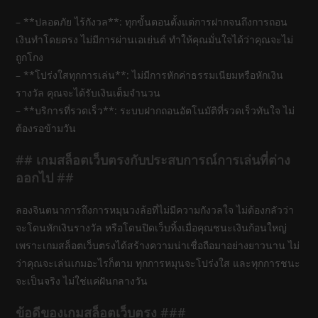
– **ปลอดภัย ไร้กังวล**: ทุกขั้นตอนตั้งแต่การฝากจนถึงการถอน
เงินทำโดยตรง ไม่มีการผ่านเอเย่นต์ ทำให้คุณมั่นใจได้ว่าคุณจะไม่
ถูกโกง
– **โปร่งใสทุกการเล่น**: ไม่มีการหักค่าธรรมเนียมหรือหักเงิน
รางวัล คุณจะได้รับเงินเต็มจำนวน
– **บริการที่รวดเร็ว**: ระบบฝากถอนอัตโนมัติที่รวดเร็วทันใจ ไม่
ต้องรอข้ามวัน
## เกมสล็อตเว็บตรงกับประสบการณ์การเล่นที่ต่าง
ออกไป ##
ลองจินตนาการถึงการหมุนวงล้อที่ไม่มีความกังวลใจ ไม่ต้องกลัวว่า
จะโดนหักเงินรางวัล หรือโดนปิดเว็บทิ้งเมื่อคุณชนะเงินก้อนใหญ่
เพราะเกมสล็อตเว็บตรงได้สร้างความน่าเชื่อถือมาอย่างยาวนาน ไม่
ว่าคุณจะเล่นเกมอะไรก็ตาม ทุกการหมุนจะโปร่งใส และทุกการชนะ
จะเป็นจริง ไม่ใช่แค่ฝันกลางวัน
ข้อดีของเกมสล็อตเว็บตรง ###