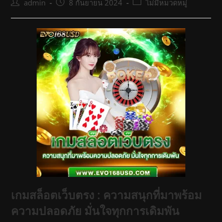
Post
Post
Post
admin
8 กันยายน 2024
ไม่มีหมวดหมู่
author:
published:
category:
เกมสล็อตเว็บตรง : ความสนุกที่มาพร้อม
ความปลอดภัย มั่นใจทุกการเดิมพัน