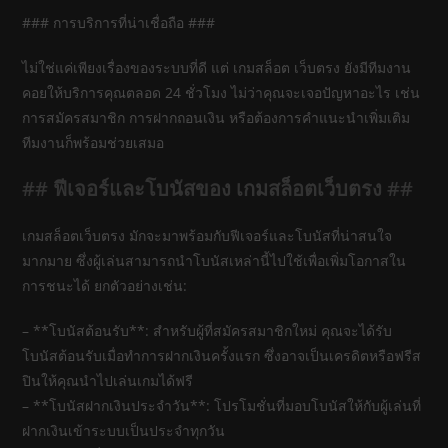
### การบริการที่น่าเชื่อถือ ###
ไม่ใช่แค่เพียงเรื่องของระบบที่ดี แต่ เกมสล็อต เว็บตรง ยังมีทีมงาน
คอยให้บริการคุณตลอด 24 ชั่วโมง ไม่ว่าคุณจะเจอปัญหาอะไร เช่น
การสมัครสมาชิก การฝากถอนเงิน หรือต้องการคำแนะนำเพิ่มเติม
ทีมงานก็พร้อมช่วยเสมอ
## ฟีเจอร์และโบนัสของ เกมสล็อตเว็บตรง ##
เกมสล็อตเว็บตรง มักจะมาพร้อมกับฟีเจอร์และโบนัสที่น่าสนใจ
มากมาย ซึ่งผู้เล่นสามารถนำโบนัสเหล่านี้ไปใช้เพื่อเพิ่มโอกาสใน
การชนะได้ ยกตัวอย่างเช่น:
– **โบนัสต้อนรับ**: สำหรับผู้ที่สมัครสมาชิกใหม่ คุณจะได้รับ
โบนัสต้อนรับเมื่อทำการฝากเงินครั้งแรก ซึ่งอาจเป็นเครดิตหรือฟรีส
ปินให้คุณนำไปเล่นเกมได้ฟรี
– **โบนัสฝากเงินประจำวัน**: โปรโมชั่นที่มอบโบนัสให้กับผู้เล่นที่
ฝากเงินเข้าระบบเป็นประจำทุกวัน