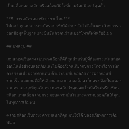
เป็นสล็อตคลาสสิก หรือสล็อตวิดีโอที่มาพร้อมฟีเจอร์สุดล้ำ
**5. การสมัครสมาชิกยุ่งยากไหม?**
ไม่เลย! คุณสามารถสมัครสมาชิกได้ง่ายๆ ในไม่กี่ขั้นตอน โดยการก
รอกข้อมูลพื้นฐานและยืนยันตัวตนผ่านเบอร์โทรศัพท์หรืออีเมล
## บทสรุป ##
เกมสล็อตเว็บตรง เป็นทางเลือกที่ดีที่สุดสำหรับผู้ที่ต้องการเล่นสล็อต
ออนไลน์อย่างปลอดภัยและไม่ต้องกังวลเกี่ยวกับการโกงหรือการหัก
ค่าธรรมเนียมจากตัวแทน ด้วยระบบที่ปลอดภัย การฝากถอนที่
รวดเร็ว และเกมที่มีให้เลือกมากมาย เกมสล็อต เว็บตรง จึงเป็นแหล่ง
รวมความสนุกที่คุณไม่ควรพลาด ไม่ว่าคุณจะเป็นมือใหม่หรือเซียน
สล็อต เกมสล็อต เว็บตรง มอบความมั่นใจและความปลอดภัยให้คุณ
ในทุกการเดิมพัน
# เกมสล็อตเว็บตรง: ความสนุกที่คุณมั่นใจได้ ปลอดภัยทุกการเดิม
พัน #