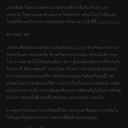
เกมสล็อตเว็บตรง แหล่งรวมเกมสล็อตที่น่าเชื่อถือ มั่นคง และ
ปลอดภัย ไม่ผ่านเอเย่นต์ เล่นง่าย ได้เงินจริง พร้อมโปรโมชั่นและ
โบนัสที่น่าสนใจ
สามารถสมัครสมาชิกผ่านเราได้ ที่นี้
evo168usd2
## บทนำ ##
เคยไหมที่คุณต้องเจอกับการเล่นสล็อต
ออนไลน์
แล้วเกิดความกังวล?
กังวลเรื่องความปลอดภัย กังวลเรื่องการฝากถอน หรือแม้แต่การถูก
โกง ถ้าเคย! คุณไม่ได้อยู่คนเดียว เพราะผู้เล่นหลายคนต่างก็กังวลกับ
สิ่งเหล่านี้ นี่คือเหตุผลที่ “เกมสล็อต เว็บตรง” กลายเป็นคำตอบของ
การเล่นสล็อตออนไลน์ที่น่าเชื่อถือและปลอดภัยที่สุดในยุคนี้ เกม
สล็อตเว็บตรงไม่เพียงแค่ให้ความมั่นใจในเรื่องความปลอดภัย แต่ยัง
มอบประสบการณ์การเล่นที่ยอดเยี่ยมและเพลิดเพลินไปกับกราฟิกสุด
อลังการ พร้อมทั้งฟีเจอร์ที่ไม่ซับซ้อน แต่แจกหนัก แจกจริง!
หากคุณกำลังมองหาเกมสล็อตที่ไม่ผ่านเอเย่นต์ ที่คุณสามารถมั่นใจ
ได้ในทุกขั้นตอนการเล่น บทความนี้คือคำตอบของคุณ