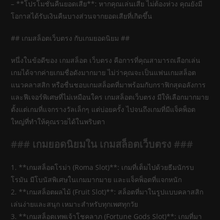
– **โปรโมชั่นคืนยอดเสีย**: หากคุณเล่นเสีย ไม่ต้องห่วง คุณยังมี
โอกาสได้รับเงินคืนบางส่วนจากยอดเสียที่เกิดขึ้น
## เกมสล็อตเว็บตรง กับเกมยอดนิยม ##
หนึ่งในข้อดีของ เกมสล็อต เว็บตรง คือการที่คุณสามารถเลือกเล่น
เกมได้จากค่ายเกมชื่อดังมากมาย ไม่ว่าคุณจะเป็นแฟนเกมสล็อต
แนวคลาสสิก หรือชื่นชอบเกมสล็อตที่มาพร้อมกับกราฟิกสุดอลังการ
และฟีเจอร์พิเศษที่ไม่เหมือนใคร เกมสล็อตเว็บตรง มีให้เลือกมากมาย
ตั้งแต่เกมที่แจกรางวัลเล็กๆ แต่บ่อยครั้ง ไปจนถึงเกมที่มีแจ็คพ็อต
ใหญ่ที่ทำให้คุณรวยได้ในพริบตา
### เกมยอดนิยมใน เกมสล็อตเว็บตรง ###
1. **เกมสล็อตโรม่า (Roma Slot)**: เกมที่เต็มไปด้วยธีมนักรบ
โรมัน มีโบนัสพิเศษในเกมมากมาย และแจ็คพ็อตที่แจกหนัก
2. **เกมสล็อตผลไม้ (Fruit Slot)**: สล็อตที่มาในรูปแบบคลาสสิก
เล่นง่ายและสนุก เหมาะสำหรับทุกเพศทุกวัย
3. **เกมสล็อตเทพเจ้าโชคลาภ (Fortune Gods Slot)**: เกมที่มา