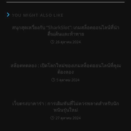
YOU MIGHT ALSO LIKE
สนุกสุดเหวี่ยงกับ “SharkSlot”: เกมสล็อตออนไลน์ที่น่า
ตื่นเต้นและท้าทาย
26 ตุลาคม 2024
สล้อตทดลอง : เปิดโลกใหม่ของเกมสล็อตออนไลน์ที่คุณ
ต้องลอง
5 ตุลาคม 2024
เว็บตรงบาคาร่า : การเดิมพันที่ไม่ควรพลาดสำหรับนัก
พนันรุ่นใหม่
27 ตุลาคม 2024