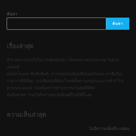
ค้นหา
ค้นหา
เรื่องล่าสุด
สำรวจความมั่นใจในการเดิมพันกับ “เว็บตรงจากต่างประเทศ ไม่ผ่าน
เอเย่นต์”
สล็อตเว็บนอก ลิขสิทธิ์แท้ : การเล่นเกมสล็อตที่ปลอดภัยและน่าเชื่อถือ!
บาคาร่าที่ดีที่สุด : เกมเดิมพันที่ตอบโจทย์ทั้งความสนุกและการทำกำไร!
ฝากถอนวอเลท : ปลดล็อกการทำธุรกรรมในยุคดิจิทัล
มีสล็อต168 : รวยไปกับการหมุนสล็อตที่ไม่มีที่สิ้นสุด
ความเห็นล่าสุด
ไม่มีความเห็นที่จะแสดง