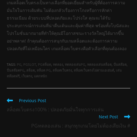
เกมสล็อตเว็บตรงเป็นทางเลือกที่ยอดเยี่ยมสำหรับผู้ที่ต้องการความ
มั่นใจในการเดิมพัน ไม่ต้องกลัวเรื่องการโกงหรือการหักค่า
ธรรมเนียม ด้วยระบบที่ปลอดภัยและโปร่งใส คุณจะได้รับ
ประสบการณ์การเล่นที่น่าตื่นเต้นและคุ้มค่าที่สุด พร้อมทั้งโบนัสและ
โปรโมชั่นมากมายที่ทำให้คุณมีโอกาสชนะรางวัลใหญ่ได้มากขึ้น
อย่าพลาด! ถ้าคุณต้องการสนุกกับเกมสล็อตและต้องการความ
ปลอดภัยที่ไม่เหมือนใคร เกมสล็อตเว็บตรงคือตัวเลือกที่คุณต้องลอง
TAGS:
PG
,
PGSLOT
,
PGสล็อต
,
ทดลอง
,
ทดลองเล่นPG
,
ทดลองเล่นสล็อต
,
ปั่นสล๊อต
,
ปั่นสล๊อตPG
,
สล็อต
,
สล็อต PG
,
สล็อตเว็บตรง
,
สล็อตเว็บตรงไม่ผ่านเอเย่นต์
,
เล่น
สล๊อตฟรี
,
เว็บตรง
,
แตกหนัก
Read
Previous Post
more
สล็อตเว็บตรง100% : ปลอดภัยมั่นใจทุกการเล่น
articles
Next Post
PGทดลองเล่น : สนุกทุกเกมโดยไม่ต้องเสียเงิน #