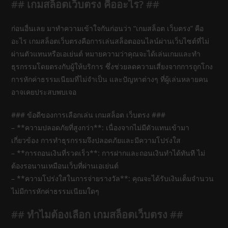
## เกมสล็อตเว็บตรง คืออะไร? ##
ก่อนอื่นเลย มาทำความเข้าใจกันก่อนว่า “เกมสล็อต เว็บตรง” คือ
อะไร เกมสล็อตเว็บตรงคือการเล่นสล็อตออนไลน์ผ่านเว็บไซต์ที่ไม่
ผ่านตัวแทนหรือเอเย่นต์ หมายความว่าคุณจะได้เล่นเกมและทำ
ธุรกรรมโดยตรงกับผู้ให้บริการ ซึ่งช่วยลดความเสี่ยงจากการถูกโกง
การหักค่าธรรมเนียมที่ไม่จำเป็น และปัญหาต่างๆ ที่ผู้เล่นหลายคน
อาจเคยประสบพบเจอ
### ข้อดีของการเลือกเล่น เกมสล็อต เว็บตรง ###
– **ความปลอดภัยที่สูงกว่า**: เนื่องจากไม่มีตัวแทนเข้ามา
เกี่ยวข้อง การทำธุรกรรมจึงปลอดภัยและมีความโปร่งใส
– **การถอนเงินที่รวดเร็ว**: การฝากและถอนเงินทำได้ทันที ไม่
ต้องรอนานเหมือนเว็บที่ผ่านเอเย่นต์
– **ความโปร่งใสในการจ่ายรางวัล**: คุณจะได้รับเงินเต็มจำนวน
ไม่มีการหักค่าธรรมเนียมใดๆ
## ทำไมต้องเลือก เกมสล็อตเว็บตรง ##