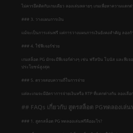
ไม่ควรยึดติดกับเกมเดียว ลองเล่นหลายๆ เกมเพื่อหาความแต
### 3. วางแผนการเงิน
แม้จะเป็นการเล่นฟรี แต่การวางแผนการเงินยังคงสำคัญ ลอง
### 4. ใช้ฟีเจอร์ช่วย
เกมสล็อต PG มักจะมีฟีเจอร์ต่างๆ เช่น ฟรีสปิน โบนัส และฟีเจอร์
ประโยชน์สูงสุด
### 5. ตรวจสอบความถี่ในการจ่าย
แต่ละเกมจะมีอัตราการจ่ายเงินหรือ RTP ที่แตกต่างกัน ลองเลือก
## FAQs เกี่ยวกับ สูตรสล็อต PGทดลองเล่นฟ
### 1. สูตรสล็อต PG ทดลองเล่นฟรีคืออะไร?