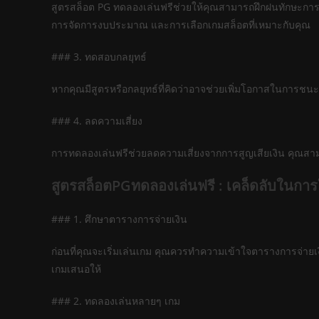
สูตรสล็อต PG ทดลองเล่นฟรีช่วยให้คุณสามารถฝึกฝนทักษะการเล่
การจัดการงบประมาณ และการเลือกเกมสล็อตที่เหมาะกับคุณ
### 3. ทดสอบกลยุทธ์
หากคุณมีสูตรหรือกลยุทธ์ที่คิดว่าอาจช่วยเพิ่มโอกาสในการชนะ 
### 4. ลดความเสี่ยง
การทดลองเล่นฟรีช่วยลดความเสี่ยงจากการสูญเสียเงิน คุณสามา
สูตรสล็อตPGทดลองเล่นฟรี : เคล็ดลับในกา
### 1. ศึกษาตารางการจ่ายเงิน
ก่อนที่คุณจะเริ่มเล่นเกม คุณควรทำความเข้าใจตารางการจ่ายเงิ
เกมเสนอให้
### 2. ทดลองเล่นหลายๆ เกม