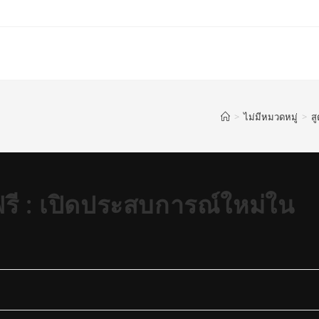
>
ไม่มีหมวดหมู่
>
ส
รี : เปิดประสบการณ์ใหม่ใน