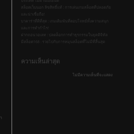
ประเทศ ไม่ผ่านเอเย่นต์”
สล็อตเว็บนอก ลิขสิทธิ์แท้ : การเล่นเกมสล็อตที่ปลอดภัย
และน่าเชื่อถือ!
บาคาร่าที่ดีที่สุด : เกมเดิมพันที่ตอบโจทย์ทั้งความสนุก
และการทำกำไร!
ฝากถอนวอเลท : ปลดล็อกการทำธุรกรรมในยุคดิจิทัล
มีสล็อต168 : รวยไปกับการหมุนสล็อตที่ไม่มีที่สิ้นสุด
ความเห็นล่าสุด
ไม่มีความเห็นที่จะแสดง
ลา