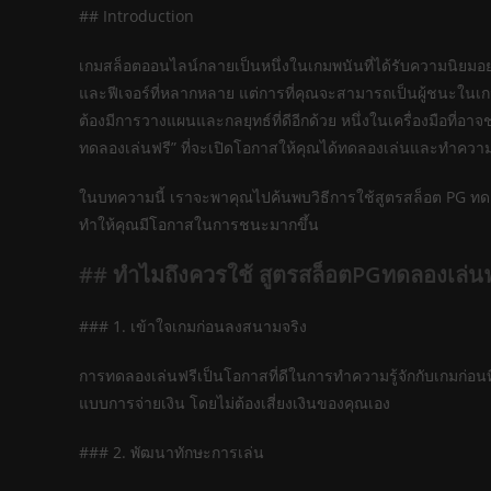
## Introduction
เกมสล็อตออนไลน์กลายเป็นหนึ่งในเกมพนันที่ได้รับความนิยมอย่
และฟีเจอร์ที่หลากหลาย แต่การที่คุณจะสามารถเป็นผู้ชนะในเกมเหล
ต้องมีการวางแผนและกลยุทธ์ที่ดีอีกด้วย หนึ่งในเครื่องมือที่
ทดลองเล่นฟรี” ที่จะเปิดโอกาสให้คุณได้ทดลองเล่นและทำความเข
ในบทความนี้ เราจะพาคุณไปค้นพบวิธีการใช้สูตรสล็อต PG ทดลอง
ทำให้คุณมีโอกาสในการชนะมากขึ้น
## ทำไมถึงควรใช้ สูตรสล็อตPGทดลองเล่นฟ
### 1. เข้าใจเกมก่อนลงสนามจริง
การทดลองเล่นฟรีเป็นโอกาสที่ดีในการทำความรู้จักกับเกมก่อนที่จ
แบบการจ่ายเงิน โดยไม่ต้องเสี่ยงเงินของคุณเอง
### 2. พัฒนาทักษะการเล่น