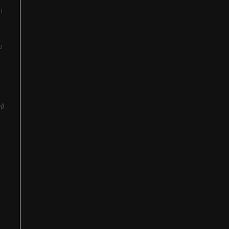
บ
ม
ห้