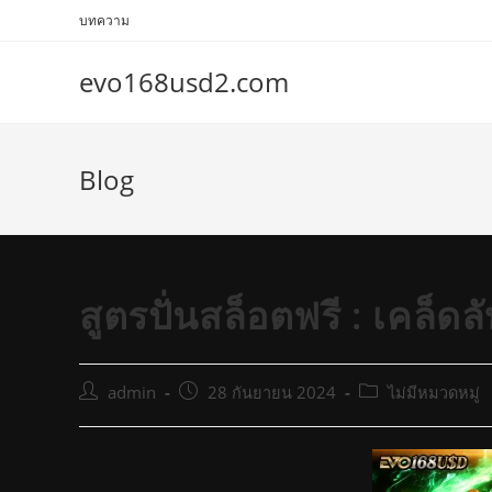
Skip
บทความ
to
content
evo168usd2.com
Blog
สูตรปั่นสล็อตฟรี : เคล็ด
Post
Post
Post
admin
28 กันยายน 2024
ไม่มีหมวดหมู่
author:
published:
category: