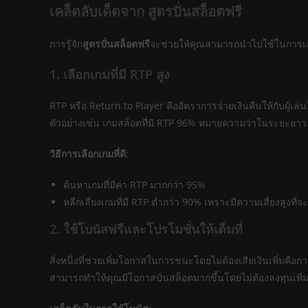
เคล็ดลับเด็ดจาก สูตรปั่นสล็อตฟรี
การรู้จัก
สูตรปั่นสล็อตฟรี
จะช่วยให้คุณสามารถนำไปใช้ในการเ
1. เลือกเกมที่มี RTP สูง
RTP หรือ Return to Player คืออัตราการจ่ายเงินคืนให้กับผู้เล่นใ
ตัวอย่างเช่น เกมสล็อตที่มี RTP 96% หมายความว่าในระยะยาว 
วิธีการเลือกเกมที่ดี
:
ค้นหาเกมที่มีค่า RTP มากกว่า 95%
หลีกเลี่ยงเกมที่มี RTP ต่ำกว่า 90% เพราะมีความเสี่ยงสูงที่จะ
2. ใช้โบนัสฟรีและโปรโมชั่นให้เต็มที่
สิ่งหนึ่งที่ช่วยเพิ่มโอกาสในการชนะโดยไม่ต้องเสียเงินเพิ่มค
สามารถทำให้คุณมีโอกาสปั่นสล็อตมากขึ้นโดยไม่ต้องลงทุนเพิ่