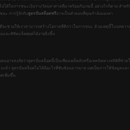
ามเป็นไปได้ในการชนะเงินรางวัลมหาศาลที่มาพร้อมกับเกมนี้ อย่างไรก็ตาม สำหรั
รชนะ การรู้จักกับ
สูตรปั่นสล็อตฟรี
อาจเป็นคำตอบที่คุณกำลังมองหา
คที่ดีจะช่วยให้เราสามารถสร้างโอกาสที่ดีกว่าในการชนะ ด้วยเหตุนี้ในบทควา
นและพิชิตแจ็คพอตได้ง่ายยิ่งขึ้น
คนอาจสงสัยว่าสูตรปั่นสล็อตนี้เป็นเพียงเคล็ดลับหรือเทคนิคทางสถิติที่ช่วยใ
งแล้ว สูตรปั่นสล็อตไม่ได้มีอะไรที่ซับซ้อนมากมาย แต่เป็นการใช้ข้อมูลและ
เพิ่มขึ้น