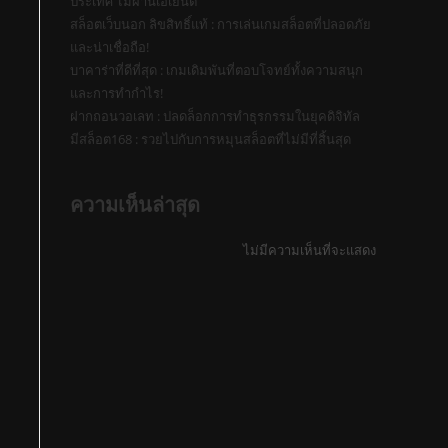
ประเทศ ไม่ผ่านเอเย่นต์”
สล็อตเว็บนอก ลิขสิทธิ์แท้ : การเล่นเกมสล็อตที่ปลอดภัย
และน่าเชื่อถือ!
บาคาร่าที่ดีที่สุด : เกมเดิมพันที่ตอบโจทย์ทั้งความสนุก
และการทำกำไร!
ฝากถอนวอเลท : ปลดล็อกการทำธุรกรรมในยุคดิจิทัล
มีสล็อต168 : รวยไปกับการหมุนสล็อตที่ไม่มีที่สิ้นสุด
ความเห็นล่าสุด
ไม่มีความเห็นที่จะแสดง