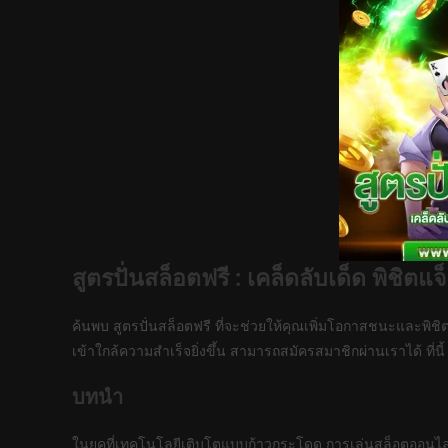
สูตรปั่นสล็อตฟรี : เคล็ดลับเด็ด พิชิตแ
ค้นพบ สูตรปั่นสล็อตฟรี ที่จะช่วยให้คุณเพิ่มโอกาสชนะและพิช
เข้าใกล้ความสำเร็จยิ่งขึ้น
สามารถสมัครสมาชิกผ่านเราได้ ที่นี
บทนำ
ในยุคที่เทคโนโลยีเติบโตแบบก้าวกระโดด การเล่นสล็อตออนไลน์ก