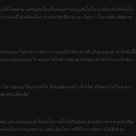
รอให้โชคช่วย แต่มันยังเป็นเรื่องของการผจญภัยในโลกเสมือนจริงที่เต็มไป
เล่นที่ไม่เหมือนใคร ด้วยกราฟิกที่สวยงาม เรื่องราวในเกมที่น่าติดตาม
เกมและไม่สามารถรับการช่วยเหลือได้ทันท่วงที สล็อต pgแท้ เข้าใจข้อนี้ด
่ว่าคุณจะเจอปัญหาอะไร คุณจะได้รับความช่วยเหลืออย่างรวดเร็วและเป็นมิตร
 ไม่ว่าคุณจะใช้อุปกรณ์ใด ทั้งคอมพิวเตอร์ แท็บเล็ต หรือสมาร์ทโฟน คุณ
ิเคชันเพิ่มเติม
่ และสล็อตpgแท้ ก็มอบโอกาสนั้นให้กับผู้เล่น ด้วยอัตราการจ่ายเงินที่สูง
ียงแต่เป็นการสนุกสนาน แต่ยังเป็นโอกาสที่ดีในการเพิ่มรายได้อีกด้วย