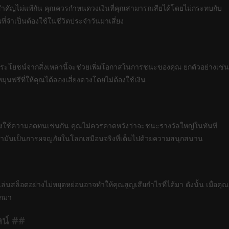
่สำคัญไม่แพ้กัน คุณควรกำหนดวงเงินที่คุณสามารถเสียได้โดยไม่กระทบกับ
ี่จำเป็นต้องใช้ในชีวิตประจำวันมาเสี่ยง
ระโยชน์จากสิ่งเหล่านี้จะช่วยเพิ่มโอกาสในการชนะของคุณ ยกตัวอย่างเช่น
นฟรีที่ให้คุณได้ลองเสี่ยงดวงโดยไม่ต้องใช้เงิน
้องใช้ความอดทนเช่นกัน คุณไม่ควรคาดหวังว่าจะชนะรางวัลใหญ่ในทันที
มันเป็นการผจญภัยในโลกเสมือนจริงที่เต็มไปด้วยความสนุกสนาน
รเล่นสล็อตอย่างไม่หยุดหย่อนอาจทำให้คุณสูญเสียกำไรที่ได้มา ดังนั้น เมื่อคุณ
อกมา
น์ ##