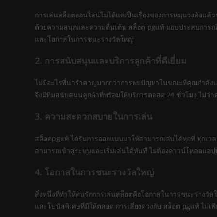
การเล่นสล็อตออนไลน์ไม่ได้แค่เป็นเรื่องของการหมุนวงล้อแล้ว
ด้วยความสนุกและความตื่นเต้น สล็อต pgแท้ มอบประสบการณ์การ
และโอกาสในการชนะรางวัลใหญ่
2. การสนับสนุนและบริการลูกค้าที่ดีเยี่ยม
ไม่มีอะไรที่น่ารำคาญมากกว่าการพบปัญหาในขณะที่คุณกำลังเล่น
จึงมีทีมสนับสนุนลูกค้าที่พร้อมให้บริการตลอด 24 ชั่วโมง ไม
3. ความสะดวกสบายในการเล่น
สล็อตpgแท้ ได้รับการออกแบบมาให้สามารถเล่นได้ทุกที่ ทุกเวลา
สามารถเข้าสู่ระบบและเริ่มเล่นได้ทันที ไม่ต้องดาวน์โหลดแอปพล
4. โอกาสในการชนะรางวัลใหญ่
สิ่งหนึ่งที่ทำให้คนรักการเล่นสล็อตคือโอกาสในการชนะรางวัลใหญ
และโบนัสพิเศษที่มีให้ตลอด การเสี่ยงดวงกับ สล็อต pgแท้ ไม่เพ