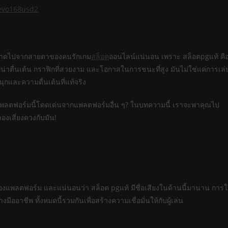
evo168usd2
ไม่พลาดไปจากสายตาของคนรักเกม
สล็อต
ออนไลน์แน่นอน เพราะ สล็อตpgแท้ คื
่น่าตื่นเต้น กราฟิกที่สวยงาม และโอกาสในการชนะที่สูง มันไม่ใช่แค่การเล่
ุกและความตื่นเต้นที่แท้จริง
ำให้แพลตฟอร์มนี้โดดเด่นจากแพลตฟอร์มอื่น ๆ? ในบทความนี้ เราจะพาคุณไป
งเสี่ยงดวงกับมัน!
ถือของแพลตฟอร์ม และแน่นอนว่า สล็อต pgแท้ มีชื่อเสียงในด้านนี้มานาน การใ
ืออาชีพ ทั้งหมดนี้รวมกันเพื่อสร้างความเชื่อมั่นให้กับผู้เล่น