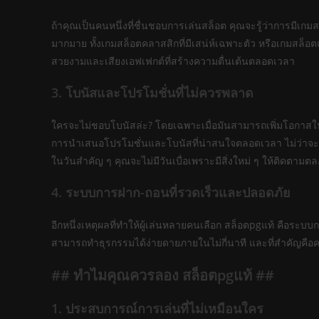
ถ้าคุณเป็นคนหนึ่งที่ชื่นชอบการเล่นสล็อต คุณจะรู้ว่าการมีเกมสล
มากมาย ทั้งเกมสล็อตคลาสสิกที่มีเสน่ห์เฉพาะตัว หรือเกมสล็อต
สวยงามและเสียงเอฟเฟกต์ที่สร้างความตื่นเต้นตลอดเวลา
3. โบนัสและโปรโมชั่นที่ไม่ควรพลาด
ใครจะไม่ชอบโบนัสล่ะ? โดยเฉพาะเมื่อมันสามารถเพิ่มโอกาสใน
การนำเสนอโปรโมชั่นและโบนัสที่น่าสนใจตลอดเวลา ไม่ว่าจะเ
ในวันสำคัญ ๆ คุณจะไม่มีวันเบื่อเพราะมีสิ่งใหม่ ๆ ให้ติดตามต
4. ระบบการฝาก-ถอนที่รวดเร็วและปลอดภัย
อีกหนึ่งเหตุผลที่ทำให้ผู้เล่นหลายคนเลือก สล็อตpgแท้ คือระบ
สามารถทำธุรกรรมได้ง่ายดายภายในไม่กี่นาที และที่สำคัญคื
## ทำไมคุณควรลอง สล็อตpgแท้ ##
1. ประสบการณ์การเล่นที่ไม่เหมือนใคร