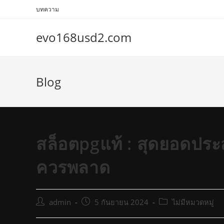
Skip
บทความ
to
content
evo168usd2.com
Blog
สล็อตpgแท้ : สุดยอดประ
ควรพลาด
Post
Post
Post
admin
5 กันยายน 2024
ไม่มีหมวดหมู่
author:
published:
category: