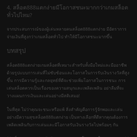
4. สล็อต888แตกง่ายมีโอกาสชนะมากกว่าเกมสล็อต
ทั่วไปไหม?
จากประสบการณ์ของผู้เล่นหลายคนสล็อต888แตกง่าย มีอัตราการ
จ่ายเงินที่สูงกว่าเกมสล็อตทั่วไป ทำให้มีโอกาสชนะมากขึ้น
บทสรุป
สล็อต888แตกง่ายเกมสล็อตที่เหมาะสำหรับทั้งมือใหม่และมืออาชีพ
ด้วยรูปแบบการเล่นที่ไม่ซับซ้อนและโอกาสในการรับเงินรางวัลที่สูง
ขึ้น การมีความรู้และกลยุทธ์ที่ดีจะช่วยเพิ่มโอกาสในการชนะ การ
เล่นสล็อตควรเป็นเรื่องของความสนุกและเพลิดเพลิน อย่าลืมที่จะ
วางแผนการเงินและเล่นอย่างมีสติเสมอ!
ในที่สุด ไม่ว่าคุณจะชนะหรือแพ้ สิ่งสำคัญคือการรู้จักพอและเล่น
อย่างมีความสุขสล็อต888แตกง่าย เป็นทางเลือกที่ดีหากคุณต้องการ
เพลิดเพลินกับการเล่นและมีโอกาสรับเงินรางวัลไปพร้อมๆ กัน