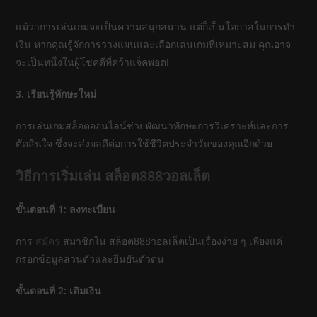
แม้ว่าการเล่นเกมจะเป็นความสนุกสนาน แต่ก็เป็นโอกาสในการทำ
เงิน หากคุณรู้จักการวางแผนและเลือกเล่นเกมที่เหมาะสม คุณอาจ
จะเป็นหนึ่งในผู้โชคดีที่คว้าแจ็คพอต!
3. เรียนรู้ทักษะใหม่
การเล่นเกมสล็อตออนไลน์ช่วยพัฒนาทักษะการวิเคราะห์และการ
ตัดสินใจ ซึ่งจะส่งผลดีต่อการใช้ชีวิตประจำวันของคุณอีกด้วย
วิธีการเริ่มเล่น สล็อต888วอลเล็ต
ขั้นตอนที่ 1: ลงทะเบียน
การ
สมัคร
สมาชิกใน สล็อต888วอลเล็ตเป็นเรื่องง่าย ๆ เพียงแค่
กรอกข้อมูลส่วนตัวและยืนยันตัวตน
ขั้นตอนที่ 2: เติมเงิน