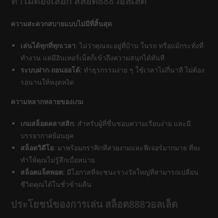
ทำไมต้องเลือก สล็อต888วอลเล็ต
ความสะดวกสบายแบบไม่มีที่สิ้นสุด
เล่นได้ทุกที่ทุกเวลา
: ไม่ว่าคุณจะอยู่ที่บ้าน ในรถ หรือแม้กระทั่งที่
ทำงาน แค่มีอินเทอร์เน็ตก็เข้าถึงความสนุกได้ทันที
ระบบฝาก-ถอนออโต้
: ทำธุรกรรมง่าย ๆ ใช้เวลาไม่กี่นาที ไม่ต้อง
รอนานให้หงุดหงิด
ความหลากหลายของเกม
เกมสล็อตคลาสสิก
: สำหรับผู้ที่ชื่นชอบความเรียบง่าย และมี
บรรยากาศย้อนยุค
สล็อตวิดีโอ
: มาพร้อมกราฟิกที่สวยงามและฟีเจอร์มากมาย ที่จะ
ทำให้คุณไม่รู้สึกเบื่อหน่าย
สล็อตแจ็คพอต
: มีโอกาสที่จะชนะรางวัลใหญ่ที่สามารถเปลี่ยน
ชีวิตคุณได้ในชั่วข้ามคืน
ประโยชน์ของการเล่น สล็อต888วอลเล็ต