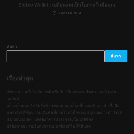
Slotxo Wallet : เปลี่ยนเกมเป็นโอกาสในมือคุณ
5 ตุลาคม 2024
ค้นหา
ค้นหา
เรื่องล่าสุด
สำรวจความมั่นใจในการเดิมพันกับ “เว็บตรงจากต่างประเทศ ไม่ผ่าน
เอเย่นต์”
สล็อตเว็บนอก ลิขสิทธิ์แท้ : การเล่นเกมสล็อตที่ปลอดภัยและน่าเชื่อถือ!
บาคาร่าที่ดีที่สุด : เกมเดิมพันที่ตอบโจทย์ทั้งความสนุกและการทำกำไร!
ฝากถอนวอเลท : ปลดล็อกการทำธุรกรรมในยุคดิจิทัล
มีสล็อต168 : รวยไปกับการหมุนสล็อตที่ไม่มีที่สิ้นสุด