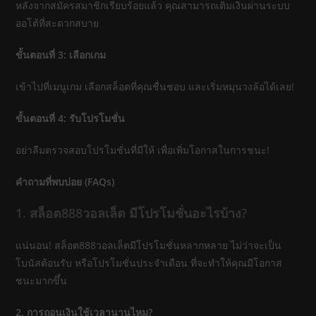
หลังจากสมัครสมาชิกเรียบร้อยแล้ว คุณสามารถเติมเงินผ่านระบบ
ออโต้ที่สะดวกสบาย
ขั้นตอนที่ 3: เลือกเกม
เข้าไปที่เมนูเกม เลือกสล็อตที่คุณชื่นชอบ และเริ่มหมุนวงล้อได้เลย!
ขั้นตอนที่ 4: รับโปรโมชั่น
อย่าลืมตรวจสอบโปรโมชั่นที่มีให้ เพื่อเพิ่มโอกาสในการชนะ!
คำถามที่พบบ่อย (FAQs)
1. สล็อต888วอลเล็ต มีโปรโมชั่นอะไรบ้าง?
แน่นอน! สล็อต888วอลเล็ตมีโปรโมชั่นหลากหลาย ไม่ว่าจะเป็น
โบนัสต้อนรับ หรือโปรโมชั่นประจำเดือน ที่จะทำให้คุณมีโอกาส
ชนะมากขึ้น
2. การถอนเงินใช้เวลานานไหม?