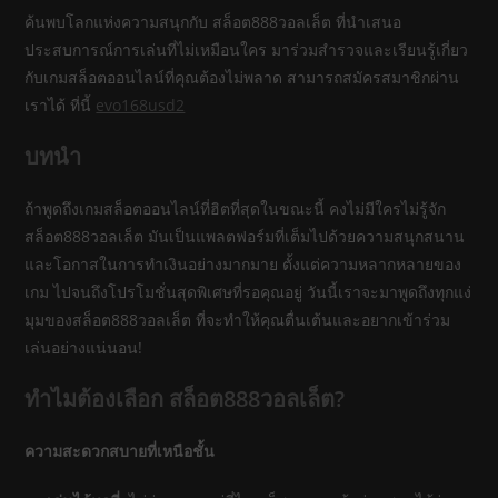
ค้นพบโลกแห่งความสนุกกับ สล็อต888วอลเล็ต ที่นำเสนอ
ประสบการณ์การเล่นที่ไม่เหมือนใคร มาร่วมสำรวจและเรียนรู้เกี่ยว
กับเกมสล็อตออนไลน์ที่คุณต้องไม่พลาด
สามารถสมัครสมาชิกผ่าน
เราได้ ที่นี้
evo168usd2
บทนำ
ถ้าพูดถึงเกมสล็อตออนไลน์ที่ฮิตที่สุดในขณะนี้ คงไม่มีใครไม่รู้จัก
สล็อต888วอลเล็ต มันเป็นแพลตฟอร์มที่เต็มไปด้วยความสนุกสนาน
และโอกาสในการทำเงินอย่างมากมาย ตั้งแต่ความหลากหลายของ
เกม ไปจนถึงโปรโมชั่นสุดพิเศษที่รอคุณอยู่ วันนี้เราจะมาพูดถึงทุกแง่
มุมของสล็อต888วอลเล็ต ที่จะทำให้คุณตื่นเต้นและอยากเข้าร่วม
เล่นอย่างแน่นอน!
ทำไมต้องเลือก สล็อต888วอลเล็ต?
ความสะดวกสบายที่เหนือชั้น