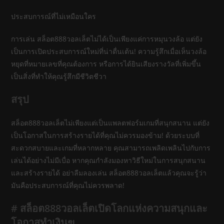
ประสบการณ์ที่ไม่เหมือนใคร
การเล่น สล็อต888วอลเล็ตไม่ได้เป็นเพียงแค่การหมุนวงล้อ แต่ยัง
เป็นการเปิดประสบการณ์ใหม่ที่น่าตื่นเต้น! ความรู้สึกเมื่อเห็นวงล้อ
หยุดที่หมายเลขที่คุณต้องการ หรือการได้ยินเสียงรางวัลที่เพิ่มขึ้น
เป็นสิ่งที่ทำให้คุณรู้สึกมีชีวิตชีวา
สรุป
สล็อต888วอลเล็ตไม่เพียงแต่เป็นแพลตฟอร์มเกมที่สนุกสนาน แต่ยัง
เป็นโอกาสในการสร้างรายได้ที่คุณไม่ควรมองข้าม! ด้วยระบบที่
สะดวกสบายและเกมที่หลากหลาย คุณสามารถเพลิดเพลินไปกับการ
เล่นได้อย่างไม่มีเบื่อ หากคุณกำลังมองหาวิธีใหม่ในการสนุกสนาน
และสร้างรายได้ อย่าลืมลองเล่น สล็อต888วอลเล็ตแล้วคุณจะรู้ว่า
มันคือประสบการณ์ที่คุณไม่ควรพลาด!
# สล็อต888วอลเล็ตเปิดโลกแห่งความสนุกและ
โอกาสทำเงินฃ