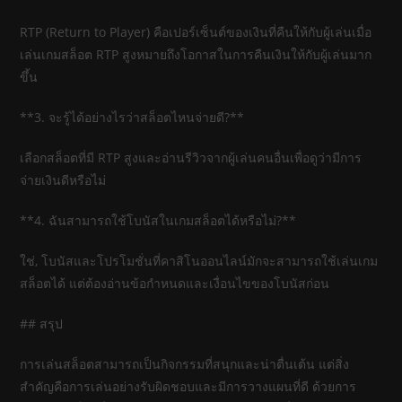
RTP (Return to Player) คือเปอร์เซ็นต์ของเงินที่คืนให้กับผู้เล่นเมื่อ
เล่นเกมสล็อต RTP สูงหมายถึงโอกาสในการคืนเงินให้กับผู้เล่นมาก
ขึ้น
**3. จะรู้ได้อย่างไรว่าสล็อตไหนจ่ายดี?**
เลือกสล็อตที่มี RTP สูงและอ่านรีวิวจากผู้เล่นคนอื่นเพื่อดูว่ามีการ
จ่ายเงินดีหรือไม่
**4. ฉันสามารถใช้โบนัสในเกมสล็อตได้หรือไม่?**
ใช่, โบนัสและโปรโมชั่นที่คาสิโนออนไลน์มักจะสามารถใช้เล่นเกม
สล็อตได้ แต่ต้องอ่านข้อกำหนดและเงื่อนไขของโบนัสก่อน
## สรุป
การเล่นสล็อตสามารถเป็นกิจกรรมที่สนุกและน่าตื่นเต้น แต่สิ่ง
สำคัญคือการเล่นอย่างรับผิดชอบและมีการวางแผนที่ดี ด้วยการ