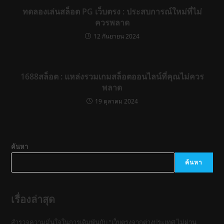
ทดลองเล่นสล็อต PG เว็บตรง : ประสบการณ์ใหม่ที่ไม่
ควรพลาด
12 กันยายน 2024
1688สล็อต : แหล่งรวมเกมสล็อตออนไลน์ที่คุณไม่ควร
พลาด
19 ตุลาคม 2024
ค้นหา
ค้นหา
เรื่องล่าสุด
สำรวจความมั่นใจในการเดิมพันกับ “เว็บตรงจากต่างประเทศ ไม่ผ่าน