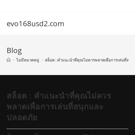
Skip
to
content
evo168usd2.com
Blog
>
ไม่มีหมวดหมู่
>
สล็อต : คำแนะนำที่คุณไม่ควรพลาดเพื่อการเล่นที่สน
สล็อต : คำแนะนำที่คุณไม่ควร
พลาดเพื่อการเล่นที่สนุกและ
ปลอดภัย