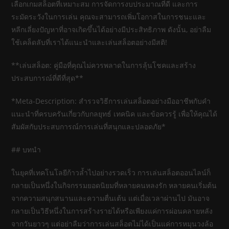
เลือกเกมสล็อตที่เหมาะสม การจัดการงบประมาณที่ดี และการ
ระมัดระวังในการเล่น คุณจะสามารถเพิ่มโอกาสในการชนะและ
หลีกเลี่ยงปัญหาที่อาจเกิดขึ้นได้อย่างมีประสิทธิภาพ ดังนั้น, อย่าลืม
ใช้เคล็ดลับที่เราได้แนะนำและเล่นสล็อตอย่างมีสติ!
**เล่นสล็อต: คู่มือที่คุณไม่ควรพลาดในการลุ้นโชคและสร้าง
ประสบการณ์ที่ดีที่สุด**
*Meta-Description: สำรวจวิธีการเล่นสล็อตอย่างมืออาชีพกับคำ
แนะนำที่ครบครันเกี่ยวกับกลยุทธ์ เทคนิค และข้อควรรู้ เพื่อให้คุณได้
สัมผัสกับประสบการณ์การเล่นที่สนุกและปลอดภัย*
## บทนำ
ในยุคที่เทคโนโลยีก้าวล้ำไปอย่างรวดเร็ว การเล่นสล็อตออนไลน์ก็
กลายเป็นหนึ่งในกิจกรรมยอดนิยมที่หลายคนหลงรัก หลายคนเริ่มต้น
จากความสนุกสนานและความตื่นเต้น แต่เมื่อเวลาผ่านไป มันอาจ
กลายเป็นวิธีหนึ่งในการสร้างรายได้หรือเพียงแค่การผ่อนคลายหลัง
จากวันยาวๆ แต่อย่าลืมว่าการเล่นสล็อตไม่ได้เป็นแค่การหมุนวงล้อ