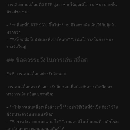
การเลือกเกมสล็อตที่มี RTP สูงจะช่วยให้คุณมีโอกาสชนะมากขึ้น
ตัวอย่างเช่น:
– **สล็อตที่มี RTP 95% ขึ้นไป**: จะมีโอกาสคืนเงินให้กับผู้เล่น
มากกว่า
– **สล็อตที่มีโบนัสและฟีเจอร์พิเศษ**: เพิ่มโอกาสในการชนะ
รางวัลใหญ่
## ข้อควรระวังในการเล่น สล็อต
### การเล่นสล็อตอย่างรับผิดชอบ
การเล่นสล็อตควรทำอย่างรับผิดชอบเพื่อป้องกันการเกิดปัญหา
ทางการเงินหรือสุขภาพจิต:
– **ไม่ควรเล่นสล็อตเพื่อล้างหนี้**: อย่าใช้เงินที่จำเป็นต้องใช้ใน
ชีวิตประจำวันมาเล่นสล็อต
– **อย่าหวังว่าจะชนะเสมอไป**: เกมคาสิโนเป็นเกมที่อาศัยโชค
และไม่สามารถคาดเดาผลลัพธ์ได้