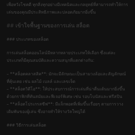
เพื่อหวังโชคดี ทุกสิ่งทุกอย่างมีเทคนิคและกลยุทธ์ที่สามารถทำให้การ
เล่นของคุณมีประสิทธิภาพและปลอดภัยมากยิ่งขึ้น
## เข้าใจพื้นฐานของการเล่น สล็อต
### ประเภทของสล็อต
การเล่นสล็อตออนไลน์มีหลากหลายประเภทให้เลือก ซึ่งแต่ละ
ประเภทก็มีคุณสมบัติและความสนุกที่แตกต่างกัน:
– **สล็อตคลาสสิค**: มักจะมีลักษณะเป็นสามวงล้อและสัญลักษณ์
ที่คุ้นเคย เช่น ผลไม้ เบลล์ และเลขเจ็ด
– **สล็อตวิดีโอ**: ให้ประสบการณ์การเล่นที่น่าตื่นเต้นมากยิ่งขึ้น
ด้วยกราฟิกที่ทันสมัยและฟีเจอร์พิเศษ เช่น รอบโบนัสและฟรีสปิน
– **สล็อตโปรเกรสซีฟ**: มีแจ็กพอตที่เพิ่มขึ้นเรื่อยๆ ตามการวาง
เดิมพันของผู้เล่น ซึ่งอาจทำให้รางวัลใหญ่ได้
### วิธีการเล่นสล็อต