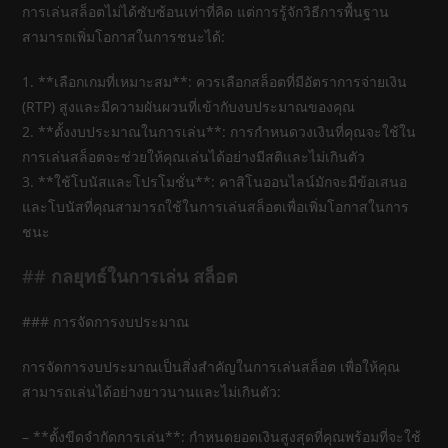
การเล่นสล็อตไม่ได้ซับซ้อนเท่าที่คิด แต่การรู้จักวิธีการพื้นฐาน
สามารถเพิ่มโอกาสในการชนะได้:
1. **เลือกเกมที่เหมาะสม**: ควรเลือกสล็อตที่มีอัตราการจ่ายเงิน
(RTP) สูงและมีความผันผวนที่เข้ากับงบประมาณของคุณ
2. **ตั้งงบประมาณในการเล่น**: การกำหนดวงเงินที่คุณจะใช้ใน
การเล่นสล็อตจะช่วยให้คุณเล่นได้อย่างมีสติและไม่เกินตัว
3. **ใช้โบนัสและโปรโมชั่น**: คาสิโนออนไลน์มักจะมีข้อเสนอ
และโบนัสที่คุณสามารถใช้ในการเล่นสล็อตเพื่อเพิ่มโอกาสในการ
ชนะ
## กลยุทธ์ในการเล่น สล็อต
### การจัดการงบประมาณ
การจัดการงบประมาณเป็นสิ่งสำคัญในการเล่นสล็อต เพื่อให้คุณ
สามารถเล่นได้อย่างยาวนานและไม่เกินตัว:
– **ตั้งขีดจำกัดการเล่น**: กำหนดยอดเงินสูงสุดที่คุณพร้อมที่จะใช้