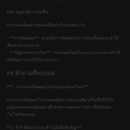
### ปัญหาที่อาจเกิดขึ้น
การเล่นสล็อตอาจส่งผลเสียหากไม่ระมัดระวัง:
– **การติดพนัน**: อาจเกิดการติดพันกับการเล่นสล็อตและทำให้
เสียเงินจำนวนมาก
– **ปัญหาทางการเงิน**: การเล่นสล็อตเกินงบประมาณอาจทำให้
เกิดปัญหาการเงินในระยะยาว
## คำถามที่พบบ่อย
**1. การเล่นสล็อตออนไลน์ปลอดภัยแค่ไหน?**
การเล่นสล็อตออนไลน์ปลอดภัยหากคุณเล่นที่คาสิโนที่ได้รับใบ
อนุญาตและควบคุมอย่างดี ควรตรวจสอบความน่าเชื่อถือของ
เว็บไซต์ก่อนเล่น
**2. RTP คืออะไรและทำไมมันถึงสำคัญ?**