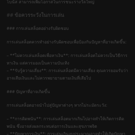
โบนัส สามารถเพิ่มโอกาสในการชนะรางวัลใหญ่
## ข้อควรระวังในการเล่น
### การเล่นสล็อตอย่างรับผิดชอบ
การเล่นสล็อตควรทำอย่างรับผิดชอบเพื่อป้องกันปัญหาที่อาจเกิดขึ้น:
– **ไม่ควรเล่นสล็อตเพื่อหาเงิน**: การเล่นสล็อตไม่ควรเป็นวิธีการ
หาเงิน แต่ควรมองเป็นความบันเทิง
– **รับรู้ความเสี่ยง**: การเล่นสล็อตมีความเสี่ยง คุณควรยอมรับว่า
อาจเสียเงินและไม่ควรพยายามตามเงินที่เสียไป
### ปัญหาที่อาจเกิดขึ้น
การเล่นสล็อตอาจนำไปสู่ปัญหาต่างๆ หากไม่ระมัดระวัง:
– **การติดพนัน**: การเล่นสล็อตมากเกินไปอาจทำให้เกิดการติด
พนัน ซึ่งอาจส่งผลกระทบต่อการเงินและสุขภาพจิต
– **ปัญหาการเงิน**: การเล่นเกินงบประมาณอาจทำให้เกิดปัญหา