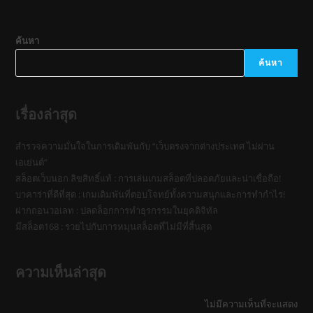
ค้นหา
ค้นหา
เรื่องล่าสุด
สำรวจความมั่นใจในการเดิมพันกับ “เว็บตรงจากต่างประเทศ ไม่ผ่าน
เอเย่นต์”
สล็อตเว็บนอก ลิขสิทธิ์แท้ : การเล่นเกมสล็อตที่ปลอดภัยและน่าเชื่อถือ!
บาคาร่าที่ดีที่สุด : เกมเดิมพันที่ตอบโจทย์ทั้งความสนุกและการทำกำไร!
ฝากถอนวอเลท : ปลดล็อกการทำธุรกรรมในยุคดิจิทัล
มีสล็อต168 : รวยไปกับการหมุนสล็อตที่ไม่มีที่สิ้นสุด
ความเห็นล่าสุด
ไม่มีความเห็นที่จะแสดง