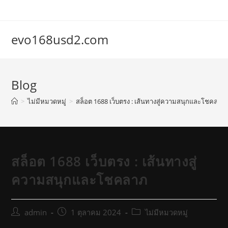
Skip
to
content
evo168usd2.com
Blog
>
ไม่มีหมวดหมู่
>
สล็อต 1688 เว็บตรง : เส้นทางสู่ความสนุกและโชคลาภ
สล็อต 1688 เว็บตรง : เส้นทางสู่
ความสนุกและโชคลาภ
Post
Post
Post
admin
1 ตุลาคม 2024
ไม่มีหมวดหมู่
author:
published:
category: