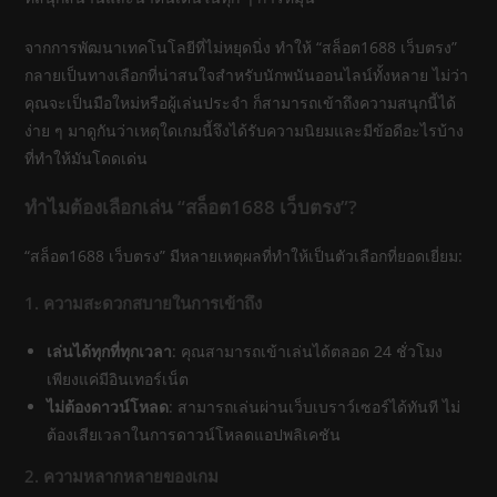
จากการพัฒนาเทคโนโลยีที่ไม่หยุดนิ่ง ทำให้ “สล็อต1688 เว็บตรง”
กลายเป็นทางเลือกที่น่าสนใจสำหรับนักพนันออนไลน์ทั้งหลาย ไม่ว่า
คุณจะเป็นมือใหม่หรือผู้เล่นประจำ ก็สามารถเข้าถึงความสนุกนี้ได้
ง่าย ๆ มาดูกันว่าเหตุใดเกมนี้จึงได้รับความนิยมและมีข้อดีอะไรบ้าง
ที่ทำให้มันโดดเด่น
ทำไมต้องเลือกเล่น
“สล็อต1688
เว็บตรง”?
“สล็อต1688 เว็บตรง” มีหลายเหตุผลที่ทำให้เป็นตัวเลือกที่ยอดเยี่ยม:
1. ความสะดวกสบายในการเข้าถึง
เล่นได้ทุกที่ทุกเวลา
: คุณสามารถเข้าเล่นได้ตลอด 24 ชั่วโมง
เพียงแค่มีอินเทอร์เน็ต
ไม่ต้องดาวน์โหลด
: สามารถเล่นผ่านเว็บเบราว์เซอร์ได้ทันที ไม่
ต้องเสียเวลาในการดาวน์โหลดแอปพลิเคชัน
2. ความหลากหลายของเกม