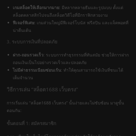
เกมสล็อตให้เลือกมากมาย
: มีหลากหลายธีมและรูปแบบ ตั้งแต่
สล็อตคลาสสิกไปจนถึงสล็อตวิดีโอที่มีกราฟิกสวยงาม
ฟีเจอร์พิเศษ
: เกมส่วนใหญ่มีฟีเจอร์โบนัส ฟรีสปิน และแจ็คพอตที่
น่าตื่นเต้น
3. ระบบการเงินที่ปลอดภัย
ฝาก-ถอนรวดเร็ว
: ระบบการทำธุรกรรมที่ทันสมัย ช่วยให้การฝาก
ถอนเงินเป็นไปอย่างรวดเร็วและปลอดภัย
ไม่มีค่าธรรมเนียมซ่อนเร้น
: ทำให้คุณสามารถใช้เงินที่ชนะได้
เต็มจำนวน
วิธีการเล่น “สล็อต1688 เว็บตรง”
การเริ่มเล่น “สล็อต1688 เว็บตรง” นั้นง่ายและไม่ซับซ้อน มาดูขั้น
ตอนกัน:
ขั้นตอนที่ 1: สมัครสมาชิก