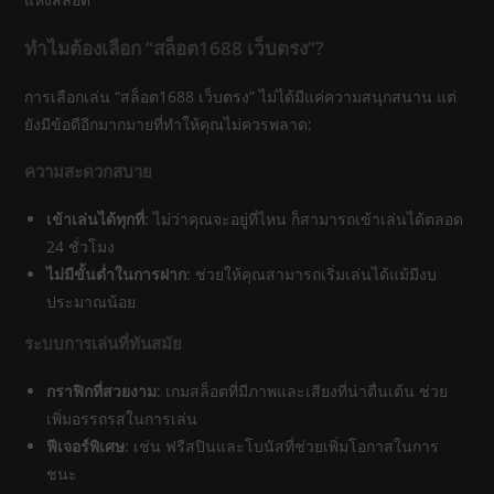
ทำไมต้องเลือก “สล็อต1688 เว็บตรง”?
การเลือกเล่น “สล็อต1688 เว็บตรง” ไม่ได้มีแค่ความสนุกสนาน แต่
ยังมีข้อดีอีกมากมายที่ทำให้คุณไม่ควรพลาด:
ความสะดวกสบาย
เข้าเล่นได้ทุกที่
: ไม่ว่าคุณจะอยู่ที่ไหน ก็สามารถเข้าเล่นได้ตลอด
24 ชั่วโมง
ไม่มีขั้นต่ำในการฝาก
: ช่วยให้คุณสามารถเริ่มเล่นได้แม้มีงบ
ประมาณน้อย
ระบบการเล่นที่ทันสมัย
กราฟิกที่สวยงาม
: เกมสล็อตที่มีภาพและเสียงที่น่าตื่นเต้น ช่วย
เพิ่มอรรถรสในการเล่น
ฟีเจอร์พิเศษ
: เช่น ฟรีสปินและโบนัสที่ช่วยเพิ่มโอกาสในการ
ชนะ