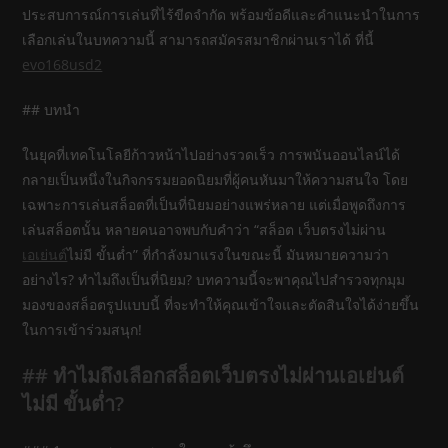
ประสบการณ์การเล่นที่ไร้ขีดจำกัด พร้อมข้อดีและคำแนะนำในการ
เลือกเล่นในบทความนี้
สามารถสมัครสมาชิกผ่านเราได้ ที่นี้
evo168usd2
## บทนำ
ในยุคที่เทคโนโลยีก้าวหน้าไปอย่างรวดเร็ว การพนันออนไลน์ได้
กลายเป็นหนึ่งในกิจกรรมยอดนิยมที่ผู้คนหันมาให้ความสนใจ โดย
เฉพาะการเล่นสล็อตที่เป็นที่นิยมอย่างแพร่หลาย แต่เมื่อพูดถึงการ
เล่นสล็อตนั้น หลายคนอาจพบกับคำว่า “สล็อต เว็บตรงไม่ผ่าน
เอเย่นต์
ไม่มี ขั้นต่ำ” ที่กำลังมาแรงในขณะนี้ มันหมายความว่า
อย่างไร? ทำไมถึงเป็นที่นิยม? บทความนี้จะพาคุณไปสำรวจทุกมุม
มองของสล็อตรูปแบบนี้ ที่จะทำให้คุณเข้าใจและตัดสินใจได้ง่ายขึ้น
ในการเข้าร่วมสนุก!
## ทำไมถึงเลือกสล็อตเว็บตรงไม่ผ่านเอเย่นต์
ไม่มี ขั้นต่ำ?