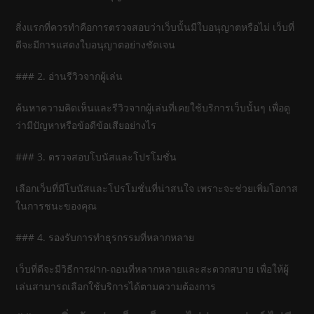
สิ่งแรกที่ควรทำคือการตรวจสอบว่าเว็บนั้นมีใบอนุญาตหรือไม่ เว็บที่
ดีจะมีการแสดงใบอนุญาตอย่างชัดเจน
### 2. อ่านรีวิวจากผู้เล่น
ค้นหาความคิดเห็นและรีวิวจากผู้เล่นที่เคยใช้บริการเว็บนั้นๆ เพื่อดู
ว่ามีปัญหาหรือข้อดีข้อเสียอย่างไร
### 3. ตรวจสอบโบนัสและโปรโมชั่น
เลือกเว็บที่มีโบนัสและโปรโมชั่นที่น่าสนใจ เพราะจะช่วยเพิ่มโอกาส
ในการชนะของคุณ
### 4. รองรับการทำธุรกรรมที่หลากหลาย
เว็บที่ดีจะมีวิธีการฝาก-ถอนที่หลากหลายและสะดวกสบาย เพื่อให้ผู้
เล่นสามารถเลือกใช้บริการได้ตามความต้องการ