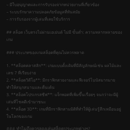
– มีใบอนุญาตและการรับรองจากหน่วยงานที่เกี่ยวข้อง
– ระบบรักษาความปลอดภัยข้อมูลที่ทันสมัย
– การรับรองจากผู้เล่นที่เคยใช้บริการ
## สล็อต เว็บตรงไม่ผ่านเอเย่นต์ ไม่มี ขั้นต่ำ: ความหลากหลายของ
เกม
### ประเภทของเกมสล็อตที่คุณไม่ควรพลาด
1. **สล็อตคลาสสิก**: เกมแบบดั้งเดิมที่มีสัญลักษณ์เช่น ผลไม้และ
เลข 7 ที่เรียบง่าย
2. **สล็อตวิดีโอ**: มีกราฟิกสวยงามและฟีเจอร์โบนัสมากมาย
ทำให้สนุกสนานและตื่นเต้น
3. **สล็อตโปรเกรสซีฟ**: แจ็กพอตที่เพิ่มขึ้นเรื่อยๆ จนกว่าจะมีผู้
เล่นที่โชคดีเข้ามาชนะ
4. **สล็อต 3D**: เกมที่มีกราฟิกสามมิติที่ทำให้ผู้เล่นรู้สึกเหมือนอยู่
ในโลกของเกม
### ทำไมถึงควรลองเล่นสล็อตประเภทต่างๆ?