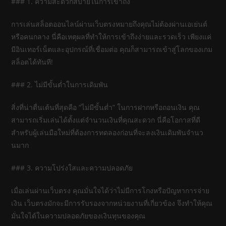
### 1. ความสะดวกสบายในการเข้าถึง
การเล่นสล็อตออนไลน์ผ่านเว็บตรงหมายถึงคุณไม่ต้องผ่านเอเย่นต์
หรือคนกลาง นี่คือเหตุผลที่ทำให้การเข้าถึงง่ายและรวดเร็ว เพียงแค่
มีอินเทอร์เน็ตและอุปกรณ์ที่เชื่อมต่อ คุณก็สามารถเข้าสู่โลกของเกม
สล็อตได้ทันที!
### 2. ไม่มีขั้นต่ำในการเดิมพัน
สิ่งที่น่าตื่นเต้นที่สุดคือ “ไม่มีขั้นต่ำ” ในการฝากหรือถอนเงิน คุณ
สามารถเริ่มเล่นได้ตั้งแต่จำนวนเงินที่คุณสะดวก นี่คือโอกาสที่ดี
สำหรับผู้เล่นมือใหม่ที่ต้องการทดลองก่อนที่จะลงเงินเดิมพันจำนว
นมาก
### 3. ความโปร่งใสและความปลอดภัย
เมื่อเล่นผ่านเว็บตรง คุณมั่นใจได้ว่าไม่มีการโกงหรือปัญหาการจ่าย
เงิน เว็บตรงมักจะมีการรับรองจากหน่วยงานที่เกี่ยวข้อง จึงทำให้คุณ
มั่นใจได้ในความปลอดภัยของเงินทุนของคุณ