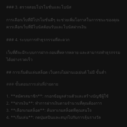
### 3. ตรวจสอบโปรโมชั่นและโบนัส
การเลือกเว็บที่มีโปรโมชั่นดีๆ จะช่วยเพิ่มโอกาสในการชนะของคุณ
ควรเลือกเว็บที่มีโบนัสต้อนรับและโบนัสฝากเงิน
### 4. ระบบการทำธุรกรรมที่สะดวก
เว็บที่ดีจะมีระบบการฝาก-ถอนที่หลากหลาย และสามารถทำธุรกรรม
ได้อย่างรวดเร็ว
## การเริ่มต้นเล่นสล็อต เว็บตรงไม่ผ่านเอเย่นต์ ไม่มี ขั้นต่ำ
### ขั้นตอนการเล่นที่ง่ายดาย
1. **สมัครสมาชิก**: กรอกข้อมูลส่วนตัวและสร้างบัญชีผู้ใช้
2. **ฝากเงิน**: ทำการฝากเงินตามจำนวนที่คุณต้องการ
3. **เลือกเกมสล็อต**: ค้นหาเกมสล็อตที่คุณสนใจ
4. **เริ่มเล่น**: กดปุ่มสปินและสนุกไปกับการลุ้นรางวัล