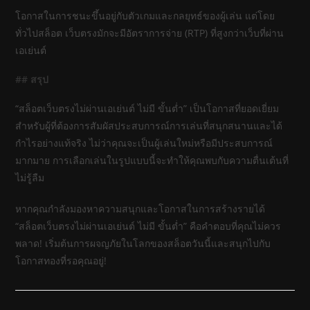
โอกาสในการชนะขึ้นอยู่กับตัวเกมและกลยุทธ์ของผู้เล่น แต่โดย
ทั่วไปสล็อต เว็บตรงมักจะมีอัตราการจ่าย (RTP) ที่สูงกว่าเว็บที่ผ่าน
เอเย่นต์
## สรุป
“สล็อตเว็บตรงไม่ผ่านเอเย่นต์ ไม่มี ขั้นต่ำ” เป็นโอกาสที่ยอดเยี่ยม
สำหรับผู้ที่ต้องการสัมผัสประสบการณ์การเล่นที่สนุกสนานและได้
กำไรอย่างแท้จริง ไม่ว่าคุณจะเป็นผู้เล่นใหม่หรือมีประสบการณ์
มากมาย การเลือกเล่นในรูปแบบนี้จะทำให้คุณพบกับความตื่นเต้นที่
ไม่รู้ลืม
หากคุณกำลังมองหาความสนุกและโอกาสในการสร้างรายได้
“สล็อตเว็บตรงไม่ผ่านเอเย่นต์ ไม่มี ขั้นต่ำ” คือคำตอบที่คุณไม่ควร
พลาด! เริ่มต้นการผจญภัยในโลกของสล็อตวันนี้และสนุกไปกับ
โอกาสทองที่รอคุณอยู่!