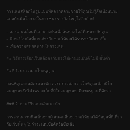
การเล่นสล็อตในรูปแบบที่หลากหลายช่วยให้คุณไม่รู้สึกเบื่อหน่าย
แถมยังเพิ่มโอกาสในการชนะรางวัลใหญ่ได้อีกด้วย!
– ลองเล่นสล็อตที่แตกต่างกันเพื่อค้นหาสไตล์ที่เหมาะกับคุณ
– ฟีเจอร์โบนัสที่แตกต่างกันช่วยให้คุณได้รับรางวัลมากขึ้น
– เพิ่มความสนุกสนานในการเล่น
## วิธีการเลือกเว็บสล็อต เว็บตรงไม่ผ่านเอเย่นต์ ไม่มี ขั้นต่ำ
### 1. ตรวจสอบใบอนุญาต
ก่อนที่คุณจะสมัครสมาชิก ควรตรวจสอบว่าเว็บที่คุณเลือกมีใบ
อนุญาตหรือไม่ เพราะเว็บที่มีใบอนุญาตจะมีมาตรฐานที่ดีกว่า
### 2. อ่านรีวิวและคำแนะนำ
การอ่านความคิดเห็นจากผู้เล่นคนอื่นจะช่วยให้คุณได้ข้อมูลที่ดีเกี่ยว
กับเว็บนั้นๆ ไม่ว่าจะเป็นข้อดีหรือข้อเสีย