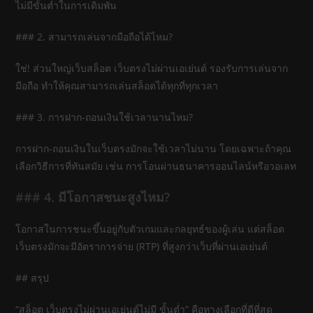
ไม่มีขั้นต่ำในการเดิมพัน
### 2. สามารถเล่นจากมือถือได้ไหม?
ใช่! ส่วนใหญ่เว็บสล็อต เว็บตรงไม่ผ่านเอเย่นต์ รองรับการเล่นจาก
มือถือ ทำให้คุณสามารถเล่นสล็อตได้ทุกที่ทุกเวลา
### 3. การฝาก-ถอนเงินใช้เวลานานไหม?
การฝาก-ถอนเงินในเว็บตรงมักจะใช้เวลาไม่นาน โดยเฉพาะถ้าคุณ
เลือกวิธีการที่ทันสมัย เช่น การโอนผ่านธนาคารออนไลน์หรือวอเลท
### 4. มีโอกาสชนะสูงไหม?
โอกาสในการชนะขึ้นอยู่กับตัวเกมและกลยุทธ์ของผู้เล่น แต่สล็อต
เว็บตรงมักจะมีอัตราการจ่าย (RTP) ที่สูงกว่าเว็บที่ผ่านเอเย่นต์
## สรุป
“สล็อต เว็บตรงไม่ผ่านเอเย่นต์ไม่มี ขั้นต่ำ” คือทางเลือกที่ดีที่สุด