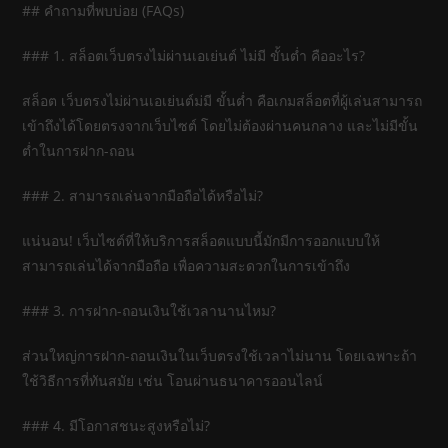
## คำถามที่พบบ่อย (FAQs)
### 1. สล็อตเว็บตรงไม่ผ่านเอเย่นต์ ไม่มี ขั้นต่ำ คืออะไร?
สล็อต เว็บตรงไม่ผ่านเอเย่นต์ม่มี ขั้นต่ำ คือเกมสล็อตที่ผู้เล่นสามารถ
เข้าถึงได้โดยตรงจากเว็บไซต์ โดยไม่ต้องผ่านคนกลาง และไม่มีขั้น
ต่ำในการฝาก-ถอน
### 2. สามารถเล่นจากมือถือได้หรือไม่?
แน่นอน! เว็บไซต์ที่ให้บริการสล็อตแบบนี้มักมีการออกแบบให้
สามารถเล่นได้จากมือถือ เพื่อความสะดวกในการเข้าถึง
### 3. การฝาก-ถอนเงินใช้เวลานานไหม?
ส่วนใหญ่การฝาก-ถอนเงินในเว็บตรงใช้เวลาไม่นาน โดยเฉพาะถ้า
ใช้วิธีการที่ทันสมัย เช่น โอนผ่านธนาคารออนไลน์
### 4. มีโอกาสชนะสูงหรือไม่?