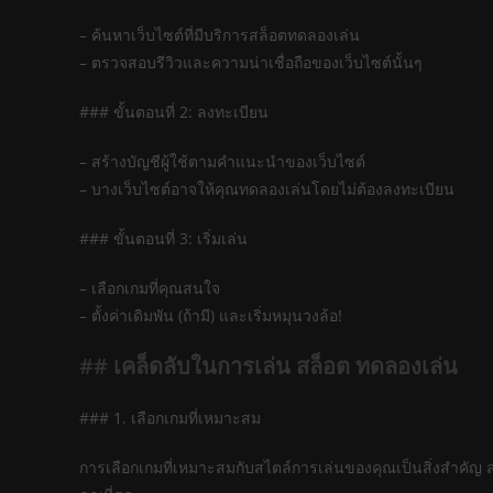
– ค้นหาเว็บไซต์ที่มีบริการสล็อตทดลองเล่น
– ตรวจสอบรีวิวและความน่าเชื่อถือของเว็บไซต์นั้นๆ
### ขั้นตอนที่ 2: ลงทะเบียน
– สร้างบัญชีผู้ใช้ตามคำแนะนำของเว็บไซต์
– บางเว็บไซต์อาจให้คุณทดลองเล่นโดยไม่ต้องลงทะเบียน
### ขั้นตอนที่ 3: เริ่มเล่น
– เลือกเกมที่คุณสนใจ
– ตั้งค่าเดิมพัน (ถ้ามี) และเริ่มหมุนวงล้อ!
## เคล็ดลับในการเล่น สล็อต ทดลองเล่น
### 1. เลือกเกมที่เหมาะสม
การเลือกเกมที่เหมาะสมกับสไตล์การเล่นของคุณเป็นสิ่งสำคัญ สล