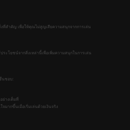
ที่สำคัญ เพื่อให้คุณไม่สูญเสียความสนุกจากการเล่น
ประโยชน์จากสิ่งเหล่านี้เพื่อเพิ่มความสนุกในการเล่น
ชื่นชอบ:
ย่างเต็มที่
มากขึ้นเมื่อเริ่มเล่นด้วยเงินจริง