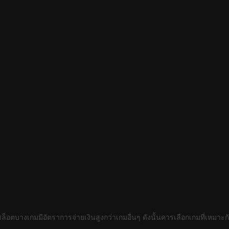
็อตบางเกมมีอัตราการจ่ายเงินสูงกว่าเกมอื่นๆ ดังนั้นควรเลือกเกมที่เหมาะก