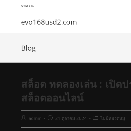
Skip
บทความ
to
content
evo168usd2.com
Blog
สล็อต ทดลองเล่น : เปิด
สล็อตออนไลน์
Post
Post
Post
admin
21 ตุลาคม 2024
ไม่มีหมวดหมู่
author:
published:
category: