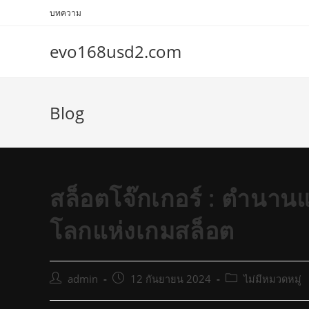
Skip
บทความ
to
content
evo168usd2.com
Blog
สล็อตโจ๊กเกอร์ : ตำน
โลกแห่งเกมสล็อต
Post
Post
Post
admin
12 กันยายน 2024
ไม่มีหมวดหมู่
author:
published:
category: