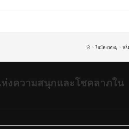
>
ไม่มีหมวดหมู่
>
สล็
านแห่งความสนุกและโชคลาภใน