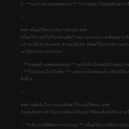
4. **รองรับหลายแพลตฟอร์ม:** ไม่ว่าคุณจะใช้คอมพิวเตอร์หร
—
### สล็อตโจ๊กเกอร์กับการทำเงิน ###
สล็อตโจ๊กเกอร์ไม่ใช่แค่เกมที่สร้างความสนุกสนานเพียงอย่างเด
แล้วจะได้เงินจริงเหรอ? คำตอบคือใช่! สล็อตโจ๊กเกอร์มีระบบการจ
จะได้รับเงินรางวัลจริงๆ
– **ลงทุนต่ำ ผลตอบแทนสูง:** คุณไม่จำเป็นต้องมีเงินทุนมากม
– **โบนัสและโปรโมชั่น:** นอกจากแจ็คพอตแล้ว สล็อตโจ๊กเกอร
อีกด้วย
—
### เคล็ดลับในการเล่นสล็อตโจ๊กเกอร์ให้ชนะ ###
ถ้าคุณต้องการทำเงินจากสล็อตโจ๊กเกอร์ นี่คือเคล็ดลับที่จะช่ว
1. **เลือกเกมที่มีอัตราการจ่ายสูง:** สล็อตโจ๊กเกอร์มีหลายรูป