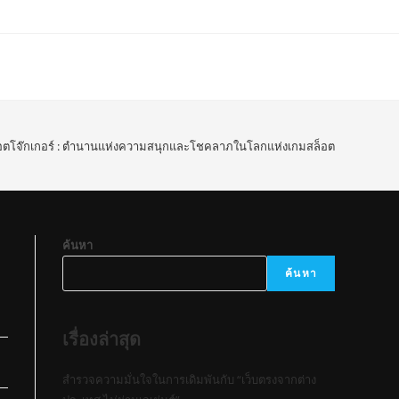
อตโจ๊กเกอร์ : ตำนานแห่งความสนุกและโชคลาภในโลกแห่งเกมสล็อต
ค้นหา
ค้นหา
เรื่องล่าสุด
สำรวจความมั่นใจในการเดิมพันกับ “เว็บตรงจากต่าง