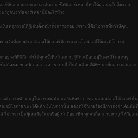
ร์ที่หลากหลายและน่าตื่นเต้น ซึ่งฟีเจอร์เหล่านี้ทำให้ผู้เล่นรู้สึกถึงความ
าดูกันว่าฟีเจอร์เหล่านี้มีอะไรบ้าง
งในเหตุการณ์ที่ผู้เล่นตั้งหน้าตั้งตารอคอย เพราะนี่คือโอกาสที่ทำให้คุณ
 ด้วยรางวัลที่มหาศาล สล็อตโจ๊กเกอร์มีการแจกแจ็คพอตที่ให้คุณมีโอกาส
ย่างพิถีพิถัน ทำให้ทุกครั้งที่เล่นคุณจะรู้สึกเหมือนอยู่ในคาสิโนสุดหรู
โดยไม่ต้องคอยกดปุ่มตลอดเวลา ระบบนี้เป็นตัวเลือกที่ดีที่ช่วยเพิ่มความสะดวก
้องมีความชำนาญในการเดิมพัน แต่อันที่จริง การเล่นเกมสล็อตโจ๊กเกอร์นั้น
ณก็มีโอกาสชนะได้แล้ว ยิ่งไปกว่านั้น สล็อตโจ๊กเกอร์ยังมีการตั้งค่าเดิมพันที
ม่ว่าจะเป็นผู้เล่นมือใหม่หรือผู้เล่นมืออาชีพ ทุกคนก็สามารถสนุกได้กับเก