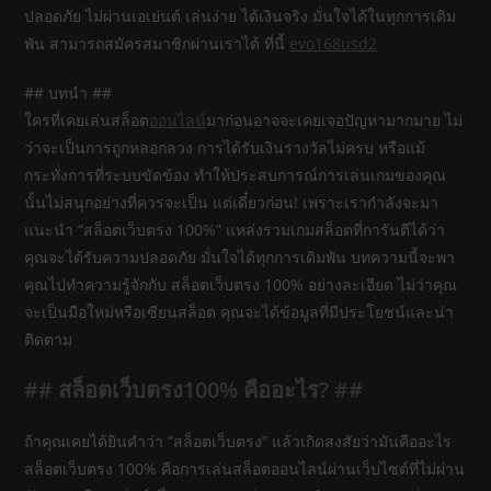
ปลอดภัย ไม่ผ่านเอเย่นต์ เล่นง่าย ได้เงินจริง มั่นใจได้ในทุกการเดิม
พัน
สามารถสมัครสมาชิกผ่านเราได้ ที่นี้
evo168usd2
## บทนำ ##
ใครที่เคยเล่นสล็อต
ออนไลน์
มาก่อนอาจจะเคยเจอปัญหามากมาย ไม่
ว่าจะเป็นการถูกหลอกลวง การได้รับเงินรางวัลไม่ครบ หรือแม้
กระทั่งการที่ระบบขัดข้อง ทำให้ประสบการณ์การเล่นเกมของคุณ
นั้นไม่สนุกอย่างที่ควรจะเป็น แต่เดี๋ยวก่อน! เพราะเรากำลังจะมา
แนะนำ “สล็อตเว็บตรง 100%” แหล่งรวมเกมสล็อตที่การันตีได้ว่า
คุณจะได้รับความปลอดภัย มั่นใจได้ทุกการเดิมพัน บทความนี้จะพา
คุณไปทำความรู้จักกับ สล็อตเว็บตรง 100% อย่างละเอียด ไม่ว่าคุณ
จะเป็นมือใหม่หรือเซียนสล็อต คุณจะได้ข้อมูลที่มีประโยชน์และน่า
ติดตาม
## สล็อตเว็บตรง100% คืออะไร? ##
ถ้าคุณเคยได้ยินคำว่า “สล็อตเว็บตรง” แล้วเกิดสงสัยว่ามันคืออะไร
สล็อตเว็บตรง 100% คือการเล่นสล็อตออนไลน์ผ่านเว็บไซต์ที่ไม่ผ่าน