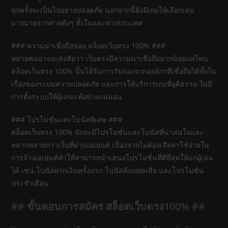
ทุกครั้งจะเป็นไปอย่างปลอดภัย นอกจากนี้ยังมีเกมให้เลือกเล่น
มากมายจากค่ายดังๆ ทั้งในและต่างประเทศ
### ความน่าเชื่อถือของ สล็อตเว็บตรง 100% ###
หลายคนอาจจะสงสัยว่า เว็บตรงมีความน่าเชื่อถือมากน้อยแค่ไหน
สล็อตเว็บตรง 100% นั้นได้รับการรับรองจากองค์กรที่เชื่อถือได้ทั้งใน
เรื่องของระบบความปลอดภัย และการให้บริการเกมที่ยุติธรรม ไม่มี
การตั้งระบบให้ผู้เล่นแพ้อย่างแน่นอน
### โปรโมชั่นและโบนัสพิเศษ ###
สล็อตเว็บตรง 100% มักจะมีโปรโมชั่นและโบนัสที่น่าสนใจและ
หลากหลายกว่าเว็บที่ผ่านเอเย่นต์ เนื่องจากไม่ต้องเสียค่าใช้จ่ายใน
การจ้างเอเย่นต์ทำให้สามารถนำเสนอโปรโมชั่นที่ดีที่สุดให้แก่ผู้เล่น
ได้ เช่น โบนัสฝากเงินครั้งแรก โบนัสคืนยอดเสีย และโปรโมชั่น
ประจำเดือน
## ขั้นตอนการสมัคร สล็อตเว็บตรง100% ##