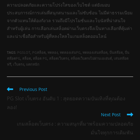
ความปลอดภัยและความโปร่งใสของเว็บไซต์ แต่ยังมอบ
ประสบการณ์การเล่นที่สนุกสนานและไม่ซับซ้อน ไม่มีค่าธรรมเนียม
จากตัวแทนให้ต้องกังวล รวมถึงมีโปรโมชั่นและโบนัสที่น่าสนใจ
สำหรับผู้เล่น การเลือกเล่นสล็อตผ่านเว็บตรงจึงเป็นทางเลือกที่คุ้มค่า
และน่าเชื่อถือสำหรับผู้ที่หลงใหลในเกมสล็อตออนไลน์
TAGS:
PGSLOT
,
PGสล็อต
,
ทดลอง
,
ทดลองเล่นPG
,
ทดลองเล่นสล็อต
,
ปั่นสล๊อต
,
ปั่น
สล๊อตPG
,
สล็อต
,
สล็อต PG
,
สล็อตเว็บตรง
,
สล็อตเว็บตรงไม่ผ่านเอเย่นต์
,
เล่นสล๊อต
ฟรี
,
เว็บตรง
,
แตกหนัก
Read
Previous Post
more
PG Slot เว็บตรง อันดับ 1 : สุดยอดความบันเทิงที่คุณต้อง
articles
ลอง!
Next Post
เกมสล็อตเว็บตรง : ความสนุกที่มาพร้อมความปลอดภัย
มั่นใจทุกการเดิมพัน