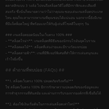
คลาสสิกแบบ 3 วงล้อ ไปจนถึงสล็อตวิดีโอที่มีกราฟิกและเสียงที่
สมจริง ซึ่งนั่นก็หมายความว่าไม่ว่าคุณจะชอบเล่นเกมสล็อตประเภท
ไหน คุณก็จะสามารถหาเกมที่คุณชอบได้แน่นอน นอกจากนี้ยังมีเกม
ที่มีแจ็คพ็อตใหญ่ ที่พร้อมแจกให้กับผู้เล่นที่โชคดีในทุกๆ วัน
### เกมสล็อตยอดนิยมในเว็บตรง 100% ###
– **สล็อตโรม่า**: เกมสล็อตที่มีธีมของนักรบโรมันยุคโบราณ
– **สล็อตผลไม้**: สล็อตที่เล่นง่ายและมีรางวัลแจกบ่อย
– **สล็อตสายฟ้า**: เกมที่มีฟีเจอร์พิเศษที่ทำให้การเล่นสนุกและ
เร้าใจยิ่งขึ้น
## คำถามที่พบบ่อย (FAQs) ##
**1. สล็อตเว็บตรง 100% ปลอดภัยจริงหรือ?**
ใช่ สล็อตเว็บตรง 100% มีการรักษาความปลอดภัยของข้อมูลและ
การทำธุรกรรมที่ทันสมัย และผ่านการรับรองจากองค์กรที่เชื่อถือได้
**2. ต้องใช้เงินเริ่มต้นในการเล่นสล็อตเท่าไหร่?**