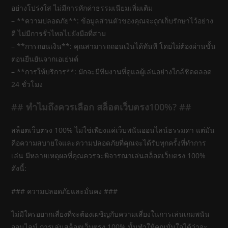
อย่างโปร่งใส ไม่มีการหักค่าธรรมเนียมเพิ่มเติม
– **ความปลอดภัย**: ข้อมูลส่วนตัวของคุณจะถูกเก็บรักษาไว้อย่าง
ดี ไม่มีการรั่วไหลไปยังมือที่สาม
– **การถอนเงิน**: คุณสามารถถอนเงินได้ทันที โดยไม่ต้องผ่านขั้น
ตอนยืนยันจากเอเย่นต์
– **การให้บริการ**: มักจะมีทีมงานที่ดูแลผู้เล่นอย่างใกล้ชิดตลอด
24 ชั่วโมง
## ทำไมถึงควรเลือก สล็อตเว็บตรง100%? ##
สล็อตเว็บตรง 100% ไม่ใช่เพียงแค่เว็บพนันออนไลน์ธรรมดา แต่มัน
คือความสบายใจและความปลอดภัยที่คุณจะได้รับทุกครั้งที่ทำการ
เล่น มีหลายเหตุผลที่คุณควรจะพิจารณาเล่นสล็อตเว็บตรง 100%
ดังนี้:
### ความปลอดภัยและมั่นคง ###
ไม่มีใครอยากเสี่ยงที่จะต้องเผชิญกับความเสี่ยงในการเล่นเกมพนัน
ออนไลน์ การเล่นสล็อตเว็บตรง 100% นั้นทำให้คุณมั่นใจได้ว่าจะ