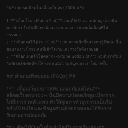
### เกมยอดนิยมในสล็อตเว็บตรง 100% ###
1. **สล็อตโรมา (Roma Slot)**: เกมที่ได้รับความนิยมสูงด้วยธีม
ของนักรบโรมันที่มีกราฟิกสวยงามและการแจกแจ็คพ็อตที่ไม่
ธรรมดา
2. **สล็อตผลไม้ (Fruit Slot)**: เกมคลาสสิกที่หลายคนรู้จักและชื่น
ชอบ เพราะมีการเล่นที่เข้าใจง่ายและรางวัลที่แจกบ่อย
3. **สล็อตเทพเจ้าโชคลาภ (Fortune Gods Slot)**: เกมที่มาพร้อม
กับฟีเจอร์พิเศษที่ทำให้การเล่นมีความสนุกและเร้าใจมากขึ้น
## คำถามที่พบบ่อย (FAQs) ##
**1. สล็อตเว็บตรง 100% ปลอดภัยแค่ไหน?**
สล็อตเว็บตรง 100% นั้นมีความปลอดภัยสูง เนื่องจาก
ไม่มีการผ่านตัวแทน ทำให้ทุกการทำธุรกรรมเป็นไป
อย่างโปร่งใส และข้อมูลส่วนตัวของคุณจะได้รับการ
รักษาอย่างปลอดภัย
**2. ต้องใช้เงินขั้นต่ำเท่าไหร่ในการเริ่มเล่น?**