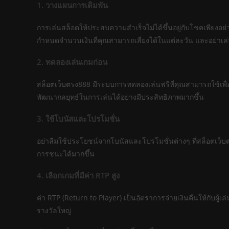
1. วางแผนการเดิมพัน
การเล่นสล็อตให้ประสบความสำเร็จไม่ได้ขึ้นอยู่กับโชคเพียงอย
กำหนดจำนวนเงินที่คุณสามารถเสี่ยงได้ในแต่ละวัน และอย่าเล
2. ทดลองเล่นเกมก่อน
สล็อตเว็บตรง888 มีระบบการทดลองเล่นฟรีที่คุณสามารถใช้เพื่อทำ
พัฒนากลยุทธ์ในการเล่นได้อย่างมีประสิทธิภาพมากขึ้น
3. ใช้โบนัสและโปรโมชั่น
อย่าลืมใช้ประโยชน์จากโบนัสและโปรโมชั่นต่างๆ ที่สล็อตเว็บตร
การชนะได้มากขึ้น
4. เลือกเกมที่มีค่า RTP สูง
ค่า RTP (Return to Player) เป็นอัตราการจ่ายเงินคืนให้กับผู้เ
รางวัลใหญ่