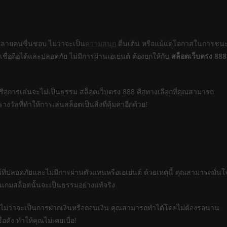
หลายคนชื่นชอบ ไม่ว่าจะเป็น
ความสนุก
ตื่นเต้น หรือแม้แต่โอกาสในการชน
ื่อถือได้และปลอดภัย ไม่มีการผ่านเอเย่นต์ ต้องยกให้กับ
สล็อตเว็บตรง 888
 หรือการเล่นจะไม่เป็นธรรม สล็อตเว็บตรง 888 คือทางเลือกที่คุณสามารถ
ลที่ทำให้การเล่นสล็อตเป็นสิ่งที่คุ้มค่าอีกด้วย!
ี่ปลอดภัยและไม่มีการผ่านตัวแทนหรือเอเย่นต์ ด้วยเหตุนี้ คุณสามารถมั่นใ
เกมสล็อตนั้นจะเป็นธรรมอย่างแท้จริง
พ ไม่ว่าจะเป็นการฝากเงินหรือถอนเงิน คุณสามารถทำได้โดยไม่ต้องรอนาน
อดัง ทำให้คุณไม่เคยเบื่อ!