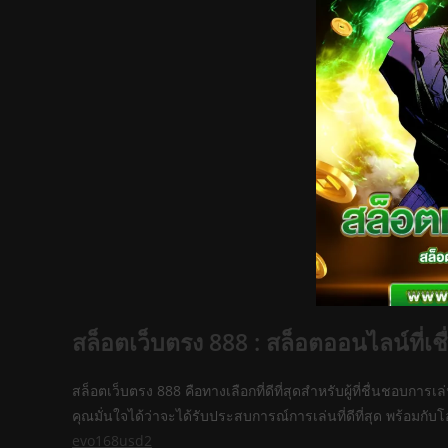
สล็อตเว็บตรง 888 : สล็อตออนไลน์ที่เชื่
สล็อตเว็บตรง 888 คือทางเลือกที่ดีที่สุดสำหรับผู้ที่ชื่นชอบกา
คุณมั่นใจได้ว่าจะได้รับประสบการณ์การเล่นที่ดีที่สุด พร้อม
evo168usd2