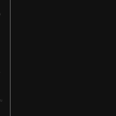
ร
น
ับ