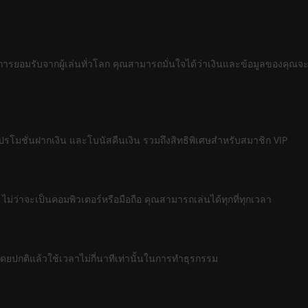
การยอมรับจากผู้เล่นทั่วโลก คุณสามารถมั่นใจได้ว่าเงินและข้อมูลของคุณจ
รโมชั่นฝากเงิน และโบนัสคืนเงิน รวมถึงสิทธิพิเศษสำหรับสมาชิก VIP
่ว่าจะเป็นคอมพิวเตอร์หรือมือถือ คุณสามารถเล่นได้ทุกที่ทุกเวลา
ยปกติแล้วใช้เวลาไม่กี่นาทีเท่านั้นในการทำธุรกรรม