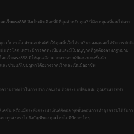
็อตเว็บตรง888
ถึงเป็นตัวเลือกที่ดีที่สุดสำหรับคุณ? นี่คือเหตุผลที่คุณไม่ควร
 เว็บตรงไม่ผ่านเอเย่นต์ทำให้คุณมั่นใจได้ว่าเงินของคุณจะได้รับการปกป้
กพนันทั่วโลก เพราะมีการจดทะเบียนและมีใบอนุญาตที่ถูกต้องตามกฎหมาย
็อตเว็บตรง888 มีให้คุณเลือกมากมายจากผู้พัฒนาเกมชั้นนำ
มและช่วยแก้ไขปัญหาได้อย่างรวดเร็วและเป็นมืออาชีพ
อความรวดเร็วในการฝาก-ถอนเงิน ด้วยระบบที่ทันสมัย คุณสามารถทำ
ชัน หรือแม้กระทั่งกระเป๋าเงินดิจิตอล ทุกขั้นตอนการทำธุรกรรมได้รับกา
งคุณจะถูกส่งตรงไปยังบัญชีของคุณโดยไม่มีปัญหาใดๆ