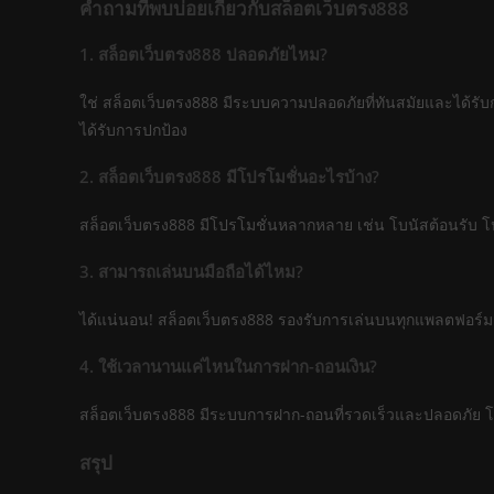
คำถามที่พบบ่อยเกี่ยวกับสล็อตเว็บตรง888
1. สล็อตเว็บตรง888 ปลอดภัยไหม?
ใช่ สล็อตเว็บตรง888 มีระบบความปลอดภัยที่ทันสมัยและได้รับ
ได้รับการปกป้อง
2. สล็อตเว็บตรง888 มีโปรโมชั่นอะไรบ้าง?
สล็อตเว็บตรง888 มีโปรโมชั่นหลากหลาย เช่น โบนัสต้อนรับ โป
3. สามารถเล่นบนมือถือได้ไหม?
ได้แน่นอน! สล็อตเว็บตรง888 รองรับการเล่นบนทุกแพลตฟอร์ม ไม
4. ใช้เวลานานแค่ไหนในการฝาก-ถอนเงิน?
สล็อตเว็บตรง888 มีระบบการฝาก-ถอนที่รวดเร็วและปลอดภัย โด
สรุป