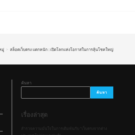
มู่
>
สล็อตเว็บตรง แตกหนัก : เปิดโลกแห่งโอกาสในการลุ้นโชคใหญ่
ค้นหา
ค้นหา
เรื่องล่าสุด
สำรวจความมั่นใจในการเดิมพันกับ “เว็บตรงจากต่าง