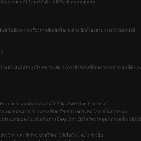
่เป็นธรรมและใช้งานได้จริง ไม่มีข้อกำหนดซ่อนเร้น
นต์ ไม่ต้องกังวลเรื่องการดีเลย์หรือเกมค้าง อีกทั้งยังสามารถเข้าถึงเกมได้
ร?
แล้ว มันไม่ใช่แค่โชคอย่างเดียว การเลือกเกมที่มีอัตราการจ่ายเงินที่ดี แล
่งบอกว่าเกมนั้นจะคืนเงินให้กับผู้เล่นเท่าไหร่ ยิ่งสูงก็ยิ่งดี
ในการแตกหนักมากกว่า เพราะฟีเจอร์พิเศษจะช่วยเพิ่มโอกาสในการชนะ
บประมาณและไม่เล่นเกินตัว เมื่อคุณรู้ว่าเมื่อไหร่ควรหยุด โอกาสที่จะได้กำ
อย่างช้าๆ และมีสติจะช่วยให้คุณไม่เสียเงินโดยไม่จำเป็น