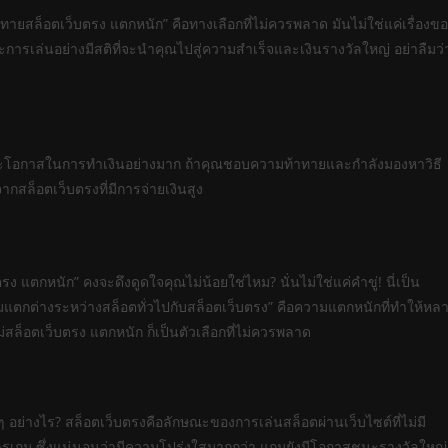
ยสล็อตเว็บตรง แตกหนัก” คือทางเลือกที่ไม่ควรพลาด มันไม่ใช่แค่เรื่องข
การเล่นอย่างมีสติที่จะนำคุณไปสู่ความสำเร็จและเงินรางวัลใหญ่ อย่าลืมว่
และโอกาสในการทำเงินอย่างมาก ถ้าคุณชอบความท้าทายและกำลังมองหาวิธี
ากสล็อตเว็บตรงที่มีการจ่ายเงินสูง
แตกหนัก” คงจะดึงดูดใจคุณไม่น้อยใช่ไหม? นั่นไม่ใช่แค่คำขู่! นี่เป็น
ามแตกต่างระหว่างสล็อตทั่วไปกับสล็อตเว็บตรง” คือความแตกหนักที่ทำให้หล
่สล็อตเว็บตรง แตกหนัก ก็เป็นตัวเลือกที่ไม่ควรพลาด
อย่างไร? สล็อตเว็บตรงคือลักษณะของการเล่นสล็อตผ่านเว็บไซต์ที่ไม่มี
ิการเกม ซึ่งแน่นอนว่ามีความโปร่งใสมากกว่า แถมยังมีโอกาสชนะรางวัลใหญ่