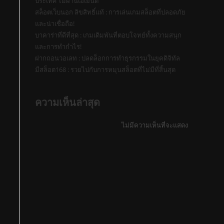
ประเทศ ไม่ผ่านเอเย่นต์”
สล็อตเว็บนอก ลิขสิทธิ์แท้ : การเล่นเกมสล็อตที่ปลอดภัย
และน่าเชื่อถือ!
บาคาร่าที่ดีที่สุด : เกมเดิมพันที่ตอบโจทย์ทั้งความสนุก
และการทำกำไร!
ฝากถอนวอเลท : ปลดล็อกการทำธุรกรรมในยุคดิจิทัล
มีสล็อต168 : รวยไปกับการหมุนสล็อตที่ไม่มีที่สิ้นสุด
ความเห็นล่าสุด
ไม่มีความเห็นที่จะแสดง