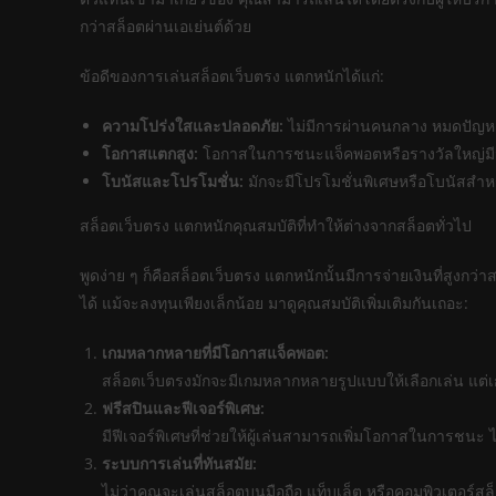
กว่าสล็อตผ่านเอเย่นต์ด้วย
ข้อดีของการเล่นสล็อตเว็บตรง แตกหนักได้แก่:
ความโปร่งใสและปลอดภัย:
ไม่มีการผ่านคนกลาง หมดปัญหา
โอกาสแตกสูง:
โอกาสในการชนะแจ็คพอตหรือรางวัลใหญ่มีม
โบนัสและโปรโมชั่น:
มักจะมีโปรโมชั่นพิเศษหรือโบนัสสำหรับ
สล็อตเว็บตรง แตกหนักคุณสมบัติที่ทำให้ต่างจากสล็อตทั่วไป
พูดง่าย ๆ ก็คือสล็อตเว็บตรง แตกหนักนั้นมีการจ่ายเงินที่สูงกว
ได้ แม้จะลงทุนเพียงเล็กน้อย มาดูคุณสมบัติเพิ่มเติมกันเถอะ:
เกมหลากหลายที่มีโอกาสแจ็คพอต:
สล็อตเว็บตรงมักจะมีเกมหลากหลายรูปแบบให้เลือกเล่น แต่เกม
ฟรีสปินและฟีเจอร์พิเศษ:
มีฟีเจอร์พิเศษที่ช่วยให้ผู้เล่นสามารถเพิ่มโอกาสในการชนะ ไ
ระบบการเล่นที่ทันสมัย:
ไม่ว่าคุณจะเล่นสล็อตบนมือถือ แท็บเล็ต หรือคอมพิวเตอร์สล