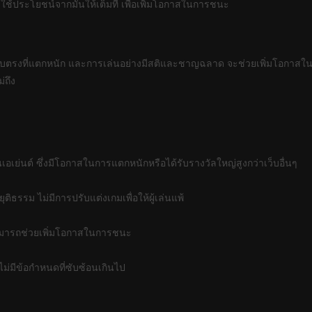
ลืมใช้ประโยชน์จากมันให้เต็มที่ เพื่อเพิ่มโอกาสในการชนะ
็บตรงที่แตกหนัก และการเล่นอย่างมีสติและชาญฉลาด จะช่วยเพิ่มโอกาสใ
่ถึง
เอเย่นต์ ซึ่งมีโอกาสในการแตกหนักหรือได้รับรางวัลใหญ่สูงกว่าเว็บอื่นๆ
ิธรรม ไม่มีการปรับแต่งเกมเพื่อให้ผู้เล่นแพ้
สสามารถช่วยเพิ่มโอกาสในการชนะ
ไม่มีข้อกำหนดที่ซับซ้อนเกินไป