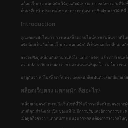
สล็อตเว็บตรง แตกหนัก ให้คุณสัมผัสประสบการณ์การเล่นที่ไม่
มั่นคงที่สุดในประเทศไทย
สามารถสมัครสมาชิกผ่านเราได้ ที่นี้
Introduction
คุณเคยสงสัยไหมว่า การเล่นสล็อตออนไลน์ควรเริ่มต้นจากที่ไ
จริง ต้องเป็น “สล็อตเว็บตรง แตกหนัก” ที่เป็นทางเลือกที่ปลอด
อาจจะฟังดูเหมือนกับสำนวนทั่วไป แต่เอาจริงๆ แล้ว การเล่นส
ความปลอดภัย ความสะดวก และแน่นอนที่สุด โอกาสในการแตกหน
มาดูกันว่า ทำไมสล็อตเว็บตรง แตกหนักถึงเป็นตัวเลือกที่ยอดเยี่ย
สล็อตเว็บตรง แตกหนัก คืออะไร?
“สล็อตเว็บตรง” หมายถึงเว็บไซต์ที่ให้บริการสล็อตโดยตรงจากผู
เกมที่คุณกำลังเล่นเป็นของแท้ ไม่มีการปรับแต่งอัตราการชนะ
เมื่อพูดถึงคำว่า “แตกหนัก” แน่นอนว่าทุกคนต้องการรางวัลใหญ่