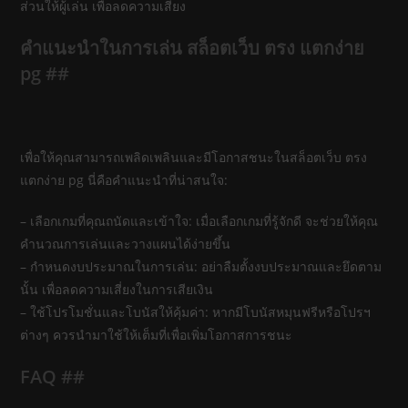
ส่วนให้ผู้เล่น เพื่อลดความเสี่ยง
คำแนะนำในการเล่น สล็อตเว็บ ตรง แตกง่าย
pg ##
เพื่อให้คุณสามารถเพลิดเพลินและมีโอกาสชนะในสล็อตเว็บ ตรง
แตกง่าย pg นี่คือคำแนะนำที่น่าสนใจ:
– เลือกเกมที่คุณถนัดและเข้าใจ: เมื่อเลือกเกมที่รู้จักดี จะช่วยให้คุณ
คำนวณการเล่นและวางแผนได้ง่ายขึ้น
– กำหนดงบประมาณในการเล่น: อย่าลืมตั้งงบประมาณและยึดตาม
นั้น เพื่อลดความเสี่ยงในการเสียเงิน
– ใช้โปรโมชั่นและโบนัสให้คุ้มค่า: หากมีโบนัสหมุนฟรีหรือโปรฯ
ต่างๆ ควรนำมาใช้ให้เต็มที่เพื่อเพิ่มโอกาสการชนะ
FAQ ##