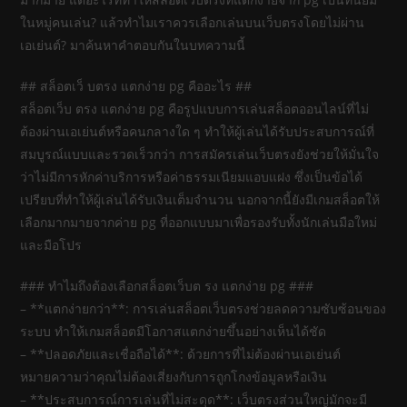
ในหมู่คนเล่น? แล้วทำไมเราควรเลือกเล่นบนเว็บตรงโดยไม่ผ่าน
เอเย่นต์? มาค้นหาคำตอบกันในบทความนี้
## สล็อตเว็ บตรง แตกง่าย pg คืออะไร ##
สล็อตเว็บ ตรง แตกง่าย pg คือรูปแบบการเล่นสล็อตออนไลน์ที่ไม่
ต้องผ่านเอเย่นต์หรือคนกลางใด ๆ ทำให้ผู้เล่นได้รับประสบการณ์ที่
สมบูรณ์แบบและรวดเร็วกว่า การสมัครเล่นเว็บตรงยังช่วยให้มั่นใจ
ว่าไม่มีการหักค่าบริการหรือค่าธรรมเนียมแอบแฝง ซึ่งเป็นข้อได้
เปรียบที่ทำให้ผู้เล่นได้รับเงินเต็มจำนวน นอกจากนี้ยังมีเกมสล็อตให้
เลือกมากมายจากค่าย pg ที่ออกแบบมาเพื่อรองรับทั้งนักเล่นมือใหม่
และมือโปร
### ทำไมถึงต้องเลือกสล็อตเว็บต รง แตกง่าย pg ###
– **แตกง่ายกว่า**: การเล่นสล็อตเว็บตรงช่วยลดความซับซ้อนของ
ระบบ ทำให้เกมสล็อตมีโอกาสแตกง่ายขึ้นอย่างเห็นได้ชัด
– **ปลอดภัยและเชื่อถือได้**: ด้วยการที่ไม่ต้องผ่านเอเย่นต์
หมายความว่าคุณไม่ต้องเสี่ยงกับการถูกโกงข้อมูลหรือเงิน
– **ประสบการณ์การเล่นที่ไม่สะดุด**: เว็บตรงส่วนใหญ่มักจะมี