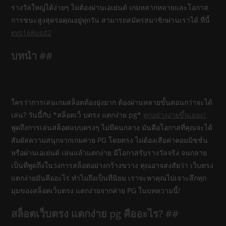
รางวัลใหญ่ได้ง่ายๆ ไม่ต้องผ่านเอเย่นต์ เกมหลากหลายและโอกาส
การชนะสูงสุดรอคุณอยู่ทุกวัน
สามารถสมัครสมาชิกผ่านเราได้ ที่นี้
evo168usd2
บทนำ ##
ใครว่าการเล่นเกมสล็อตต้องยุ่งยาก ต้องผ่านหลายขั้นตอนกว่าจะได้
เล่น? วันนี้กับ *สล็อตเว็ บตรง แตกง่าย pg*
ทุกอย่างง่ายขึ้นเยอะ!
พูดถึงการเล่นสล็อตแบบตรงๆ ไม่มีคนกลาง มันคือโอกาสที่คุณจะได้
สัมผัสความสนุกจากเกมค่าย PG โดยตรง ไม่ต้องเสียค่าคอมมิชชั่น
หรือผ่านเอเย่นต์ เล่นแล้วแตกง่าย มีโอกาสรับรางวัลจริง จนกลาย
เป็นที่พูดถึงในวงการสล็อตอย่างกว้างขวาง คุณอาจสงสัยว่า เว็บตรง
แตกง่ายมันคืออะไร ทำไมถึงเป็นที่นิยม เราจะพาคุณไปเจาะลึกทุก
มุมของสล็อตเว็บตรง แตกง่ายจากค่าย PG ในบทความนี้!
สล็อตเว็บตรง แตกง่าย pg คืออะไร? ##