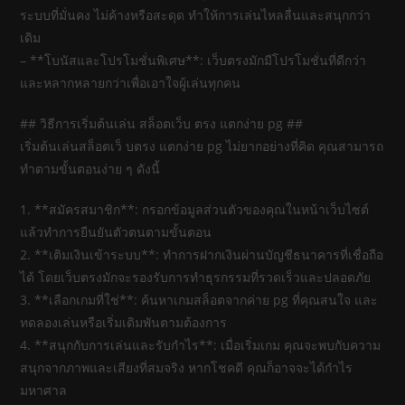
ระบบที่มั่นคง ไม่ค้างหรือสะดุด ทำให้การเล่นไหลลื่นและสนุกกว่า
เดิม
– **โบนัสและโปรโมชั่นพิเศษ**: เว็บตรงมักมีโปรโมชั่นที่ดีกว่า
และหลากหลายกว่าเพื่อเอาใจผู้เล่นทุกคน
## วิธีการเริ่มต้นเล่น สล็อตเว็บ ตรง แตกง่าย pg ##
เริ่มต้นเล่นสล็อตเว็ บตรง แตกง่าย pg ไม่ยากอย่างที่คิด คุณสามารถ
ทำตามขั้นตอนง่าย ๆ ดังนี้
1. **สมัครสมาชิก**: กรอกข้อมูลส่วนตัวของคุณในหน้าเว็บไซต์
แล้วทำการยืนยันตัวตนตามขั้นตอน
2. **เติมเงินเข้าระบบ**: ทำการฝากเงินผ่านบัญชีธนาคารที่เชื่อถือ
ได้ โดยเว็บตรงมักจะรองรับการทำธุรกรรมที่รวดเร็วและปลอดภัย
3. **เลือกเกมที่ใช่**: ค้นหาเกมสล็อตจากค่าย pg ที่คุณสนใจ และ
ทดลองเล่นหรือเริ่มเดิมพันตามต้องการ
4. **สนุกกับการเล่นและรับกำไร**: เมื่อเริ่มเกม คุณจะพบกับความ
สนุกจากภาพและเสียงที่สมจริง หากโชคดี คุณก็อาจจะได้กำไร
มหาศาล