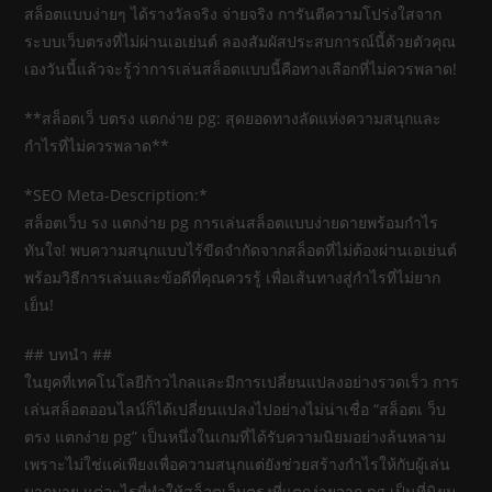
สล็อตแบบง่ายๆ ได้รางวัลจริง จ่ายจริง การันตีความโปร่งใสจาก
ระบบเว็บตรงที่ไม่ผ่านเอเย่นต์ ลองสัมผัสประสบการณ์นี้ด้วยตัวคุณ
เองวันนี้แล้วจะรู้ว่าการเล่นสล็อตแบบนี้คือทางเลือกที่ไม่ควรพลาด!
**สล็อตเว็ บตรง แตกง่าย pg: สุดยอดทางลัดแห่งความสนุกและ
กำไรที่ไม่ควรพลาด**
*SEO Meta-Description:*
สล็อตเว็บ รง แตกง่าย pg การเล่นสล็อตแบบง่ายดายพร้อมกำไร
ทันใจ! พบความสนุกแบบไร้ขีดจำกัดจากสล็อตที่ไม่ต้องผ่านเอเย่นต์
พร้อมวิธีการเล่นและข้อดีที่คุณควรรู้ เพื่อเส้นทางสู่กำไรที่ไม่ยาก
เย็น!
## บทนำ ##
ในยุคที่เทคโนโลยีก้าวไกลและมีการเปลี่ยนแปลงอย่างรวดเร็ว การ
เล่นสล็อตออนไลน์ก็ได้เปลี่ยนแปลงไปอย่างไม่น่าเชื่อ “สล็อตเ ว็บ
ตรง แตกง่าย pg” เป็นหนึ่งในเกมที่ได้รับความนิยมอย่างล้นหลาม
เพราะไม่ใช่แค่เพียงเพื่อความสนุกแต่ยังช่วยสร้างกำไรให้กับผู้เล่น
มากมาย แต่อะไรที่ทำให้สล็อตเว็บตรงที่แตกง่ายจาก pg เป็นที่นิยม