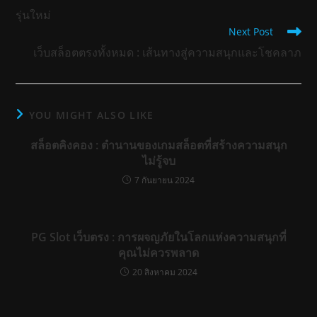
articles
รุ่นใหม่
Next Post
เว็บสล็อตตรงทั้งหมด : เส้นทางสู่ความสนุกและโชคลาภ
YOU MIGHT ALSO LIKE
สล็อตคิงคอง : ตำนานของเกมสล็อตที่สร้างความสนุก
ไม่รู้จบ
7 กันยายน 2024
PG Slot เว็บตรง : การผจญภัยในโลกแห่งความสนุกที่
คุณไม่ควรพลาด
20 สิงหาคม 2024