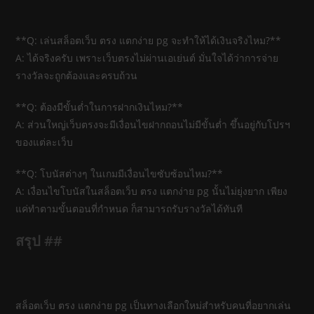
**Q: เล่นสล็อตเว็บ ตรง แตกง่าย pg จะทำให้ได้เงินจริงไหม?**
A: ได้จริงครับ เพราะเว็บตรงไม่ผ่านเอเย่นต์ มั่นใจได้ว่าการจ่าย
รางวัลจะถูกต้องและครบถ้วน
**Q: ต้องมีขั้นต่ำในการฝากเงินไหม?**
A: ส่วนใหญ่เว็บตรงจะมีเงื่อนไขฝากถอนไม่มีขั้นต่ำ ขึ้นอยู่กับโปรฯ
ของแต่ละเว็บ
**Q: โบนัสต่างๆ ในเกมมีเงื่อนไขซับซ้อนไหม?**
A: เงื่อนไขโบนัสในสล็อตเว็บ ตรง แตกง่าย pg นั้นไม่ยุ่งยาก เพียง
แค่ทำตามขั้นตอนที่กำหนด ก็สามารถรับรางวัลได้ทันที
สรุป ##
สล็อตเว็บ ตรง แตกง่าย pg เป็นทางเลือกใหม่สำหรับคนที่อยากเล่น