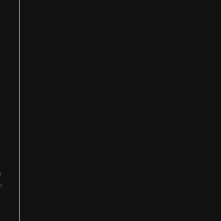
ย
ม
ต