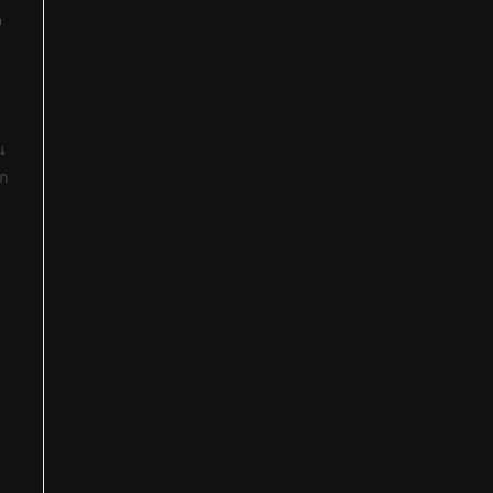
ต
น
ัก