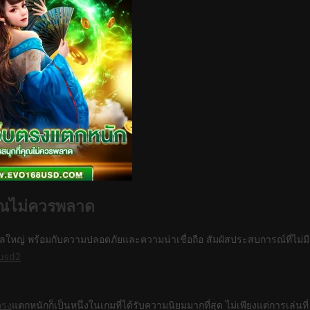
คุณไม่ควรพลาด
ใหญ่ พร้อมกับความปลอดภัยและความน่าเชื่อถือ สัมผัสประสบการณ์ที่ไม่มี
usd2
ตรง
แตกหนักก็เป็นหนึ่งในเกมที่ได้รับความนิยมมากที่สุด ไม่เพียงแต่การเล่นที่