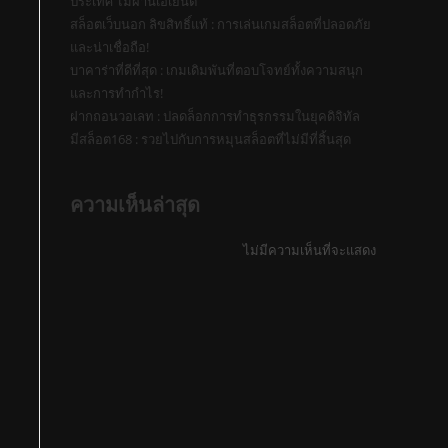
ประเทศ ไม่ผ่านเอเย่นต์”
สล็อตเว็บนอก ลิขสิทธิ์แท้ : การเล่นเกมสล็อตที่ปลอดภัย
และน่าเชื่อถือ!
บาคาร่าที่ดีที่สุด : เกมเดิมพันที่ตอบโจทย์ทั้งความสนุก
และการทำกำไร!
ฝากถอนวอเลท : ปลดล็อกการทำธุรกรรมในยุคดิจิทัล
มีสล็อต168 : รวยไปกับการหมุนสล็อตที่ไม่มีที่สิ้นสุด
ความเห็นล่าสุด
ไม่มีความเห็นที่จะแสดง