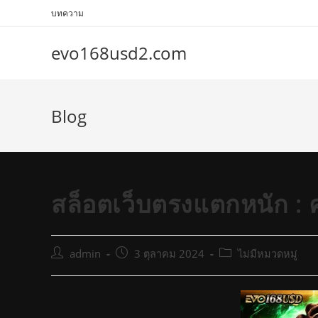
Skip
บทความ
to
content
evo168usd2.com
Blog
สล็อตเว็บตรงแตกหนัก : 
Post
Post
Post
admin
3 ตุลาคม 2024
ไม่มีหมวดหมู่
author:
published:
category: