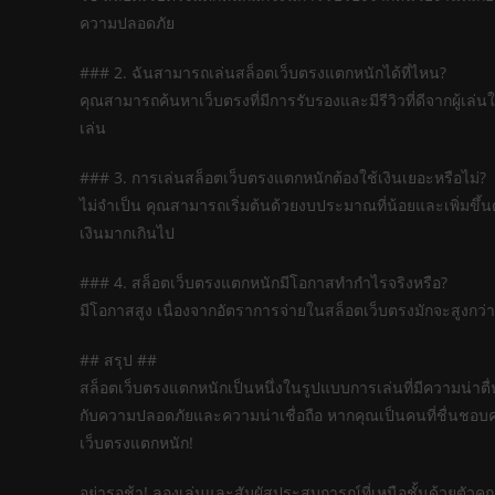
ความปลอดภัย
### 2. ฉันสามารถเล่นสล็อตเว็บตรงแตกหนักได้ที่ไหน?
คุณสามารถค้นหาเว็บตรงที่มีการรับรองและมีรีวิวที่ดีจากผู้เล
เล่น
### 3. การเล่นสล็อตเว็บตรงแตกหนักต้องใช้เงินเยอะหรือไม่?
ไม่จำเป็น คุณสามารถเริ่มต้นด้วยงบประมาณที่น้อยและเพิ่มขึ
เงินมากเกินไป
### 4. สล็อตเว็บตรงแตกหนักมีโอกาสทำกำไรจริงหรือ?
มีโอกาสสูง เนื่องจากอัตราการจ่ายในสล็อตเว็บตรงมักจะสูงกว่า
## สรุป ##
สล็อตเว็บตรงแตกหนักเป็นหนึ่งในรูปแบบการเล่นที่มีความน่าตื
กับความปลอดภัยและความน่าเชื่อถือ หากคุณเป็นคนที่ชื่นชอบ
เว็บตรงแตกหนัก!
อย่ารอช้า! ลองเล่นและสัมผัสประสบการณ์ที่เหนือชั้นด้วยตัวคุณ