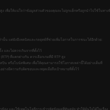
ง เพื่อให้แน่ใจว่าข้อมูลส่วนตัวของคุณจะไม่ถูกแฮ็กหรือถูกนำไปใช้ในทางที
านั้น แต่ยังมีเทคนิคและกลยุทธ์ที่ช่วยเพิ่มโอกาสในการชนะได้อีกด้วย:
ละไม่ควรเกินจากที่ตั้งไว้
(RTP) ที่แตกต่างกัน ควรเลือกเกมที่มี RTP สูง
ปิน หรือโบนัสพิเศษ เพื่อให้คุณสามารถใช้โอกาสเหล่านี้ได้อย่างเต็มที่
ย่างมีความรับผิดชอบและหยุดเมื่อถึงเป้าหมายที่ตั้งไว้
ข้อง และใช้เทคโนโลยีการเข้ารหัสข้อมูลที่ทันสมัย ทำให้มั่นใจได้ในเรื่อง