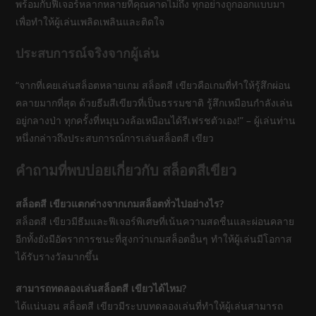
พร้อมกับฟีเจอร์หลากหลายที่คุณคาดไม่ถึง ทุกอย่างถูกออกแบบมา
เพื่อทำให้ผู้เล่นเพลิดเพลินและติดใจ
ประสบการณ์จริงจากผู้เล่น
“จากที่เคยเล่นสล็อตหลายเกม สล็อตสี เขียวคือเกมที่ทำให้รู้สึกผ่อน
คลายมากที่สุด ด้วยธีมสีเขียวที่เป็นธรรมชาติ รู้สึกเหมือนกำลังเล่น
อยู่กลางป่า ทุกครั้งที่หมุนวงล้อเหมือนได้รีเฟรชตัวเอง!” – ผู้เล่นท่าน
หนึ่งกล่าวถึงประสบการณ์การเล่นสล็อตสี เขียว
คำถามที่พบบ่อยเกี่ยวกับ สล็อตสีเขียว
สล็อตสี เขียวแตกต่างจากเกมสล็อตทั่วไปอย่างไร?
สล็อตสี เขียวมีธีมและฟีเจอร์พิเศษที่เน้นความสดชื่นและผ่อนคลาย
อีกทั้งยังมีอัตราการชนะที่สูงกว่าเกมสล็อตอื่นๆ ทำให้ผู้เล่นมีโอกาส
ได้รับรางวัลมากขึ้น
สามารถทดลองเล่นสล็อตสี เขียวได้ไหม?
ได้แน่นอน สล็อตสี เขียวมีระบบทดลองเล่นที่ทำให้ผู้เล่นสามารถ