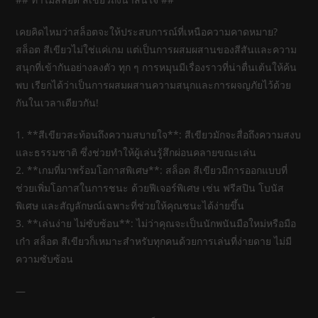
เคยคิดไหมว่าสล็อตจะให้ประสบการณ์ที่เหนือความคาดหมาย?
สล็อต สีเขียวไม่ใช่แค่เกม แต่เป็นการผสมผสานของสีสันและความ
สนุกที่เข้ากันอย่างลงตัว ทุก ๆ การหมุนมีเรื่องราวที่น่าตื่นเต้นให้ค้น
พบ เรียกได้ว่าเป็นการผสมผสานความสนุกและการผจญภัยไว้ด้วย
กันในเวลาเดียวกัน!
1. **สีเขียวสะท้อนถึงความสบายใจ**: สีเขียวมักจะสื่อถึงความสงบ
และธรรมชาติ ซึ่งช่วยทำให้ผู้เล่นรู้สึกผ่อนคลายขณะเล่น
2. **เกมที่มาพร้อมโอกาสพิเศษ**: สล็อต สีเขียวมีการออกแบบที่
ช่วยเพิ่มโอกาสในการชนะ ด้วยฟีเจอร์พิเศษ เช่น ฟรีสปิน โบนัส
พิเศษ และสัญลักษณ์เฉพาะที่ช่วยให้คุณชนะได้ง่ายขึ้น
3. **เล่นง่าย ไม่ซับซ้อน**: ไม่ว่าคุณจะเป็นนักพนันมือใหม่หรือมือ
เก๋า สล็อต สีเขียวก็เหมาะสำหรับทุกคนด้วยการเล่นที่ง่ายดาย ไม่มี
ความซับซ้อน
—