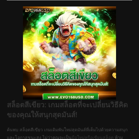
สล็อตสีเขียว: เกมสล็อตที่จะเปลี่ยนวิธีคิด
ของคุณให้สนุกสุดมันส์!
ค้นพบ สล็อตสีเขียว เกมเดิมพันใหม่สุดมันส์ที่เต็มไปด้วยความสนุก
และโอกาสชนะสูง ไม่ว่าคุณจะเป็น
มือใหม่หรือเซียนสล็อต
ห้าม