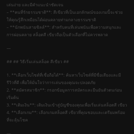
เล่นง่าย และมีคำแนะนำชัดเจน
– **คนที่รักธรรมชาติ**: สีเขียวที่เป็นเอกลักษณ์ของเกมนี้จะช่วย
ให้คุณรู้สึกเหมือนได้ผ่อนคลายท่ามกลางธรรมชาติ
– **นักพนันสายชิลล์**: สำหรับคนที่เล่นพนันเพื่อความสนุกและ
การผ่อนคลาย สล็อตสี เขียวถือเป็นตัวเลือกที่ไม่ควรพลาด
—
## ## วิธีเริ่มเล่นสล็อต สีเขียว ##
1. **เลือกเว็บไซต์ที่เชื่อถือได้**: ค้นหาเว็บไซต์ที่มีชื่อเสียงและมี
รีวิวที่ดี เพื่อให้มั่นใจว่าการเล่นของคุณจะปลอดภัย
2. **สมัครสมาชิก**: กรอกข้อมูลการสมัครและยืนยันตัวตนก่อน
เริ่มต้น
3. **เติมเงิน**: เติมเงินเข้าสู่บัญชีของคุณเพื่อเริ่มเล่นสล็อตสี เขียว
4. **เลือกเกม**: เลือกเกมสล็อตสี เขียวที่คุณชอบและเตรียมพร้อม
ที่จะลุ้นโชค
—