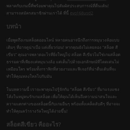
พลาดกับเกมนี้ที่พร้อมพาคุณไปสัมผัสประสบการณ์ที่ตื่นเต้น!
สามารถสมัครสมาชิกผ่านเราได้ ที่นี้
evo168usd2
บทนำ
เมื่อพูดถึงเกมสล็อตออนไลน์ หลายคนอาจนึกถึงการหมุนวงล้อแบบ
เดิมๆ ที่อาจดูน่าเบื่อ แต่เดี๋ยวก่อน! หากคุณยังไม่เคยลอง “สล็อต สี
เขียว” คุณอาจพลาดอะไรที่ยิ่งใหญ่ไป สล็อต สีเขียวไม่ใช่เกมสล็อต
ธรรมดาที่เพียงแค่หมุนวงล้อ แต่เต็มไปด้วยเอกลักษณ์ที่โดดเด่นไม่
เหมือนใคร พร้อมทั้งกราฟิกที่สวยงามและฟีเจอร์ที่น่าตื่นเต้นที่จะ
ทำให้คุณหลงใหลไปกับมัน
ในบทความนี้ เราจะพาคุณไปรู้จักกับ “สล็อต สีเขียว” ที่มาแรงแซง
โค้งในหมู่คนรักเกมสล็อต เพื่อให้คุณได้เห็นถึงความน่าสนใจและ
ความแตกต่างของสล็อตนี้กับเกมอื่นๆ พร้อมทั้งเคล็ดลับดีๆ ที่อาจจะ
ทำให้คุณคว้ารางวัลใหญ่ได้ง่ายขึ้น!
สล็อตสีเขียว คืออะไร?