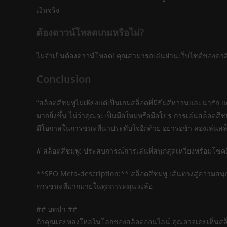
เงินจริง
ต้องดาวน์โหลดเกมหรือไม่?
ไม่จำเป็นต้องดาวน์โหลด! คุณสามารถเล่นผ่านเว็บไซต์ของคาสิ
Conclusion
“สล็อตสีชมพูไม่เพียงแต่เป็นเกมสล็อตที่มีธีมสีหวานและน่ารัก
มากยิ่งขึ้น ไม่ว่าคุณจะเป็นมือใหม่หรือมือโปร การเล่นสล็อตส
มีโอกาสในการชนะที่น่าประทับใจอีกด้วย อย่ารอช้า ลองเล่นสล็อตส
# สล็อตสีชมพู: ประสบการณ์การเล่นที่สนุกสุดเหวี่ยงพร้อมโชคด
**SEO Meta-description:** สล็อตสีชมพู เส้นทางสู่ความสนุก
การชนะที่มากมายในทุกการหมุนวงล้อ
## บทนำ ##
ถ้าคุณเคยหลงใหลในโลกของสล็อตออนไลน์ คุณอาจเคยเห็นสล็อตที