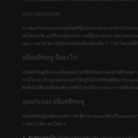
Introduction
หากคุณกำลังมองหาเกมสล็อตที่มีเอกลักษณ์และน่ารักจนไม่อาจ
สดใสและฟีเจอร์ที่ไม่เหมือนใคร เกมนี้สามารถสร้างความสนุกแล
เด่น เรามาทำความรู้จักกับสล็อตสีชมพูกันดีกว่า ว่าทำไมเกมนี้ถึง
สล็อตสีชมพู คืออะไร?
สล็อตสีชมพูเป็นเกมสล็อตออนไลน์ที่มีลักษณะเด่นด้วยสีชมพูหวา
ภายในเกม ล้วนถูกออกแบบมาให้อยู่ในโทนสีชมพูที่ดูน่ารักและอบ
อีกทั้งยังมีฟีเจอร์พิเศษที่ช่วยเพิ่มโอกาสในการชนะรางวัลอีกด้วย
จุดเด่นของ สล็อตสีชมพู
สล็อตสีชมพูไม่เพียงแต่มีกราฟิกที่สวยงามและสีสันที่โดดเด่นเท่าน
ว่ามีอะไรที่น่าสนใจบ้าง:
ธีมสีชมพูสดใส
: ไม่ใช่แค่สีชมพูที่น่ารัก แต่การออกแบบทั้ง