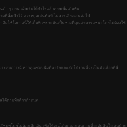
ันต่ำ ๆ ก่อน เมื่อเริ่มได้กำไรแล้วค่อยเพิ่มเดิมพัน
ที่ตั้งเป้าไว้ ควรหยุดเล่นทันที ไม่ควรเสี่ยงเล่นต่อไป
่าลืมใช้โอกาสนี้ให้เต็มที่ เพราะมันเป็นช่วงที่คุณสามารถชนะโดยไม่ต้องใช้
่มีประสบการณ์ หากคุณชอบธีมที่น่ารักและสดใส เกมนี้จะเป็นตัวเลือกที่ดี
ลได้ตามที่กติกากำหนด
ชมพูโดยไม่ต้องเสียเงิน เพื่อให้คุณได้ทดลองเล่นก่อนที่จะตัดสินใจเล่นด้วย