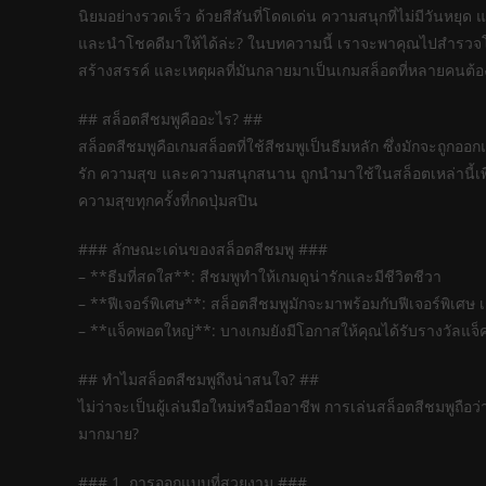
นิยมอย่างรวดเร็ว ด้วยสีสันที่โดดเด่น ความสนุกที่ไม่มีวันห
และนำโชคดีมาให้ได้ล่ะ? ในบทความนี้ เราจะพาคุณไปสำรวจโลกข
สร้างสรรค์ และเหตุผลที่มันกลายมาเป็นเกมสล็อตที่หลายคนต้
## สล็อตสีชมพูคืออะไร? ##
สล็อตสีชมพูคือเกมสล็อตที่ใช้สีชมพูเป็นธีมหลัก ซึ่งมักจะถูกอ
รัก ความสุข และความสนุกสนาน ถูกนำมาใช้ในสล็อตเหล่านี้เพื่อ
ความสุขทุกครั้งที่กดปุ่มสปิน
### ลักษณะเด่นของสล็อตสีชมพู ###
– **ธีมที่สดใส**: สีชมพูทำให้เกมดูน่ารักและมีชีวิตชีวา
– **ฟีเจอร์พิเศษ**: สล็อตสีชมพูมักจะมาพร้อมกับฟีเจอร์พิเศษ
– **แจ็คพอตใหญ่**: บางเกมยังมีโอกาสให้คุณได้รับรางวัลแจ็คพอต
## ทำไมสล็อตสีชมพูถึงน่าสนใจ? ##
ไม่ว่าจะเป็นผู้เล่นมือใหม่หรือมืออาชีพ การเล่นสล็อตสีชมพูถือว่
มากมาย?
### 1. การออกแบบที่สวยงาม ###