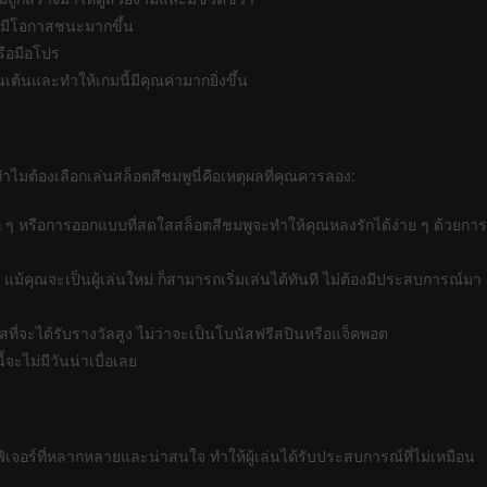
ล่นมีโอกาสชนะมากขึ้น
หรือมือโปร
นเต้นและทำให้เกมนี้มีคุณค่ามากยิ่งขึ้น
มต้องเลือกเล่นสล็อตสีชมพูนี่คือเหตุผลที่คุณควรลอง:
ัก ๆ หรือการออกแบบที่สดใสสล็อตสีชมพูจะทำให้คุณหลงรักได้ง่าย ๆ ด้วยการ
แม้คุณจะเป็นผู้เล่นใหม่ ก็สามารถเริ่มเล่นได้ทันที ไม่ต้องมีประสบการณ์มา
ที่จะได้รับรางวัลสูง ไม่ว่าจะเป็นโบนัสฟรีสปินหรือแจ็คพอต
จะไม่มีวันน่าเบื่อเลย
มีฟีเจอร์ที่หลากหลายและน่าสนใจ ทำให้ผู้เล่นได้รับประสบการณ์ที่ไม่เหมือน