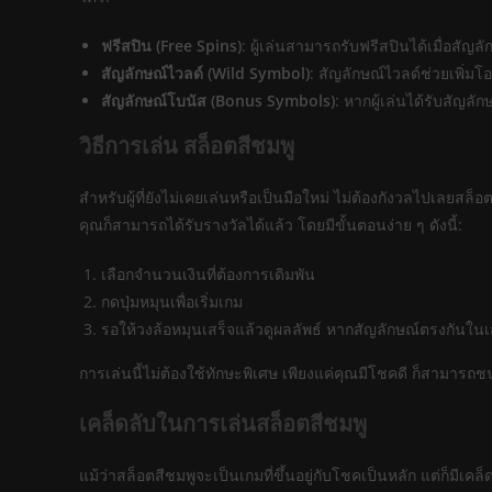
ฟรีสปิน (Free Spins)
: ผู้เล่นสามารถรับฟรีสปินได้เมื่อส
สัญลักษณ์ไวลด์ (Wild Symbol)
: สัญลักษณ์ไวลด์ช่วยเพิ่ม
สัญลักษณ์โบนัส (Bonus Symbols)
: หากผู้เล่นได้รับสัญล
วิธีการเล่น สล็อตสีชมพู
สำหรับผู้ที่ยังไม่เคยเล่นหรือเป็นมือใหม่ ไม่ต้องกังวลไปเลยสล็อ
คุณก็สามารถได้รับรางวัลได้แล้ว โดยมีขั้นตอนง่าย ๆ ดังนี้:
เลือกจำนวนเงินที่ต้องการเดิมพัน
กดปุ่มหมุนเพื่อเริ่มเกม
รอให้วงล้อหมุนเสร็จแล้วดูผลลัพธ์ หากสัญลักษณ์ตรงกันใน
การเล่นนี้ไม่ต้องใช้ทักษะพิเศษ เพียงแค่คุณมีโชคดี ก็สามารถช
เคล็ดลับในการเล่นสล็อตสีชมพู
แม้ว่าสล็อตสีชมพูจะเป็นเกมที่ขึ้นอยู่กับโชคเป็นหลัก แต่ก็มีเค