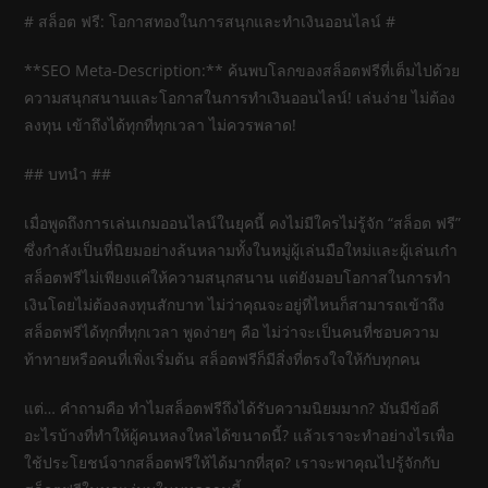
# สล็อต ฟรี: โอกาสทองในการสนุกและทำเงินออนไลน์ #
**SEO Meta-Description:** ค้นพบโลกของสล็อตฟรีที่เต็มไปด้วย
ความสนุกสนานและโอกาสในการทำเงินออนไลน์! เล่นง่าย ไม่ต้อง
ลงทุน เข้าถึงได้ทุกที่ทุกเวลา ไม่ควรพลาด!
## บทนำ ##
เมื่อพูดถึงการเล่นเกมออนไลน์ในยุคนี้ คงไม่มีใครไม่รู้จัก “สล็อต ฟรี”
ซึ่งกำลังเป็นที่นิยมอย่างล้นหลามทั้งในหมู่ผู้เล่นมือใหม่และผู้เล่นเก๋า
สล็อตฟรีไม่เพียงแค่ให้ความสนุกสนาน แต่ยังมอบโอกาสในการทำ
เงินโดยไม่ต้องลงทุนสักบาท ไม่ว่าคุณจะอยู่ที่ไหนก็สามารถเข้าถึง
สล็อตฟรีได้ทุกที่ทุกเวลา พูดง่ายๆ คือ ไม่ว่าจะเป็นคนที่ชอบความ
ท้าทายหรือคนที่เพิ่งเริ่มต้น สล็อตฟรีก็มีสิ่งที่ตรงใจให้กับทุกคน
แต่… คำถามคือ ทำไมสล็อตฟรีถึงได้รับความนิยมมาก? มันมีข้อดี
อะไรบ้างที่ทำให้ผู้คนหลงใหลได้ขนาดนี้? แล้วเราจะทำอย่างไรเพื่อ
ใช้ประโยชน์จากสล็อตฟรีให้ได้มากที่สุด? เราจะพาคุณไปรู้จักกับ