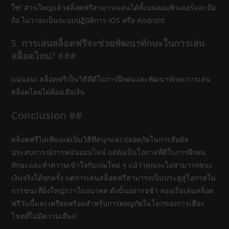
ใช่! ส่วนใหญ่แล้วสล็อตฟรีสามารถเล่นได้ทั้งบนคอมพิวเตอร์และมือ
ถือ ไม่ว่าจะเป็นระบบปฏิบัติการ iOS หรือ Android
5. การเล่นสล็อตฟรีจะช่วยพัฒนาทักษะในการเล่น
สล็อตไหม? ###
แน่นอน! สล็อตฟรีเป็นวิธีที่ดีในการฝึกฝนและพัฒนาทักษะการเล่น
สล็อตโดยไม่ต้องเสียเงิน
Conclusion ##
สล็อตฟรีไม่เพียงแต่เป็นวิธีที่สนุกและปลอดภัยในการสัมผัส
ประสบการณ์การพนันออนไลน์ แต่ยังเป็นโอกาสที่ดีในการฝึกฝน
ทักษะและทำความเข้าใจกับเกมใหม่ ๆ แม้ว่าคุณจะไม่สามารถชนะ
เงินจริงได้ทุกครั้ง แต่การเล่นสล็อตฟรีสามารถเป็นประตูสู่โอกาสใน
การชนะที่ยิ่งใหญ่กว่าในอนาคต ดังนั้นอย่ารอช้า ลองเริ่มเล่นสล็อต
ฟรีวันนี้และเตรียมพร้อมสำหรับการผจญภัยในโลกของการเสี่ยง
โชคที่ไม่มีความเสี่ยง!