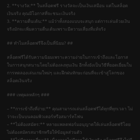
2. **รางวัล:** ในสล็อตฟรี รางวัลจะเป็นเงินเสมือน แต่ในสล็อต
เงินจริง คุณมีโอกาสที่จะชนะเงินจริง
3. **ความตื่นเต้น:** แม้ว่าทั้งสองแบบจะสนุก แต่การเล่นด้วยเงิน
จริงมักจะเพิ่มความตื่นเต้นเพราะมีความเสี่ยงที่แท้จริง
## ทำไมสล็อตฟรีจึงเป็นที่นิยม? ##
สล็อตฟรีได้รับความนิยมเพราะความง่ายในการเข้าถึงและโอกาส
ในการสนุกสนานโดยไม่ต้องลงทุนเงิน อีกทั้งยังเป็นวิธีที่ยอดเยี่ยมใน
การทดลองเล่นเกมใหม่ๆ และฝึกฝนทักษะก่อนที่จะเข้าสู่โลกของ
สล็อตเงินจริง
### เหตุผลหลักๆ ###
– **การเข้าถึงที่ง่าย:** คุณสามารถเล่นสล็อตฟรีได้ทุกที่ทุกเวลา ไม่
ว่าจะเป็นบนคอมพิวเตอร์หรือสมาร์ทโฟน
– **ไม่ต้องสมัคร:** หลายแพลตฟอร์มอนุญาตให้เล่นสล็อตฟรีโดย
ไม่ต้องสมัครสมาชิกหรือให้ข้อมูลส่วนตัว
– **ไม่มีความเสี่ยง:** เนื่องจากไม่มีการใช้เงินจริง สล็อตฟรีจึงไม่มี