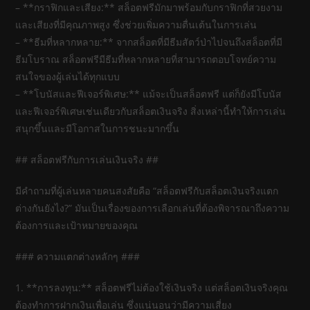
– **กราฟิกและเสียง:** สล็อตฟรีมักมาพร้อมกับกราฟิกที่สวยงาม
และเสียงที่มีคุณภาพสูง ซึ่งช่วยเพิ่มความตื่นเต้นในการเล่น
– **ธีมที่หลากหลาย:** จากสล็อตที่มีธีมสัตว์ป่าไปจนถึงสล็อตที่มี
ธีมโบราณ สล็อตฟรีมีธีมที่หลากหลายที่สามารถตอบโจทย์ความ
สนใจของผู้เล่นได้ทุกแบบ
– **โบนัสและฟีเจอร์พิเศษ:** แม้จะเป็นสล็อตฟรี แต่ก็ยังมีโบนัส
และฟีเจอร์พิเศษเช่นเดียวกับสล็อตเงินจริง สิ่งเหล่านี้ทำให้การเล่น
สนุกขึ้นและมีโอกาสในการชนะมากขึ้น
## สล็อตฟรีกับการเล่นเงินจริง ##
มีคำถามที่ผู้เล่นหลายคนสงสัยคือ “สล็อตฟรีกับสล็อตเงินจริงแตก
ต่างกันยังไง?” มันเป็นเรื่องของการเลือกเล่นที่ต้องพิจารณาถึงความ
ต้องการและเป้าหมายของคุณ
### ความแตกต่างหลักๆ ###
1. **การลงทุน:** สล็อตฟรีไม่ต้องใช้เงินจริง แต่สล็อตเงินจริงคุณ
ต้องทำการฝากเงินเพื่อเล่น ซึ่งแน่นอนว่ามีความเสี่ยง