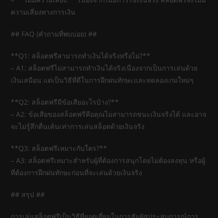
ความเสี่ยงทางการเงิน
## FAQ (คำถามที่พบบ่อย) ##
**Q1: สล็อตฟรีสามารถทำเงินได้จริงหรือไม่?**
– A1: สล็อตฟรีไม่สามารถทำเงินได้จริงเนื่องจากเป็นการเล่นด้วย
เงินเสมือน แต่เป็นวิธีที่ดีในการฝึกฝนทักษะและทดลองเกมใหม่ๆ
**Q2: สล็อตฟรีมีข้อเสียอะไรบ้าง?**
– A2: ข้อเสียของสล็อตฟรีคือคุณไม่สามารถชนะเงินจริงได้ และอาจ
จะไม่รู้สึกตื่นเต้นเท่าการเล่นสล็อตด้วยเงินจริง
**Q3: สล็อตฟรีเหมาะกับใคร?**
– A3: สล็อตฟรีเหมาะสำหรับผู้ที่ต้องการสนุกโดยไม่ต้องลงทุน หรือผู้
ที่ต้องการฝึกฝนทักษะก่อนที่จะเล่นด้วยเงินจริง
## สรุป ##
การเล่นสล็อตฟรีเป็นวิธีที่ยอดเยี่ยมในการสัมผัสประสบการณ์การ