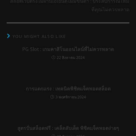
สล็อตเว็บตรงไม่ผ่านเอเย่นต์ไม่มีขั้นต่ำ : ประสบการณ์ใหม่
ที่คุณไม่ควรพลาด
YOU MIGHT ALSO LIKE
PG Slot : เกมคาสิโนออนไลน์ที่ไม่ควรพลาด
22 สิงหาคม 2024
การแตกแรง : เทคนิคพิชิตแจ็คพอตสล็อต
3 พฤศจิกายน 2024
สูตรปั่นสล็อตฟรี : เคล็ดลับเด็ด พิชิตแจ็คพอตง่ายๆ