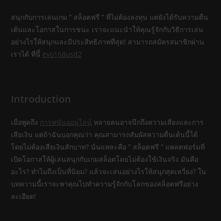
สนุกกับการเล่นเกม ” สล็อตฟรี ” ที่ไม่ต้องลงทุน แต่ยังได้รับความตื่น
เต้นและโอกาสในการชนะ เราจะแนะนำให้คุณรู้จักกับวิธีการเล่น
อย่างไรให้สนุกและมีประสิทธิภาพที่สุด!
สามารถสมัครสมาชิกผ่าน
เราได้ ที่นี้
evo168usd2
Introduction
เมื่อพูดถึง
การพนันออนไลน์
หลายคนอาจนึกถึงความเสี่ยงและการ
เสียเงิน แต่ถ้าฉันบอกคุณว่า คุณสามารถสัมผัสความตื่นเต้นนี้ได้
โดยไม่ต้องเสียเงินสักบาท? นั่นแหละคือ ” สล็อตฟรี ” แพลตฟอร์มที่
เปิดโอกาสให้ผู้เล่นสนุกกับเกมสล็อตโดยไม่ต้องใช้เงินจริง มันคือ
อะไร? ทำไมถึงเป็นที่นิยม? แล้วจะเล่นอย่างไรให้สนุกสุดเหวี่ยง? ใน
บทความนี้เราจะพาคุณไปทำความรู้จักกับโลกของสล็อตฟรีอย่าง
ละเอียด!