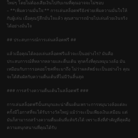
ใหม่ๆ โดยไม่ต้องเสียเงินไปกับเกมที่คุณอาจจะไม่ชอบ
– **เพิ่มความมั่นใจ:** การเล่นสล็อตฟรียังช่วยเพิ่มความมั่นใจให้
กับผู้เล่น เมื่อคุณรู้สึกมั่นใจแล้ว คุณสามารถย้ายไปเล่นด้วยเงินจริง
ได้อย่างมั่นใจ
## ประสบการณ์การเล่นสล็อตฟรี ##
แล้วเมื่อคุณได้ลองเล่นสล็อตฟรีแล้วจะเป็นอย่างไร? มันคือ
ประสบการณ์ที่หลากหลายและตื่นเต้น ทุกครั้งที่คุณหมุนวงล้อ มัน
เหมือนกับการรอคอยโชคที่จะมาถึง ไม่ว่าผลลัพธ์จะเป็นอย่างไร คุณ
จะได้สัมผัสกับความตื่นเต้นที่ไม่มีวันสิ้นสุด
### การสร้างความตื่นเต้นในสล็อตฟรี ###
การเล่นสล็อตฟรีนั้นสนุกและน่าตื่นเต้นเพราะการหมุนวงล้อแต่ละ
ครั้งมีโอกาสที่จะได้รับรางวัลใหญ่ แม้ว่าจะเป็นเพียงเงินเสมือน แต่
มันก็สามารถสร้างความตื่นเต้นที่แท้จริงได้ เพราะสิ่งที่สำคัญที่สุดคือ
ความสนุกสนานที่คุณได้รับ