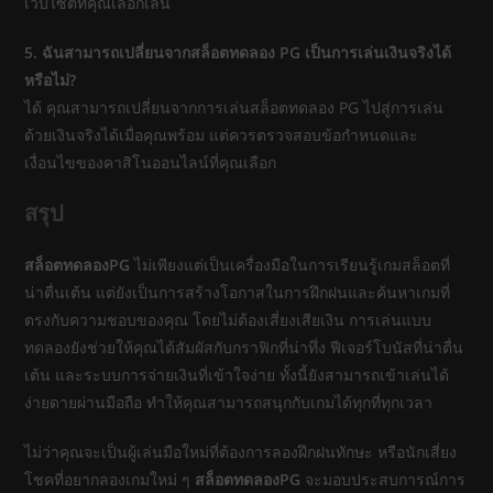
เว็บไซต์ที่คุณเลือกเล่น
5. ฉันสามารถเปลี่ยนจากสล็อตทดลอง PG เป็นการเล่นเงินจริงได้
หรือไม่?
ได้ คุณสามารถเปลี่ยนจากการเล่นสล็อตทดลอง PG ไปสู่การเล่น
ด้วยเงินจริงได้เมื่อคุณพร้อม แต่ควรตรวจสอบข้อกำหนดและ
เงื่อนไขของคาสิโนออนไลน์ที่คุณเลือก
สรุป
สล็อตทดลองPG
ไม่เพียงแต่เป็นเครื่องมือในการเรียนรู้เกมสล็อตที่
น่าตื่นเต้น แต่ยังเป็นการสร้างโอกาสในการฝึกฝนและค้นหาเกมที่
ตรงกับความชอบของคุณ โดยไม่ต้องเสี่ยงเสียเงิน การเล่นแบบ
ทดลองยังช่วยให้คุณได้สัมผัสกับกราฟิกที่น่าทึ่ง ฟีเจอร์โบนัสที่น่าตื่น
เต้น และระบบการจ่ายเงินที่เข้าใจง่าย ทั้งนี้ยังสามารถเข้าเล่นได้
ง่ายดายผ่านมือถือ ทำให้คุณสามารถสนุกกับเกมได้ทุกที่ทุกเวลา
ไม่ว่าคุณจะเป็นผู้เล่นมือใหม่ที่ต้องการลองฝึกฝนทักษะ หรือนักเสี่ยง
โชคที่อยากลองเกมใหม่ ๆ
สล็อตทดลองPG
จะมอบประสบการณ์การ