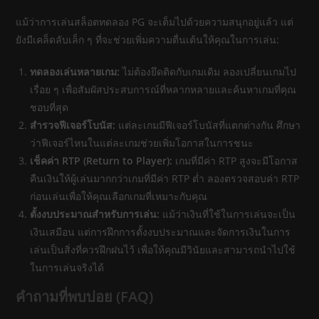
แม้ว่าการเล่นสล็อตทดลอง PG จะเต็มไปด้วยความสนุกอยู่แล้ว แต่
ยังมีเคล็ดลับเล็ก ๆ ที่จะช่วยเพิ่มความตื่นเต้นให้คุณในการเล่น:
ทดลองเล่นหลายเกม:
ไม่ต้องยึดติดกับเกมเดิม ลองเปลี่ยนเกมไป
เรื่อย ๆ เพื่อสัมผัสประสบการณ์ที่หลากหลายและค้นหาเกมที่คุณ
ชอบที่สุด
สำรวจฟีเจอร์โบนัส:
แต่ละเกมมีฟีเจอร์โบนัสที่แตกต่างกัน ศึกษา
ว่าฟีเจอร์ไหนในแต่ละเกมช่วยเพิ่มโอกาสในการชนะ
เช็คค่า RTP (Return to Player):
เกมที่มีค่า RTP สูงจะมีโอกาส
คืนเงินให้ผู้เล่นมากกว่าเกมที่มีค่า RTP ต่ำ ลองตรวจสอบค่า RTP
ก่อนเล่นเพื่อให้คุณเลือกเกมที่เหมาะกับคุณ
ตั้งงบประมาณสำหรับการเล่น:
แม้ว่าเงินที่ใช้ในการเล่นจะเป็น
เงินเสมือน แต่การฝึกการตั้งงบประมาณและจัดการเงินในการ
เล่นเป็นสิ่งที่ควรฝึกฝนไว้ เพื่อให้คุณมีวินัยและสามารถนำไปใช้
ในการเล่นจริงได้
คำถามที่พบบ่อย (FAQ)