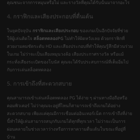
คุณชนะจากการหมุนหรือไม่ และรางวัลที่คุณได้รับนั้นมาจากอะไร
4. กราฟิกและเสียงประกอบที่ตื่นเต้น
ในยุคปัจจุบัน
กราฟิกและเสียงประกอบ
ของเกมเป็นอีกปัจจัยที่ช่วย
ให้ผู้เล่นติดใจ
สล็อตทดลองPG
ไม่ทำให้ผิดหวังเลย ด้วยกราฟิกที่
สวยงามคมชัดระดับ HD และเสียงประกอบที่ทำให้คุณรู้สึกมีส่วนร่วม
ในเกม ไม่ว่าจะเป็นเสียงหมุนวงล้อ เสียงประกาศรางวัล หรือแม้
กระทั่งเสียงระเบิดของโบนัส คุณจะได้รับประสบการณ์ที่เต็มอิ่มไป
กับการเล่นสล็อตทดลอง
5. การเข้าถึงที่สะดวกสบาย
คุณสามารถเข้าเล่นสล็อตทดลอง PG ได้ง่าย ๆ ผ่านทางมือถือหรือ
คอมพิวเตอร์ ไม่ว่าคุณจะอยู่ที่ไหนก็สามารถเข้าถึงเกมได้อย่าง
สะดวกสบาย เพียงแค่คุณมีการเชื่อมต่ออินเทอร์เน็ต การเข้าถึงที่ง่าย
นี้ทำให้ผู้เล่นสามารถสนุกกับเกมได้ทุกที่ทุกเวลา ไม่ว่าจะเป็นการ
ผ่อนคลายในช่วงเวลาว่างหรือการหาความตื่นเต้นในขณะที่อยู่ที่
บ้าน