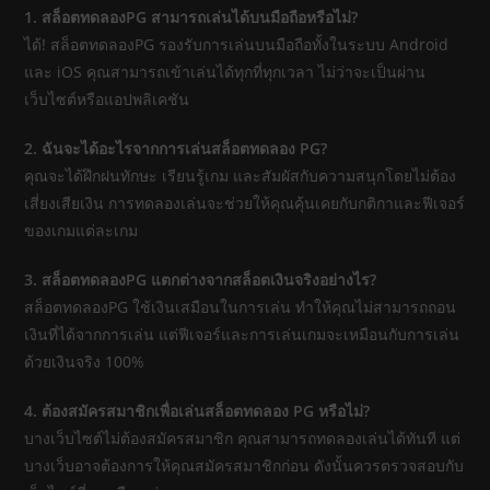
1. สล็อตทดลองPG สามารถเล่นได้บนมือถือหรือไม่?
ได้! สล็อตทดลองPG รองรับการเล่นบนมือถือทั้งในระบบ Android
และ iOS คุณสามารถเข้าเล่นได้ทุกที่ทุกเวลา ไม่ว่าจะเป็นผ่าน
เว็บไซต์หรือแอปพลิเคชัน
2. ฉันจะได้อะไรจากการเล่นสล็อตทดลอง PG?
คุณจะได้ฝึกฝนทักษะ เรียนรู้เกม และสัมผัสกับความสนุกโดยไม่ต้อง
เสี่ยงเสียเงิน การทดลองเล่นจะช่วยให้คุณคุ้นเคยกับกติกาและฟีเจอร์
ของเกมแต่ละเกม
3. สล็อตทดลองPG แตกต่างจากสล็อตเงินจริงอย่างไร?
สล็อตทดลองPG ใช้เงินเสมือนในการเล่น ทำให้คุณไม่สามารถถอน
เงินที่ได้จากการเล่น แต่ฟีเจอร์และการเล่นเกมจะเหมือนกับการเล่น
ด้วยเงินจริง 100%
4. ต้องสมัครสมาชิกเพื่อเล่นสล็อตทดลอง PG หรือไม่?
บางเว็บไซต์ไม่ต้องสมัครสมาชิก คุณสามารถทดลองเล่นได้ทันที แต่
บางเว็บอาจต้องการให้คุณสมัครสมาชิกก่อน ดังนั้นควรตรวจสอบกับ