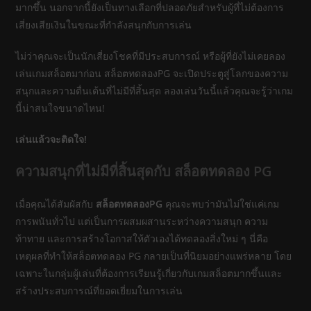
มากขึ้น นอกจากนี้ยังเป็นทางเลือกที่ปลอดภัยสำหรับผู้ที่ไม่ต้องการ
เสี่ยงเสียเงินในขณะที่กำลังสนุกกับการเล่น
ไม่ว่าคุณจะเป็นนักเสี่ยงโชคที่มีประสบการณ์ หรือผู้ที่ยังไม่เคยลอง
เล่นเกมสล็อตมาก่อน สล็อตทดลองPG จะเปิดประตูสู่โลกของความ
สนุกและความตื่นเต้นที่ไม่มีที่สิ้นสุด ลองเล่นวันนี้แล้วคุณจะรู้ว่าเกม
นี้น่าสนใจขนาดไหน!
เล่นแล้วจะติดใจ!
ความสนุกที่ไม่มีที่สิ้นสุดกับ สล็อตทดลอง PG
เมื่อคุณได้สัมผัสกับ
สล็อตทดลองPG
คุณจะพบว่ามันไม่ใช่แค่เกม
การพนันทั่วไป แต่เป็นการผสมผสานระหว่างความสนุก ความ
ท้าทาย และการสร้างโอกาสให้ตัวเองได้ทดลองสิ่งใหม่ ๆ นี่คือ
เหตุผลที่ทำให้สล็อตทดลอง PG กลายเป็นที่นิยมอย่างแพร่หลาย โดย
เฉพาะในกลุ่มผู้เล่นที่ต้องการเรียนรู้เกี่ยวกับเกมสล็อตมากขึ้นและ
สร้างประสบการณ์ที่ยอดเยี่ยมในการเล่น