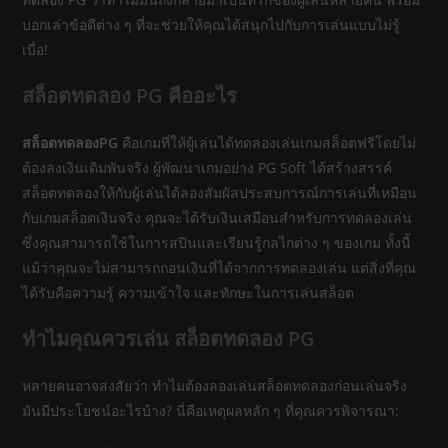
บอกเล่าข้อดีต่าง ๆ ที่จะช่วยให้คุณได้สนุกไปกับการเล่นแบบไม่รู้
เบื่อ!
สล็อตทดลอง PG คืออะไร
สล็อตทดลองPG
คือเกมที่ให้ผู้เล่นได้ทดลองเล่นเกมสล็อตฟรีโดยไม่
ต้องลงเงินเดิมพันจริง ผู้พัฒนาเกมอย่าง PG Soft ได้สร้างสรรค์
สล็อตทดลองให้กับผู้เล่นได้ลองสัมผัสประสบการณ์การเล่นที่เหมือน
กับเกมสล็อตเงินจริง คุณจะได้รับเงินเสมือนสำหรับการทดลองเล่น
ซึ่งคุณสามารถใช้ในการสปินและเรียนรู้กลไกต่าง ๆ ของเกม ทั้งนี้
แม้ว่าคุณจะไม่สามารถถอนเงินที่ได้จากการทดลองเล่น แต่สิ่งที่คุณ
ได้รับคือความรู้ ความเข้าใจ และทักษะในการเล่นสล็อต
ทำไมคุณควรเล่น สล็อตทดลอง PG
หลายคนอาจสงสัยว่า ทำไมต้องลองเล่นสล็อตทดลองก่อนเล่นจริง
มันมีประโยชน์อะไรบ้าง? นี่คือเหตุผลหลัก ๆ ที่คุณควรพิจารณา: