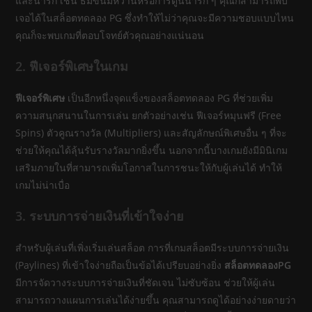
และน่ารัก เช่น ธีมขนมหวานหรือการ์ตูนน่ารัก ๆ คุณก็สามารถพบ
เจอได้ในสล็อตทดลอง PG ซึ่งทำให้ไม่ว่าคุณจะมีความชอบแบบไหน
คุณก็จะพบเกมที่ตอบโจทย์ตัวคุณอย่างแน่นอน
2. ฟีเจอร์พิเศษในเกม
ฟีเจอร์พิเศษ
เป็นอีกหนึ่งจุดแข็งของสล็อตทดลอง PG ที่ช่วยเพิ่ม
ความสนุกสนานในการเล่น ยกตัวอย่างเช่น ฟีเจอร์หมุนฟรี (Free
Spins) ตัวคูณรางวัล (Multipliers) และสัญลักษณ์พิเศษอื่น ๆ ที่จะ
ช่วยให้คุณได้ลุ้นรับรางวัลมากยิ่งขึ้น นอกจากนี้บางเกมยังมีมินิเกม
เสริมภายในที่สามารถเพิ่มโอกาสในการชนะให้กับผู้เล่นได้ ทำให้
เกมไม่น่าเบื่อ
3. ระบบการจ่ายเงินที่เข้าใจง่าย
สำหรับผู้เล่นที่เพิ่งเริ่มเล่นสล็อต การที่เกมสล็อตมีระบบการจ่ายเงิน
(Paylines) ที่เข้าใจง่ายถือเป็นข้อได้เปรียบอย่างยิ่ง
สล็อตทดลองPG
มีการจัดวางระบบการจ่ายเงินที่ชัดเจน ไม่ซับซ้อน ช่วยให้ผู้เล่น
สามารถวางแผนการเล่นได้ง่ายขึ้น คุณสามารถดูได้อย่างง่ายดายว่า