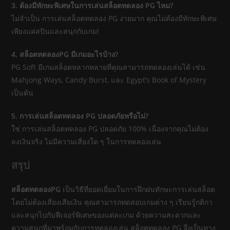
3. ต้องมีทักษะพิเศษในการเล่นสล็อตทดลอง PG ไหม?
ไม่จำเป็น การเล่นสล็อตทดลอง PG ง่ายมาก คุณไม่ต้องมีทักษะพิเศษ
เพียงแค่สปินและสนุกกับเกม!
4. สล็อตทดลองPG มีเกมอะไรบ้าง?
PG Soft มีเกมสล็อตหลากหลายที่คุณสามารถทดลองเล่นได้ เช่น
Mahjong Ways, Candy Burst, และ Egypt’s Book of Mystery
เป็นต้น
5. การเล่นสล็อตทดลอง PG ปลอดภัยหรือไม่?
ใช่ การเล่นสล็อตทดลอง PG ปลอดภัย 100% เนื่องจากคุณไม่ต้อง
ลงเงินจริง ไม่มีความเสี่ยงใด ๆ ในการทดลองเล่น
สรุป
สล็อตทดลองPG
เป็นวิธีที่ยอดเยี่ยมในการฝึกฝนทักษะการเล่นสล็อต
โดยไม่ต้องเสี่ยงเสียเงิน คุณสามารถทดสอบเกมต่าง ๆ เรียนรู้กติกา
และสนุกไปกับฟีเจอร์พิเศษของแต่ละเกม ด้วยความสะดวกและ
ความสนุกที่มาพร้อมกับการทดลองเล่น สล็อตทดลอง PG จึงเป็นทาง