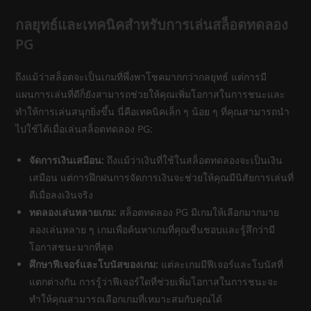
กลยุทธ์และเทคนิคสำหรับการเล่นสล็อตทดลอง
PG
ถึงแม้ว่าสล็อตจะเป็นเกมที่พึ่งพาโชคมากกว่ากลยุทธ์ แต่การมี
แผนการเล่นที่ดีก็ยังสามารถช่วยให้คุณเพิ่มโอกาสในการชนะและ
ทำให้การเล่นสนุกยิ่งขึ้น นี่คือเทคนิคเล็ก ๆ น้อย ๆ ที่คุณสามารถนำ
ไปใช้ได้เมื่อเล่นสล็อตทดลอง PG:
จัดการเงินเสมือน:
ถึงแม้ว่าเงินที่ใช้ในสล็อตทดลองจะเป็นเงิน
เสมือน แต่การฝึกฝนการจัดการเงินจะช่วยให้คุณมีนิสัยการเล่นที่
ดีเมื่อลงเงินจริง
ทดลองเล่นหลายเกม:
สล็อตทดลอง PG มีเกมให้เลือกมากมาย
ลองเล่นหลาย ๆ เกมเพื่อค้นหาเกมที่คุณชื่นชอบและรู้สึกว่ามี
โอกาสชนะมากที่สุด
ศึกษาฟีเจอร์และโบนัสของเกม:
แต่ละเกมมีฟีเจอร์และโบนัสที่
แตกต่างกัน การรู้ว่าฟีเจอร์ใดที่ช่วยเพิ่มโอกาสในการชนะจะ
ทำให้คุณสามารถเลือกเกมที่เหมาะสมกับคุณได้