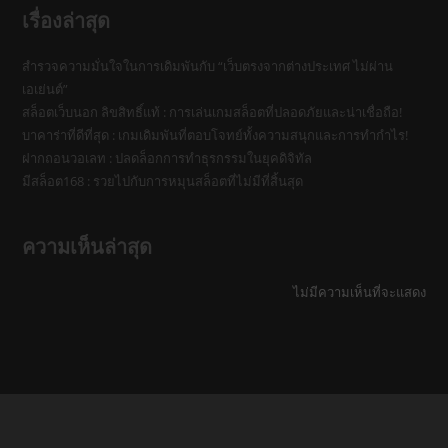
เรื่องล่าสุด
สำรวจความมั่นใจในการเดิมพันกับ “เว็บตรงจากต่างประเทศ ไม่ผ่าน
เอเย่นต์”
สล็อตเว็บนอก ลิขสิทธิ์แท้ : การเล่นเกมสล็อตที่ปลอดภัยและน่าเชื่อถือ!
บาคาร่าที่ดีที่สุด : เกมเดิมพันที่ตอบโจทย์ทั้งความสนุกและการทำกำไร!
ฝากถอนวอเลท : ปลดล็อกการทำธุรกรรมในยุคดิจิทัล
มีสล็อต168 : รวยไปกับการหมุนสล็อตที่ไม่มีที่สิ้นสุด
ความเห็นล่าสุด
ไม่มีความเห็นที่จะแสดง