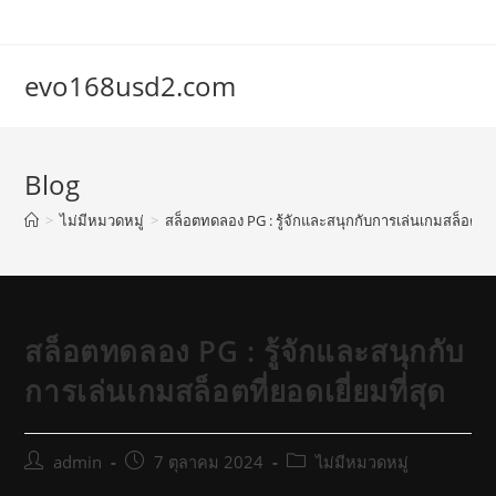
Skip
to
content
evo168usd2.com
Blog
>
ไม่มีหมวดหมู่
>
สล็อตทดลอง PG : รู้จักและสนุกกับการเล่นเกมสล็อตที่ยอ
สล็อตทดลอง PG : รู้จักและสนุกกับ
การเล่นเกมสล็อตที่ยอดเยี่ยมที่สุด
Post
Post
Post
admin
7 ตุลาคม 2024
ไม่มีหมวดหมู่
author:
published:
category: