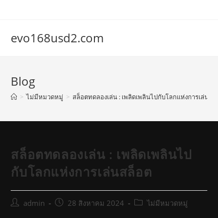
Skip
to
content
evo168usd2.com
Blog
>
ไม่มีหมวดหมู่
>
สล็อตทดลองเล่น : เพลิดเพลินไปกับโลกแห่งการเล่นสล
สล็อตทดลองเล่น : เพลิดเพลินไป
กับโลกแห่งการเล่นสล็อต
Post
Post
Post
admin
28 สิงหาคม 2024
ไม่มีหมวดหมู่
author:
published:
category: