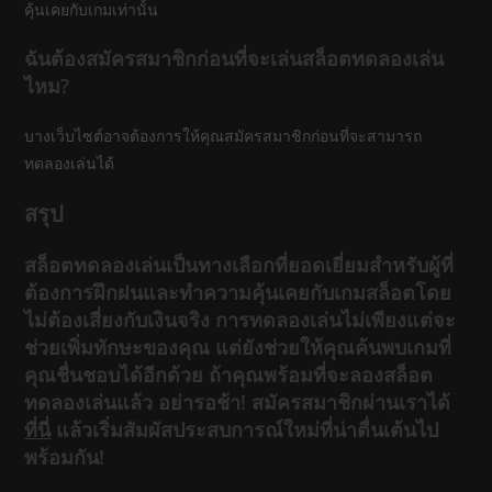
คุ้นเคยกับเกมเท่านั้น
ฉันต้องสมัครสมาชิกก่อนที่จะเล่นสล็อตทดลองเล่น
ไหม?
บางเว็บไซต์อาจต้องการให้คุณสมัครสมาชิกก่อนที่จะสามารถ
ทดลองเล่นได้
สรุป
สล็อตทดลองเล่นเป็นทางเลือกที่ยอดเยี่ยมสำหรับผู้ที่
ต้องการฝึกฝนและทำความคุ้นเคยกับเกมสล็อตโดย
ไม่ต้องเสี่ยงกับเงินจริง การทดลองเล่นไม่เพียงแต่จะ
ช่วยเพิ่มทักษะของคุณ แต่ยังช่วยให้คุณค้นพบเกมที่
คุณชื่นชอบได้อีกด้วย ถ้าคุณพร้อมที่จะลองสล็อต
ทดลองเล่นแล้ว อย่ารอช้า! สมัครสมาชิกผ่านเราได้
ที่นี่
แล้วเริ่มสัมผัสประสบการณ์ใหม่ที่น่าตื่นเต้นไป
พร้อมกัน!