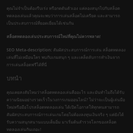
คุณไม่จำเป็นต้องรีบเร่ง หรือกดดันตัวเอง แค่ลองสนุกไปกับสล็อต
ทดลองเล่นแล้วคุณจะพบว่าการเล่นสล็อตไม่เครียด และสามารถ
เป็นประสบการณ์ที่ยอดเยี่ยมได้เช่นกัน
สล็อตทดลองเล่นประสบการณ์ใหม่ที่คุณไม่ควรพลาด!
SEO Meta-description:
สัมผัสประสบการณ์การเล่น สล็อตทดลอง
เล่นที่ไม่เหมือนใคร พบกับเกมสนุก ๆ และเคล็ดลับการทำเงินจาก
การเล่นสล็อตฟรีได้ที่นี่
บทนำ
คุณเคยสงสัยไหมว่าสล็อตทดลองเล่นคืออะไร และมันทำไมถึงได้รับ
ความนิยมอย่างรวดเร็วในวงการเกมออนไลน์? ไม่ว่าจะเป็นผู้เล่นมือ
ใหม่หรือมือโปรสล็อตทดลองเล่น ได้เปิดโอกาสให้ทุกคนสามารถ
สัมผัสประสบการณ์การเล่นเกมโดยไม่ต้องลงทุนเงินจริง ๆ แต่ยังได้
รับความสนุกสนานแบบเต็มอิ่ม มาเริ่มต้นสำรวจโลกของสล็อต
ทดลองเล่นกันเถอะ!