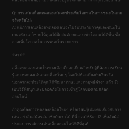
Q: การเล่นสล็อตทดลองเล่นจะช่วยเพิ่มโอกาสในการชนะในเกม
จริงหรือไม่?
A: แม้การเล่นสล็อตทดลองเล่นจะไม่รับประกันว่าคุณจะชนะใน
เกมจริง แต่ก็ช่วยให้คุณได้ฝึกฝนทักษะและเข้าใจเกมได้ดีขึ้น ซึ่ง
อาจเพิ่มโอกาสในการชนะในระยะยาว
#สรุป#
สล็อตทดลองเล่นเป็นทางเลือกที่ยอดเยี่ยมสำหรับผู้ที่ต้องการเรียน
รู้และทดลองเล่นเกมสล็อตใหม่ๆ โดยไม่ต้องเสี่ยงกับเงินจริง
นอกจากจะช่วยให้คุณได้พัฒนาทักษะและกลยุทธ์ต่างๆ แล้ว ยัง
เป็นวิธีที่สนุกและปลอดภัยในการเข้าสู่โลกของเกมสล็อต
ออนไลน์
ถ้าคุณต้องการทดลองสล็อตใหม่ๆ หรือเรียนรู้เพิ่มเติมเกี่ยวกับการ
เล่น อย่าลืมสมัครสมาชิกกับเราได้ ที่นี้ evo168usd2 เพื่อสัมผัส
ประสบการณ์การเล่นสล็อตออนไลน์ที่ดีที่สุด!