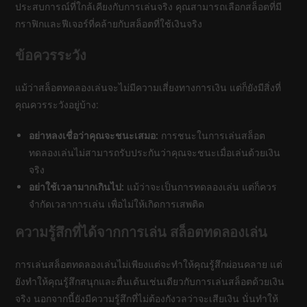
ประสบการณ์ที่ใกล้เคียงกับการเล่นจริง คุณสามารถเลือกสล็อตที่มี
กราฟิกและฟีเจอร์ที่คล้ายกับสล็อตที่ใช้เงินจริง
ข้อควรระวัง
แม้ว่าสล็อตทดลองเล่นจะไม่มีความเสี่ยงทางการเงิน แต่ก็ยังมีสิ่งที่
คุณควรระวังอยู่บ้าง:
อย่าหลงเชื่อว่าคุณจะชนะเสมอ:
การชนะในการเล่นสล็อต
ทดลองเล่นไม่สามารถรับประกันว่าคุณจะชนะเมื่อเล่นด้วยเงิน
จริง
อย่าใช้เวลามากเกินไป:
แม้ว่าจะเป็นการทดลองเล่น แต่ก็ควร
จำกัดเวลาการเล่น เพื่อไม่ให้เกิดการเสพติด
ความรู้สึกที่ได้จากการเล่น สล็อตทดลองเล่น
การเล่นสล็อตทดลองเล่นไม่เพียงแต่จะทำให้คุณรู้สึกผ่อนคลาย แต่
ยังทำให้คุณรู้สึกสนุกและตื่นเต้นเช่นเดียวกับการเล่นสล็อตด้วยเงิน
จริง นอกจากนี้ยังมีความรู้สึกที่ไม่ต้องกังวลว่าจะเสียเงิน นั่นทำให้