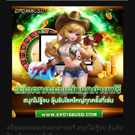
สล็อตทดลองเล่นทุกค่ายฟรี สนุกไม่รู้จบ ลุ้นรับ