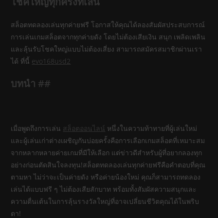
โชคใหญ่ทุกครั้งที่เล่น
สล็อตทดลองเล่นทุกค่ายฟรี โอกาสให้คุณได้ลองสัมผัสประสบการณ์
การเล่นเกมสล็อตจากทุกค่ายดัง โดยไม่ต้องเสียเงิน สนุก เพลิดเพลิน
และลุ้นรับโชคใหญ่แบบไม่ต้องเสี่ยง
สามารถสมัครสมาชิกผ่านเรา
ได้ ที่นี้
evo168usd2
บทนำ ##
เมื่อพูดถึงการเล่น
สล็อตออนไลน์
หนึ่งในความท้าทายที่ผู้เล่นใหม่
และผู้เล่นเก่าต่างเผชิญกันบ่อยครั้งคือการเลือกเกมสล็อตที่เหมาะสม
จากหลากหลายค่ายเกมที่มีให้เลือก แต่ข่าวดีสำหรับผู้ที่อยากลองทุก
อย่างก่อนตัดสินใจลงทุน!สล็อตทดลองเล่นทุกค่ายฟรีคือคำตอบที่คุณ
ตามหา ไม่ว่าจะเป็นค่ายดัง หรือค่ายน้องใหม่ คุณก็สามารถทดลอง
เล่นได้แบบฟรี ๆ ไม่ต้องเสียสักบาท พร้อมทั้งสัมผัสความสนุกและ
ความตื่นเต้นในการลุ้นรางวัลใหญ่ที่อาจเปลี่ยนชีวิตคุณได้ในพริบ
ตา!