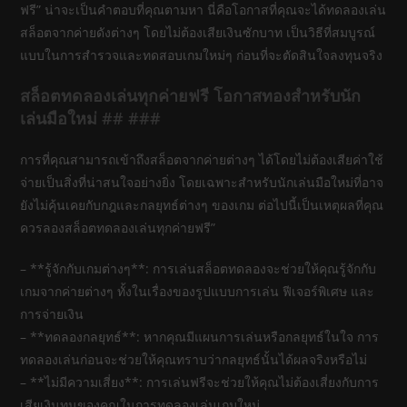
ฟรี” น่าจะเป็นคำตอบที่คุณตามหา นี่คือโอกาสที่คุณจะได้ทดลองเล่น
สล็อตจากค่ายดังต่างๆ โดยไม่ต้องเสียเงินซักบาท เป็นวิธีที่สมบูรณ์
แบบในการสำรวจและทดสอบเกมใหม่ๆ ก่อนที่จะตัดสินใจลงทุนจริง
สล็อตทดลองเล่นทุกค่ายฟรี โอกาสทองสำหรับนัก
เล่นมือใหม่ ## ###
การที่คุณสามารถเข้าถึงสล็อตจากค่ายต่างๆ ได้โดยไม่ต้องเสียค่าใช้
จ่ายเป็นสิ่งที่น่าสนใจอย่างยิ่ง โดยเฉพาะสำหรับนักเล่นมือใหม่ที่อาจ
ยังไม่คุ้นเคยกับกฎและกลยุทธ์ต่างๆ ของเกม ต่อไปนี้เป็นเหตุผลที่คุณ
ควรลองสล็อตทดลองเล่นทุกค่ายฟรี”
– **รู้จักกับเกมต่างๆ**: การเล่นสล็อตทดลองจะช่วยให้คุณรู้จักกับ
เกมจากค่ายต่างๆ ทั้งในเรื่องของรูปแบบการเล่น ฟีเจอร์พิเศษ และ
การจ่ายเงิน
– **ทดลองกลยุทธ์**: หากคุณมีแผนการเล่นหรือกลยุทธ์ในใจ การ
ทดลองเล่นก่อนจะช่วยให้คุณทราบว่ากลยุทธ์นั้นได้ผลจริงหรือไม่
– **ไม่มีความเสี่ยง**: การเล่นฟรีจะช่วยให้คุณไม่ต้องเสี่ยงกับการ
เสียเงินทุนของคุณในการทดลองเล่นเกมใหม่