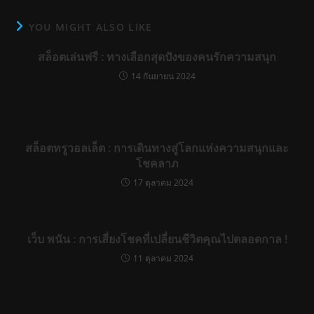
YOU MIGHT ALSO LIKE
สล็อตเล่นฟรี : ทางเลือกสุดปังของคนรักความสนุก
14 กันยายน 2024
สล็อตทรูวอลเล็ต : การเดินทางสู่โลกแห่งความสนุกและ
โชคลาภ
17 ตุลาคม 2024
เว็บ พนัน : การเสี่ยงโชคที่เปลี่ยนชีวิตคุณไปตลอดกาล !
11 ตุลาคม 2024