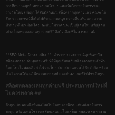
การศึกษากลยุทธ์ ทดลองเกมใหม่ ๆ และเพิ่มโอกาสในการชนะ
รางวัลใหญ่ เมื่อคุณได้สัมผัสกับเกมสล็อตจากทุกค่ายแล้ว คุณจะได้
รับประสบการณ์ที่เต็มไปด้วยความสนุก ความตื่นเต้น และความ
ท้าทายที่ไม่เหมือนใคร! ดังนั้น ไม่ว่าคุณจะเป็นผู้เล่นใหม่หรือผู้เล่น
เก่าสล็อตทดลองเล่นทุกค่ายฟรี” คือตัวเลือกที่ไม่ควรพลาด!.
**SEO Meta-Description**: สำรวจประสบการณ์สุดพิเศษกับ
สล็อตทดลองเล่นทุกค่ายฟรี” ที่ให้คุณสัมผัสกับสล็อตจากค่ายดังทั่ว
โลก โดยไม่ต้องเสียค่าใช้จ่ายใดๆ สนุกสนานแบบไร้ขีดจำกัด พร้อม
เปิดโอกาสให้คุณได้ทดสอบกลยุทธ์ และค้นพบเกมที่ใช่สำหรับคุณ
สล็อตทดลองเล่นทุกค่ายฟรี ประสบการณ์ใหม่ที่
ไม่ควรพลาด ##
ถ้าคุณเป็นคนหนึ่งที่หลงใหลในโลกของสล็อต แต่ยังลังเลในการ
ลงทุน หรือไม่แน่ใจว่าจะเลือกเล่นเกมไหนสล็อตทดลองเล่นทุกค่าย