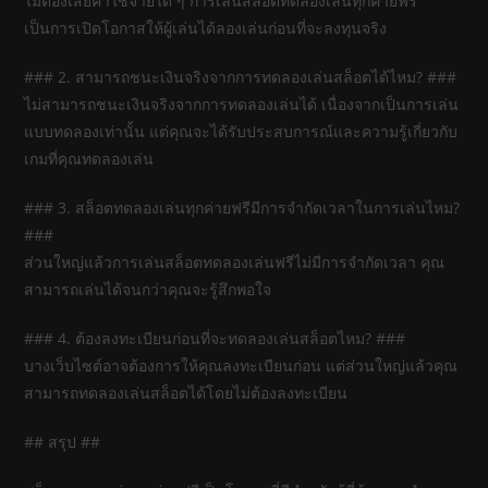
ไม่ต้องเสียค่าใช้จ่ายใด ๆ การเล่นสล็อตทดลองเล่นทุกค่ายฟรี
เป็นการเปิดโอกาสให้ผู้เล่นได้ลองเล่นก่อนที่จะลงทุนจริง
### 2. สามารถชนะเงินจริงจากการทดลองเล่นสล็อตได้ไหม? ###
ไม่สามารถชนะเงินจริงจากการทดลองเล่นได้ เนื่องจากเป็นการเล่น
แบบทดลองเท่านั้น แต่คุณจะได้รับประสบการณ์และความรู้เกี่ยวกับ
เกมที่คุณทดลองเล่น
### 3. สล็อตทดลองเล่นทุกค่ายฟรีมีการจำกัดเวลาในการเล่นไหม?
###
ส่วนใหญ่แล้วการเล่นสล็อตทดลองเล่นฟรีไม่มีการจำกัดเวลา คุณ
สามารถเล่นได้จนกว่าคุณจะรู้สึกพอใจ
### 4. ต้องลงทะเบียนก่อนที่จะทดลองเล่นสล็อตไหม? ###
บางเว็บไซต์อาจต้องการให้คุณลงทะเบียนก่อน แต่ส่วนใหญ่แล้วคุณ
สามารถทดลองเล่นสล็อตได้โดยไม่ต้องลงทะเบียน
## สรุป ##