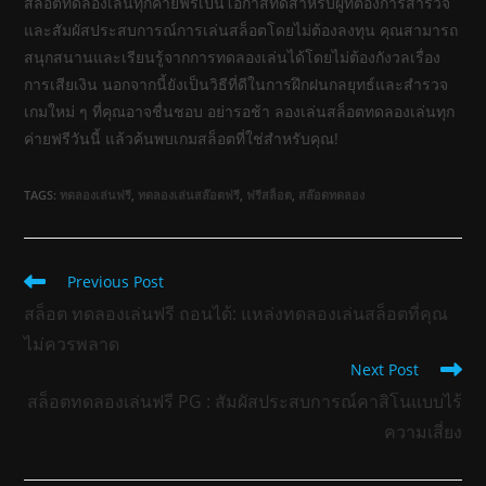
สล็อตทดลองเล่นทุกค่ายฟรีเป็นโอกาสที่ดีสำหรับผู้ที่ต้องการสำรวจ
และสัมผัสประสบการณ์การเล่นสล็อตโดยไม่ต้องลงทุน คุณสามารถ
สนุกสนานและเรียนรู้จากการทดลองเล่นได้โดยไม่ต้องกังวลเรื่อง
การเสียเงิน นอกจากนี้ยังเป็นวิธีที่ดีในการฝึกฝนกลยุทธ์และสำรวจ
เกมใหม่ ๆ ที่คุณอาจชื่นชอบ อย่ารอช้า ลองเล่นสล็อตทดลองเล่นทุก
ค่ายฟรีวันนี้ แล้วค้นพบเกมสล็อตที่ใช่สำหรับคุณ!
TAGS:
ทดลองเล่นฟรี
,
ทดลองเล่นสล๊อตฟรี
,
ฟรีสล็อต
,
สล๊อดทดลอง
Read
Previous Post
more
สล็อต ทดลองเล่นฟรี ถอนได้: แหล่งทดลองเล่นสล็อตที่คุณ
articles
ไม่ควรพลาด
Next Post
สล็อตทดลองเล่นฟรี PG : สัมผัสประสบการณ์คาสิโนแบบไร้
ความเสี่ยง