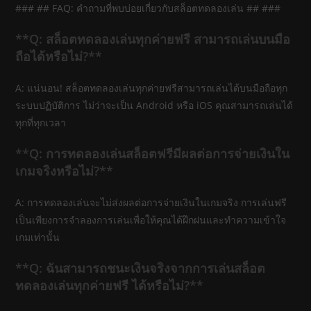
### ## FAQ: คำถามที่พบบ่อยเกี่ยวกับสล็อตทดลองเล่น ## ###
**Q: สล็อตทดลองเล่นทุกค่ายฟรี สามารถเล่นบนมือ
ถือได้หรือไม่?**
A: แน่นอน! สล็อตทดลองเล่นทุกค่ายฟรีสามารถเล่นได้บนมือถือทุก
ระบบปฏิบัติการ ไม่ว่าจะเป็น Android หรือ iOS คุณสามารถเล่นได้
ทุกที่ทุกเวลา
**Q: การทดลองเล่นสล็อตฟรีมีผลต่อการจ่ายเงินใน
เกมจริงหรือไม่?**
A: การทดลองเล่นจะไม่ส่งผลต่อการจ่ายเงินในเกมจริง การเล่นฟรี
เป็นเพียงการจำลองการเล่นเพื่อให้คุณได้ฝึกฝนและทำความเข้าใจ
เกมเท่านั้น
**Q: ฉันสามารถชนะเงินจริงจากการเล่นสล็อต
ทดลองเล่นทุกค่ายฟรี ได้หรือไม่?**