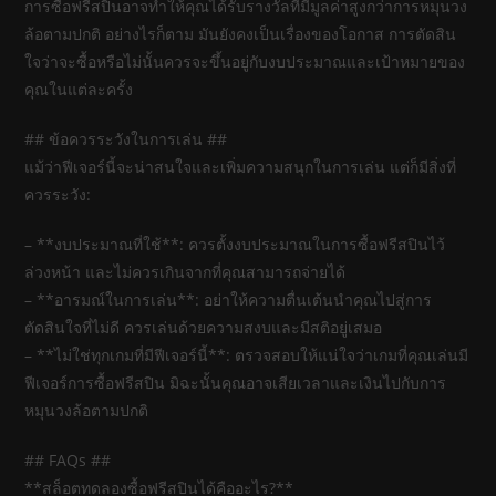
การซื้อฟรีสปินอาจทำให้คุณได้รับรางวัลที่มีมูลค่าสูงกว่าการหมุนวง
ล้อตามปกติ อย่างไรก็ตาม มันยังคงเป็นเรื่องของโอกาส การตัดสิน
ใจว่าจะซื้อหรือไม่นั้นควรจะขึ้นอยู่กับงบประมาณและเป้าหมายของ
คุณในแต่ละครั้ง
## ข้อควรระวังในการเล่น ##
แม้ว่าฟีเจอร์นี้จะน่าสนใจและเพิ่มความสนุกในการเล่น แต่ก็มีสิ่งที่
ควรระวัง:
– **งบประมาณที่ใช้**: ควรตั้งงบประมาณในการซื้อฟรีสปินไว้
ล่วงหน้า และไม่ควรเกินจากที่คุณสามารถจ่ายได้
– **อารมณ์ในการเล่น**: อย่าให้ความตื่นเต้นนำคุณไปสู่การ
ตัดสินใจที่ไม่ดี ควรเล่นด้วยความสงบและมีสติอยู่เสมอ
– **ไม่ใช่ทุกเกมที่มีฟีเจอร์นี้**: ตรวจสอบให้แน่ใจว่าเกมที่คุณเล่นมี
ฟีเจอร์การซื้อฟรีสปิน มิฉะนั้นคุณอาจเสียเวลาและเงินไปกับการ
หมุนวงล้อตามปกติ
## FAQs ##
**สล็อตทดลองซื้อฟรีสปินได้คืออะไร?**