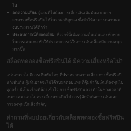
ไป
ลดความเสี่ยง:
ผู้เล่นที่ไม่ต้องการเสี่ยงเงินเดิมพันมากมาย
สามารถซื้อฟรีสปินได้ในราคาที่ถูกลง ซึ่งทำให้สามารถควบคุม
งบประมาณได้ดีกว่า
ประสบการณ์ที่ยอดเยี่ยม:
ฟีเจอร์นี้เพิ่มความตื่นเต้นและท้าทาย
ในการเล่นเกม ทำให้ประสบการณ์ในการเล่นสล็อตมีความสนุก
มากขึ้น
สล็อตทดลองซื้อฟรีสปินได้ มีความเสี่ยงหรือไม่?
แน่นอนว่าไม่มีการเดิมพันใดๆ ที่ปราศจากความเสี่ยง การซื้อฟรีสปิ
นก็เช่นกัน ผู้เล่นอาจจะไม่ได้รับผลตอบแทนที่คุ้มค่ากับเงินที่ลงทุนไป
ทุกครั้ง นี่เป็นเรื่องที่ต้องเข้าใจ การซื้อฟรีสปินควรทำในช่วงเวลาที่
เหมาะสม และไม่ควรเสี่ยงมากเกินไป การรู้จักจำกัดการเล่นและ
การลงทุนเป็นสิ่งสำคัญ
คำถามที่พบบ่อยเกี่ยวกับสล็อตทดลองซื้อฟรีสปิน
ได้