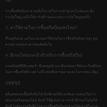
ไม่?
การซื้อฟรีสปินจะช่วยเพิ่มโอกาสในการเข้าสู่รอบโบนัสและลุ้น
รางวัลใหญ่ แต่ไม่ได้การันตีว่าคุณจะชนะรางวัลใหญ่ทุกครั้ง
3. ค่าใช้จ่ายในการซื้อฟรีสปินแพงไหม?
ขึ้นอยู่กับเกม แต่ในบางเกมค่าใช้จ่ายในการซื้อฟรีสปินอาจสูง คุณ
ควรตรวจสอบราคาก่อนตัดสินใจ
4. มีเกมไหนแนะนำสำหรับการซื้อฟรีสปิน?
เกมสล็อตที่มีธีมเทพเจ้า ธีมผจญภัย และธีมแฟนตาซีมักจะเป็นที่นิยม
ในการซื้อฟรีสปิน เพราะมีโบนัสที่หลากหลายและโอกาสชนะที่สูง
บทสรุป
สล็อตทดลองซื้อฟรีสปินได้เป็นฟีเจอร์ที่ช่วยเพิ่มความสนุกในการ
เล่นเกมสล็อตออนไลน์ มันทำให้ผู้เล่นสามารถเข้าถึงรอบโบนัสได้
ทันที ไม่ต้องรอหรือพึ่งโชค การซื้อฟรีสปินยังช่วยให้ผู้เล่นมีโอกาส