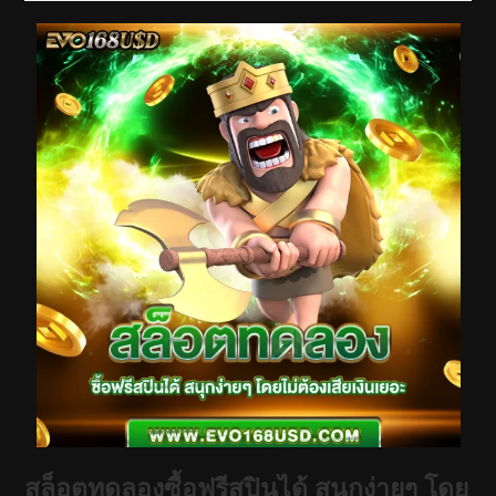
สล็อตทดลองซื้อฟรีสปินได้ สนุกง่ายๆ โดย