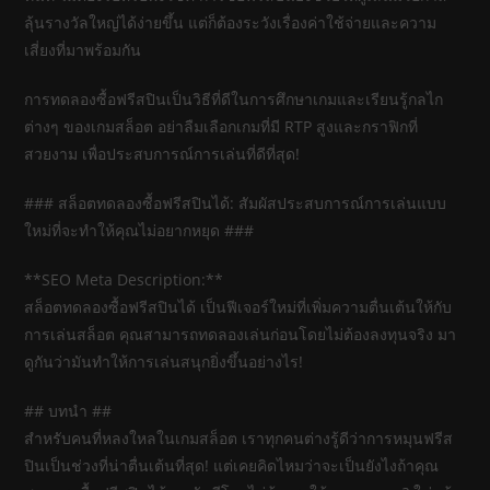
ลุ้นรางวัลใหญ่ได้ง่ายขึ้น แต่ก็ต้องระวังเรื่องค่าใช้จ่ายและความ
เสี่ยงที่มาพร้อมกัน
การทดลองซื้อฟรีสปินเป็นวิธีที่ดีในการศึกษาเกมและเรียนรู้กลไก
ต่างๆ ของเกมสล็อต อย่าลืมเลือกเกมที่มี RTP สูงและกราฟิกที่
สวยงาม เพื่อประสบการณ์การเล่นที่ดีที่สุด!
### สล็อตทดลองซื้อฟรีสปินได้: สัมผัสประสบการณ์การเล่นแบบ
ใหม่ที่จะทำให้คุณไม่อยากหยุด ###
**SEO Meta Description:**
สล็อตทดลองซื้อฟรีสปินได้ เป็นฟีเจอร์ใหม่ที่เพิ่มความตื่นเต้นให้กับ
การเล่นสล็อต คุณสามารถทดลองเล่นก่อนโดยไม่ต้องลงทุนจริง มา
ดูกันว่ามันทำให้การเล่นสนุกยิ่งขึ้นอย่างไร!
## บทนำ ##
สำหรับคนที่หลงใหลในเกมสล็อต เราทุกคนต่างรู้ดีว่าการหมุนฟรีส
ปินเป็นช่วงที่น่าตื่นเต้นที่สุด! แต่เคยคิดไหมว่าจะเป็นยังไงถ้าคุณ