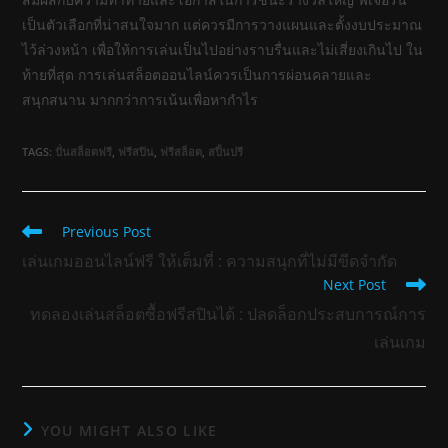
เป็นตัวเลือกที่น่าสนใจมาก แต่ควรมีการวางแผนและตั้งงบประมาณ
ไว้ล่วงหน้า เพื่อให้การเล่นเป็นไปอย่างราบรื่นและไม่เสี่ยงเกินไป ใน
ท้ายที่สุด การเล่นสล็อตออนไลน์ควรเป็นการผ่อนคลายและ
สนุกสนาน มากกว่าการเน้นเพื่อหากำไร
TAGS:
ปั่นสล็อตฟรี
,
ฟรีสปิน
,
ฟรีสล็อต
,
สปิ้นปรี
Read
Previous Post
more
เล่นเกมออนไลน์ฟรี ให้เต็มที่ : ความสนุกที่ไม่มีขีดจำกัด
articles
Next Post
ทดลองเล่นสล็อตซื้อฟรีสปินได้ : ปลดล็อกประสบการณ์การ
เล่นเกม
YOU MIGHT ALSO LIKE