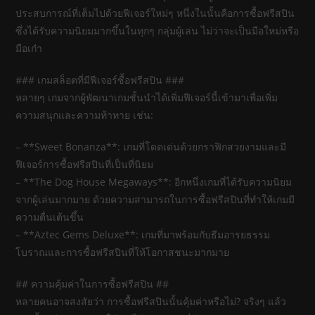
ประสบการณ์ที่เต็มไปด้วยฟีเจอร์ใหม่ๆ หนึ่งในนั้นคือการซื้อฟรีสปิน
ซึ่งได้รับความนิยมมากขึ้นในทุกๆ กลุ่มผู้เล่น ไม่ว่าจะเป็นมือใหม่หรือ
มือเก๋า
### เกมสล็อตที่มีฟีเจอร์ซื้อฟรีสปิน ###
หลายๆ เกมจากผู้พัฒนาเกมชั้นนำได้เพิ่มฟีเจอร์นี้เข้ามาเพื่อเพิ่ม
ความสนุกและความท้าทาย เช่น:
– **Sweet Bonanza**: เกมที่โดดเด่นด้วยกราฟิกสวยงามและมี
ฟีเจอร์การซื้อฟรีสปินที่เป็นที่นิยม
– **The Dog House Megaways**: อีกหนึ่งเกมที่ได้รับความนิยม
จากผู้เล่นมากมาย ด้วยความสามารถในการซื้อฟรีสปินที่ทำให้เกมมี
ความตื่นเต้นขึ้น
– **Aztec Gems Deluxe**: เกมที่มาพร้อมกับธีมอารยธรรม
โบราณและการซื้อฟรีสปินที่ให้โอกาสชนะมากมาย
## ความคุ้มค่าในการซื้อฟรีสปิน ##
หลายคนอาจสงสัยว่า การซื้อฟรีสปินนั้นคุ้มค่าหรือไม่? จริงๆ แล้ว