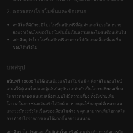
2. ตรวจสอบโปรโมชั่นและข้อเสนอ
คาสิโนที่ดีมักจะมีโปรโมชั่นสปินฟรีที่คุ้มค่าและโปร่งใส ตรวจ
สอบว่าเงื่อนไขของโปรโมชั่นนั้นเป็นธรรมและไม่ซับซ้อนเกินไป
อย่าลืมดูว่าโปรโมชั่นสปินฟรีสามารถใช้กับเกมสล็อตที่คุณชื่น
ชอบได้หรือไม่
บทสรุป
สปินฟรี 10000
ไม่ได้เป็นเพียงแค่โปรโมชั่นดี ๆ ที่คาสิโนออนไลน์
เสนอให้ผู้เล่นใหม่และผู้เล่นปัจจุบัน แต่มันยังเป็นโอกาสที่ยอดเยี่ยม
ในการทดลองเล่นเกมสล็อตแบบไม่มีความเสี่ยง ทั้งยังช่วยเพิ่ม
โอกาสในการชนะเงินจริงได้อีกด้วย หากคุณใช้กลยุทธ์ที่เหมาะสม
และระมัดระวังในเรื่องของเงื่อนไขต่าง ๆ คุณสามารถเพิ่มโอกาสใน
การทำกำไรจากการเล่นได้มากขึ้นอย่างแน่นอน
อย่าลืมว่าไม่ว่าคุณจะเป็นผู้เล่นใหม่หรือผู้เล่นประจำ การจัดการกับ