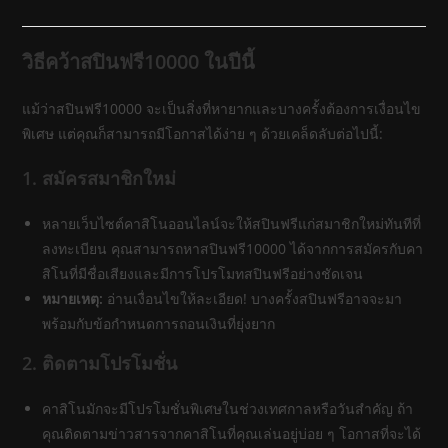
วิธีคว้าสปินฟรี10000 ในปีนี้
แม้ว่าสปินฟรี10000 จะเป็นสิ่งที่หายากและบางครั้งต้องการเงื่อนไข
พิเศษ แต่คุณก็สามารถมีโอกาสได้ง่าย ๆ ด้วยเคล็ดลับต่อไปนี้:
1. สมัครสมาชิกใหม่
หลายเว็บไซต์คาสิโนออนไลน์จะให้สปินฟรีแก่สมาชิกใหม่ทันทีที่
ลงทะเบียน คุณสามารถหาสปินฟรี10000 ได้จากการสมัครกับคา
สิโนที่มีชื่อเสียงและมีการโปรโมทสปินฟรีอย่างชัดเจน
หมายเหตุ:
อ่านเงื่อนไขให้ละเอียด! บางครั้งสปินฟรีอาจจะมา
พร้อมกับข้อกำหนดการถอนเงินที่ยุ่งยาก
2. ติดตามโปรโมชั่น
คาสิโนมักจะมีโปรโมชั่นพิเศษในช่วงเทศกาลหรือวันสำคัญ ถ้า
คุณติดตามข่าวสารจากคาสิโนที่คุณเล่นอยู่บ่อย ๆ โอกาสที่จะได้