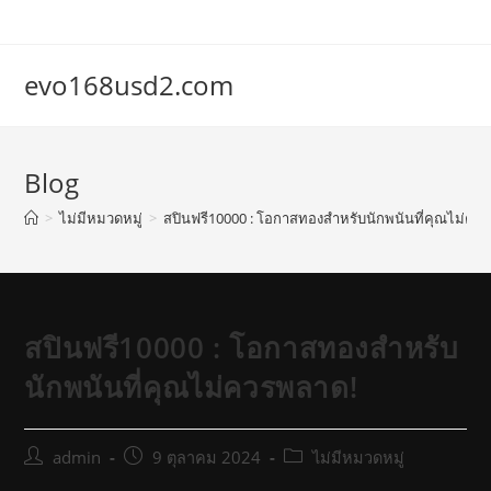
Skip
to
content
evo168usd2.com
Blog
>
ไม่มีหมวดหมู่
>
สปินฟรี10000 : โอกาสทองสำหรับนักพนันที่คุณไม่คว
สปินฟรี10000 : โอกาสทองสำหรับ
นักพนันที่คุณไม่ควรพลาด!
Post
Post
Post
admin
9 ตุลาคม 2024
ไม่มีหมวดหมู่
author:
published:
category: