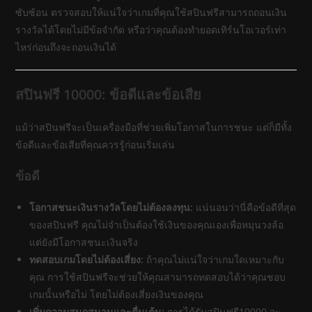
ซับซ้อน ตรวจสอบให้แน่ใจว่าเกมที่คุณใช้สปินฟรีสามารถถอนเงิน
รางวัลได้โดยไม่มีข้อจำกัด หรือว่าคุณต้องทำยอดเทิร์นโอเวอร์เท่า
ไหร่ก่อนถึงจะถอนเงินได้
สปินฟรี 10000: ข้อดีและข้อเสีย
แม้ว่าสปินฟรีจะเป็นเครื่องมือที่ช่วยเพิ่มโอกาสในการชนะ แต่ก็มีทั้ง
ข้อดีและข้อเสียที่คุณควรรู้ก่อนเริ่มเล่น
ข้อดี
โอกาสชนะเงินรางวัลโดยไม่ต้องลงทุน:
แน่นอนว่านี่คือข้อดีที่สุด
ของสปินฟรี คุณไม่จำเป็นต้องใช้เงินของคุณเองเพื่อหมุนวงล้อ
แต่ยังมีโอกาสชนะเงินจริง
ทดสอบเกมโดยไม่ต้องเสี่ยง:
ถ้าคุณไม่แน่ใจว่าเกมใดเหมาะกับ
คุณ การใช้สปินฟรีจะช่วยให้คุณสามารถทดสอบได้ว่าคุณชอบ
เกมนั้นหรือไม่ โดยไม่ต้องเสี่ยงเงินของคุณ
เพิ่มความสนุกสนานและตื่นเต้น:
การได้รับสปินฟรี10000 จะ