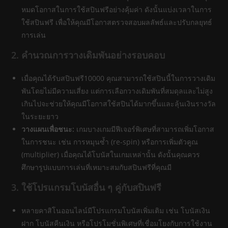
หมดโอกาสในการใช้สปินฟรีอย่างคุ้มค่า ดังนั้นแบ่งเวลาในการ
ใช้สปินฟรี เพื่อให้คุณมีโอกาสตรวจสอบผลลัพธ์และปรับกลยุทธ์
การเล่น
2. คำนวณการวางเดิมพันอย่างรอบคอบ
เมื่อคุณได้รับสปินฟรี10000 คุณสามารถใช้สปินนี้ในการวางเดิม
พันโดยไม่มีความเสี่ยง แต่การเลือกวางเดิมพันที่สมดุลและไม่สูง
เกินไปจะช่วยให้คุณมีโอกาสใช้สปินได้มากขึ้นและลุ้นเงินรางวัล
ในระยะยาว
วางแผนเพื่อชนะ:
เกมบางเกมมีฟีเจอร์พิเศษที่สามารถเพิ่มโอกาส
ในการชนะ เช่น การหมุนซ้ำ (re-spin) หรือการเพิ่มตัวคูณ
(multiplier) เมื่อคุณได้โบนัสในเกมเหล่านั้น ดังนั้นคุณควร
ศึกษารูปแบบการเล่นที่เหมาะสมกับสปินฟรีที่คุณมี
3. ใช้โปรแกรมโบนัสอื่น ๆ คู่กับสปินฟรี
หลายคาสิโนออนไลน์มีโปรแกรมโบนัสเพิ่มเติม เช่น โบนัสเงิน
ฝาก โบนัสคืนเงิน หรือโปรโมชั่นพิเศษที่เชื่อมโยงกับการใช้งาน