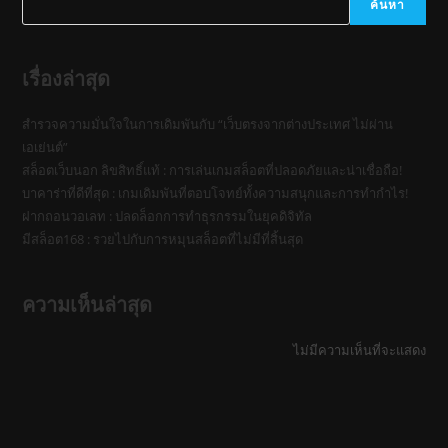
ค้นหา
เรื่องล่าสุด
สำรวจความมั่นใจในการเดิมพันกับ “เว็บตรงจากต่างประเทศ ไม่ผ่าน
เอเย่นต์”
สล็อตเว็บนอก ลิขสิทธิ์แท้ : การเล่นเกมสล็อตที่ปลอดภัยและน่าเชื่อถือ!
บาคาร่าที่ดีที่สุด : เกมเดิมพันที่ตอบโจทย์ทั้งความสนุกและการทำกำไร!
ฝากถอนวอเลท : ปลดล็อกการทำธุรกรรมในยุคดิจิทัล
มีสล็อต168 : รวยไปกับการหมุนสล็อตที่ไม่มีที่สิ้นสุด
ความเห็นล่าสุด
ไม่มีความเห็นที่จะแสดง