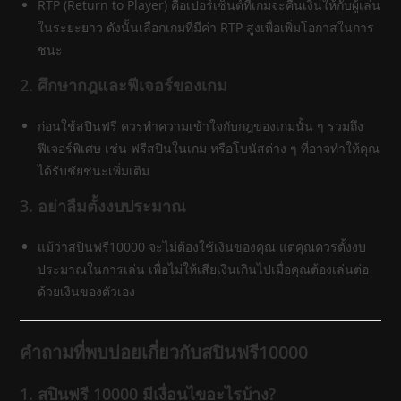
RTP (Return to Player) คือเปอร์เซ็นต์ที่เกมจะคืนเงินให้กับผู้เล่น
ในระยะยาว ดังนั้นเลือกเกมที่มีค่า RTP สูงเพื่อเพิ่มโอกาสในการ
ชนะ
2. ศึกษากฎและฟีเจอร์ของเกม
ก่อนใช้สปินฟรี ควรทำความเข้าใจกับกฎของเกมนั้น ๆ รวมถึง
ฟีเจอร์พิเศษ เช่น ฟรีสปินในเกม หรือโบนัสต่าง ๆ ที่อาจทำให้คุณ
ได้รับชัยชนะเพิ่มเติม
3. อย่าลืมตั้งงบประมาณ
แม้ว่าสปินฟรี10000 จะไม่ต้องใช้เงินของคุณ แต่คุณควรตั้งงบ
ประมาณในการเล่น เพื่อไม่ให้เสียเงินเกินไปเมื่อคุณต้องเล่นต่อ
ด้วยเงินของตัวเอง
คำถามที่พบบ่อยเกี่ยวกับสปินฟรี10000
1. สปินฟรี 10000 มีเงื่อนไขอะไรบ้าง?