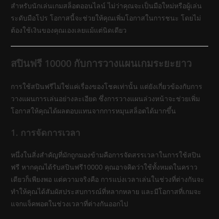
สำหรับนักเล่นเกมสล็อตออนไลน์ ไม่ว่าคุณจะเป็นมือใหม่หรือผู้เล่น
ระดับมือโปร โอกาสนี้จะช่วยให้คุณเพิ่มโอกาสในการชนะ โดยไม่
ต้องใช้เงินของคุณเองเลยแม้แต่นิดเดียว
สปินฟรี 10000 กับการวางแผนเกมระยะยาว
การใช้สปินฟรีไม่ใช่แค่เรื่องของโชคเท่านั้น แต่ยังเกี่ยวข้องกับการ
วางแผนการเล่นอย่างละเอียด ซึ่งการวางแผนล่วงหน้าจะช่วยเพิ่ม
โอกาสให้คุณได้ผลตอบแทนจากการหมุนสล็อตได้มากขึ้น
1. การจัดการเวลา
หนึ่งในสิ่งสำคัญที่มักถูกมองข้ามคือการจัดสรรเวลาในการใช้สปิน
ฟรี หากคุณได้รับสปินฟรี10000 คุณอาจคิดว่าใช้ทั้งหมดในคราว
เดียวก็เพียงพอ แต่ความจริงคือ การแบ่งเวลาเล่นในช่วงที่ต่างกันจะ
ทำให้คุณได้สัมผัสประสบการณ์ที่หลากหลาย และมีโอกาสที่เกมจะ
แจกแจ็คพอตในช่วงเวลาที่ต่างกันออกไป