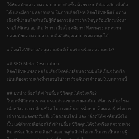
ให้ทันสมัยและสะดวกสบายมากยิ่งขึ้น ด้วยระบบที่ปลอดภัย เชื่อถือ
ได้ และมีความหลากหลายในการเสี่ยงโชค ล็อตโต้VIPจึงเป็นทาง
เลือกที่น่าสนใจสำหรับผู้ที่ต้องการลุ้นรางวัลใหญ่หรือแม้กระทั่งหา
รายได้พิเศษ อย่าลืมว่าการเสี่ยงโชคคือการพึ่งพาดวง แต่ความ
ปลอดภัยและความสะดวกคือสิ่งที่คุณสามารถควบคุมได้
# ล็อตโต้VIPทางลัดสู่ความฝันที่เป็นจริง หรือแค่ความหวัง?
## SEO Meta-Description:
ล็อตโต้VIPแพลตฟอร์มเสี่ยงโชคที่เปลี่ยนความฝันให้เป็นจริงหรือ
เป็นเพียงความหวังที่หายวับไป? มาร่วมค้นหาคำตอบในบทความนี้
## บทนำ: ล็อตโต้VIPเปลี่ยนชีวิตคุณได้จริงหรือ?
ในยุคที่ชีวิตคนเราหมุนรอบตัวเลข หลายคนหันมาพึ่งการเสี่ยงโชค
เพื่อหวังว่าจะเปลี่ยนชีวิต ไม่ว่าจะเป็นการซื้อหวย ล็อตเตอรี่ หรือการ
เข้าร่วมแพลตฟอร์มเสี่ยงโชคออนไลน์ และ “ล็อตโต้VIPคือหนึ่งใน
นั้น แต่คำถามคือล็อตโต้VIP เปลี่ยนชีวิตคุณได้จริงหรือแค่ความหวัง
ที่มาพร้อมกับความเสี่ยง? ลองมาดูกันสิว่าโอกาสในการเป็นเศรษฐี