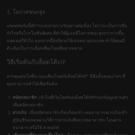
3. โอกาสชนะสูง
แพลตฟอร์มนี้มีการแจกจ่ายรางวัลอย่างต่อเนื่อง ไม่ว่าจะเป็นการคืน
กำไรหรือโปรโมชั่นพิเศษ ที่ทำให้ผู้เล่นมีโอกาสชนะสูงกว่าการซื้อ
ลอตเตอรี่ทั่วไป นอกจากนี้ยังมีหวยให้เล่นหลายประเภท ทำให้คุณมี
ตัวเลือกในการเลือกเสี่ยงโชคที่หลากหลาย
วิธีเริ่มต้นกับล็อตโต้VIP
หากคุณสนใจที่จะลองเสี่ยงโชคกับล็อตโต้VIP” นี่คือขั้นตอนง่ายๆ ที่
คุณสามารถทำได้เพื่อเริ่มต้น:
สมัครสมาชิก
: เข้าไปที่เว็บไซต์ของล็อตโต้VIPกรอกข้อมูลส่วนตัว
เพื่อสมัครสมาชิก
ฝากเงิน
: เมื่อสมัครสมาชิกเรียบร้อยแล้ว คุณสามารถฝากเงินเข้า
สู่บัญชีของคุณผ่านวิธีการฝากเงินที่หลากหลาย เช่น โอนผ่าน
ธนาคาร หรือใช้ e-wallet
เลือกหวยที่ต้องการเสี่ยงโชค
: เลือกประเภทของหวยที่คุณต้องการ