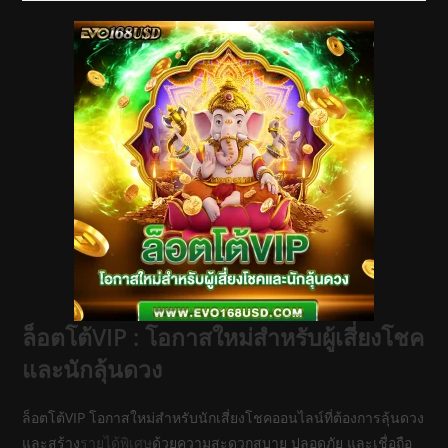
ล็อตโต้VIP : โอกาสใหม่สำหรับผู้เสี่ยงโชค
และนักลุ้นดวง
ล็อตโต้VIP โอกาสใหม่สำหรับนักเสี่ยงโชคออนไลน์ที่ต้องการลุ้นดวง
และสร้าง
รายได้พิเศษ
ด้วยความสะดวกสบาย ปลอดภัย และเชื่อถือ