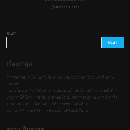
8 ตุลาคม 2024
ค้นหา
ค้นหา
เรื่องล่าสุด
สำรวจความมั่นใจในการเดิมพันกับ “เว็บตรงจากต่างประเทศ ไม่ผ่าน
เอเย่นต์”
สล็อตเว็บนอก ลิขสิทธิ์แท้ : การเล่นเกมสล็อตที่ปลอดภัยและน่าเชื่อถือ!
บาคาร่าที่ดีที่สุด : เกมเดิมพันที่ตอบโจทย์ทั้งความสนุกและการทำกำไร!
ฝากถอนวอเลท : ปลดล็อกการทำธุรกรรมในยุคดิจิทัล
มีสล็อต168 : รวยไปกับการหมุนสล็อตที่ไม่มีที่สิ้นสุด
ความเห็นล่าสุด