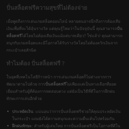
ปั่นสล็อตฟรีความสุขที่ไม่ต้องจ่าย
เมื่อพูดถึงการเล่นเกมสล็อตออนไลน์ หลายคนอาจนึกถึงการต้องเสีย
เงินเพื่อที่จะได้ลุ้นรางวัล แต่คุณรู้ไหมว่าในปัจจุบันนี้ คุณสามารถ
ปั่น
สล็อตฟรี
ได้โดยไม่ต้องเสียเงินแม้แต่บาทเดียว? ใช่แล้ว! คุณสามารถ
สนุกกับเกมสล็อตและมีโอกาสได้รับรางวัลโดยไม่ต้องควักเงินจาก
กระเป๋าเลยสักนิด
ทำไมต้อง ปั่นสล็อตฟรี ?
ในยุคที่เทคโนโลยีก้าวหน้า การเล่นเกมสล็อตก็ไม่ต่างจากการ
พัฒนาตามไปด้วย การ
ปั่นสล็อตฟรี
ไม่เพียงแค่เป็นทางเลือกที่ยอด
เยี่ยมสำหรับผู้ที่ต้องการทดสอบดวง แต่ยังเป็นวิธีที่ดีในการฝึกฝน
ทักษะการเล่นอีกด้วย
ประหยัดเงิน
: แน่นอนว่าการปั่นสล็อตฟรีช่วยให้คุณประหยัดเงิน
ในกระเป๋า แถมยังได้ความสนุกและความตื่นเต้นไปพร้อมกัน
ฝึกฝนทักษะ
: สำหรับผู้เล่นใหม่ การปั่นสล็อตฟรีเป็นโอกาสที่ดีใน