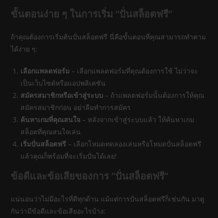
ขั้นตอนง่าย ๆ ในการเริ่ม “ปั่นสล็อตฟรี”
ถ้าคุณต้องการเริ่มต้นปั่นสล็อตฟรี นี่คือขั้นตอนที่คุณสามารถทำตาม
ได้ง่าย ๆ:
เลือกแพลตฟอร์ม
– เลือกแพลตฟอร์มที่คุณต้องการใช้ ไม่ว่าจะ
เป็นเว็บไซต์หรือแอปพลิเคชัน
สมัครสมาชิกหรือเข้าสู่ระบบ
– ถ้าแพลตฟอร์มนั้นต้องการให้คุณ
สมัครสมาชิกก่อน อย่าลืมทำการสมัคร
ค้นหาเกมที่คุณสนใจ
– หลังจากเข้าสู่ระบบแล้ว ให้ค้นหาเกม
สล็อตที่คุณสนใจเล่น
เริ่มปั่นสล็อตฟรี
– เลือกโหมดทดลองเล่นหรือโหมดปั่นสล็อตฟรี
แล้วคุณก็พร้อมที่จะเริ่มปั่นได้เลย!
ข้อดีและข้อเสียของการ “ปั่นสล็อตฟรี”
แน่นอนว่าไม่มีอะไรที่ดีทุกด้าน แม้แต่การปั่นสล็อตฟรีก็เช่นกัน มาดู
กันว่ามีข้อดีและข้อเสียอะไรบ้าง: