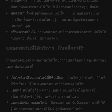
ฝึกฝนทักษะ:
การเล่นสล็อตฟรีช่วยให้คุณสามารถฝึกฝนและ
พัฒนาทักษะการเล่นได้ โดยไม่ต้องกังวลเรื่องการสูญเสียเงิน
ทดลองเกมใหม่:
อยากลองเล่นเกมใหม่ ๆ แต่ไม่อยากเสียเงิน?
การปั่นสล็อตฟรีจะช่วยให้คุณรู้ว่าเกมไหนที่คุณชื่นชอบและ
เหมาะกับคุณ
สร้างความมั่นใจ:
การทดลองเล่นฟรีสามารถสร้างความมั่นใจให้
กับคุณก่อนที่จะเริ่มเดิมพันจริง ๆ
แพลตฟอร์มที่ให้บริการ “ปั่นสล็อตฟรี”
ถ้าคุณกำลังมองหาแพลตฟอร์มที่ให้บริการปั่นสล็อตฟรี ลองพิจารณา
แพลตฟอร์มเหล่านี้:
เว็บไซต์คาสิโนออนไลน์ที่มีชื่อเสียง
– ส่วนใหญ่เว็บไซต์คาสิโนที่
มีชื่อเสียงจะมีโหมดทดลองเล่นฟรีสำหรับผู้เล่นใหม่
แอปพลิเคชันมือถือ
– หลายแอปพลิเคชันสล็อตให้บริการปั่น
สล็อตฟรีสำหรับผู้ใช้งานเพื่อสร้างความคุ้นเคย
แพลตฟอร์มเกมออนไลน์
– มีบางแพลตฟอร์มที่ออกแบบมาเพื่อให้
ผู้เล่นสามารถเล่นสล็อตได้ฟรี ๆ เพื่อความบันเทิง