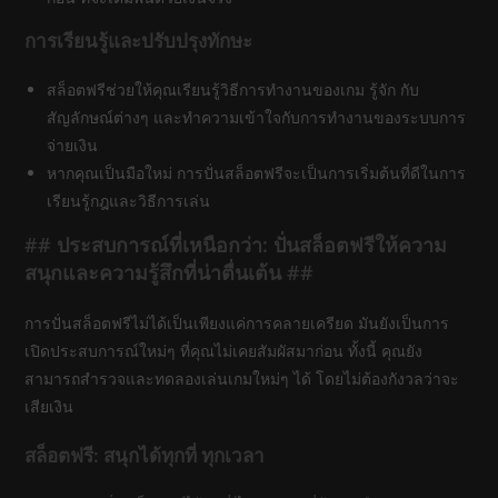
การเรียนรู้และปรับปรุงทักษะ
สล็อตฟรีช่วยให้คุณเรียนรู้วิธีการทำงานของเกม รู้จัก กับ
สัญลักษณ์ต่างๆ และทำความเข้าใจกับการทำงานของระบบการ
จ่ายเงิน
หากคุณเป็นมือใหม่ การปั่นสล็อตฟรีจะเป็นการเริ่มต้นที่ดีในการ
เรียนรู้กฎและวิธีการเล่น
## ประสบการณ์ที่เหนือกว่า: ปั่นสล็อตฟรีให้ความ
สนุกและความรู้สึกที่น่าตื่นเต้น ##
การปั่นสล็อตฟรีไม่ได้เป็นเพียงแค่การคลายเครียด มันยังเป็นการ
เปิดประสบการณ์ใหม่ๆ ที่คุณไม่เคยสัมผัสมาก่อน ทั้งนี้ คุณยัง
สามารถสำรวจและทดลองเล่นเกมใหม่ๆ ได้ โดยไม่ต้องกังวลว่าจะ
เสียเงิน
สล็อตฟรี: สนุกได้ทุกที่ ทุกเวลา