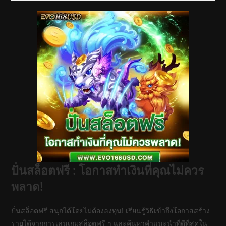
ปั่นสล็อตฟรี : โอกาสทำเงินที่คุณไม่ควร
พลาด!
ปั่นสล็อตฟรี สนุกได้โดยไม่ต้องลงทุน! เรียนรู้วิธีเข้าถึงโอกาสสร้าง
รายได้จากการเล่นเกมสล็อตฟรี ๆ และค้นหาคำแนะนำที่ดีที่สุดใน