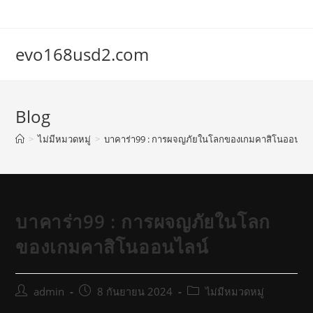
Skip
to
content
evo168usd2.com
Blog
>
ไม่มีหมวดหมู่
>
บาคาร่า99 : การผจญภัยในโลกของเกมคาสิโนออนไลน
บาคาร่า99 : การผจญภัยในโลก
ของเกมคาสิโนออนไลน์
Post
Post
Post
admin
8 กันยายน 2024
ไม่มีหมวดหมู่
author:
published:
category: