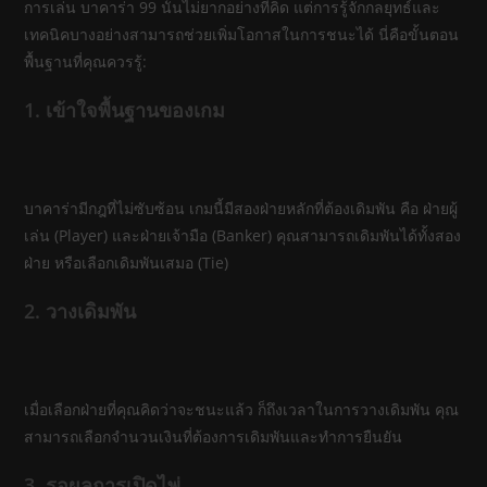
การเล่น บาคาร่า 99 นั้นไม่ยากอย่างที่คิด แต่การรู้จักกลยุทธ์และ
เทคนิคบางอย่างสามารถช่วยเพิ่มโอกาสในการชนะได้ นี่คือขั้นตอน
พื้นฐานที่คุณควรรู้:
1. เข้าใจพื้นฐานของเกม
บาคาร่ามีกฎที่ไม่ซับซ้อน เกมนี้มีสองฝ่ายหลักที่ต้องเดิมพัน คือ ฝ่ายผู้
เล่น (Player) และฝ่ายเจ้ามือ (Banker) คุณสามารถเดิมพันได้ทั้งสอง
ฝ่าย หรือเลือกเดิมพันเสมอ (Tie)
2. วางเดิมพัน
เมื่อเลือกฝ่ายที่คุณคิดว่าจะชนะแล้ว ก็ถึงเวลาในการวางเดิมพัน คุณ
สามารถเลือกจำนวนเงินที่ต้องการเดิมพันและทำการยืนยัน
3. รอผลการเปิดไพ่