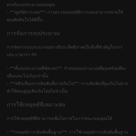
ตรงกับงบประมาณของคุณ
– **ดูสถิติการเล่น**: การตรวจสอบสถิติการเล่นสามารถช่วยให้
คุณตัดสินใจได้ดีขึ้น
การจัดการงบประมาณ
การจัดการงบประมาณอย่างมีประสิทธิภาพเป็นสิ่งที่สำคัญในการ
เล่น บาคาร่า 99
– **ตั้งงบประมาณที่ชัดเจน**: กำหนดงบประมาณที่คุณพร้อมที่จะ
เสี่ยงและไม่เกินกว่านั้น
– **หลีกเลี่ยงการเดิมพันที่มากเกินไป**: การเดิมพันที่สูงเกินไปอาจ
ทำให้คุณสูญเสียเงินโดยไม่จำเป็น
การใช้กลยุทธ์ที่เหมาะสม
การใช้กลยุทธ์ที่ดีสามารถเพิ่มโอกาสในการชนะของคุณได้
– **กลยุทธ์การเดิมพันพื้นฐาน**: การใช้กลยุทธ์การเดิมพันพื้นฐาน