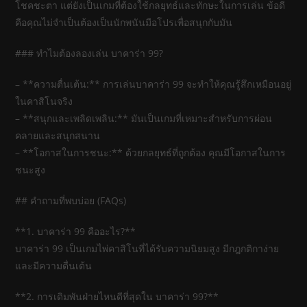
โชคชะตา แต่ยังเป็นเกมที่ต้องใช้กลยุทธ์และทักษะในการเล่น ข้อดี
คือคุณไม่จำเป็นต้องเป็นนักพนันมือโปรเพื่อสนุกกับมัน
### ทำไมต้องลองเล่น บาคาร่า 99?
– **ความตื่นเต้น:** การเล่นบาคาร่า 99 จะทำให้คุณรู้สึกเหมือนอยู่
ในคาสิโนจริง
– **สนุกและเพลิดเพลิน:** มันเป็นเกมที่เหมาะสำหรับการผ่อน
คลายและสนุกสนาน
– **โอกาสในการชนะ:** ด้วยกลยุทธ์ที่ถูกต้อง คุณมีโอกาสในการ
ชนะสูง
## คำถามที่พบบ่อย (FAQs)
**1. บาคาร่า 99 คืออะไร?**
บาคาร่า 99 เป็นเกมไพ่คาสิโนที่ได้รับความนิยมสูง มีกฎกติกาง่าย
และมีความตื่นเต้น
**2. การเดิมพันฝ่ายไหนดีที่สุดใน บาคาร่า 99?**