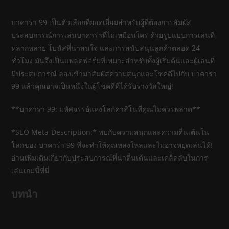
บาคาร่า 99 เป็นตัวเลือกที่ยอดเยี่ยมสำหรับผู้ที่ต้องการสัมผัส
ประสบการณ์การเล่นบาคาร่าที่ไม่เหมือนใคร ด้วยรูปแบบการเล่นที่
หลากหลาย โบนัสที่น่าสนใจ และการสนับสนุนลูกค้าตลอด 24
ชั่วโมง มันจึงเป็นแพลตฟอร์มที่เหมาะสำหรับทั้งผู้เริ่มต้นและผู้เล่นที่
มีประสบการณ์ ลองเข้ามาสัมผัสความสนุกและโชคดีไปกับ บาคาร่า
99 แล้วคุณอาจเป็นหนึ่งในผู้โชคดีที่ได้รับรางวัลใหญ่!
**บาคาร่า 99: มหัศจรรย์แห่งโลกคาสิโนที่คุณไม่ควรพลาด**
*SEO Meta-Description:* พบกับความสนุกและความตื่นเต้นใน
โลกของ บาคาร่า 99 ที่จะทำให้คุณหลงใหลและไม่อาจหยุดเล่นได้!
อ่านเพิ่มเติมเกี่ยวกับประสบการณ์ที่น่าตื่นเต้นและเคล็ดลับในการ
เล่นเกมนี้ที่นี่
บทนำ