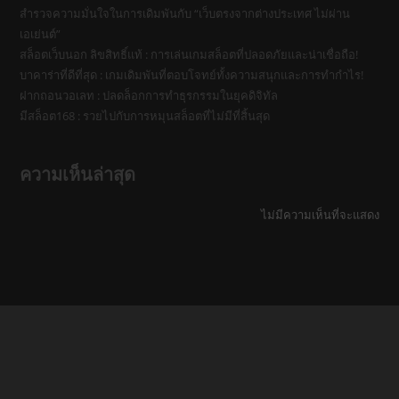
สำรวจความมั่นใจในการเดิมพันกับ “เว็บตรงจากต่างประเทศ ไม่ผ่าน
เอเย่นต์”
สล็อตเว็บนอก ลิขสิทธิ์แท้ : การเล่นเกมสล็อตที่ปลอดภัยและน่าเชื่อถือ!
บาคาร่าที่ดีที่สุด : เกมเดิมพันที่ตอบโจทย์ทั้งความสนุกและการทำกำไร!
ฝากถอนวอเลท : ปลดล็อกการทำธุรกรรมในยุคดิจิทัล
มีสล็อต168 : รวยไปกับการหมุนสล็อตที่ไม่มีที่สิ้นสุด
ความเห็นล่าสุด
ไม่มีความเห็นที่จะแสดง