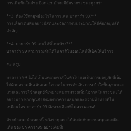
การเดิมพันในฝ่าย Banker มักจะมีอัตราการชนะสูงกว่า
**3. ต้องใช้กลยุทธ์อะไรในการเล่น บาคาร่า 99?**
การเลือกเดิมพันอย่างมีสติและจัดการงบประมาณให้ดีคือกลยุทธ์ที่
สำคัญ
**4. บาคาร่า 99 เล่นได้ที่ไหนบ้าง?**
บาคาร่า 99 สามารถเล่นได้ในคาสิโนออนไลน์ที่เปิดให้บริการ
## สรุป
บาคาร่า 99 ไม่ได้เป็นแค่เกมคาสิโนทั่วไป แต่เป็นการผจญภัยที่เต็ม
ไปด้วยความตื่นเต้นและโอกาสในการทำเงิน การเข้าใจพื้นฐานของ
เกมและการใช้กลยุทธ์ที่เหมาะสมสามารถเพิ่มโอกาสในการชนะได้
อย่างมาก หากคุณกำลังมองหาความสนุกและความท้าทายที่ไม่
เหมือนใคร บาคาร่า 99 คือทางเลือกที่ไม่ควรพลาด!
ด้วยคำแนะนำเหล่านี้ หวังว่าคุณจะได้สัมผัสกับความสนุกและตื่น
เต้นของ บา คาร่า99 อย่างเต็มที่!