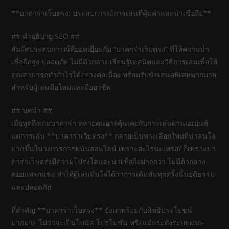
**บาคาร่าเว็บตรง: ประสบการณ์การเล่นที่คุ้มค่าและน่าเชื่อถือ**
## คำอธิบาย SEO ##
สัมผัสประสบการณ์ที่ยอดเยี่ยมกับ “บาคาร่าเว็บตรง” ที่ให้ความน่า
เชื่อถือสูง ปลอดภัย ไม่มีตัวกลาง เรียนรู้เทคนิคและวิธีการเล่นเพื่อให้
คุณสามารถทำกำไรได้อย่างต่อเนื่อง พร้อมรับข้อเสนอพิเศษมากมาย
สำหรับผู้เล่นมือใหม่และมืออาชีพ
## บทนำ ##
เมื่อพูดถึงเกมบาคาร่า หลายคนอาจคุ้นเคยกับการเล่นผ่านเอเย่นต์
แต่การเล่น **บาคาร่าเว็บตรง** กลายเป็นทางเลือกใหม่ที่น่าสนใจ
มากขึ้นในวงการการพนันออนไลน์ เพราะอะไรนะเหรอ? ก็เพราะบา
คาร่าเว็บตรงมีความโปร่งใสและน่าเชื่อถือมากกว่า ไม่มีตัวกลาง
คอยแทรกแซง ทำให้ผู้เล่นมั่นใจได้ว่าการเดิมพันทุกครั้งนั้นยุติธรรม
และปลอดภัย
ที่สำคัญ **บาคาร่าเว็บตรง** ยังมาพร้อมกับสิทธิประโยชน์
มากมาย ไม่ว่าจะเป็นโบนัส โปรโมชั่น หรือแม้กระทั่งระบบฝาก-