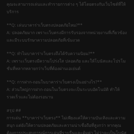
คุณจะสามารถเล่นและทำรายการต่าง ๆ ได้โดยตรงกับเว็บไซต์ที่ให้
บริการ
**Q: เล่นบาคาร่าเว็บตรงปลอดภัยไหม?**
A: ปลอดภัยมาก เพราะเว็บตรงมีการรับรองจากหน่วยงานที่เกี่ยวข้อง
และมีระบบรักษาความปลอดภัยที่เข้มงวด
**Q: ทำไมบาคาร่าเว็บตรงถึงได้รับความนิยม?**
A: เพราะเว็บตรงมีความโปร่งใส ปลอดภัย และให้โบนัสและโปรโม
ชั่นที่หลากหลายกว่าเว็บที่ต้องผ่านเอเย่นต์
**Q: การฝาก-ถอนในบาคาร่าเว็บตรงเป็นอย่างไร?**
A: ส่วนใหญ่การฝาก-ถอนในเว็บตรงจะเป็นระบบอัตโนมัติ ทำให้
รวดเร็วและไม่ต้องรอนาน
สรุป ##
การเล่น **บาคาร่าเว็บตรง** ไม่เพียงแค่ให้ความบันเทิงและความ
สนุก แต่ยังให้ความปลอดภัยและความน่าเชื่อถือที่สูงกว่า หากคุณ
ต้องการประสบการณ์การเล่นที่ราบรื่นและคุ้มค่า ไม่ว่าจะเป็นโบนัส