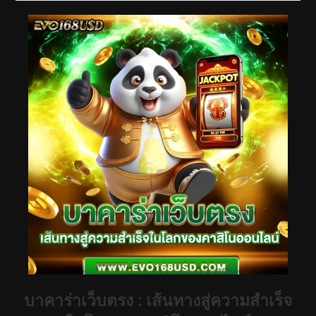
บาคาร่าเว็บตรง : เส้นทางสู่ความสำเร็จ