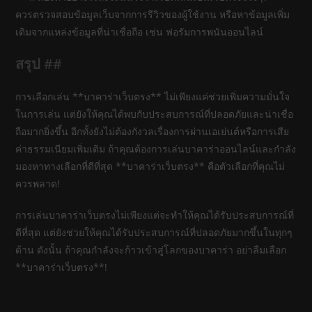
ควรตรวจสอบข้อมูลเว็บจากการรีวิวของผู้ใช้งาน หรือหาข้อมูลเพิ่ม
เติมจากแหล่งข้อมูลที่น่าเชื่อถือ เช่น ฟอรัมการพนันออนไลน์
สรุป ##
การเลือกเล่น **บาคาร่าเว็บตรง** ไม่เพียงแค่ช่วยเพิ่มความมั่นใจ
ในการเล่น แต่ยังให้คุณได้พบกับประสบการณ์ที่ปลอดภัยและน่าเชื่อ
ถือมากยิ่งขึ้น อีกทั้งยังไม่ต้องกังวลเรื่องการผ่านเอเย่นต์หรือการเสีย
ค่าธรรมเนียมเพิ่มเติม ถ้าคุณต้องการเล่นบาคาร่าออนไลน์และกำลัง
มองหาทางเลือกที่ดีที่สุด **บาคาร่าเว็บตรง** คือตัวเลือกที่คุณไม่
ควรพลาด!
การเล่นบาคาร่าเว็บตรงไม่เพียงแต่จะทำให้คุณได้รับประสบการณ์ที่
ดีที่สุด แต่ยังช่วยให้คุณได้รับประสบการณ์ที่ปลอดภัยมากขึ้นในทุกๆ
ด้าน ดังนั้น ถ้าคุณกำลังจะก้าวเข้าสู่โลกของบาคาร่า อย่าลืมเลือก
**บาคาร่าเว็บตรง**!