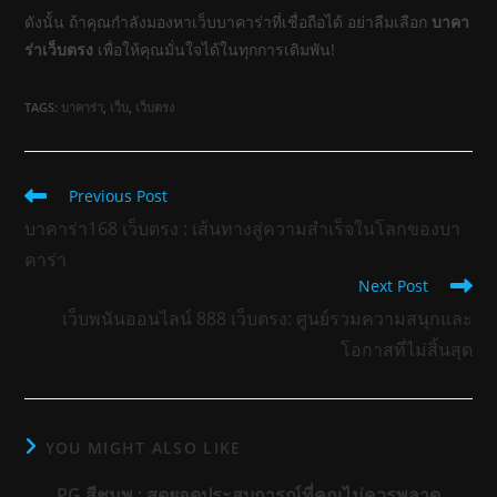
ดังนั้น ถ้าคุณกำลังมองหาเว็บบาคาร่าที่เชื่อถือได้ อย่าลืมเลือก
บาคา
ร่าเว็บตรง
เพื่อให้คุณมั่นใจได้ในทุกการเดิมพัน!
TAGS:
บาคาร่า
,
เว็บ
,
เว็บตรง
Read
Previous Post
more
บาคาร่า168 เว็บตรง : เส้นทางสู่ความสำเร็จในโลกของบา
articles
คาร่า
Next Post
เว็บพนันออนไลน์ 888 เว็บตรง: ศูนย์รวมความสนุกและ
โอกาสที่ไม่สิ้นสุด
YOU MIGHT ALSO LIKE
PG สีชมพู : สุดยอดประสบการณ์ที่คุณไม่ควรพลาด