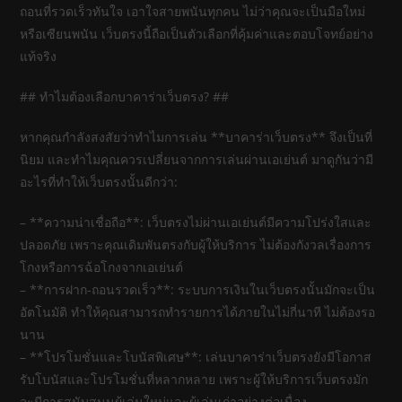
ถอนที่รวดเร็วทันใจ เอาใจสายพนันทุกคน ไม่ว่าคุณจะเป็นมือใหม่
หรือเซียนพนัน เว็บตรงนี้ถือเป็นตัวเลือกที่คุ้มค่าและตอบโจทย์อย่าง
แท้จริง
## ทำไมต้องเลือกบาคาร่าเว็บตรง? ##
หากคุณกำลังสงสัยว่าทำไมการเล่น **บาคาร่าเว็บตรง** จึงเป็นที่
นิยม และทำไมคุณควรเปลี่ยนจากการเล่นผ่านเอเย่นต์ มาดูกันว่ามี
อะไรที่ทำให้เว็บตรงนั้นดีกว่า:
– **ความน่าเชื่อถือ**: เว็บตรงไม่ผ่านเอเย่นต์มีความโปร่งใสและ
ปลอดภัย เพราะคุณเดิมพันตรงกับผู้ให้บริการ ไม่ต้องกังวลเรื่องการ
โกงหรือการฉ้อโกงจากเอเย่นต์
– **การฝาก-ถอนรวดเร็ว**: ระบบการเงินในเว็บตรงนั้นมักจะเป็น
อัตโนมัติ ทำให้คุณสามารถทำรายการได้ภายในไม่กี่นาที ไม่ต้องรอ
นาน
– **โปรโมชั่นและโบนัสพิเศษ**: เล่นบาคาร่าเว็บตรงยังมีโอกาส
รับโบนัสและโปรโมชั่นที่หลากหลาย เพราะผู้ให้บริการเว็บตรงมัก
จะมีการสนับสนุนผู้เล่นใหม่และผู้เล่นเก่าอย่างต่อเนื่อง